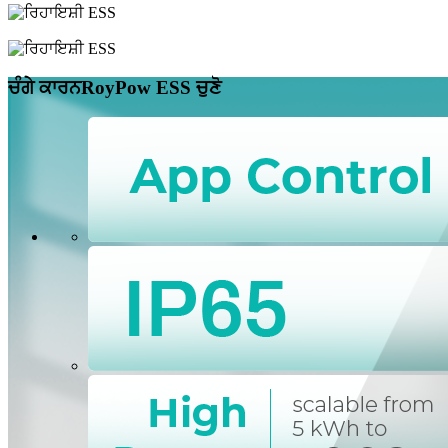
ਚੰਗੇ ਕਾਰਨ
RoyPow ESS ਚੁਣੋ