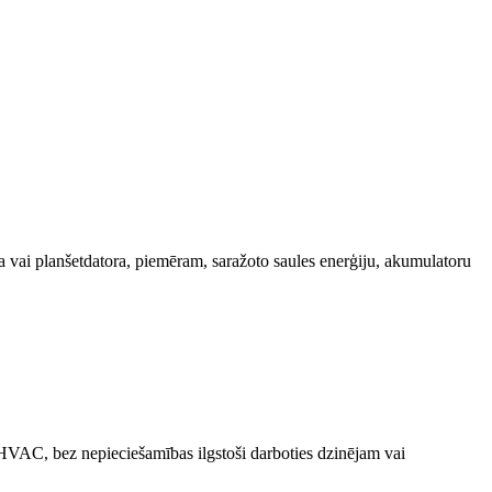
uņa vai planšetdatora, piemēram, saražoto saules enerģiju, akumulatoru
HVAC, bez nepieciešamības ilgstoši darboties dzinējam vai