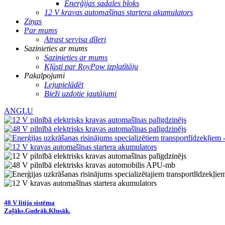
Enerģijas sadales bloks
12 V kravas automašīnas startera akumulators
Ziņas
Par mums
Atrast servisa dīleri
Sazinieties ar mums
Sazinieties ar mums
Kļūsti par RoyPow izplatītāju
Pakalpojumi
Lejupielādēt
Bieži uzdotie jautājumi
ANGĻU
48 V litija sistēma
Zaļāks.
Gudrāk.
Klusāk.