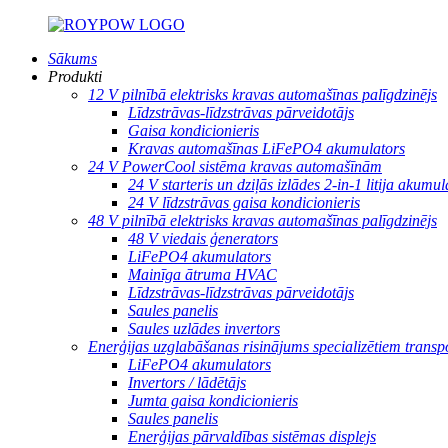
Sākums
Produkti
12 V pilnībā elektrisks kravas automašīnas palīgdzinējs
Līdzstrāvas-līdzstrāvas pārveidotājs
Gaisa kondicionieris
Kravas automašīnas LiFePO4 akumulators
24 V PowerCool sistēma kravas automašīnām
24 V starteris un dziļās izlādes 2-in-1 litija akumul
24 V līdzstrāvas gaisa kondicionieris
48 V pilnībā elektrisks kravas automašīnas palīgdzinējs
48 V viedais ģenerators
LiFePO4 akumulators
Mainīga ātruma HVAC
Līdzstrāvas-līdzstrāvas pārveidotājs
Saules panelis
Saules uzlādes invertors
Enerģijas uzglabāšanas risinājums specializētiem transp
LiFePO4 akumulators
Invertors / lādētājs
Jumta gaisa kondicionieris
Saules panelis
Enerģijas pārvaldības sistēmas displejs