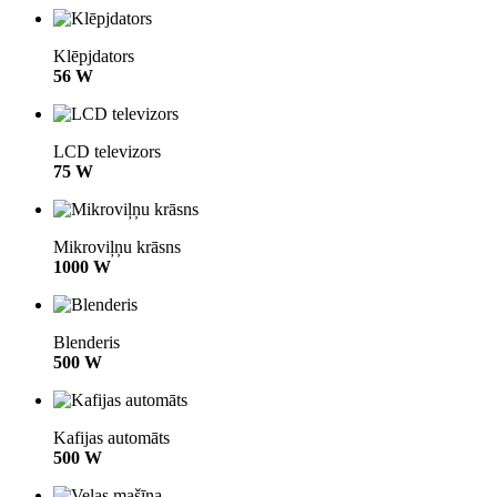
Klēpjdators
56 W
LCD televizors
75 W
Mikroviļņu krāsns
1000 W
Blenderis
500 W
Kafijas automāts
500 W