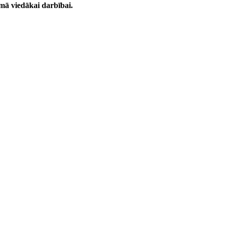
ā viedākai darbībai.