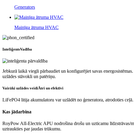
Ģenerators
Mainīga ātruma HVAC
Inteliģents
Vadība
Jebkurā laikā viegli pārbaudiet un konfigurējiet savas energosistēmas. 
uzlādes stāvokli un patēriņu.
Vairāki uzlādes veidi
Ātri un efektīvi
LiFePO4 litija akumulatoru var uzlādēt no ģeneratora, atrodoties ceļā. I
Kas jādarbina
RoyPow AlI-Electric APU nodrošina drošu un uzticamu līdzstrāvas/ma
uztraukties par jaudas trūkumu.