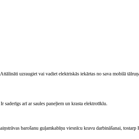
Attālināti uzraugiet vai vadiet elektriskās iekārtas no sava mobilā tālr
r saderīgs arī ar saules paneļiem un krasta elektrotīklu.
iņstrāvas barošanu guļamkabīņu viesnīcu kravu darbināšanai, tostarp 