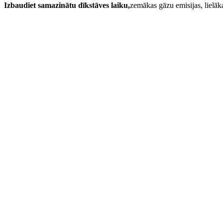
Izbaudiet samazinātu dīkstāves laiku,
zemākas gāzu emisijas, lielāk