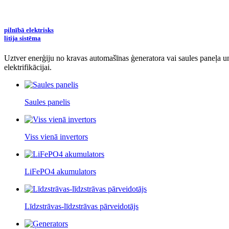
pilnībā elektrisks
litija sistēma
Uztver enerģiju no kravas automašīnas ģeneratora vai saules paneļa un
elektrifikācijai.
Saules panelis
Viss vienā invertors
LiFePO4 akumulators
Līdzstrāvas-līdzstrāvas pārveidotājs