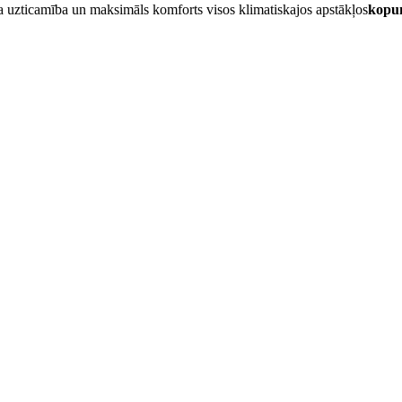
a uzticamība un maksimāls komforts visos klimatiskajos apstākļos
kopum