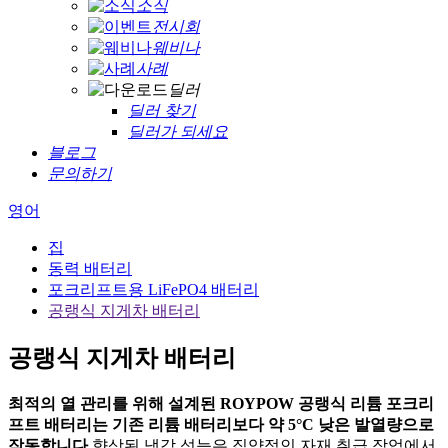
소식
전시회
웨비나
사례
딜러
딜러 찾기
딜러가 되세요
블로그
문의하기
영어
집
동력 배터리
포크리프트용 LiFePO4 배터리
공랭식 지게차 배터리
공랭식 지게차 배터리
최적의 열 관리를 위해 설계된 ROYPOW 공랭식 리튬 포크리
프트 배터리는 기존 리튬 배터리보다 약 5°C 낮은 발열량으로
작동합니다.
향상된 냉각 성능은 집약적인 자재 취급 작업에서