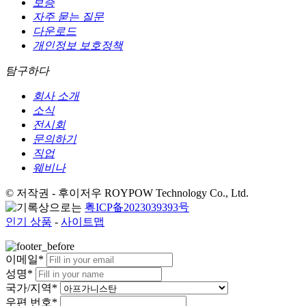
보증
자주 묻는 질문
다운로드
개인정보 보호정책
탐구하다
회사 소개
소식
전시회
문의하기
직업
웨비나
© 저작권 - 후이저우 ROYPOW Technology Co., Ltd.
粤ICP备2023039393号
인기 상품
-
사이트맵
이메일*
성명*
국가/지역*
우편 번호*