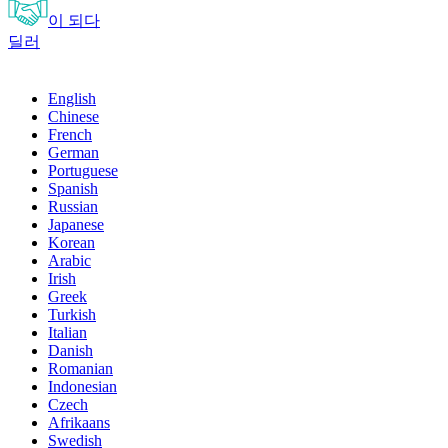
이 되다
딜러
English
Chinese
French
German
Portuguese
Spanish
Russian
Japanese
Korean
Arabic
Irish
Greek
Turkish
Italian
Danish
Romanian
Indonesian
Czech
Afrikaans
Swedish