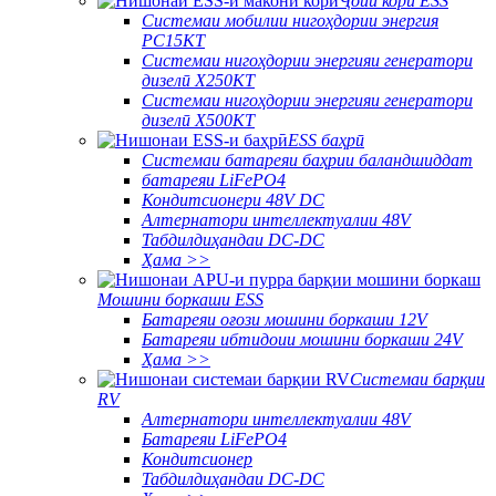
Ҷойи корӣ ESS
Системаи мобилии нигоҳдории энергия
PC15KT
Системаи нигоҳдории энергияи генератори
дизелӣ X250KT
Системаи нигоҳдории энергияи генератори
дизелӣ X500KT
ESS баҳрӣ
Системаи батареяи баҳрии баландшиддат
батареяи LiFePO4
Кондитсионери 48V DC
Алтернатори интеллектуалии 48V
Табдилдиҳандаи DC-DC
Ҳама >>
Мошини боркаши ESS
Батареяи оғози мошини боркаши 12V
Батареяи ибтидоии мошини боркаши 24V
Ҳама >>
Системаи барқии
RV
Алтернатори интеллектуалии 48V
Батареяи LiFePO4
Кондитсионер
Табдилдиҳандаи DC-DC