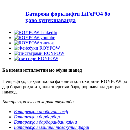
Батареяи форклифти LiFePO4 бо
ҳаво хунукшаванда
Ба номаи иттилоотии мо обуна шавед
Пешрафтҳо, фаҳмишҳо ва фаъолиятҳои охирини ROYPOW-ро
дар бораи роҳҳои ҳалли энергияи барқароршаванда дастрас
намоед.
Батареяҳои қувваи ҳаракаткунанда
Батареяҳои аробачаи голф
Батареяҳои борбардор
Батареяҳои бардорандаи қайчӣ
Батареяҳои мошини тозакунии фарш