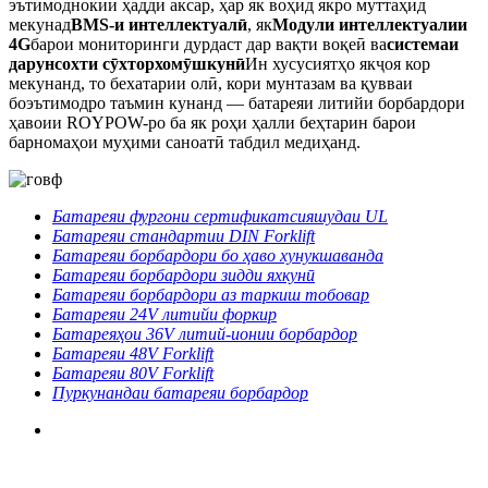
эътимоднокии ҳадди аксар, ҳар як воҳид якро муттаҳид
мекунад
BMS-и интеллектуалӣ
, як
Модули интеллектуалии
4G
барои мониторинги дурдаст дар вақти воқеӣ ва
системаи
дарунсохти сӯхторхомӯшкунӣ
Ин хусусиятҳо якҷоя кор
мекунанд, то бехатарии олӣ, кори мунтазам ва қувваи
боэътимодро таъмин кунанд — батареяи литийи борбардори
ҳавоии ROYPOW-ро ба як роҳи ҳалли беҳтарин барои
барномаҳои муҳими саноатӣ табдил медиҳанд.
Батареяи фургони сертификатсияшудаи UL
Батареяи стандартии DIN Forklift
Батареяи борбардори бо ҳаво хунукшаванда
Батареяи борбардори зидди яхкунӣ
Батареяи борбардори аз таркиш тобовар
Батареяи 24V литийи форкир
Батареяҳои 36V литий-ионии борбардор
Батареяи 48V Forklift
Батареяи 80V Forklift
Пуркунандаи батареяи борбардор