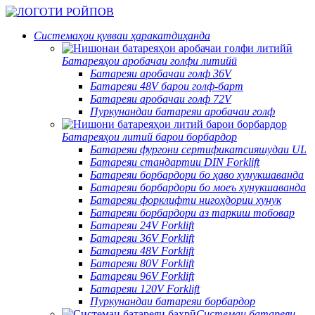
Системаҳои қувваи ҳаракатдиҳанда
Батареяҳои аробачаи голфи литийӣ
Батареяи аробачаи голф 36V
Батареяи 48V барои голф-барт
Батареяи аробачаи голф 72V
Пуркунандаи батареяи аробачаи голф
Батареяҳои литий барои борбардор
Батареяи фургони сертификатсияшудаи UL
Батареяи стандартии DIN Forklift
Батареяи борбардори бо ҳаво хунукшаванда
Батареяи борбардори бо моеъ хунукшаванда
Батареяи форклифти нигоҳдории хунук
Батареяи борбардори аз таркиш тобовар
Батареяи 24V Forklift
Батареяи 36V Forklift
Батареяи 48V Forklift
Батареяи 80V Forklift
Батареяи 96V Forklift
Батареяи 120V Forklift
Пуркунандаи батареяи борбардор
Системаи батареяи