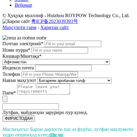
Вебинар
© Ҳуқуқи муаллиф - Huizhou ROYPOW Technology Co., Ltd.
粤ICP备2023039393号
Маҳсулоти гарм
-
Харитаи сайт
Почтаи электронӣ*
Номи пурра*
Кишвар/Минтақа*
Индекси почта
Телефон
Навъи маҳсулот
Паём*
Лутфан, майдонҳои заруриро пур кунед.
ФИРИСТОДАН
Маслиҳатҳо: Барои дархости пас аз фурӯш, лутфан маълумоти
худро пешниҳод кунед
Ин ҷо
.