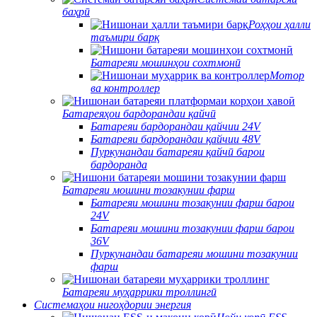
баҳрӣ
Роҳҳои ҳалли
таъмири барқ
Батареяи мошинҳои сохтмонӣ
Мотор
ва контроллер
Батареяҳои бардорандаи қайчӣ
Батареяи бардорандаи қайчии 24V
Батареяи бардорандаи қайчии 48V
Пуркунандаи батареяи қайчӣ барои
бардоранда
Батареяи мошини тозакунии фарш
Батареяи мошини тозакунии фарш барои
24V
Батареяи мошини тозакунии фарш барои
36V
Пуркунандаи батареяи мошини тозакунии
фарш
Батареяи муҳаррики троллингӣ
Системаҳои нигоҳдории энергия