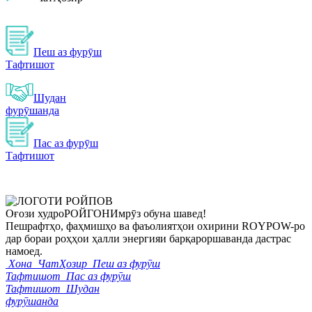
Пеш аз фурӯш
Тафтишот
Шудан
фурӯшанда
Пас аз фурӯш
Тафтишот
Оғози худро
РОЙГОН
Имрӯз обуна шавед!
Пешрафтҳо, фаҳмишҳо ва фаъолиятҳои охирини ROYPOW-ро
дар бораи роҳҳои ҳалли энергияи барқароршаванда дастрас
намоед.
Хона
ЧатҲозир
Пеш аз фурӯш
Тафтишот
Пас аз фурӯш
Тафтишот
Шудан
фурӯшанда