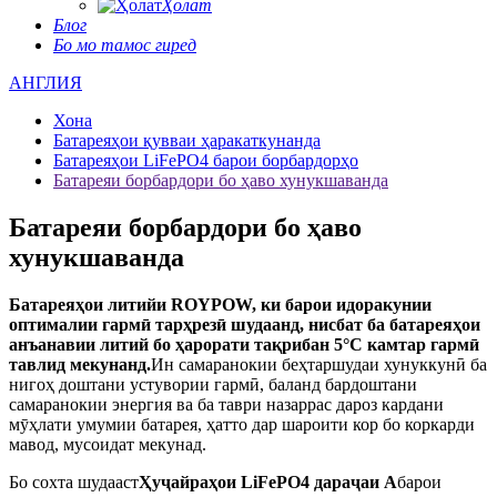
Ҳолат
Блог
Бо мо тамос гиред
АНГЛИЯ
Хона
Батареяҳои қувваи ҳаракаткунанда
Батареяҳои LiFePO4 барои борбардорҳо
Батареяи борбардори бо ҳаво хунукшаванда
Батареяи борбардори бо ҳаво
хунукшаванда
Батареяҳои литийи ROYPOW, ки барои идоракунии
оптималии гармӣ тарҳрезӣ шудаанд, нисбат ба батареяҳои
анъанавии литий бо ҳарорати тақрибан 5°C камтар гармӣ
тавлид мекунанд.
Ин самаранокии беҳтаршудаи хунуккунӣ ба
нигоҳ доштани устувории гармӣ, баланд бардоштани
самаранокии энергия ва ба таври назаррас дароз кардани
мӯҳлати умумии батарея, ҳатто дар шароити кор бо коркарди
мавод, мусоидат мекунад.
Бо сохта шудааст
Ҳуҷайраҳои LiFePO4 дараҷаи А
барои