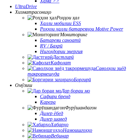
Ҳама >>
UltraDrive
Хизматрасониҳо
Роҳҳои ҳал
Ҳалли мобилии ESS
Роҳҳои ҳалли батареяҳои Motive Power
Мониторинг
Батареяи саноатӣ
RV / Баҳрӣ
Нигоҳдории энергия
Дастгирӣ
Кафолат
Саволҳои зиёд
такрормешуда
Боргирӣ
Омӯзиш
Дар бораи мо
Сафири бренд
Карера
Фурӯшандагон
Дилер ёбед
Дилер шавед
Хабарҳо
Намоишгоҳҳо
Вебинар