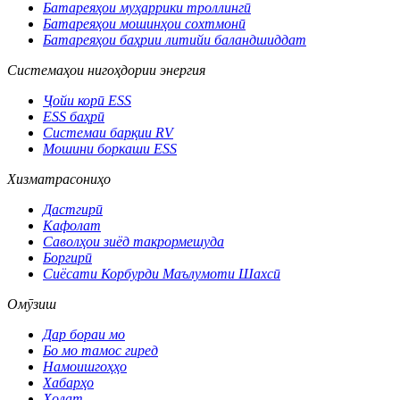
Батареяҳои муҳаррики троллингӣ
Батареяҳои мошинҳои сохтмонӣ
Батареяҳои баҳрии литийи баландшиддат
Системаҳои нигоҳдории энергия
Ҷойи корӣ ESS
ESS баҳрӣ
Системаи барқии RV
Мошини боркаши ESS
Хизматрасониҳо
Дастгирӣ
Кафолат
Саволҳои зиёд такрормешуда
Боргирӣ
Сиёсати Корбурди Маълумоти Шахсӣ
Омӯзиш
Дар бораи мо
Бо мо тамос гиред
Намоишгоҳҳо
Хабарҳо
Ҳолат