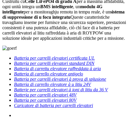
Custruitu cù
Celle LiFePO4 di gradu A
per a massima affidabilità,
ogni unità integra un
BMS intelligente
, un
modulu 4G
intelligente
per u monitoraghju remotu in tempu reale, è un
sistema
di suppressione di u focu integratu
Queste caratteristiche
travaglianu inseme per furnisce una sicurezza superiore, prestazioni
consistenti è una putenza affidabile, ciò chì face di a batteria per
carrelli elevatori al litiu raffreddata à aria di ROYPOW una
soluzione ideale per applicazioni industriali critiche per a missione.
Batteria per carrelli elevatori certificata UL
Batteria per carrelli elevatori standard DIN
Batteria di carrettu elevatore raffreddata à aria
Batteria di carrello elevatore antigelo
Batteria per carrelli elevatori à prova di splusione
Batteria di carrello elevatore à u litiu 24V
Batterie per carrelli elevatori à ioni di litiu da 36 V
Batteria per carrelli elevatori 48V
Batteria per carrelli elevatori 80V
Caricatore di batteria per carrelli elevatori