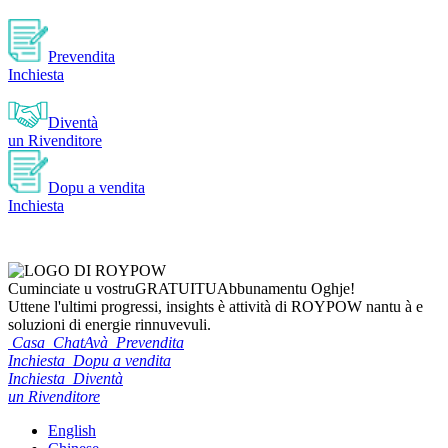
Prevendita
Inchiesta
Diventà
un Rivenditore
Dopu a vendita
Inchiesta
Cuminciate u vostru
GRATUITU
Abbunamentu Oghje!
Uttene l'ultimi progressi, insights è attività di ROYPOW nantu à e
soluzioni di energie rinnuvevuli.
Casa
ChatAvà
Prevendita
Inchiesta
Dopu a vendita
Inchiesta
Diventà
un Rivenditore
English