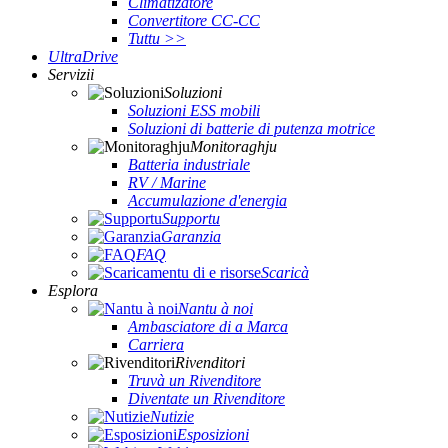
Climatizatore
Convertitore CC-CC
Tuttu >>
UltraDrive
Servizii
Soluzioni
Soluzioni ESS mobili
Soluzioni di batterie di putenza motrice
Monitoraghju
Batteria industriale
RV / Marine
Accumulazione d'energia
Supportu
Garanzia
FAQ
Scaricà
Esplora
Nantu à noi
Ambasciatore di a Marca
Carriera
Rivenditori
Truvà un Rivenditore
Diventate un Rivenditore
Nutizie
Esposizioni