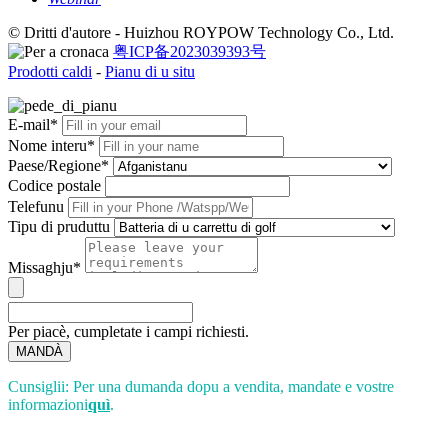
© Dritti d'autore - Huizhou ROYPOW Technology Co., Ltd.
粤ICP备2023039393号
Prodotti caldi
-
Pianu di u situ
E-mail*
Nome interu*
Paese/Regione*
Codice postale
Telefunu
Tipu di pruduttu
Missaghju*
Per piacè, cumpletate i campi richiesti.
MANDÀ
Cunsiglii: Per una dumanda dopu a vendita, mandate e vostre
informazioni
quì
.