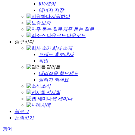
RV/해양
에너지 저장
지원하다
보증
자주 묻는 질문
다운로드
탐구하다
회사 소개
브랜드 홍보대사
직업
딜러들
대리점을 찾으세요
딜러가 되세요
소식
전시회
웹 세미나
사례
블로그
문의하기
영어