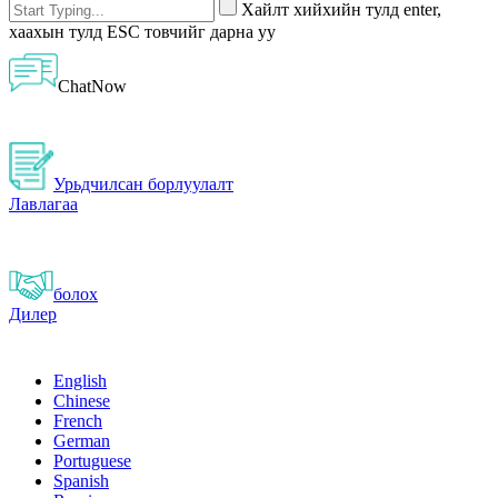
Хайлт хийхийн тулд enter,
хаахын тулд ESC товчийг дарна уу
ChatNow
Урьдчилсан борлуулалт
Лавлагаа
болох
Дилер
English
Chinese
French
German
Portuguese
Spanish