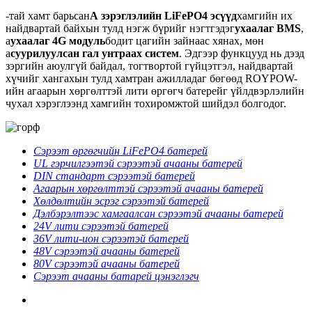
-тай хамт барьсан
А зэрэглэлийн LiFePO4 эсүүд
хамгийн их
найдвартай байхын тулд нэгж бүрийг нэгтгэдэг
ухаалаг BMS
,
a
ухаалаг 4G модуль
бодит цагийн зайнаас хянах, мөн
a
суурилуулсан гал унтраах систем
. Эдгээр функцууд нь дээд
зэргийн аюулгүй байдал, тогтвортой гүйцэтгэл, найдвартай
хүчийг хангахын тулд хамтран ажилладаг бөгөөд ROYPOW-
ийн агаарын хөргөлттэй лити өргөгч батерейг үйлдвэрлэлийн
чухал хэрэглээнд хамгийн тохиромжтой шийдэл болгодог.
Сэрээт өргөгчийн LiFePO4 батерей
UL гэрчилгээтэй сэрээтэй ачааны батерей
DIN стандарт сэрээтэй батерей
Агаарын хөргөлттэй сэрээтэй ачааны батерей
Хөлдөлтийн эсрэг сэрээтэй батерей
Дэлбэрэлтээс хамгаалсан сэрээтэй ачааны батерей
24V лити сэрээтэй батерей
36V лити-ион сэрээтэй батерей
48V сэрээтэй ачааны батерей
80V сэрээтэй ачааны батерей
Сэрээт ачааны батарей цэнэглэгч