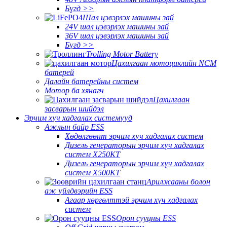
Бүгд >>
Шал цэвэрлэх машины зай
24V шал цэвэрлэх машины зай
36V шал цэвэрлэх машины зай
Бүгд >>
Trolling Motor Battery
Цахилгаан мотоциклийн NCM
батерей
Далайн батерейны систем
Мотор ба хянагч
Цахилгаан
засварын шийдэл
Эрчим хүч хадгалах системүүд
Ажлын байр ESS
Хөдөлгөөнт эрчим хүч хадгалах систем
Дизель генераторын эрчим хүч хадгалах
систем X250KT
Дизель генераторын эрчим хүч хадгалах
систем X500KT
Арилжааны болон
аж үйлдвэрийн ESS
Агаар хөргөлттэй эрчим хүч хадгалах
систем
Орон сууцны ESS