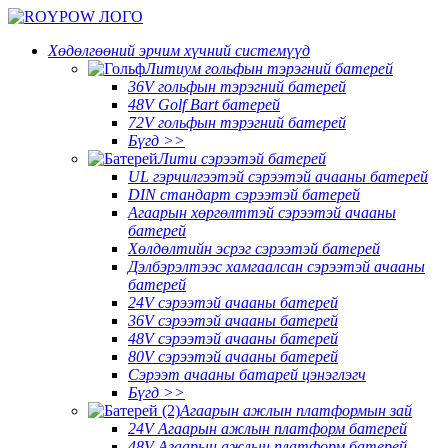
Хөдөлгөөний эрчим хүчний системүүд
Литиум гольфын тэрэгний батерей
36V гольфын тэрэгний батерей
48V Golf Bart батерей
72V гольфын тэрэгний батерей
Бүгд >>
Лити сэрээтэй батерей
UL гэрчилгээтэй сэрээтэй ачааны батерей
DIN стандарт сэрээтэй батерей
Агаарын хөргөлттэй сэрээтэй ачааны
батерей
Хөлдөлтийн эсрэг сэрээтэй батерей
Дэлбэрэлтээс хамгаалсан сэрээтэй ачааны
батерей
24V сэрээтэй ачааны батерей
36V сэрээтэй ачааны батерей
48V сэрээтэй ачааны батерей
80V сэрээтэй ачааны батерей
Сэрээт ачааны батарей цэнэглэгч
Бүгд >>
Агаарын ажлын платформын зай
24V Агаарын ажлын платформ батерей
48V Агаарын ажлын платформ батерей