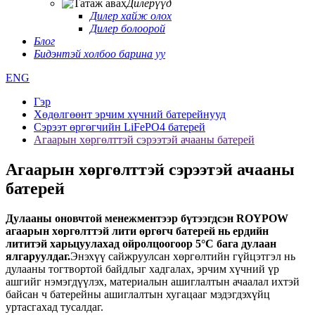
Дилерүүд
Дилер хайж олох
Дилер болоорой
Блог
Бидэнтэй холбоо барина уу
ENG
Гэр
Хөдөлгөөнт эрчим хүчний батерейнууд
Сэрээт өргөгчийн LiFePO4 батерей
Агаарын хөргөлттэй сэрээтэй ачааны батерей
Агаарын хөргөлттэй сэрээтэй ачааны
батерей
Дулааны оновчтой менежментээр бүтээгдсэн ROYPOW
агаарын хөргөлттэй лити өргөгч батерей нь ердийн
лититэй харьцуулахад ойролцоогоор 5°С бага дулаан
ялгаруулдаг.
Энэхүү сайжруулсан хөргөлтийн гүйцэтгэл нь
дулааны тогтвортой байдлыг хадгалах, эрчим хүчний үр
ашгийг нэмэгдүүлэх, материалын ашиглалтын ачаалал ихтэй
байсан ч батерейны ашиглалтын хугацааг мэдэгдэхүйц
уртасгахад тусалдаг.