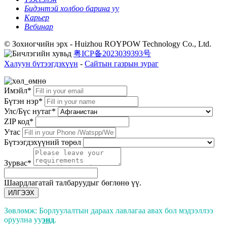
Бидэнтэй холбоо барина уу
Карьер
Вебинар
© Зохиогчийн эрх - Huizhou ROYPOW Technology Co., Ltd.
粤ICP备2023039393号
Халуун бүтээгдэхүүн
-
Сайтын газрын зураг
Имэйл*
Бүтэн нэр*
Улс/Бүс нутаг*
ZIP код*
Утас
Бүтээгдэхүүний төрөл
Зурвас*
Шаардлагатай талбаруудыг бөглөнө үү.
ИЛГЭЭХ
Зөвлөмж: Борлуулалтын дараах лавлагаа авах бол мэдээллээ
оруулна уу
энд
.