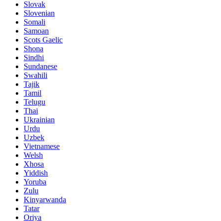
Slovak
Slovenian
Somali
Samoan
Scots Gaelic
Shona
Sindhi
Sundanese
Swahili
Tajik
Tamil
Telugu
Thai
Ukrainian
Urdu
Uzbek
Vietnamese
Welsh
Xhosa
Yiddish
Yoruba
Zulu
Kinyarwanda
Tatar
Oriya