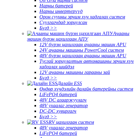
Off Grid нарны систем
Нарны батерей
Нарны инвертерүүд
Орон сууцны эрчим хүч хадгалах систем
Суулгагчдад зориулсан
Бүгд >>
Ачааны
машин бүрэн цахилгаан АПУ
12V бүрэн цахилгаан ачааны машин APU
24V ачааны машины PowerCool систем
48V бүрэн цахилгаан ачааны машин APU
Тусгай зориулалтын автомашины эрчим хүч
хадгалах шийдэл
12V ачааны машины гарааны зай
Бүгд >>
Далайн ESS
Өндөр хүчдэлийн далайн батерейны систем
LiFePO4 батерей
48V DC агааржуулагч
48V ухаалаг генератор
DC-DC хувиргагч
Бүгд >>
RV цахилгаан систем
48V ухаалаг генератор
LiFePO4 батерей