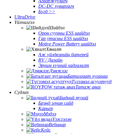
Агааржуулагч
DC-DC хувиргагч
Бүгд >>
UltraDrive
Үйлчилгээ
Шийдэл
Орон сууцны ESS шийдэл
Гар утасны ESS шийдэл
Motive Power Battery шийдэл
Хяналт
Аж үйлдвэрийн батерей
RV / Далайн
Эрчим хүчний хадгалалт
Дэмжлэг
Баталгаат хугацаа
Түгээмэл асуултууд
Татаж авах
Судлах
Бидний тухай
Брэнд элчин сайд
Карьер
Мэдээ
Үзэсгэлэн
Вебинар
Кейс