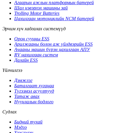
Агаарын ажлын платформын батерей
Шал цэвэрлэх машины зай
Trolling Motor Batteries
Цахилгаан мотоциклийн NCM батерей
Эрчим хүч хадгалах системүүд
Орон сууцны ESS
Арилжааны болон аж үйлдвэрийн ESS
Ачааны машин бүрэн цахилгаан АПУ
RV цахилгаан систем
Далайн ESS
Үйлчилгээ
Дэмжлэг
Баталгаат хугацаа
Түгээмэл асуултууд
Татаж авах
Нууцлалын бодлого
Судлах
Бидний тухай
Мэдээ
Үзэсгэлэн