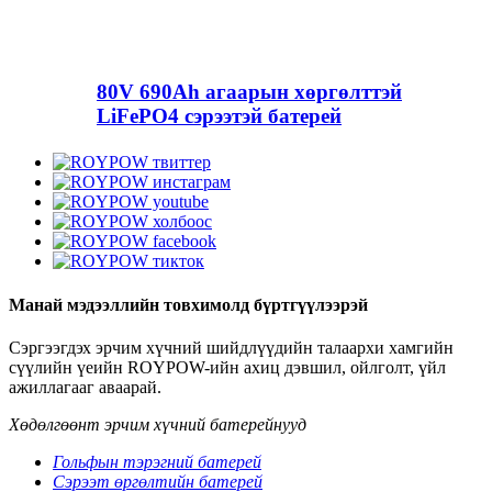
80V 690Ah агаарын хөргөлттэй
LiFePO4 сэрээтэй батерей
Манай мэдээллийн товхимолд бүртгүүлээрэй
Сэргээгдэх эрчим хүчний шийдлүүдийн талаархи хамгийн
сүүлийн үеийн ROYPOW-ийн ахиц дэвшил, ойлголт, үйл
ажиллагааг аваарай.
Хөдөлгөөнт эрчим хүчний батерейнууд
Гольфын тэрэгний батерей
Сэрээт өргөлтийн батерей