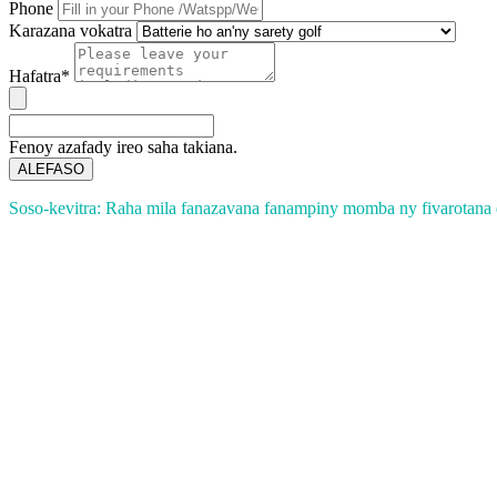
Phone
Karazana vokatra
Hafatra*
Fenoy azafady ireo saha takiana.
ALEFASO
Soso-kevitra: Raha mila fanazavana fanampiny momba ny fivarotan