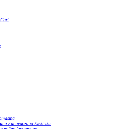
 Cart
m
nomasina
ana Fanavaozana Elektrika
ny milina fanorenana