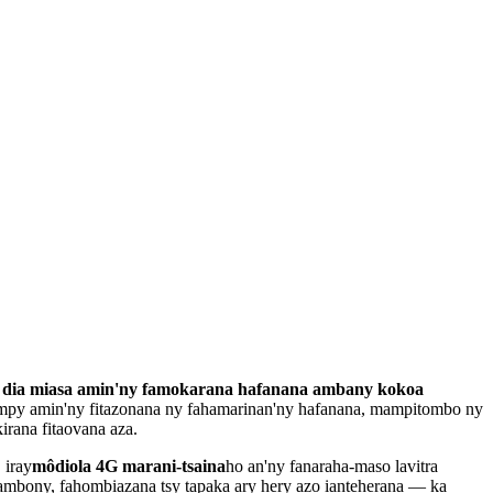
ra dia miasa amin'ny famokarana hafanana ambany kokoa
ampy amin'ny fitazonana ny fahamarinan'ny hafanana, mampitombo ny
irana fitaovana aza.
, iray
môdiola 4G marani-tsaina
ho an'ny fanaraha-maso lavitra
 ambony, fahombiazana tsy tapaka ary hery azo ianteherana — ka