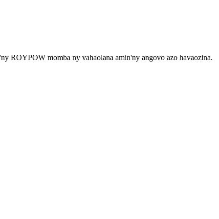
taon'ny ROYPOW momba ny vahaolana amin'ny angovo azo havaozina.