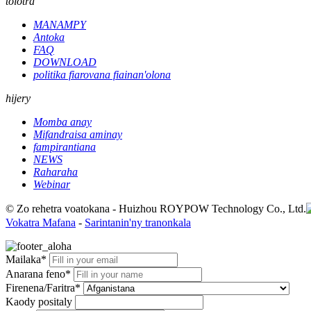
tolotra
MANAMPY
Antoka
FAQ
DOWNLOAD
politika fiarovana fiainan'olona
hijery
Momba anay
Mifandraisa aminay
fampirantiana
NEWS
Raharaha
Webinar
© Zo rehetra voatokana - Huizhou ROYPOW Technology Co., Ltd.
Vokatra Mafana
-
Sarintanin'ny tranonkala
Mailaka*
Anarana feno*
Firenena/Faritra*
Kaody positaly