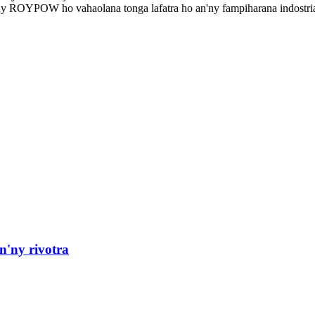
'ny ROYPOW ho vahaolana tonga lafatra ho an'ny fampiharana indostrial
n'ny rivotra