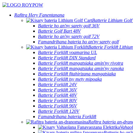
Rafitra Hery Fanentanana
Batterie Lithium Golf
Batterie ho an'ny sarety golf 36V
Batterie Golf Bart 48V
Batterie ho an'ny sarety golf 72V
Famandrihana bateria ho an'ny sarety golf
Batterie Forklift Lithiu
Batterie Forklift voamarina UL
Batterie Forklift DIN Standard
Batterie Forklift mangatsiaka amin'ny rivotra
Batterie Forklift mangatsiaka amin'ny ranoka
Batterie Forklift fitahirizana mangatsiaka
Batterie Forklift tsy mety mipoaka
Batterie Forklift 24V
Batterie Forklift 36V
Batterie Forklift 48V
Batterie Forklift 80V
Batterie Forklift 96V
Batterie Forklift 120V
Famandrihana bateria Forklift
Rafitra bateria an-dra
Vahaol
Batterie ho an'