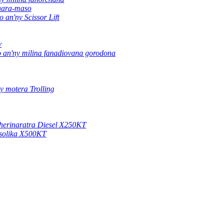
nara-maso
o an'ny Scissor Lift
y
o an'ny milina fanadiovana gorodona
ny motera Trolling
 herinaratra Diesel X250KT
 solika X500KT