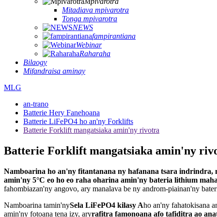
Mpivarotra
Mitadiava mpivarotra
Tonga mpivarotra
NEWS
fampirantiana
Webinar
Raharaha
Bilaogy
Mifandraisa aminay
MLG
an-trano
Batterie Hery Fanehoana
Batterie LiFePO4 ho an'ny Forklifts
Batterie Forklift mangatsiaka amin'ny rivotra
Batterie Forklift mangatsiaka amin'ny riv
Namboarina ho an'ny fitantanana ny hafanana tsara indrindra,
amin'ny 5°C eo ho eo raha oharina amin'ny bateria lithium maha
fahombiazan'ny angovo, ary manalava be ny androm-piainan'ny bateria 
Namboarina tamin'ny
Sela LiFePO4 kilasy A
ho an'ny fahatokisana a
amin'ny fotoana tena izy, ary
rafitra famonoana afo tafiditra ao ana