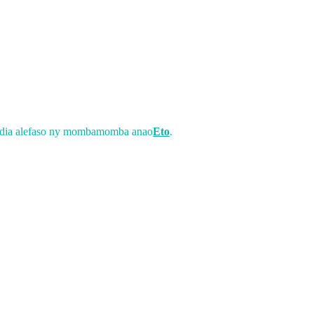
a dia alefaso ny mombamomba anao
Eto
.