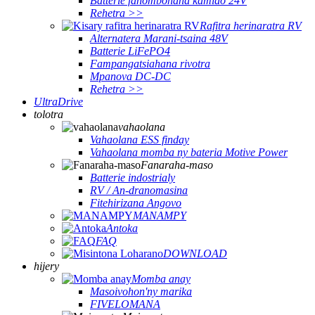
Batterie fanombohana kamiao 24V
Rehetra >>
Rafitra herinaratra RV
Alternatera Marani-tsaina 48V
Batterie LiFePO4
Fampangatsiahana rivotra
Mpanova DC-DC
Rehetra >>
UltraDrive
tolotra
vahaolana
Vahaolana ESS finday
Vahaolana momba ny bateria Motive Power
Fanaraha-maso
Batterie indostrialy
RV / An-dranomasina
Fitehirizana Angovo
MANAMPY
Antoka
FAQ
DOWNLOAD
hijery
Momba anay
Masoivohon'ny marika
FIVELOMANA