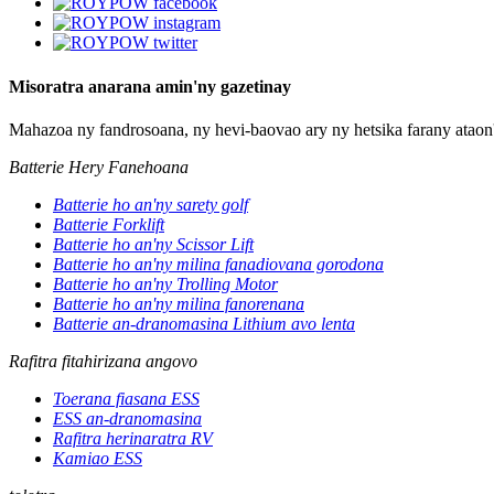
Misoratra anarana amin'ny gazetinay
Mahazoa ny fandrosoana, ny hevi-baovao ary ny hetsika farany a
Batterie Hery Fanehoana
Batterie ho an'ny sarety golf
Batterie Forklift
Batterie ho an'ny Scissor Lift
Batterie ho an'ny milina fanadiovana gorodona
Batterie ho an'ny Trolling Motor
Batterie ho an'ny milina fanorenana
Batterie an-dranomasina Lithium avo lenta
Rafitra fitahirizana angovo
Toerana fiasana ESS
ESS an-dranomasina
Rafitra herinaratra RV
Kamiao ESS