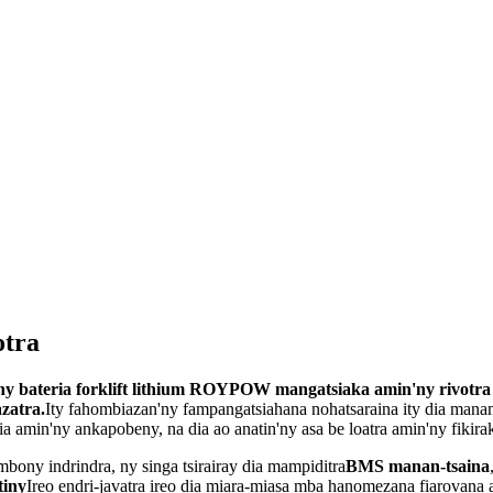
otra
 ny bateria forklift lithium ROYPOW mangatsiaka amin'ny rivot
zatra.
Ity fahombiazan'ny fampangatsiahana nohatsaraina ity dia man
amin'ny ankapobeny, na dia ao anatin'ny asa be loatra amin'ny fikirak
mbony indrindra, ny singa tsirairay dia mampiditra
BMS manan-tsaina
tiny
Ireo endri-javatra ireo dia miara-miasa mba hanomezana fiarovana