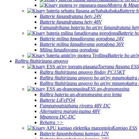
Motera & Mpa
Batterie h
Batterie fanandratana hety 24V
Batterie fanandratana hety 48V
Famandrihana bateria ho an'ny fanandratana het
Batterie h
Batterie milina fanadiovana gorodona 24V
Batterie milina fanadiovana gorodona 36V
Milina fanadiovana gorodona
Batterie ho an'
Rafitra fitahirizana angovo
Toerana fiasana ESS
Rafitra fitahirizana angovo finday PC15KT
Rafitra fitahirizana angovo ho an'ny mpamokatra
Rafitra fitahirizana angovo ho an'ny mpamokatra
ESS an-dranomasina
Rafitra bateria an-dranomasina avo lenta
Batterie LiFePO4
Fampangatsiahana rivotra 48V DC
Alternatera marani-tsaina 48V
Mpanova DC-DC
Rehetra >>
Kamiao ESS
Batterie fanombohana kamiao 12V