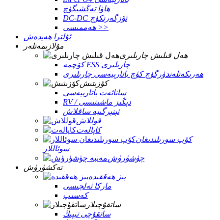
ھاۋا تەڭشىگۈچ
DC-DC ئۆزگەرتكۈچ
ھەممىسى >>
ئۇلترا ھەيدەش
مۇلازىمەتلەر
ھەل قىلىش چارىلىرى
كۆچمە ESS چارىلىرى
ھەرىكەتلەندۈرگۈچ كۈچ باتارېيەسى چارىلىرى
كۆزىتىش
سانائەت باتارېيەسى
RV / دېڭىز ماشىنىسى
ئېنېرگىيە ساقلاش
قوللاش
كاپالەت
كۆپ سورىلىدىغان
سوئاللار
چۈشۈرۈش
تەكشۈرۈش
بىز ھەققىدە
ماركا ئەلچىسى
كەسىپ
ساتقۇچىلار
ساتقۇچى تېپىڭ