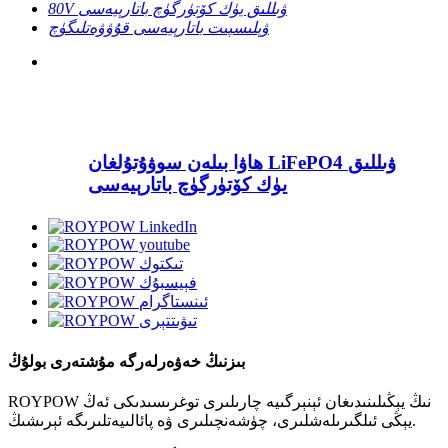
80V ۋىللىق يۈك كۆتۈرگۈچ باتارېيەسى
ۋېلىسپىت باتارېيەسى قۇۋۋەتلىگۈچ
ھاۋا بىلەن سوۋۇتۇلغان LiFePO4 ۋىللىق
يۈك كۆتۈرگۈچ باتارېيەسى
بىزنىڭ خەۋەرلەرگە مۇشتەرى بولۇڭ
ROYPOW نىڭ يېڭىلىنىدىغان ئېنېرگىيە چارىلىرى توغرىسىدىكى ئەڭ
يېڭى ئىلگىرىلەشلىرى، چۈشەنچىلىرى ۋە پائالىيەتلىرىگە ئېرىشىڭ.