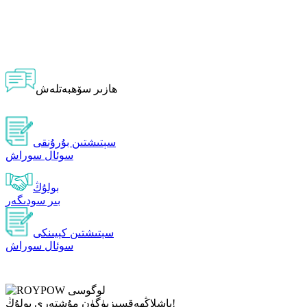
ھازىر سۆھبەتلەش
سېتىشتىن بۇرۇنقى
سوئال سوراش
بولۇڭ
بىر سودىگەر
سېتىشتىن كېيىنكى
سوئال سوراش
بۈگۈن مۇشتەرى بولۇڭ!
باشلاڭ
ھەقسىز