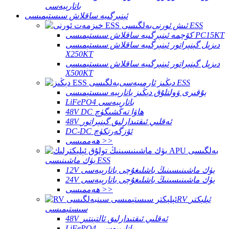
باتارېيەسى
ئېنېرگىيە ساقلاش سىستېمىسى
ئىش ئورنى ESS
كۆچمە ئېنېرگىيە ساقلاش سىستېمىسى PC15KT
دىزېل گېنېراتور ئېنېرگىيە ساقلاش سىستېمىسى
X250KT
دىزېل گېنېراتور ئېنېرگىيە ساقلاش سىستېمىسى
X500KT
دېڭىز ئارمىيەسى ESS
يۇقىرى ۋولتلۇق دېڭىز باتارېيە سىستېمىسى
LiFePO4 باتارېيەسى
48V DC ھاۋا تەڭشىگۈچ
48V ئەقلىي ئىقتىدارلىق گېنېراتور
DC-DC ئۆزگەرتكۈچ
ھەممىسى >>
يۈك ماشىنىسى ESS
12V يۈك ماشىنىسىنىڭ باشلىغۇچى باتارېيەسى
24V يۈك ماشىنىسىنىڭ باشلىغۇچى باتارېيەسى
ھەممىسى >>
RV ئېلېكتر
سىستېمىسى
48V ئەقلىي ئىقتىدارلىق ئالتېنتىر
LiFePO4 باتارېيەسى