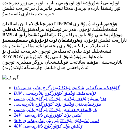
ئۈنۈمىنى ئاشۇرۇشقا ۋە ئومۇمىي باتارېيە ئۆمرىنى زور دەرىجىدە
ئۇزارتىشقا ياردەم بېرىدۇ، ھەتتا ئېغىر ماتېرىيال بىر تەرەپ قىلىش
خىزمەت مىقدارى ئاستىدىمۇ.
A دەرىجىلىك LiFePO4 ھۈجەيرىلىرى
ئەڭ يۇقىرى
بىلەن ياسالغان
ئىشەنچلىكلىك ئۈچۈن، ھەر بىر ئۈسكۈنە بىرلەشتۈرۈلگەن
ئەقلىي
ئەقلىي ئىقتىدارلىق 4G مودۇلى
ھەقىقىي ۋاقىتلىق يىراقتىن
، بىر
BMS
نازارەت قىلىش ئۈچۈن، ۋە
ئورنىتىلغان ئوت ئۆچۈرۈش سىستېمىسى
بۇ
ئىقتىدارلار بىرلىكتە يۇقىرى بىخەتەرلىك، مۇقىم ئىقتىدار ۋە
ئىشەنچلىك توك بىلەن تەمىنلەش ئۈچۈن خىزمەت قىلىدۇ، بۇ
ROYPOW نىڭ ھاۋا سوۋۇتۇشلۇق لىتىي يۈك كۆتۈرۈش
باتارېيەسىنى مۇھىم سانائەت قوللىنىشچان پروگراممىلىرى ئۈچۈن
ئەڭ ياخشى ھەل قىلىش چارىسىگە ئايلاندۇرىدۇ.
UL گۇۋاھنامىسىگە ئېرىشكەن ۋىلكا كۆتۈرگۈچ باتارېيەسى
DIN ئۆلچەملىك ۋىللىق كۆتۈرگۈچ باتارېيەسى
ھاۋا سوۋۇتۇلغان ۋىللىق يۈك كۆتۈرگۈچ باتارېيەسى
مۇزلىمايدىغان ۋىللىق يۈك كۆتۈرگۈچ باتارېيەسى
پارتلاشقا چىداملىق يۈك كۆتۈرگۈچ باتارېيەسى
24V لىتىي يۈك كۆتۈرۈش باتارېيەسى
36V لىتىي ئىئونلۇق يۈك كۆتۈرۈش باتارېيەلىرى
48V ۋىللىق يۈك كۆتۈرگۈچ باتارېيەسى