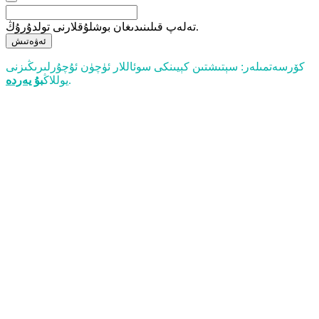
تەلەپ قىلىنىدىغان بوشلۇقلارنى تولدۇرۇڭ.
ئەۋەتىش
كۆرسەتمىلەر: سېتىشتىن كېيىنكى سوئاللار ئۈچۈن ئۇچۇرلىرىڭىزنى
.
يوللاڭ
بۇ يەردە