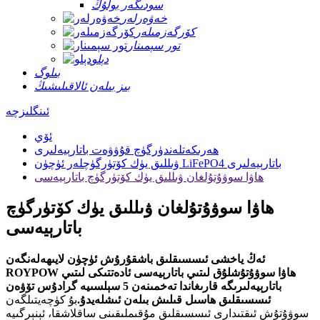
سودىگەر بولۇڭ
خەۋەرلەر
كۆرگەزمىلەر
تور سېمىنار
دېلو
بىلوگ
بىز بىلەن ئالاقىلىشىڭ
ئىنگلىزچە
ئۆي
ھەرىكەتلەندۈرگۈچ قۇۋۋەت باتارېيەلىرى
ۋىللىق يۈك كۆتۈرگۈچلەر ئۈچۈن LiFePO4 باتارېيەلىرى
ھاۋا سوۋۇتۇلغان ۋىللىق يۈك كۆتۈرگۈچ باتارېيەسى
ھاۋا سوۋۇتۇلغان ۋىللىق يۈك كۆتۈرگۈچ
باتارېيەسى
ئەڭ ياخشى ئىسسىقلىق باشقۇرۇش ئۈچۈن لايىھەلەنگەن
ROYPOW ھاۋا سوۋۇتۇشلۇق لىتىي باتارېيەسى ئادەتتىكى لىتىي
باتارېيەلىرىگە قارىغاندا تەخمىنەن 5 سېلسىيە گرادۇس تۆۋەن
ئىسسىقلىق ھاسىل قىلىش بىلەن ئىشلەيدۇ.
بۇ كۈچەيتىلگەن
سوۋۇتۇش ئىقتىدارى ئىسسىقلىق مۇقىملىقىنى ساقلاشقا، ئېنېرگىيە