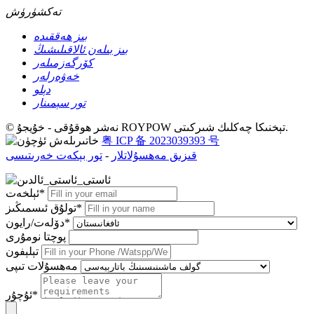
تەكشۈرۈش
بىز ھەققىدە
بىز بىلەن ئالاقىلىشىڭ
كۆرگەزمىلەر
خەۋەرلەر
دېلو
تور سېمىنار
© نەشر ھوقۇقى - خۇيجۇ ROYPOW تېخنىكا چەكلىك شىركىتى.
粤 ICP 备 2023039393 号
قىزىق مەھسۇلاتلار
-
تور بېكەت خەرىتىسى
ئېلخەت*
تولۇق ئىسمىڭىز*
دۆلەت/رايون*
پوچتا نومۇرى
تېلېفون
مەھسۇلات تىپى
ئۇچۇر*