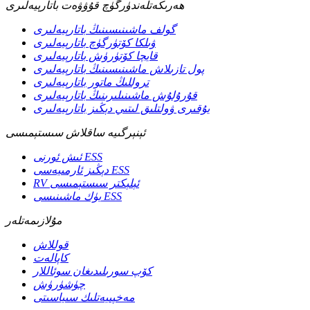
ھەرىكەتلەندۈرگۈچ قۇۋۋەت باتارېيەلىرى
گولف ماشىنىسىنىڭ باتارېيەلىرى
ۋىلكا كۆتۈرگۈچ باتارېيەلىرى
قايچا كۆتۈرۈش باتارېيەلىرى
پول تازىلاش ماشىنىسىنىڭ باتارېيەلىرى
تروللىڭ ماتور باتارېيەلىرى
قۇرۇلۇش ماشىنىلىرىنىڭ باتارېيەلىرى
يۇقىرى ۋولتلىق لىتىي دېڭىز باتارېيەلىرى
ئېنېرگىيە ساقلاش سىستېمىسى
ئىش ئورنى ESS
دېڭىز ئارمىيەسى ESS
RV ئېلېكتر سىستېمىسى
يۈك ماشىنىسى ESS
مۇلازىمەتلەر
قوللاش
كاپالەت
كۆپ سورىلىدىغان سوئاللار
چۈشۈرۈش
مەخپىيەتلىك سىياسىتى