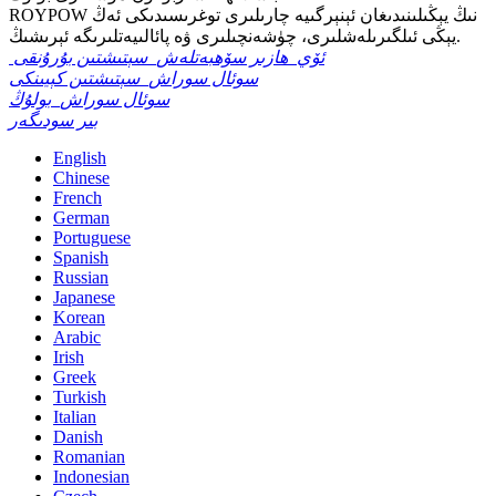
ROYPOW نىڭ يېڭىلىنىدىغان ئېنېرگىيە چارىلىرى توغرىسىدىكى ئەڭ
يېڭى ئىلگىرىلەشلىرى، چۈشەنچىلىرى ۋە پائالىيەتلىرىگە ئېرىشىڭ.
ئۆي
ھازىر سۆھبەتلەش
سېتىشتىن بۇرۇنقى
سوئال سوراش
سېتىشتىن كېيىنكى
سوئال سوراش
بولۇڭ
بىر سودىگەر
English
Chinese
French
German
Portuguese
Spanish
Russian
Japanese
Korean
Arabic
Irish
Greek
Turkish
Italian
Danish
Romanian
Indonesian