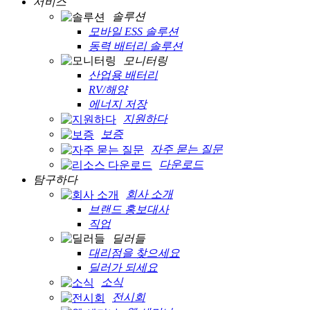
서비스
솔루션
모바일 ESS 솔루션
동력 배터리 솔루션
모니터링
산업용 배터리
RV/해양
에너지 저장
지원하다
보증
자주 묻는 질문
다운로드
탐구하다
회사 소개
브랜드 홍보대사
직업
딜러들
대리점을 찾으세요
딜러가 되세요
소식
전시회