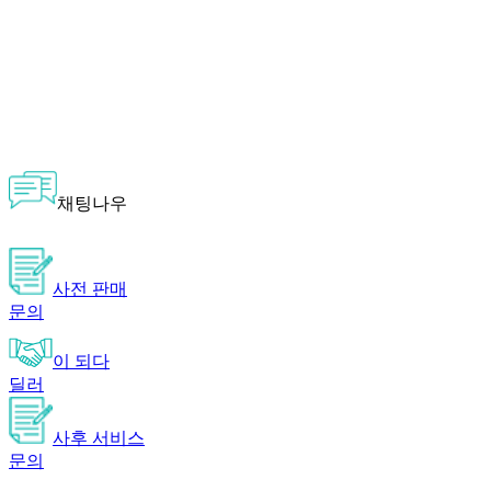
채팅나우
사전 판매
문의
이 되다
딜러
사후 서비스
문의