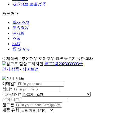
개인정보 보호정책
탐구하다
회사 소개
문의하기
전시회
소식
사례
웹 세미나
© 저작권 - 후이저우 로이포우 테크놀로지 유한회사
粤ICP备2023039393号
인기 상품
-
사이트맵
이메일*
성명*
국가/지역*
우편 번호
핸드폰
제품 유형