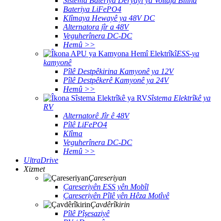
Sîstema Bateriya Deryayî ya Voltaja Bilind
Bateriya LiFePO4
Klîmaya Hewayê ya 48V DC
Alternatora jîr a 48V
Veguherînera DC-DC
Hemû >>
ESS-ya
kamyonê
Pîlê Destpêkirina Kamyonê ya 12V
Pîlê Destpêkerê Kamyonê ya 24V
Hemû >>
Sîstema Elektrîkê ya
RV
Alternatorê Jîr ê 48V
Pîlê LiFePO4
Klîma
Veguherînera DC-DC
Hemû >>
UltraDrive
Xizmet
Çareseriyan
Çareseriyên ESS yên Mobîl
Çareseriyên Pîlê yên Hêza Motîvê
Çavdêrîkirin
Pîlê Pîşesaziyê