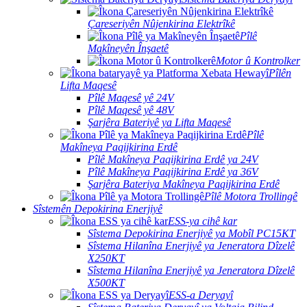
Çareseriyên Nûjenkirina Elektrîkê
Pîlê
Makîneyên Înşaetê
Motor û Kontrolker
Pîlên
Lifta Maqesê
Pîlê Maqesê yê 24V
Pîlê Maqesê yê 48V
Şarjêra Bateriyê ya Lifta Maqesê
Pîlê
Makîneya Paqijkirina Erdê
Pîlê Makîneya Paqijkirina Erdê ya 24V
Pîlê Makîneya Paqijkirina Erdê ya 36V
Şarjêra Bateriya Makîneya Paqijkirina Erdê
Pîlê Motora Trollingê
Sîstemên Depokirina Enerjiyê
ESS-ya cihê kar
Sîstema Depokirina Enerjiyê ya Mobîl PC15KT
Sîstema Hilanîna Enerjiyê ya Jeneratora Dîzelê
X250KT
Sîstema Hilanîna Enerjiyê ya Jeneratora Dîzelê
X500KT
ESS-a Deryayî