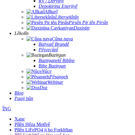
RV / Deryayî
Depokirina Enerjiyê
Alîkarî
Libersekînîn
Pirsên Pir tên Pirsîn
Daxistin
Lêkolîn
Çûna nava
Balyozê Brandê
Pêşveçûnî
Bazirgan
Bazirganekî Bibîne
Bibe Bazirgan
Nûçe
Pêşangeh
Webinar
Doz
Blog
Paqij bûn
ÎNG
Xane
Pîlên Hêza Motîvê
Pîlên LiFePO4 ji bo Forkliftan