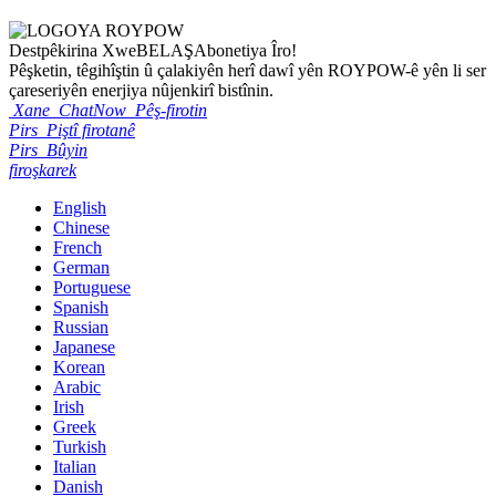
Destpêkirina Xwe
BELAŞ
Abonetiya Îro!
Pêşketin, têgihîştin û çalakiyên herî dawî yên ROYPOW-ê yên li ser
çareseriyên enerjiya nûjenkirî bistînin.
Xane
ChatNow
Pêş-firotin
Pirs
Piştî firotanê
Pirs
Bûyin
firoşkarek
English
Chinese
French
German
Portuguese
Spanish
Russian
Japanese
Korean
Arabic
Irish
Greek
Turkish
Italian
Danish