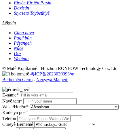
Pirsên Pir tên Pirsîn
Daxistin
Siyaseta Taybetîtiyê
Lêkolîn
Çûna nava
Paqij bûn
Pêşangeh
Nûçe
Doz
Webinar
© Mafê Kopîkirinê - Huizhou ROYPOW Technology Co., Ltd.
粤ICP备2023039393号
Berhemên Germ
-
Nexşeya Malperê
E-name*
Navê tam*
Welat/Herêm*
Kode ya postî
Telefon
Cureyê Berhemê