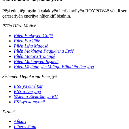
Pêşketin, têgihîştin û çalakiyên herî dawî yên ROYPOW-ê yên li ser
çareseriyên enerjiya nûjenkirî bistînin.
Pîlên Hêza Motîvê
Pîlên Erebeyên Golfê
Pîlên Forkliftê
Pîlên Lifta Maqesê
Pîlên Makîneya Paqijkirina Erdê
Pîlên Motora Trollingê
Pîlên Makîneyên Înşaetê
Pîlên Lîtyûmê yên Voltaja Bilind ên Deryayî
Sîstemên Depokirina Enerjiyê
ESS-ya cihê kar
ESS-a Deryayî
Sîstema Elektrîkê ya RV
ESS-ya kamyonê
Xizmet
Alîkarî
Libersekînîn