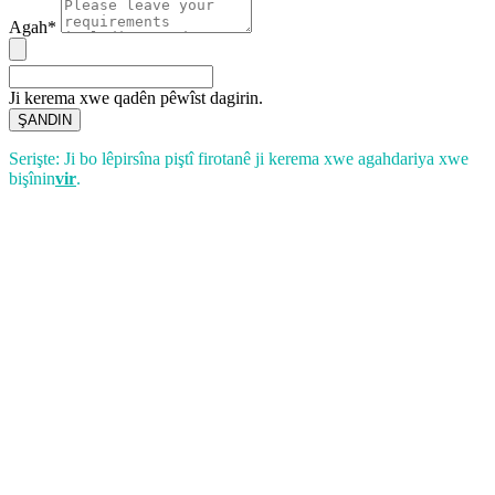
Agah*
Ji kerema xwe qadên pêwîst dagirin.
ŞANDIN
Serişte: Ji bo lêpirsîna piştî firotanê ji kerema xwe agahdariya xwe
bişînin
vir
.