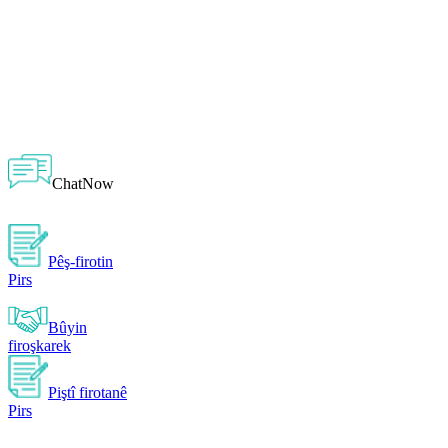
ChatNow
Pêş-firotin
Pirs
Bûyin
firoşkarek
Piştî firotanê
Pirs