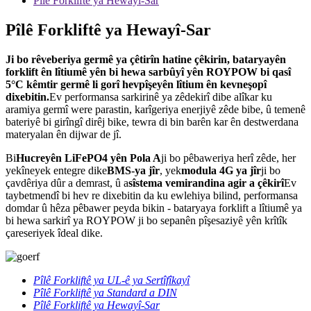
Pîlê Forkliftê ya Hewayî-Sar
Pîlê Forkliftê ya Hewayî-Sar
Ji bo rêveberiya germê ya çêtirîn hatine çêkirin, bataryayên
forklift ên lîtiumê yên bi hewa sarbûyî yên ROYPOW bi qasî
5°C kêmtir germê li gorî hevpîşeyên lîtium ên kevneşopî
dixebitin.
Ev performansa sarkirinê ya zêdekirî dibe alîkar ku
aramiya germî were parastin, karîgeriya enerjiyê zêde bibe, û temenê
bateriyê bi girîngî dirêj bike, tewra di bin barên kar ên destwerdana
materyalan ên dijwar de jî.
Bi
Hucreyên LiFePO4 yên Pola A
ji bo pêbaweriya herî zêde, her
yekîneyek entegre dike
BMS-ya jîr
, yek
modula 4G ya jîr
ji bo
çavdêriya dûr a demrast, û a
sîstema vemirandina agir a çêkirî
Ev
taybetmendî bi hev re dixebitin da ku ewlehiya bilind, performansa
domdar û hêza pêbawer peyda bikin - bataryaya forklift a lîtiumê ya
bi hewa sarkirî ya ROYPOW ji bo sepanên pîşesaziyê yên krîtîk
çareseriyek îdeal dike.
Pîlê Forkliftê ya UL-ê ya Sertîfîkayî
Pîlê Forkliftê ya Standard a DIN
Pîlê Forkliftê ya Hewayî-Sar