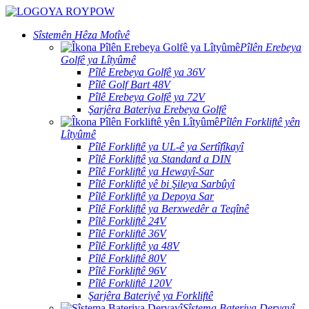
Sîstemên Hêza Motîvê
Pîlên Erebeya
Golfê ya Lîtyûmê
Pîlê Erebeya Golfê ya 36V
Pîlê Golf Bart 48V
Pîlê Erebeya Golfê ya 72V
Şarjêra Bateriya Erebeya Golfê
Pîlên Forkliftê yên
Lîtyûmê
Pîlê Forkliftê ya UL-ê ya Sertîfîkayî
Pîlê Forkliftê ya Standard a DIN
Pîlê Forkliftê ya Hewayî-Sar
Pîlê Forkliftê yê bi Şileya Sarbûyî
Pîlê Forkliftê ya Depoya Sar
Pîlê Forkliftê ya Berxwedêr a Teqînê
Pîlê Forkliftê 24V
Pîlê Forkliftê 36V
Pîlê Forkliftê ya 48V
Pîlê Forkliftê 80V
Pîlê Forkliftê 96V
Pîlê Forkliftê 120V
Şarjêra Bateriyê ya Forkliftê
Sîstema Bateriya Deryayî