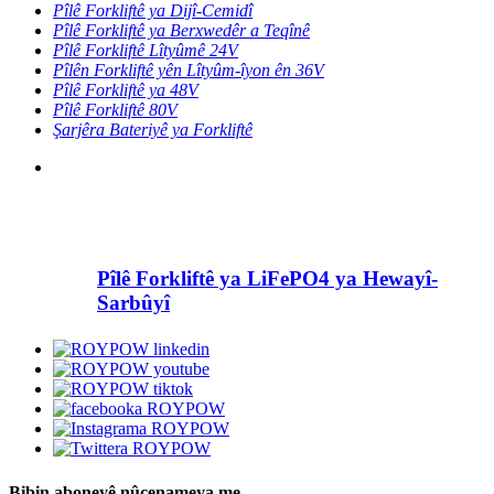
Pîlê Forkliftê ya Dijî-Cemidî
Pîlê Forkliftê ya Berxwedêr a Teqînê
Pîlê Forkliftê Lîtyûmê 24V
Pîlên Forkliftê yên Lîtyûm-îyon ên 36V
Pîlê Forkliftê ya 48V
Pîlê Forkliftê 80V
Şarjêra Bateriyê ya Forkliftê
Pîlê Forkliftê ya LiFePO4 ya Hewayî-
Sarbûyî
Bibin aboneyê nûçenameya me