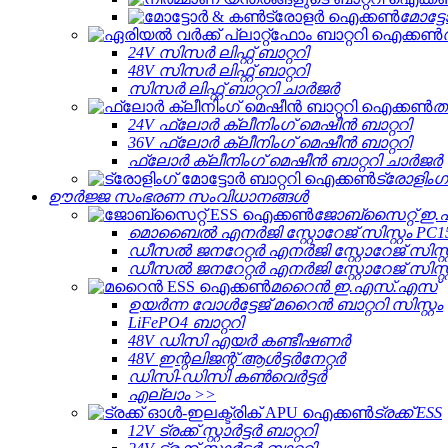
മോട്
24V സിസർ ലിഫ്റ്റ് ബാറ്ററി
48V സിസർ ലിഫ്റ്റ് ബാറ്ററി
സിസർ ലിഫ്റ്റ് ബാറ്ററി ചാർജർ
ത
24V ഫ്ലോർ ക്ലീനിംഗ് മെഷീൻ ബാറ്ററി
36V ഫ്ലോർ ക്ലീനിംഗ് മെഷീൻ ബാറ്ററി
ഫ്ലോർ ക്ലീനിംഗ് മെഷീൻ ബാറ്ററി ചാർജർ
ട്രോളിംഗ്
ഊർജ്ജ സംഭരണ ​​സംവിധാനങ്ങൾ
ജോബ്‌സൈറ്റ് ഇ
മൊബൈൽ എനർജി സ്റ്റോറേജ് സിസ്റ്റം PC1
ഡീസൽ ജനറേറ്റർ എനർജി സ്റ്റോറേജ് സിസ്റ്
ഡീസൽ ജനറേറ്റർ എനർജി സ്റ്റോറേജ് സിസ്റ്
മറൈൻ ഇ.എസ്.എസ്
ഉയർന്ന വോൾട്ടേജ് മറൈൻ ബാറ്ററി സിസ്റ്റം
LiFePO4 ബാറ്ററി
48V ഡിസി എയർ കണ്ടീഷണർ
48V ഇന്റലിജന്റ് ആൾട്ടർനേറ്റർ
ഡിസി-ഡിസി കൺവെർട്ടർ
എല്ലാം >>
ട്രക്ക് ESS
12V ട്രക്ക് സ്റ്റാർട്ടർ ബാറ്ററി