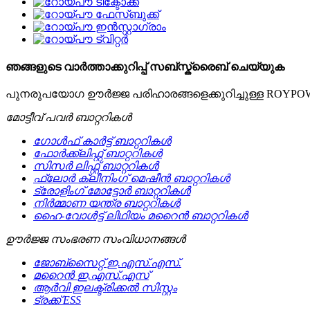
ഞങ്ങളുടെ വാർത്താക്കുറിപ്പ് സബ്സ്ക്രൈബ് ചെയ്യുക
പുനരുപയോഗ ഊർജ്ജ പരിഹാരങ്ങളെക്കുറിച്ചുള്ള ROYPOW
മോട്ടീവ് പവർ ബാറ്ററികൾ
ഗോൾഫ് കാർട്ട് ബാറ്ററികൾ
ഫോർക്ക്ലിഫ്റ്റ് ബാറ്ററികൾ
സിസർ ലിഫ്റ്റ് ബാറ്ററികൾ
ഫ്ലോർ ക്ലീനിംഗ് മെഷീൻ ബാറ്ററികൾ
ട്രോളിംഗ് മോട്ടോർ ബാറ്ററികൾ
നിർമ്മാണ യന്ത്ര ബാറ്ററികൾ
ഹൈ-വോൾട്ട് ലിഥിയം മറൈൻ ബാറ്ററികൾ
ഊർജ്ജ സംഭരണ ​​സംവിധാനങ്ങൾ
ജോബ്‌സൈറ്റ് ഇ.എസ്.എസ്.
മറൈൻ ഇ.എസ്.എസ്
ആർവി ഇലക്ട്രിക്കൽ സിസ്റ്റം
ട്രക്ക് ESS