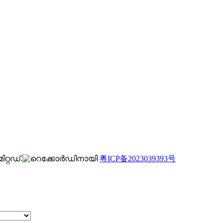
റ്റഡ്.
粤ICP备2023039393号