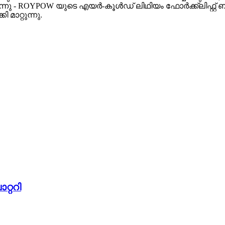
്നു - ROYPOW യുടെ എയർ-കൂൾഡ് ലിഥിയം ഫോർക്ക്ലിഫ്റ്റ്
ാറ്റുന്നു.
റ്ററി