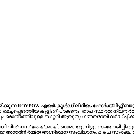
ിരിക്കുന്ന ROYPOW എയർ-കൂൾഡ് ലിഥിയം ഫോർക്ക്‌ലിഫ്റ്റ്
മെച്ചപ്പെടുത്തിയ കൂളിംഗ് പ്രകടനം, താപ സ്ഥിരത നിലനിർത്
ൊത്തത്തിലുള്ള ബാറ്ററി ആയുസ്സ് ഗണ്യമായി വർദ്ധിപ്പിക്ക
ി വിശ്വാസ്യതയ്ക്കായി, ഓരോ യൂണിറ്റും സംയോജിപ്പിക്കുന
ഒരു
അന്തർനിർമ്മിത അഗ്നിശമന സംവിധാനം
. മികച്ച സുരക്