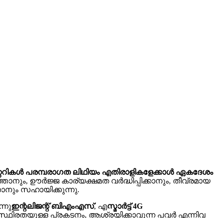
 ബാറ്ററികൾ പരമ്പരാഗത ലിഥിയം എതിരാളികളേക്കാൾ ഏകദേശം
താനും, ഊർജ്ജ കാര്യക്ഷമത വർദ്ധിപ്പിക്കാനും, തീവ്രമായ
ാനും സഹായിക്കുന്നു.
്നു
ഇന്റലിജന്റ് ബിഎംഎസ്
, എ
സ്മാർട്ട് 4G
ഷ, സ്ഥിരതയുള്ള പ്രകടനം, ആശ്രയിക്കാവുന്ന പവർ എന്നിവ