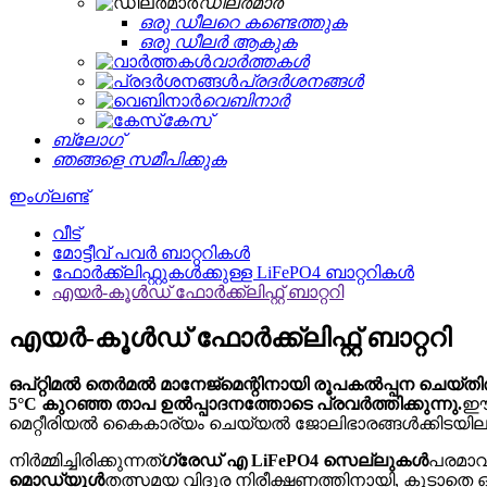
ഡീലർമാർ
ഒരു ഡീലറെ കണ്ടെത്തുക
ഒരു ഡീലർ ആകുക
വാർത്തകൾ
പ്രദർശനങ്ങൾ
വെബിനാർ
കേസ്
ബ്ലോഗ്
ഞങ്ങളെ സമീപിക്കുക
ഇംഗ്ലണ്ട്
വീട്
മോട്ടീവ് പവർ ബാറ്ററികൾ
ഫോർക്ക്ലിഫ്റ്റുകൾക്കുള്ള LiFePO4 ബാറ്ററികൾ
എയർ-കൂൾഡ് ഫോർക്ക്ലിഫ്റ്റ് ബാറ്ററി
എയർ-കൂൾഡ് ഫോർക്ക്ലിഫ്റ്റ് ബാറ്ററി
ഒപ്റ്റിമൽ തെർമൽ മാനേജ്മെന്റിനായി രൂപകൽപ്പന ചെയ്‌ത
5°C കുറഞ്ഞ താപ ഉൽപ്പാദനത്തോടെ പ്രവർത്തിക്കുന്നു.
ഈ 
മെറ്റീരിയൽ കൈകാര്യം ചെയ്യൽ ജോലിഭാരങ്ങൾക്കിടയിലും മ
നിർമ്മിച്ചിരിക്കുന്നത്
ഗ്രേഡ് എ LiFePO4 സെല്ലുകൾ
പരമാവധ
മൊഡ്യൂൾ
തത്സമയ വിദൂര നിരീക്ഷണത്തിനായി, കൂടാതെ 