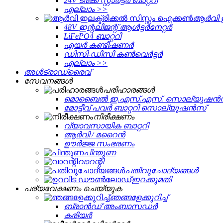
24V ട്രക്ക് സ്റ്റാർട്ടർ ബാറ്ററി
എല്ലാം >>
ആർവി ഇല
48V ഇന്റലിജന്റ് ആൾട്ടർനേറ്റർ
LiFePO4 ബാറ്ററി
എയർ കണ്ടീഷണർ
ഡിസി-ഡിസി കൺവെർട്ടർ
എല്ലാം >>
അൾട്രാഡ്രൈവ്
സേവനങ്ങള്‍
പരിഹാരങ്ങൾ
മൊബൈൽ ഇ.എസ്.എസ്. സൊല്യൂഷൻ
മോട്ടീവ് പവർ ബാറ്ററി സൊല്യൂഷൻസ്
നിരീക്ഷണം
വ്യാവസായിക ബാറ്ററി
ആർവി / മറൈൻ
ഊർജ്ജ സംഭരണം
പിന്തുണ
വാറന്റി
പതിവുചോദ്യങ്ങൾ
ഇറക്കുമതി
പര്യവേക്ഷണം ചെയ്യുക
ഞങ്ങളേക്കുറിച്ച്
ബ്രാൻഡ് അംബാസഡർ
കരിയർ