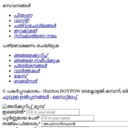
സേവനങ്ങള്‍
പിന്തുണ
വാറന്റി
പതിവുചോദ്യങ്ങൾ
ഇറക്കുമതി
സ്വകാര്യതാ നയം
പര്യവേക്ഷണം ചെയ്യുക
ഞങ്ങളേക്കുറിച്ച്
ഞങ്ങളെ സമീപിക്കുക
പ്രദർശനങ്ങൾ
വാർത്തകൾ
കേസ്
വെബിനാർ
© പകർപ്പവകാശം - Huizhou ROYPOW ടെക്നോളജി കമ്പനി, ലിമി
ചൂടുള്ള ഉൽപ്പന്നങ്ങൾ
-
സൈറ്റ്മാപ്പ്
ഇമെയിൽ*
പൂർണ്ണമായ പേര്*
രാജ്യം/പ്രദേശം*