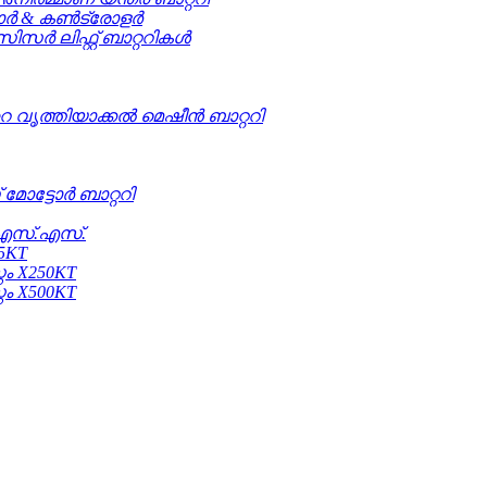
ടോർ & കൺട്രോളർ
സിസർ ലിഫ്റ്റ് ബാറ്ററികൾ
റ വൃത്തിയാക്കൽ മെഷീൻ ബാറ്ററി
 മോട്ടോർ ബാറ്ററി
.എസ്.എസ്.
5KT
റം X250KT
റം X500KT