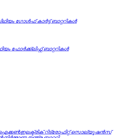
ിഥിയം ഗോൾഫ് കാർട്ട് ബാറ്ററികൾ
ഥിയം ഫോർക്ക്ലിഫ്റ്റ് ബാറ്ററികൾ
ഇലക്ട്രിക് റിട്രോഫിറ്റ് സൊല്യൂഷൻസ്
നിർമ്മാണ യന്ത്ര ബാറ്ററി