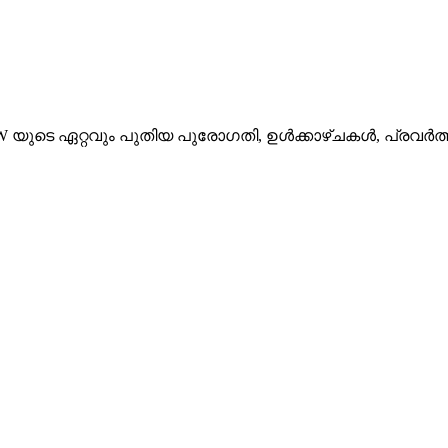
 യുടെ ഏറ്റവും പുതിയ പുരോഗതി, ഉൾക്കാഴ്ചകൾ, പ്രവർത്