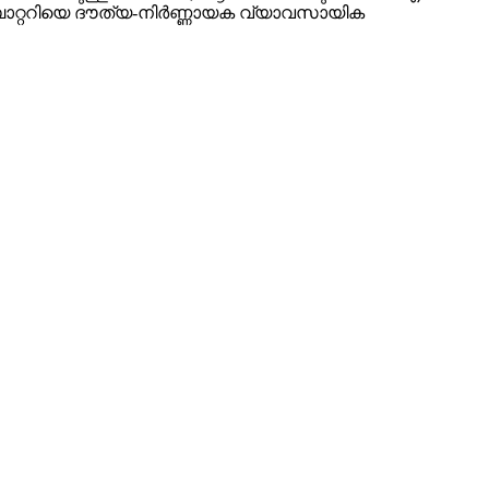
 ബാറ്ററിയെ ദൗത്യ-നിർണ്ണായക വ്യാവസായിക