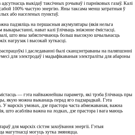
адсутнасць выкідаў таксічных рэчываў і парніковых газаў. Калі
 сабой 100% чыстую энергію. Яны таксама менш затратныя ў
ылых або населеных пунктаў.
жна падзяліць на першасныя акумулятары (якія нельга
выкарыстанні, нават калі ўлічваць зніжэнне ёмістасці.
казалі, што яны забяспечваюць больш высокую шчыльнасць
кіх нагрузак і высокай хуткасці.
я распрацоўкі і даследаванні былі сканцэнтраваны на паляпшэнні
месі для электродаў і мадыфікаваныя электраліты для абароны
містасць — гэта найважнейшы параметр, які трэба ўлічваць пры
рацы, якую можна выканаць перад яго падзарадкай. Гэта
. У марскіх умовах, дзе прастора часта абмежаваная, важна
 што асабліва важна на лодках, дзе прастора і вага маюць
раў для марскіх сістэм захоўвання энергіі. Гэтыя
да магутнасці могуць хутка змяняцца.