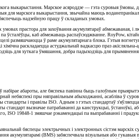
га выкарыстання. Марское асяроддзе — гэта суровыя ўмовы, дзе 
я для марскога выкарыстання, звычайна маюць воданепранікальна
забяспечыць надзейную працу ў складаных умовах.
х умовах прастора для захоўвання акумулятараў абмежаваная, і
па ўсталёўцы, каб абмежаваць распаўсюджванне. RoyPow, кітайс
ыцелі размяшчаюцца ў раме акумулятарнага блока. Гэтыя вогнет
 які хімічна раскладаецца астуджальнай вадкасцю праз акісляльн
ходзіць для хуткага ўмяшання, добра падыходзіць для прымянення
набірае абароты, але бяспека павінна быць галоўным прыярытэт
рнай небяспекі пры няправільным абыходжанні, асабліва ў суров
 стандарты і правілы ISO. Адным з гэтых стандартаў з'яўляецца
ы стандарт вызначае патрабаванні да канструкцыі, ўстаноўкі, а
аго, ISO 19848-1 змяшчае рэкамендацыі па выпрабаванні і прадук
нальнай бяспецы электрычных і электронных сістэм марскіх суд
вання акумулятарамі (BMS) забяспечвала візуальныя або гукавыя п