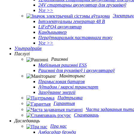
24V стартарны акумулятар для грузавікоў
Усе >>
Электрыч
Інтэлектуальны генератар 48 В
LiFePO4 акумулятар
Кандыцыянер
Пераўтваральнік пастаяннага току
Усе >>
Ультрадрайв
Паслугі
Рашэнні
Мабільныя рашэнні ESS
Рашэнні для рухавікоў і акумулятараў
Маніторынг
Прамысловая батарэя
Аўтадом / марскі транспарт
Захоўванне энергіі
Падтрымка
Гарантыя
Часта задаваныя пыта
Спампаваць
Даследаваць
Пра нас
Амбасадар брэнда