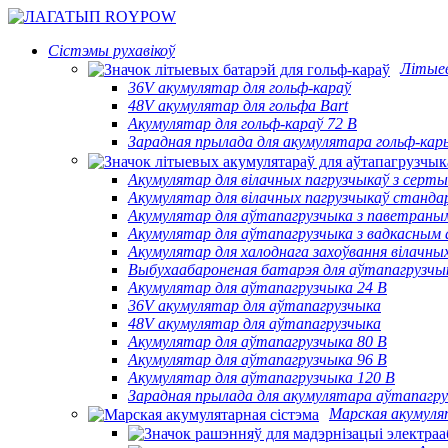
Сістэмы рухавікоў
Літыев
36V акумулятар для гольф-караў
48V акумулятар для гольфа Bart
Акумулятар для гольф-караў 72 В
Зарадная прылада для акумулятара гольф-кар
Акумулятар для вілачных пагрузчыкаў з сер
Акумулятар для вілачных пагрузчыкаў станд
Акумулятар для аўтапагрузчыка з паветран
Акумулятар для аўтапагрузчыка з вадкасны
Акумулятар для халоднага захоўвання вілачны
Выбухаабароненая батарэя для аўтапагрузчы
Акумулятар для аўтапагрузчыка 24 В
36V акумулятар для аўтапагрузчыка
48V акумулятар для аўтапагрузчыка
Акумулятар для аўтапагрузчыка 80 В
Акумулятар для аўтапагрузчыка 96 В
Акумулятар для аўтапагрузчыка 120 В
Зарадная прылада для акумулятара аўтапагр
Марская акумуля