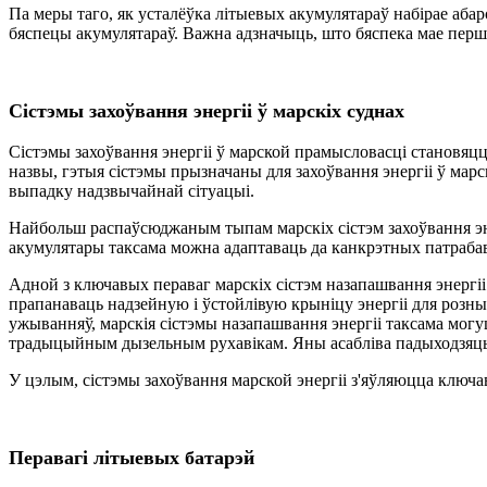
Па меры таго, як усталёўка літыевых акумулятараў набірае абаро
бяспецы акумулятараў. Важна адзначыць, што бяспека мае перша
Сістэмы захоўвання энергіі ў марскіх суднах
Сістэмы захоўвання энергіі ў марской прамысловасці становяцц
назвы, гэтыя сістэмы прызначаны для захоўвання энергіі ў марс
выпадку надзвычайнай сітуацыі.
Найбольш распаўсюджаным тыпам марскіх сістэм захоўвання энер
акумулятары таксама можна адаптаваць да канкрэтных патраба
Адной з ключавых пераваг марскіх сістэм назапашвання энергі
прапанаваць надзейную і ўстойлівую крыніцу энергіі для розн
ужыванняў, марскія сістэмы назапашвання энергіі таксама мо
традыцыйным дызельным рухавікам. Яны асабліва падыходзяць д
У цэлым, сістэмы захоўвання марской энергіі з'яўляюцца ключа
Перавагі літыевых батарэй