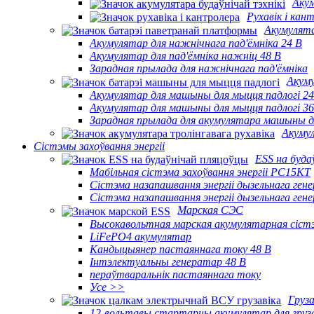
Акум
Рухавік і кан
Акумулята
Акумулятар для нажнічнага пад'ёмніка 24 В
Акумулятар для пад'ёмніка нажніц 48 В
Зарадная прылада для нажнічнага пад'ёмніка
Акуму
Акумулятар для машыны для мыцця падлогі 24
Акумулятар для машыны для мыцця падлогі 36
Зарадная прылада для акумулятара машыны д
Акумул
Сістэмы захоўвання энергіі
ESS на буда
Мабільная сістэма захоўвання энергіі PC15KT
Сістэма назапашвання энергіі дызельнага ге
Сістэма назапашвання энергіі дызельнага ге
Марская СЭС
Высокавольтная марская акумулятарная сіст
LiFePO4 акумулятар
Кандыцыянер пастаяннага току 48 В
Інтэлектуальны генератар 48 В
пераўтваральнік пастаяннага току
Усе >>
Груза
12-вольтавы стартарны акумулятар для груза