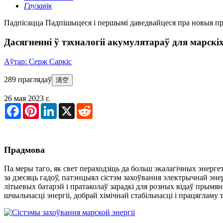
Грузавік
Падпісацца
Падпішыцеся і першымі даведвайцеся пра новыя пра
Дасягненні ў тэхналогіі акумулятараў для марскіх 
Аўтар: Серж Саркіс
289 праглядаў
清空
26 мая 2023 г.
Facebook
Pinterest
LinkedIn
X
Reddit
Прадмова
Па меры таго, як свет пераходзіць да больш экалагічных энерг
за дзесяць гадоў, патэнцыял сістэм захоўвання электрычнай эн
літыевых батарэй і пратаколаў зарадкі для розных відаў прым
шчыльнасці энергіі, добрай хімічнай стабільнасці і працягламу