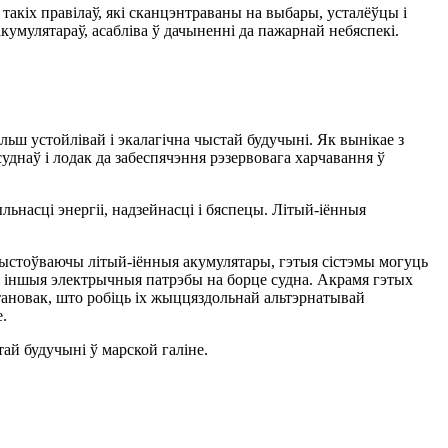
 такіх правілаў, які сканцэнтраваны на выбары, усталёўцы і
кумулятараў, асабліва ў дачыненні да пажарнай небяспекі.
ьш устойлівай і экалагічна чыстай будучыні. Як вынікае з
уднаў і лодак да забеспячэння рэзервовага харчавання ў
насці энергіі, надзейнасці і бяспецы. Літый-іённыя
арыстоўваючы літый-іённыя акумулятары, гэтыя сістэмы могуць
і іншыя электрычныя патрэбы на борце судна. Акрамя гэтых
ановак, што робіць іх жыццяздольнай альтэрнатывай
.
ай будучыні ў марской галіне.