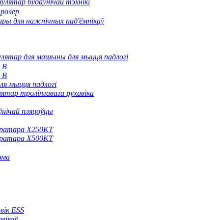
улятар будаўнічай тэхнікі
тролер
ры для нажнічных пад'ёмнікаў
лятар для машыны для мыцця падлогі
 В
 В
ля мыцця падлогі
ятар тролінгавага рухавіка
ўнічай пляцоўцы
нератара X250KT
нератара X500KT
эма
вік ESS
вікоў