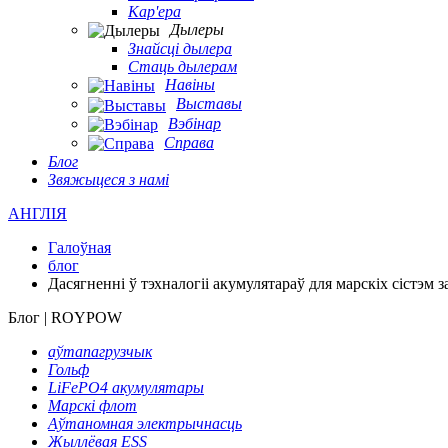
Кар'ера
Дылеры
Знайсці дылера
Стаць дылерам
Навіны
Выставы
Вэбінар
Справа
Блог
Звяжыцеся з намі
АНГЛІЯ
Галоўная
блог
Дасягненні ў тэхналогіі акумулятараў для марскіх сістэм з
Блог | ROYPOW
аўтапагрузчык
Гольф
LiFePO4 акумулятары
Марскі флот
Аўтаномная электрычнасць
Жыллёвая ESS