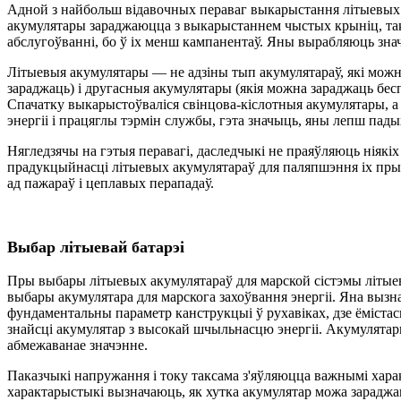
Адной з найбольш відавочных пераваг выкарыстання літыевых ак
акумулятары зараджаюцца з выкарыстаннем чыстых крыніц, такі
абслугоўванні, бо ў іх менш кампанентаў. Яны вырабляюць знач
Літыевыя акумулятары — не адзіны тып акумулятараў, які можн
зараджаць) і другасныя акумулятары (якія можна зараджаць бе
Спачатку выкарыстоўваліся свінцова-кіслотныя акумулятары, 
энергіі і працяглы тэрмін службы, гэта значыць, яны лепш падых
Нягледзячы на ​​гэтыя перавагі, даследчыкі не праяўляюць ніяк
прадукцыйнасці літыевых акумулятараў для паляпшэння іх прымя
ад пажараў і цеплавых перападаў.
Выбар літыевай батарэі
Пры выбары літыевых акумулятараў для марской сістэмы літыев
выбары акумулятара для марскога захоўвання энергіі. Яна вызна
фундаментальны параметр канструкцыі ў рухавіках, дзе ёмістас
знайсці акумулятар з высокай шчыльнасцю энергіі. Акумулятары
абмежаванае значэнне.
Паказчыкі напружання і току таксама з'яўляюцца важнымі харак
характарыстыкі вызначаюць, як хутка акумулятар можа зараджац