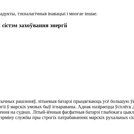
дукты, тэхналагічныя інавацыі і многае іншае.
сістэм захоўвання энергіі
етычных рашэнняў, літыевыя батарэі прыцягваюць усё большую ўв
ергіі ў марскіх умовах быў ігнараваны. Аднак назіраецца ўсплёс
янення на суднах. Літый-іённыя фасфатныя батарэі глыбокага цы
 тэрміну службы пры строгіх патрабаваннях марскіх рухальных сі