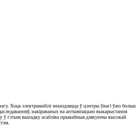
агу. Хоць электрамабілі знаходзяцца ў цэнтры ўвагі ўжо больш
к даследаванняў, накіраваных на аптымізацыю выкарыстання
клу ў гэтым выпадку асабліва прывабныя дзякуючы высокай
стэм.