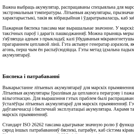
Важна выбраць акумулятар, распрацаваны спецыяльна для марско
экстрэмальныя тэмпературы. Літыевыя акумулятары, прызначаны
характарыстыкі, такія як вібрацыйная і ўдаратрываласць, каб 
Пажарная бяспека таксама мае вырашальнае значэнне. У марскі
таксічных пароў і дарагіх пашкоджанняў. Можна прыняць меры 
з'яўляецца адным з прыкладаў, калі ўбудаваныя мікравогнетуш
прагараннем цеплавой лініі. Гэта актывуе генератар аэразоля,
агонь, перш чым ён распаўсюдзіцца. Гэты метад ідэальна пады
акумулятараў.
Бяспека і патрабаванні
Выкарыстанне літыевых акумулятараў для марскіх прымяненняў 
Літыевыя акумулятары ўразлівыя да цеплавога перагрэву і пажа
вільготнасцю. Для вырашэння гэтых праблем былі распрацаваны
ўсталёўцы літыевых акумулятараў для марскіх прымяненняў. Гэт
даўгавечнасці і бяспечнай эксплуатацыі акумулятара. Акрамя т
марскіх прымяненняў.
Стандарт ISO 26262 таксама адыгрывае значную ролю ў функцыя
сярод іншых патрабаванняў бяспекі, патрабуе, каб сістэма кіра