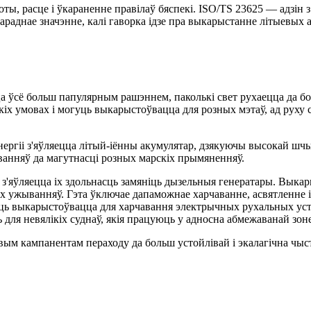
ты, расце і ўкараненне правілаў бяспекі. ISO/TS 23625 — адзін з
раднае значэнне, калі гаворка ідзе пра выкарыстанне літыевых а
а ўсё больш папулярным рашэннем, паколькі свет рухаецца да бол
кіх умовах і могуць выкарыстоўвацца для розных мэтаў, ад руху с
гіі з'яўляецца літый-іённы акумулятар, дзякуючы высокай шчыль
ванняў да магутнасці розных марскіх прымяненняў.
і з'яўляецца іх здольнасць замяніць дызельныя генератары. Вык
ых ужыванняў. Гэта ўключае дапаможнае харчаванне, асвятленне 
гуць выкарыстоўвацца для харчавання электрычных рухальных уст
ля невялікіх суднаў, якія працуюць у адносна абмежаванай зоне
вым кампанентам пераходу да больш устойлівай і экалагічна чыст