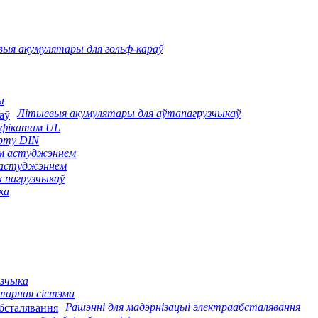
ыя акумулятары для гольф-караў
ы
Літыевыя акумулятары для аўтапагрузчыкаў
тыфікатам UL
арту DIN
ым астуджэннем
м астуджэннем
х пагрузчыкаў
ка
узчыка
тарная сістэма
Рашэнні для мадэрнізацыі электраабсталявання