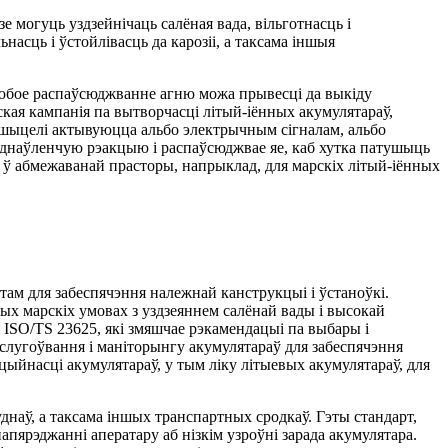
могуць уздзейнічаць салёная вада, вільготнасць і
сць і ўстойлівасць да карозіі, а таксама іншыя
 любое распаўсюджванне агню можа прывесці да выкіду
кая кампанія па вытворчасці літый-іённых акумулятараў,
ушыцелі актывуюцца альбо электрычным сігналам, альбо
а-аднаўленчую рэакцыю і распаўсюджвае яе, каб хутка патушыць
 ў абмежаванай прасторы, напрыклад, для марскіх літый-іённых
ам для забеспячэння належнай канструкцыі і ўстаноўкі.
ых марскіх умовах з уздзеяннем салёнай вады і высокай
 ISO/TS 23625, які змяшчае рэкамендацыі па выбары і
бслугоўвання і маніторынгу акумулятараў для забеспячэння
цыйнасці акумулятараў, у тым ліку літыевых акумулятараў, для
наў, а таксама іншых транспартных сродкаў. Гэты стандарт,
апярэджанні аператару аб нізкім узроўні зарада акумулятара.