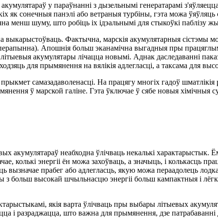
умулятараў у параўнанні з дызельнымі генератарамі з'яўляецца 
х як сонечныя панэлі або ветраныя турбіны, гэта можа ўяўляць
на менш шуму, што робіць іх ідэальнымі для стыкоўкі паблізу ж
а выкарыстоўваць. Фактычна, марскія акумулятарныя сістэмы мо
сперапынна). Апошнія больш эканамічна выгадныя пры працяглым 
а літыевыя акумулятары лічацца новымі. Аднак даследаванні па
одзяць для прымянення на вялікія адлегласці, а таксама для высо
іх прыкмет самазадаволенасці. На працягу многіх гадоў шматлікі
нення ў марской галіне. Гэта ўключае ў сябе новыя хімічныя су
ых акумулятараў неабходна ўлічваць некалькі характарыстык. Ё
чае, колькі энергіі ён можа захоўваць, а значыць, і колькасць п
ць вызначае прабег або адлегласць, якую можа пераадолець лодка
 з больш высокай шчыльнасцю энергіі больш кампактныя і лёгкія,
тарыстыкамі, якія варта ўлічваць пры выбары літыевых акумулята
ца і разраджацца, што важна для прымянення, дзе патрабаванні 