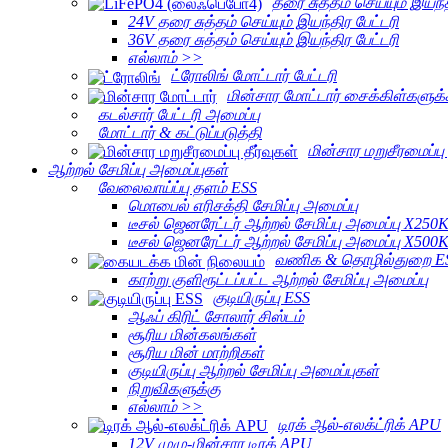
தரை சுத்தம் செய்யும் இயந்த
24V தரை சுத்தம் செய்யும் இயந்திர பேட்டரி
36V தரை சுத்தம் செய்யும் இயந்திர பேட்டரி
எல்லாம் >>
ட்ரோலிங் மோட்டார் பேட்டரி
மின்சார மோட்டார் சைக்கிள்களுக
கடல்சார் பேட்டரி அமைப்பு
மோட்டார் & கட்டுப்படுத்தி
மின்சார மறுசீரமைப்பு 
ஆற்றல் சேமிப்பு அமைப்புகள்
வேலைவாய்ப்பு தளம் ESS
மொபைல் எரிசக்தி சேமிப்பு அமைப்பு
டீசல் ஜெனரேட்டர் ஆற்றல் சேமிப்பு அமைப்பு X250
டீசல் ஜெனரேட்டர் ஆற்றல் சேமிப்பு அமைப்பு X500
வணிக & தொழில்துறை E
காற்று குளிரூட்டப்பட்ட ஆற்றல் சேமிப்பு அமைப்பு
குடியிருப்பு ESS
ஆஃப் கிரிட் சோலார் சிஸ்டம்
சூரிய மின்கலங்கள்
சூரிய மின் மாற்றிகள்
குடியிருப்பு ஆற்றல் சேமிப்பு அமைப்புகள்
நிறுவிகளுக்கு
எல்லாம் >>
டிரக் ஆல்-எலக்ட்ரிக் APU
12V முழு-மின்சார டிரக் APU