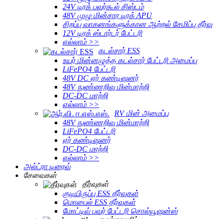
24V டிரக் பவர்கூல் சிஸ்டம்
48V முழு மின்சார டிரக் APU
சிறப்பு வாகனங்களுக்கான ஆற்றல் சேமிப்பு தீர்வு
12V டிரக் ஸ்டார்டர் பேட்டரி
எல்லாம் >>
கடல்சார் ESS
உயர் மின்னழுத்த கடல்சார் பேட்டரி அமைப்பு
LiFePO4 பேட்டரி
48V DC ஏர் கண்டிஷனர்
48V நுண்ணறிவு மின்மாற்றி
DC-DC மாற்றி
எல்லாம் >>
RV மின் அமைப்பு
48V நுண்ணறிவு மின்மாற்றி
LiFePO4 பேட்டரி
ஏர் கண்டிஷனர்
DC-DC மாற்றி
எல்லாம் >>
அல்ட்ரா டிரைவ்
சேவைகள்
தீர்வுகள்
குடியிருப்பு ESS தீர்வுகள்
மொபைல் ESS தீர்வுகள்
மோட்டிவ் பவர் பேட்டரி சொல்யூஷன்ஸ்