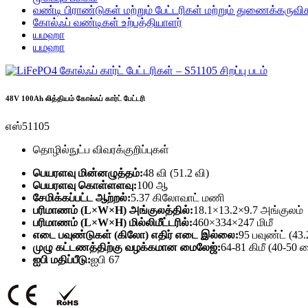
வண்டி பிராண்டுகள் மற்றும் பேட்டரிகள் மற்றும் துணைக்கருவி
கோல்ஃப் வண்டிகள் உற்பத்தியாளர்
யமஹா
யமஹா
48V 100Ah லித்தியம் கோல்ஃப் கார்ட் பேட்டரி
எஸ்51105
தொழில்நுட்ப விவரக்குறிப்புகள்
பெயரளவு மின்னழுத்தம்:
48 வி (51.2 வி)
பெயரளவு கொள்ளளவு:
100 ஆ
சேமிக்கப்பட்ட ஆற்றல்:
5.37 கிலோவாட் மணி
பரிமாணம் (L×W×H) அங்குலத்தில்:
18.1×13.2×9.7 அங்குலம்
பரிமாணம் (L×W×H) மில்லிமீட்டரில்:
460×334×247 மிமீ
எடை பவுண்டுகள் (கிலோ) எதிர் எடை இல்லை:
95 பவுண்ட் (43
முழு கட்டணத்திற்கு வழக்கமான மைலேஜ்:
64-81 கிமீ (40-50 
ஐபி மதிப்பீடு:
ஐபி 67