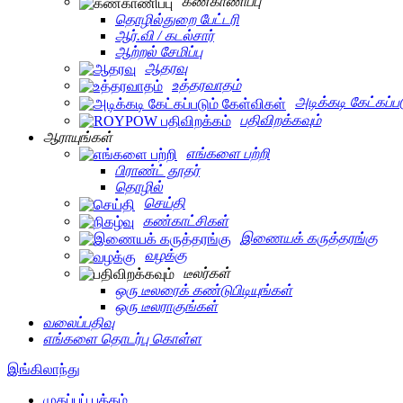
கண்காணிப்பு
தொழில்துறை பேட்டரி
ஆர்.வி / கடல்சார்
ஆற்றல் சேமிப்பு
ஆதரவு
உத்தரவாதம்
அடிக்கடி கேட்கப்ப
பதிவிறக்கவும்
ஆராயுங்கள்
எங்களை பற்றி
பிராண்ட் தூதர்
தொழில்
செய்தி
கண்காட்சிகள்
இணையக் கருத்தரங்கு
வழக்கு
டீலர்கள்
ஒரு டீலரைக் கண்டுபிடியுங்கள்
ஒரு டீலராகுங்கள்
வலைப்பதிவு
எங்களை தொடர்பு கொள்ள
இங்கிலாந்து
முகப்புப் பக்கம்