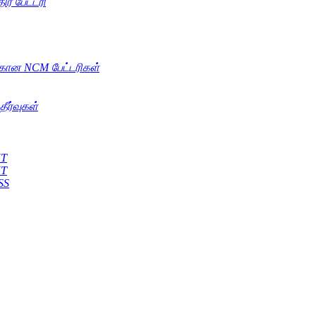
ிர பேட்டரி
்கான NCM பேட்டரிகள்
தீர்வுகள்
KT
KT
SS