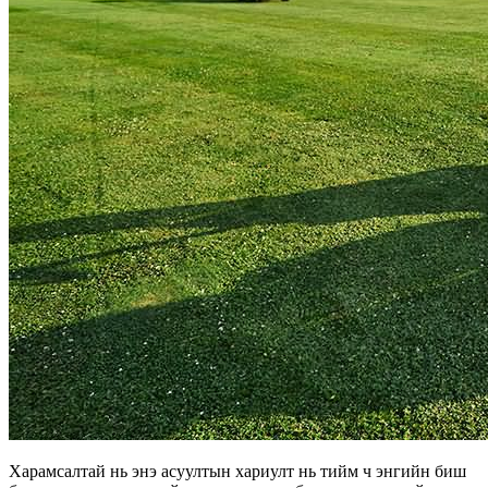
Харамсалтай нь энэ асуултын хариулт нь тийм ч энгийн биш