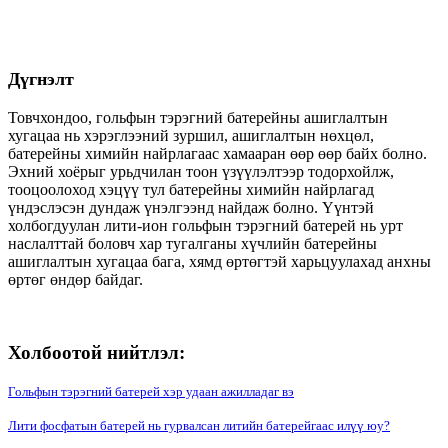
Дүгнэлт
Товчхондоо, гольфын тэрэгний батерейны ашиглалтын
хугацаа нь хэрэглээний зуршил, ашиглалтын нөхцөл,
батерейны химийн найрлагаас хамааран өөр өөр байх болно.
Эхний хоёрыг урьдчилан тоон үзүүлэлтээр тодорхойлж,
тооцоолоход хэцүү тул батерейны химийн найрлагад
үндэслэсэн дундаж үнэлгээнд найдаж болно. Үүнтэй
холбогдуулан лити-ион гольфын тэрэгний батерей нь урт
наслалттай боловч хар тугалганы хүчлийн батерейны
ашиглалтын хугацаа бага, хямд өртөгтэй харьцуулахад анхны
өртөг өндөр байдаг.
Холбоотой нийтлэл:
Гольфын тэрэгний батерей хэр удаан ажилладаг вэ
Лити фосфатын батерей нь гурвалсан литийн батерейгаас илүү юу?