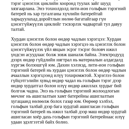
тэрэг цэнэглэх циклийн хооронд туулах зайг шууд
хязгаарлана. Энэ тохиолдолд лити-ион гольфын тэрэгний
батерей нь хар тугалганы хүчлийн батерейтай
харьцуулахад доройтлын нөлөө багатайгаар гүн
цэнэггүйжүүлэх циклийг тэсвэрлэх чадвартай тул давуу
талтай.
Хурдан цэнэглэх болон өндөр чадлын хэрэгцээ: Хурдан
цэнэглэх болон өндөр чадлын хэрэгцээ нь цэнэглэх болон
цэнэггүйжүүлэх үйл явцын эсрэг тэсрэг боловч ижил
үндсэн асуудлаас болж зовж шаналж байна. Электродууд
дээрх өндөр гүйдлийн нягтрал нь материалын алдагдалд
хүргэж болзошгүй юм. Дахин хэлэхэд, лити-ион гольфын
тэрэгний батерей нь хурдан цэнэглэх болон өндөр чадлын
ачааллын хэрэгцээнд илүү тохиромжтой. Хэрэглээ болон
гүйцэтгэлийн хувьд өндөр чадал нь гольфын тэрэг дээр
өндөр хурдатгал болон илүү өндөр ажиллах хурдыг бий
болгож чадна. Энэ нь гольфын тэрэгний жолоодлогын
мөчлөг нь ашиглалтын хамт батерейны ашиглалтын
хугацаанд нөлөөлж болох газар юм. Өөрөөр хэлбэл,
гольфын талбай дээр бага хурдтай ашигласан гольфын
тэрэгний батерей нь ижил талбай дээр маш өндөр хурдтай
ашигласан хоёр дахь гольфын тэрэгний батерейнаас илүү
удаан эдэлгээтэй байх болно.