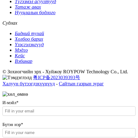
Түгээмэл асуултууд
Татаж авах
Нууцлалын бодлого
Судлах
Бидний тухай
Холбоо барих
Үзэсгэлэнгүүд
Мэдээ
Кейс
Вэбинар
© Зохиогчийн эрх - Хуйжоу ROYPOW Technology Co., Ltd.
粤ICP备2023039393号
Халуун бүтээгдэхүүнүүд
-
Сайтын газрын зураг
И-мэйл*
Бүтэн нэр*