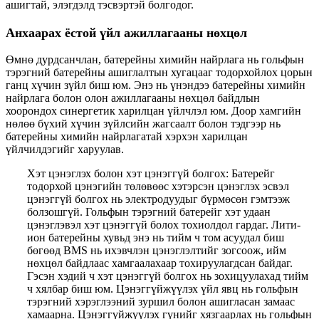
ашигтай, элэгдэлд тэсвэртэй болгодог.
Анхаарах ёстой үйл ажиллагааны нөхцөл
Өмнө дурдсанчлан, батерейны химийн найрлага нь гольфын
тэрэгний батерейны ашиглалтын хугацааг тодорхойлох цорын
ганц хүчин зүйл биш юм. Энэ нь үнэндээ батерейны химийн
найрлага болон олон ажиллагааны нөхцөл байдлын
хоорондох синергетик харилцан үйлчлэл юм. Доор хамгийн
нөлөө бүхий хүчин зүйлсийн жагсаалт болон тэдгээр нь
батерейны химийн найрлагатай хэрхэн харилцан
үйлчилдэгийг харуулав.
Хэт цэнэглэх болон хэт цэнэггүй болгох: Батерейг
тодорхой цэнэгийн төлөвөөс хэтэрсэн цэнэглэх эсвэл
цэнэггүй болгох нь электродуудыг бүрмөсөн гэмтээж
болзошгүй. Гольфын тэрэгний батерейг хэт удаан
цэнэглэвэл хэт цэнэггүй болох тохиолдол гардаг. Лити-
ион батерейны хувьд энэ нь тийм ч том асуудал биш
бөгөөд BMS нь ихэвчлэн цэнэглэлтийг зогсоож, ийм
нөхцөл байдлаас хамгаалахаар тохируулагдсан байдаг.
Гэсэн хэдий ч хэт цэнэггүй болгох нь зохицуулахад тийм
ч хялбар биш юм. Цэнэггүйжүүлэх үйл явц нь гольфын
тэрэгний хэрэглээний зуршил болон ашигласан замаас
хамаарна. Цэнэггүйжүүлэх гүнийг хязгаарлах нь гольфын