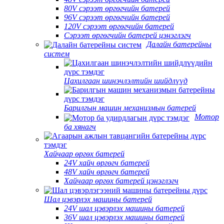
80V сэрээт өргөгчийн батерей
96V сэрээт өргөгчийн батерей
120V сэрээт өргөгчийн батерей
Сэрээт өргөгчийн батерей цэнэглэгч
Далайн батерейны
систем
Цахилгаан шинэчлэлтийн шийдлүүд
Барилгын машин механизмын батерей
Мотор
ба хянагч
Хайчаар өргөх батерей
24V хайч өргөгч батерей
48V хайч өргөгч батерей
Хайчаар өргөх батерей цэнэглэгч
Шал цэвэрлэх машины батерей
24V шал цэвэрлэх машины батерей
36V шал цэвэрлэх машины батерей