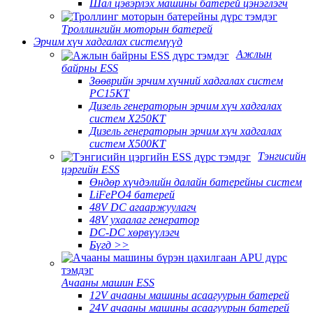
Шал цэвэрлэх машины батерей цэнэглэгч
Троллингийн моторын батерей
Эрчим хүч хадгалах системүүд
Ажлын
байрны ESS
Зөөврийн эрчим хүчний хадгалах систем
PC15KT
Дизель генераторын эрчим хүч хадгалах
систем X250KT
Дизель генераторын эрчим хүч хадгалах
систем X500KT
Тэнгисийн
цэргийн ESS
Өндөр хүчдэлийн далайн батерейны систем
LiFePO4 батерей
48V DC агааржуулагч
48V ухаалаг генератор
DC-DC хөрвүүлэгч
Бүгд >>
Ачааны машин ESS
12V ачааны машины асаагуурын батерей
24V ачааны машины асаагуурын батерей