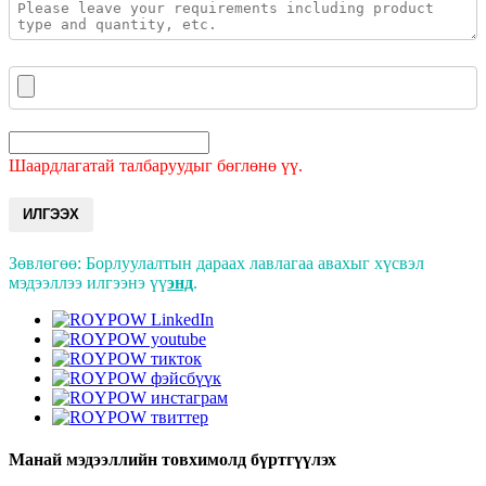
Шаардлагатай талбаруудыг бөглөнө үү.
ИЛГЭЭХ
Зөвлөгөө: Борлуулалтын дараах лавлагаа авахыг хүсвэл
мэдээллээ илгээнэ үү
энд
.
Манай мэдээллийн товхимолд бүртгүүлэх