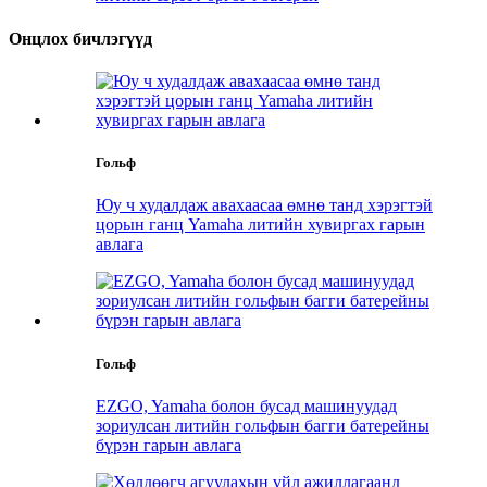
Онцлох бичлэгүүд
Гольф
Юу ч худалдаж авахаасаа өмнө танд хэрэгтэй
цорын ганц Yamaha литийн хувиргах гарын
авлага
Гольф
EZGO, Yamaha болон бусад машинуудад
зориулсан литийн гольфын багги батерейны
бүрэн гарын авлага