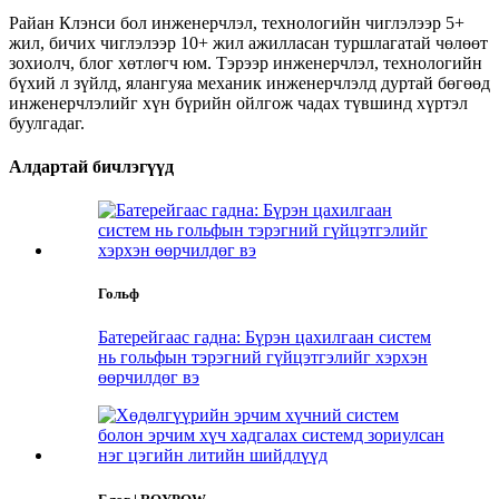
Райан Клэнси бол инженерчлэл, технологийн чиглэлээр 5+
жил, бичих чиглэлээр 10+ жил ажилласан туршлагатай чөлөөт
зохиолч, блог хөтлөгч юм. Тэрээр инженерчлэл, технологийн
бүхий л зүйлд, ялангуяа механик инженерчлэлд дуртай бөгөөд
инженерчлэлийг хүн бүрийн ойлгож чадах түвшинд хүртэл
буулгадаг.
Алдартай бичлэгүүд
Гольф
Батерейгаас гадна: Бүрэн цахилгаан систем
нь гольфын тэрэгний гүйцэтгэлийг хэрхэн
өөрчилдөг вэ