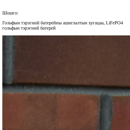
Шошго:
Гольфын тэрэгний батерейны ашиглалтын хугацаа, LiFePO4
гольфын тэрэгний батерей