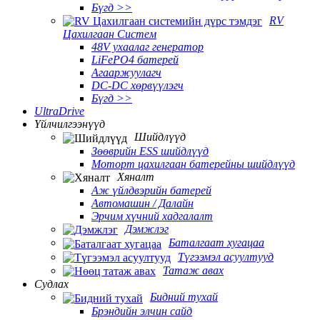
Бүгд >>
RV
Цахилгаан Систем
48V ухаалаг генератор
LiFePO4 батерей
Агааржуулагч
DC-DC хөрвүүлэгч
Бүгд >>
UltraDrive
Үйлчилгээнүүд
Шийдлүүд
Зөөврийн ESS шийдлүүд
Моторт цахилгаан батерейны шийдлүүд
Хяналт
Аж үйлдвэрийн батерей
Автомашин / Далайн
Эрчим хүчний хадгалалт
Дэмжлэг
Баталгаат хугацаа
Түгээмэл асуултууд
Татаж авах
Судлах
Бидний тухай
Брэндийн элчин сайд