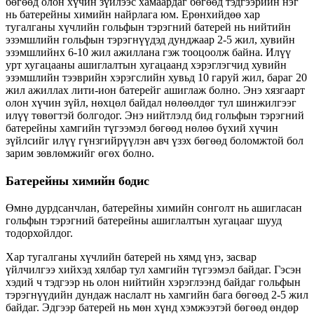
бөгөөд олон хүчин зүйлээс хамаардаг бөгөөд тэдгээрийн нэг
нь батерейны химийн найрлага юм. Ерөнхийдөө хар
тугалганы хүчлийн гольфын тэрэгний батерей нь нийтийн
эзэмшлийн гольфын тэрэгнүүдэд дунджаар 2-5 жил, хувийн
эзэмшлийнх 6-10 жил ажиллана гэж тооцоолж байна. Илүү
урт хугацааны ашиглалтын хугацаанд хэрэглэгчид хувийн
эзэмшлийн тээврийн хэрэгслийн хувьд 10 гаруй жил, бараг 20
жил ажиллах лити-ион батерейг ашиглаж болно. Энэ хязгаарт
олон хүчин зүйл, нөхцөл байдал нөлөөлдөг тул шинжилгээг
илүү төвөгтэй болгодог. Энэ нийтлэлд бид гольфын тэрэгний
батерейны хамгийн түгээмэл бөгөөд нөлөө бүхий хүчин
зүйлсийг илүү гүнзгийрүүлэн авч үзэх бөгөөд боломжтой бол
зарим зөвлөмжийг өгөх болно.
Батерейны химийн бодис
Өмнө дурдсанчлан, батерейны химийн сонголт нь ашигласан
гольфын тэрэгний батерейны ашиглалтын хугацааг шууд
тодорхойлдог.
Хар тугалганы хүчлийн батерей нь хямд үнэ, засвар
үйлчилгээ хийхэд хялбар тул хамгийн түгээмэл байдаг. Гэсэн
хэдий ч тэдгээр нь олон нийтийн хэрэглээнд байдаг гольфын
тэрэгнүүдийн дундаж наслалт нь хамгийн бага бөгөөд 2-5 жил
байдаг. Эдгээр батерей нь мөн хүнд хэмжээтэй бөгөөд өндөр