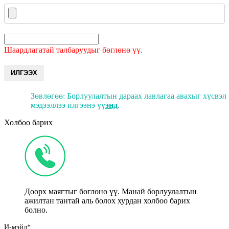
Шаардлагатай талбаруудыг бөглөнө үү.
ИЛГЭЭХ
Зөвлөгөө: Борлуулалтын дараах лавлагаа авахыг хүсвэл
мэдээллээ илгээнэ үү
энд
.
Холбоо барих
Доорх маягтыг бөглөнө үү. Манай борлуулалтын
ажилтан тантай аль болох хурдан холбоо барих
болно.
И-мэйл*