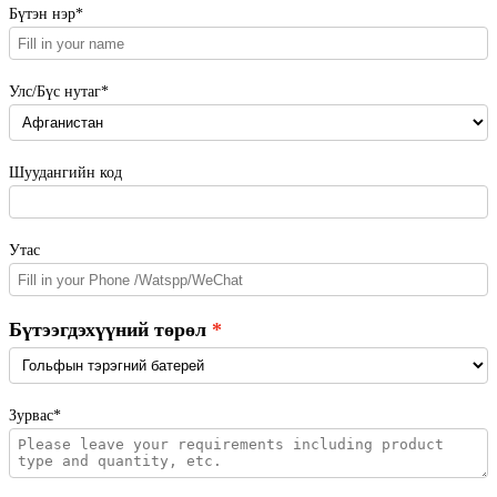
Бүтэн нэр*
Улс/Бүс нутаг*
Шуудангийн код
Утас
Бүтээгдэхүүний төрөл
Зурвас*