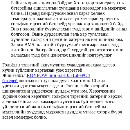
Байгаль орчны нөхцөл байдал: Хэт өндөр температур нь
батерейны ашиглалтын хугацаанд нөлөөлдөг нь мэдэгдэж
байна. Наранд байрлуулсан эсвэл бараг хөлдөх
температурт ажилласан эсэхээс үл хамааран үр дүн нь
гольфын тэрэгний батерейд үргэлж хор хөнөөлтэй байдаг.
Энэ нөлөөллийг бууруулахын тулд зарим шийдлийг санал
болгосон. Өмнө дурдсанчлан гель хар тугалганы
хүчилтэй гольфын тэрэгний батерей нь нэг шийдэл юм.
Зарим BMS нь литийн бүрхүүлийг хязгаарлахын тулд
литийн ион батерейг өндөр C хурдтай цэнэглэхээс өмнө
халаахын тулд бага цэнэглэх циклийг нэвтрүүлдэг.
Гольфын тэрэгний аккумулятор худалдаж авахдаа эдгээр
хүчин зүйлсийг харгалзан үзэх хэрэгтэй.
Жишээлбэл,
ROYPOW-ийн S38105 LiFePO4
батерей
ашиглалтын хугацаа дуусахаас өмнө 10 жил
үргэлжилдэг гэж мэдээлэгдсэн. Энэ нь лабораторийн
шинжилгээнд үндэслэсэн дундаж утга юм. Хэрэглээний
зуршил болон хэрэглэгч гольфын тэрэгний батерейг хэрхэн
арчилж байгаагаас хамааран хүлээгдэж буй мөчлөг эсвэл
үйлчилгээний жил нь гольфын тэрэгний батерейны
мэдээллийн хуудсанд мэдээлсэн дундаж утгаас хэтэрч буурч
эсвэл нэмэгдэж болно.