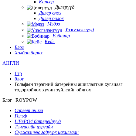
Карьер
Дилерүүд
Дилер олох
Дилер болох
Мэдээ
Үзэсгэлэнгүүд
Вэбинар
Кейс
Блог
Холбоо барих
АНГЛИ
Гэр
блог
Гольфын тэрэгний батерейны ашиглалтын хугацааг
тодорхойлох хүчин зүйлсийг ойлгох
Блог | ROYPOW
Сэрээт ачигч
Гольф
LiFePO4 батерейнууд
Тэнгисийн цэргийн
Сүлжээнээс гадуурх цахилгаан