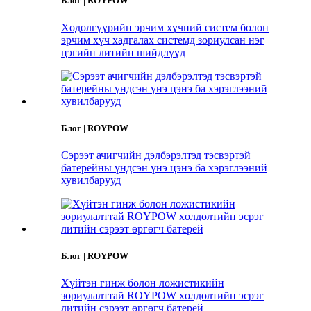
Блог | ROYPOW
Хөдөлгүүрийн эрчим хүчний систем болон
эрчим хүч хадгалах системд зориулсан нэг
цэгийн литийн шийдлүүд
Блог | ROYPOW
Сэрээт ачигчийн дэлбэрэлтэд тэсвэртэй
батерейны үндсэн үнэ цэнэ ба хэрэглээний
хувилбарууд
Блог | ROYPOW
Хүйтэн гинж болон ложистикийн
зориулалттай ROYPOW хөлдөлтийн эсрэг
литийн сэрээт өргөгч батерей