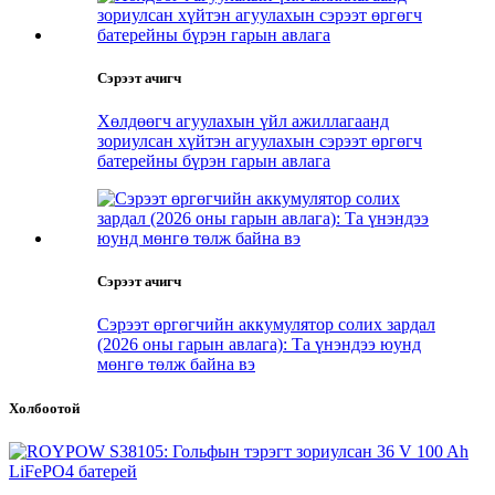
Сэрээт ачигч
Хөлдөөгч агуулахын үйл ажиллагаанд
зориулсан хүйтэн агуулахын сэрээт өргөгч
батерейны бүрэн гарын авлага
Сэрээт ачигч
Сэрээт өргөгчийн аккумулятор солих зардал
(2026 оны гарын авлага): Та үнэндээ юунд
мөнгө төлж байна вэ
Холбоотой