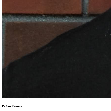
Райан Клэнси