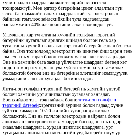
хүчин чадал шаарддаг жижиг тээврийн хэрэгсэлд
тохиромжгүй. Мөн эдгээр батерейны цэнэг алдалтын гүн
эсвэл багтаамжийг хянах шаардлагатай тул электродын
байнгын гэмтлээс зайлсхийхийн тулд хадгалагдсан
багтаамжийн 40%-иас доош ашиглахыг зөвлөдөггүй.
Уламжлалт хар тугалганы хүчлийн гольфын тэрэгний
батерейны дутагдлыг арилгах шийдэл болгон гель хар
тугалганы хүчлийн гольфын тэрэгний батерейг санал болгож
байна. Энэ тохиолдолд электролит нь шингэн биш харин гель
юм. Энэ нь ялгарал болон гоожих магадлалыг хязгаарладаг.
Энэ нь хамгийн бага засвар үйлчилгээ шаарддаг бөгөөд хэт
өндөр температурт, ялангуяа хүйтэн температурт ажиллах
боломжтой бөгөөд энэ нь батерейны элэгдлийг нэмэгдүүлж,
улмаар ашиглалтын хугацааг богиносгодог.
Лити-ион гольфын тэрэгний батерей нь хамгийн үнэтэй
боловч хамгийн урт ашиглалтын хугацааг хангадаг.
Ерөнхийдөө та ... гэж найдаж болно
лити-ион гольфын
тэрэгний батерей
хэрэглээний зуршил болон гадаад хүчин
зүйлээс хамааран 10-20 жилийн хугацаанд ажиллах
боломжтой. Энэ нь голчлон электродын найрлага болон
ашигласан электролитоос хамаардаг бөгөөд энэ нь өндөр
ачааллын шаардлага, хурдан цэнэглэх шаардлага, урт
хугацааны ашиглалтын мөчлөгийн үед батерейг илүү үр