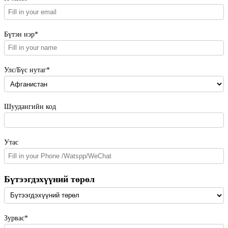
Бүтэн нэр*
Улс/Бүс нутаг*
Шуудангийн код
Утас
Бүтээгдэхүүний төрөл
Зурвас*