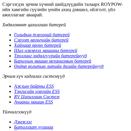
Сэргээгдэх эрчим хүчний шийдлүүдийн талаарх ROYPOW-
ийн хамгийн сүүлийн үеийн ахиц дэвшил, ойлголт, үйл
ажиллагааг аваарай.
Хөдөлгөөнт цахилгаан батерей
Гольфын тэрэгний батерей
Сэрээт өргөгчийн батерей
Хайчаар өргөх батерей
Шал цэвэрлэх машины батерей
Троллинг хөдөлгүүрийн батерейнууд
Барилгын машин механизмын батерей
Өндөр вольтын литийн далайн батерейнууд
Эрчим хүч хадгалах системүүд
Ажлын байрны ESS
Тэнгисийн цэргийн ESS
RV Цахилгаан Систем
Ачааны машин ESS
Үйлчилгээнүүд
Дэмжлэг
Баталгаат хугацаа