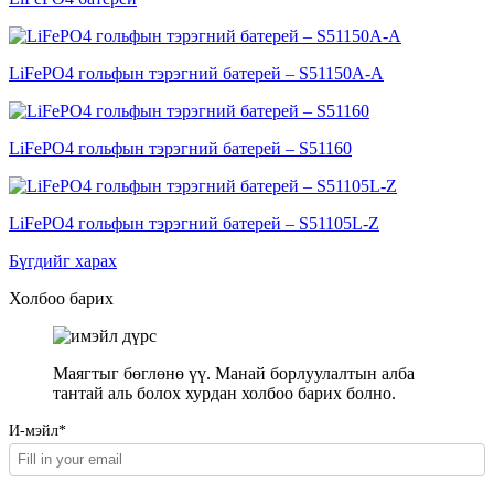
LiFePO4 гольфын тэрэгний батерей – S51150A-A
LiFePO4 гольфын тэрэгний батерей – S51160
LiFePO4 гольфын тэрэгний батерей – S51105L-Z
Бүгдийг харах
Холбоо барих
Маягтыг бөглөнө үү. Манай борлуулалтын алба
тантай аль болох хурдан холбоо барих болно.
И-мэйл*