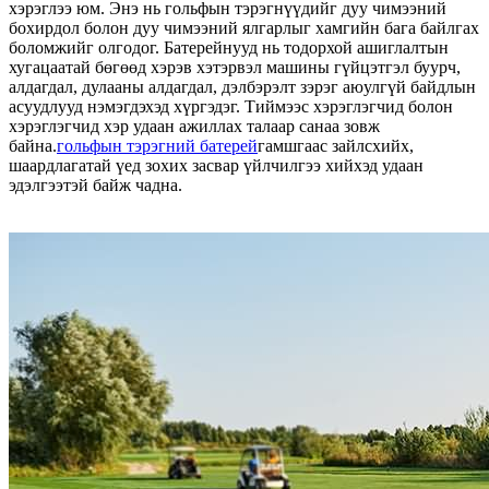
хэрэглээ юм. Энэ нь гольфын тэрэгнүүдийг дуу чимээний
бохирдол болон дуу чимээний ялгарлыг хамгийн бага байлгах
боломжийг олгодог. Батерейнууд нь тодорхой ашиглалтын
хугацаатай бөгөөд хэрэв хэтэрвэл машины гүйцэтгэл буурч,
алдагдал, дулааны алдагдал, дэлбэрэлт зэрэг аюулгүй байдлын
асуудлууд нэмэгдэхэд хүргэдэг. Тиймээс хэрэглэгчид болон
хэрэглэгчид хэр удаан ажиллах талаар санаа зовж
байна.
гольфын тэрэгний батерей
гамшгаас зайлсхийх,
шаардлагатай үед зохих засвар үйлчилгээ хийхэд удаан
эдэлгээтэй байж чадна.