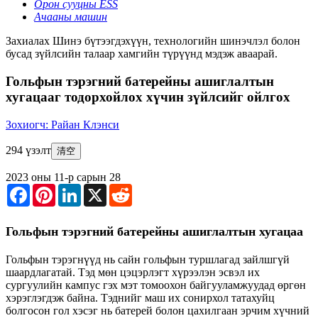
Орон сууцны ESS
Ачааны машин
Захиалах
Шинэ бүтээгдэхүүн, технологийн шинэчлэл болон
бусад зүйлсийн талаар хамгийн түрүүнд мэдэж аваарай.
Гольфын тэрэгний батерейны ашиглалтын
хугацааг тодорхойлох хүчин зүйлсийг ойлгох
Зохиогч: Райан Клэнси
294 үзэлт
清空
2023 оны 11-р сарын 28
Facebook
Pinterest
LinkedIn
X
Reddit
Гольфын тэрэгний батерейны ашиглалтын хугацаа
Гольфын тэрэгнүүд нь сайн гольфын туршлагад зайлшгүй
шаардлагатай. Тэд мөн цэцэрлэгт хүрээлэн эсвэл их
сургуулийн кампус гэх мэт томоохон байгууламжуудад өргөн
хэрэглэгдэж байна. Тэднийг маш их сонирхол татахуйц
болгосон гол хэсэг нь батерей болон цахилгаан эрчим хүчний