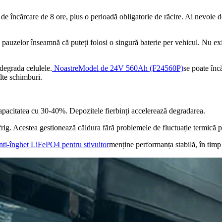
de încărcare de 8 ore, plus o perioadă obligatorie de răcire. Ai nevoie de
 pauzelor înseamnă că puteți folosi o singură baterie per vehicul. Nu ex
degrada celulele.
Noastre
Model de 24V 560Ah (F24560P)
se poate înc
ulte schimburi.
pacitatea cu 30-40%. Depozitele fierbinți accelerează degradarea.
ig. Acestea gestionează căldura fără problemele de fluctuație termică pe 
nti-îngheț LiFePO4 pentru stivuitor
menține performanța stabilă, în timp 