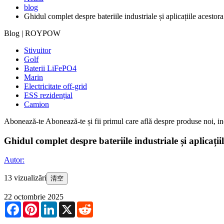
blog
Ghidul complet despre bateriile industriale și aplicațiile acestora
Blog | ROYPOW
Stivuitor
Golf
Baterii LiFePO4
Marin
Electricitate off-grid
ESS rezidențial
Camion
Abonează-te
Abonează-te și fii primul care află despre produse noi, ino
Ghidul complet despre bateriile industriale și aplicații
Autor:
13 vizualizări
清空
22 octombrie 2025
Facebook
Pinterest
LinkedIn
X
Reddit