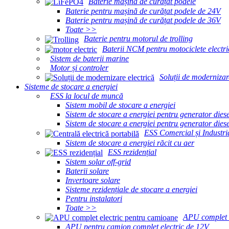
Baterie mașină de curățat podele
Baterie pentru mașină de curățat podele de 24V
Baterie pentru mașină de curățat podele de 36V
Toate >>
Baterie pentru motorul de trolling
Baterii NCM pentru motociclete electri
Sistem de baterii marine
Motor și controler
Soluții de modernizar
Sisteme de stocare a energiei
ESS la locul de muncă
Sistem mobil de stocare a energiei
Sistem de stocare a energiei pentru generator die
Sistem de stocare a energiei pentru generator die
ESS Comercial și Industri
Sistem de stocare a energiei răcit cu aer
ESS rezidențial
Sistem solar off-grid
Baterii solare
Invertoare solare
Sisteme rezidențiale de stocare a energiei
Pentru instalatori
Toate >>
APU complet e
APU pentru camion complet electric de 12V