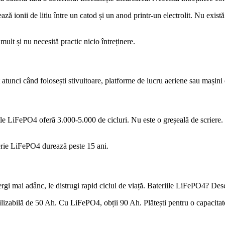
asează ionii de litiu între un catod și un anod printr-un electrolit. Nu exi
ult și nu necesită practic nicio întreținere.
tunci când folosești stivuitoare, platforme de lucru aeriene sau mașini 
ile LiFePO4 oferă 3.000-5.000 de cicluri. Nu este o greșeală de scriere. Î
terie LiFePO4 durează peste 15 ani.
gi mai adânc, le distrugi rapid ciclul de viață. Bateriile LiFePO4? Descă
lizabilă de 50 Ah. Cu LiFePO4, obții 90 Ah. Plătești pentru o capacitat