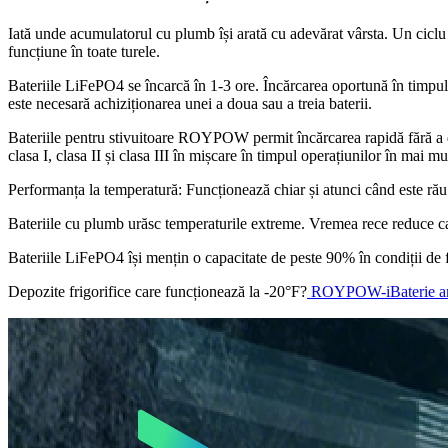
Iată unde acumulatorul cu plumb își arată cu adevărat vârsta. Un ciclu 
funcțiune în toate turele.
Bateriile LiFePO4 se încarcă în 1-3 ore. Încărcarea oportună în timpul
este necesară achiziționarea unei a doua sau a treia baterii.
Bateriile pentru stivuitoare ROYPOW permit încărcarea rapidă fără a 
clasa I, clasa II și clasa III în mișcare în timpul operațiunilor în mai m
Performanța la temperatură: Funcționează chiar și atunci când este rău
Bateriile cu plumb urăsc temperaturile extreme. Vremea rece reduce ca
Bateriile LiFePO4 își mențin o capacitate de peste 90% în condiții de fr
Depozite frigorifice care funcționează la -20°F?
ROYPOW-i
Baterie a