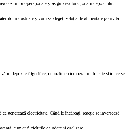
a costurilor operaționale și asigurarea funcționării depozitului,
eriilor industriale și cum să alegeți soluția de alimentare potrivită
ză în depozite frigorifice, depozite cu temperaturi ridicate și tot ce se
ce generează electricitate. Când le încărcați, reacția se inversează.
tantă, cum ar fi ciclurile de udare și egalizare.