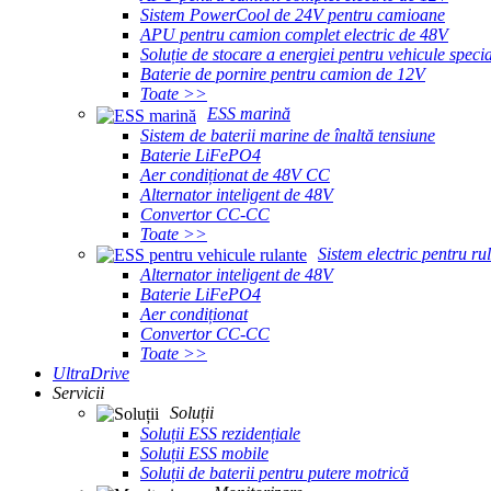
Sistem PowerCool de 24V pentru camioane
APU pentru camion complet electric de 48V
Soluție de stocare a energiei pentru vehicule speci
Baterie de pornire pentru camion de 12V
Toate >>
ESS marină
Sistem de baterii marine de înaltă tensiune
Baterie LiFePO4
Aer condiționat de 48V CC
Alternator inteligent de 48V
Convertor CC-CC
Toate >>
Sistem electric pentru ru
Alternator inteligent de 48V
Baterie LiFePO4
Aer condiționat
Convertor CC-CC
Toate >>
UltraDrive
Servicii
Soluții
Soluții ESS rezidențiale
Soluții ESS mobile
Soluții de baterii pentru putere motrică