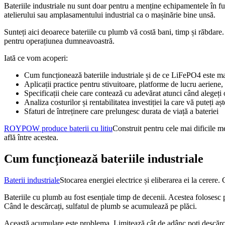
Bateriile industriale nu sunt doar pentru a menține echipamentele în fu
atelierului sau amplasamentului industrial ca o mașinărie bine unsă.
Sunteți aici deoarece bateriile cu plumb vă costă bani, timp și răbdare. 
pentru operațiunea dumneavoastră.
Iată ce vom acoperi:
Cum funcționează bateriile industriale și de ce LiFePO4 este m
Aplicații practice pentru stivuitoare, platforme de lucru aeriene
Specificații cheie care contează cu adevărat atunci când alegeți 
Analiza costurilor și rentabilitatea investiției la care vă puteți aș
Sfaturi de întreținere care prelungesc durata de viață a bateriei
ROYPOW produce baterii cu litiu
Construit pentru cele mai dificile me
află între acestea.
Cum funcționează bateriile industriale
Baterii industriale
Stocarea energiei electrice și eliberarea ei la cerere
Bateriile cu plumb au fost esențiale timp de decenii. Acestea folosesc p
Când le descărcați, sulfatul de plumb se acumulează pe plăci.
Această acumulare este problema. Limitează cât de adânc poți descărca ba