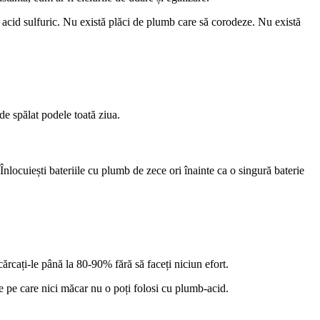
stă acid sulfuric. Nu există plăci de plumb care să corodeze. Nu există
de spălat podele toată ziua.
nlocuiești bateriile cu plumb de zece ori înainte ca o singură baterie
rcați-le până la 80-90% fără să faceți niciun efort.
e pe care nici măcar nu o poți folosi cu plumb-acid.