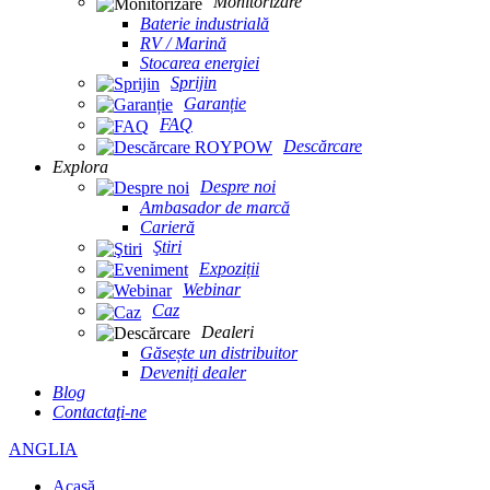
Monitorizare
Baterie industrială
RV / Marină
Stocarea energiei
Sprijin
Garanție
FAQ
Descărcare
Explora
Despre noi
Ambasador de marcă
Carieră
Ştiri
Expoziții
Webinar
Caz
Dealeri
Găsește un distribuitor
Deveniți dealer
Blog
Contactaţi-ne
ANGLIA
Acasă