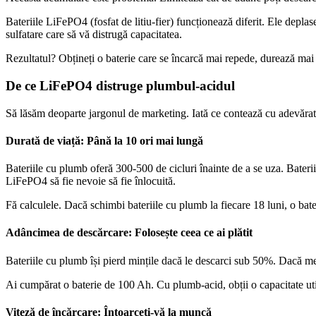
Bateriile LiFePO4 (fosfat de litiu-fier) ​​funcționează diferit. Ele depl
sulfatare care să vă distrugă capacitatea.
Rezultatul? Obțineți o baterie care se încarcă mai repede, durează mai m
De ce LiFePO4 distruge plumbul-acidul
Să lăsăm deoparte jargonul de marketing. Iată ce contează cu adevărat a
Durată de viață: Până la 10 ori mai lungă
Bateriile cu plumb oferă 300-500 de cicluri înainte de a se uza. Bateri
LiFePO4 să fie nevoie să fie înlocuită.
Fă calculele. Dacă schimbi bateriile cu plumb la fiecare 18 luni, o ba
Adâncimea de descărcare: Folosește ceea ce ai plătit
Bateriile cu plumb își pierd mințile dacă le descarci sub 50%. Dacă mer
Ai cumpărat o baterie de 100 Ah. Cu plumb-acid, obții o capacitate uti
Viteză de încărcare: Întoarceți-vă la muncă