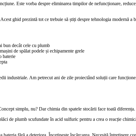
ncțiune. Este vorba despre eliminarea timpilor de nefuncționare, reducere
Acest ghid prezintă tot ce trebuie să știți despre tehnologia modernă a bat
ai bun decât cele cu plumb
, mașini de spălat podele și echipamente grele
o baterie
tepta
dii industriale. Am petrecut ani de zile proiectând soluții care funcționea
. Concept simplu, nu? Dar chimia din spatele stocării face toată diferența.
lăci de plumb scufundate în acid sulfuric pentru a crea o reacție chimică 
teria fără a deteriora. Încetinește încărcarea. Necesită întreținere cons