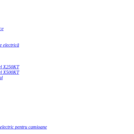
ce
e electrică
sel X250KT
sel X500KT
al
lectric pentru camioane