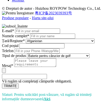
Webinar
© Drepturi de autor - Huizhou ROYPOW Technology Co., Ltd.
粤ICP备2023039393号
Produse populare
-
Harta site-ului
E-mail*
Numele complet*
Țară/Regiune*
Cod poștal
Telefon
Tipul de produs
Mesaj*
Vă rugăm să completați câmpurile obligatorii.
TRIMITE
Sfaturi: Pentru solicitări post-vânzare, vă rugăm să trimiteți
informațiile dumneavoastră
Aici
.