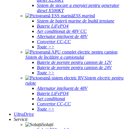
diesel X250KT
Sistem de stocare a energiei pentru generator
diesel X500KT
ESS marină
Sistem de baterii marine de înaltă tensiune
Baterie LiFePO4
Aer condiționat de 48V CC
Alternator inteligent de 48V
Convertor CC-CC
Toate >>
Sistem de încălzire a camionului
Baterie de pornire pentru camion de 12V
Baterie de pornire pentru camion de 24V
Toate >>
Sistem electric pentru
rulote
Alternator inteligent de 48V
Baterie LiFePO4
Aer condiționat
Convertor CC-CC
Toate >>
UltraDrive
Servicii
Soluții