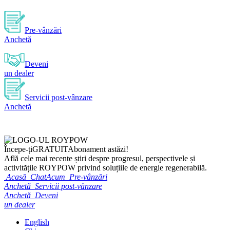
Pre-vânzări
Anchetă
Deveni
un dealer
Servicii post-vânzare
Anchetă
Începe-ți
GRATUIT
Abonament astăzi!
Află cele mai recente știri despre progresul, perspectivele și
activitățile ROYPOW privind soluțiile de energie regenerabilă.
Acasă
ChatAcum
Pre-vânzări
Anchetă
Servicii post-vânzare
Anchetă
Deveni
un dealer
English