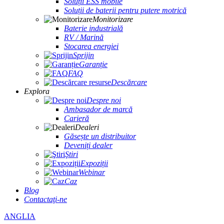
Soluții ESS mobile
Soluții de baterii pentru putere motrică
Monitorizare
Baterie industrială
RV / Marină
Stocarea energiei
Sprijin
Garanție
FAQ
Descărcare
Explora
Despre noi
Ambasador de marcă
Carieră
Dealeri
Găsește un distribuitor
Deveniți dealer
Ştiri
Expoziții
Webinar
Caz
Blog
Contactaţi-ne
ANGLIA