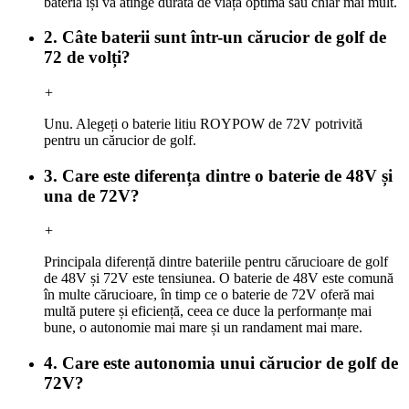
bateria își va atinge durata de viață optimă sau chiar mai mult.
2. Câte baterii sunt într-un cărucior de golf de
72 de volți?
+
Unu. Alegeți o baterie litiu ROYPOW de 72V potrivită
pentru un cărucior de golf.
3. Care este diferența dintre o baterie de 48V și
una de 72V?
+
Principala diferență dintre bateriile pentru cărucioare de golf
de 48V și 72V este tensiunea. O baterie de 48V este comună
în multe cărucioare, în timp ce o baterie de 72V oferă mai
multă putere și eficiență, ceea ce duce la performanțe mai
bune, o autonomie mai mare și un randament mai mare.
4. Care este autonomia unui cărucior de golf de
72V?