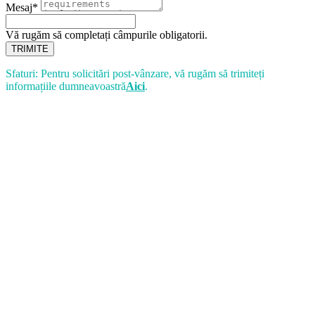
Mesaj*
Vă rugăm să completați câmpurile obligatorii.
TRIMITE
Sfaturi: Pentru solicitări post-vânzare, vă rugăm să trimiteți
informațiile dumneavoastră
Aici
.