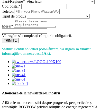
Țară/Regiune*
Cod poștal*
Telefon
Tipul de produs
Mesaj*
Vă rugăm să completați câmpurile obligatorii.
TRIMITE
Sfaturi: Pentru solicitări post-vânzare, vă rugăm să trimiteți
informațiile dumneavoastră
Aici
.
Abonează-te la newsletter-ul nostru
Află cele mai recente știri despre progresul, perspectivele și
activitățile ROYPOW privind soluțiile de energie regenerabilă.