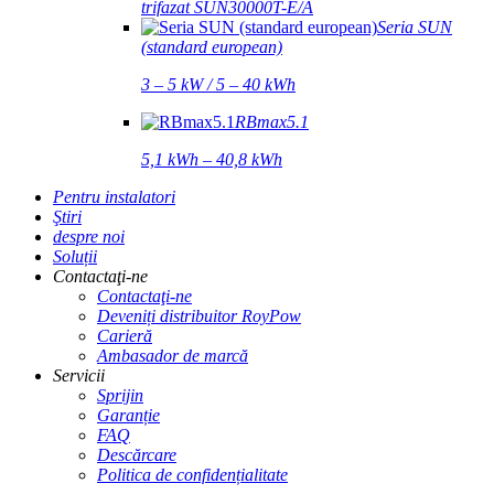
trifazat SUN30000T-E/A
Seria SUN
(standard european)
3 – 5 kW / 5 – 40 kWh
RBmax5.1
5,1 kWh – 40,8 kWh
Pentru instalatori
Ştiri
despre noi
Soluții
Contactaţi-ne
Contactaţi-ne
Deveniți distribuitor RoyPow
Carieră
Ambasador de marcă
Servicii
Sprijin
Garanție
FAQ
Descărcare
Politica de confidențialitate