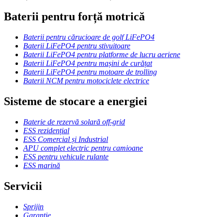
Baterii pentru forță motrică
Baterii pentru cărucioare de golf LiFePO4
Baterii LiFePO4 pentru stivuitoare
Baterii LiFePO4 pentru platforme de lucru aeriene
Baterii LiFePO4 pentru mașini de curățat
Baterii LiFePO4 pentru motoare de trolling
Baterii NCM pentru motociclete electrice
Sisteme de stocare a energiei
Baterie de rezervă solară off-grid
ESS rezidențial
ESS Comercial și Industrial
APU complet electric pentru camioane
ESS pentru vehicule rulante
ESS marină
Servicii
Sprijin
Garanție