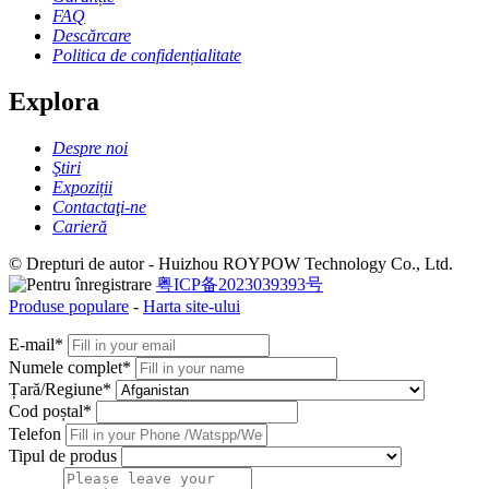
FAQ
Descărcare
Politica de confidențialitate
Explora
Despre noi
Ştiri
Expoziții
Contactaţi-ne
Carieră
© Drepturi de autor - Huizhou ROYPOW Technology Co., Ltd.
粤ICP备2023039393号
Produse populare
-
Harta site-ului
E-mail*
Numele complet*
Țară/Regiune*
Cod poștal*
Telefon
Tipul de produs