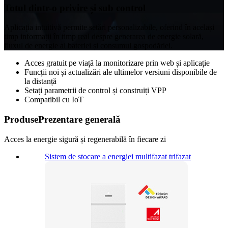
Totul dintr-o privire și sub control
Aplicația intuitivă permite setări personalizabile, oferind în același
timp informații în timp real despre generarea de energie solară,
fluxul de energie al bateriei și consumul gospodăriei.
Acces gratuit pe viață la monitorizare prin web și aplicație
Funcții noi și actualizări ale ultimelor versiuni disponibile de
la distanță
Setați parametrii de control și construiți VPP
Compatibil cu IoT
Produse
Prezentare generală
Acces la energie sigură și regenerabilă în fiecare zi
Sistem de stocare a energiei multifazat trifazat