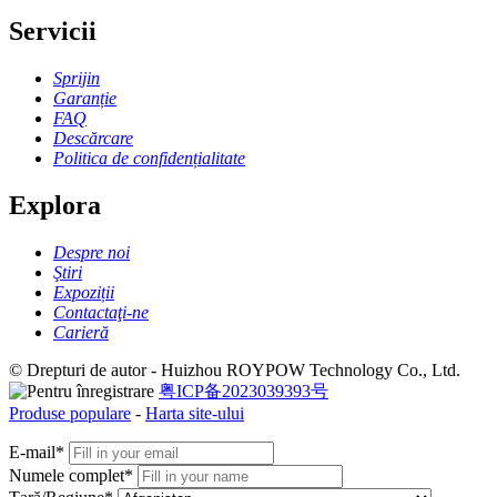
Servicii
Sprijin
Garanție
FAQ
Descărcare
Politica de confidențialitate
Explora
Despre noi
Ştiri
Expoziții
Contactaţi-ne
Carieră
© Drepturi de autor - Huizhou ROYPOW Technology Co., Ltd.
粤ICP备2023039393号
Produse populare
-
Harta site-ului
E-mail*
Numele complet*