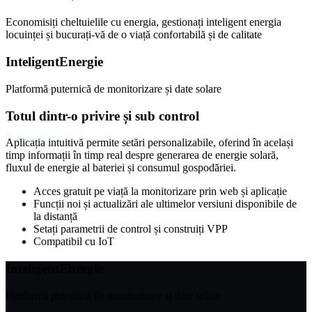
Economisiți cheltuielile cu energia, gestionați inteligent energia
locuinței și bucurați-vă de o viață confortabilă și de calitate
Inteligent
Energie
Platformă puternică de monitorizare și date solare
Totul dintr-o privire și sub control
Aplicația intuitivă permite setări personalizabile, oferind în același
timp informații în timp real despre generarea de energie solară,
fluxul de energie al bateriei și consumul gospodăriei.
Acces gratuit pe viață la monitorizare prin web și aplicație
Funcții noi și actualizări ale ultimelor versiuni disponibile de
la distanță
Setați parametrii de control și construiți VPP
Compatibil cu IoT
Inteligent
Energie
Platformă puternică de monitorizare și date solare