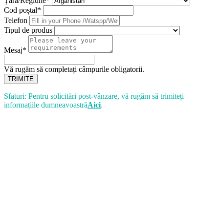
Țară/Regiune*
Cod poștal*
Telefon
Tipul de produs
Mesaj*
Vă rugăm să completați câmpurile obligatorii.
TRIMITE
Sfaturi: Pentru solicitări post-vânzare, vă rugăm să trimiteți
informațiile dumneavoastră
Aici
.