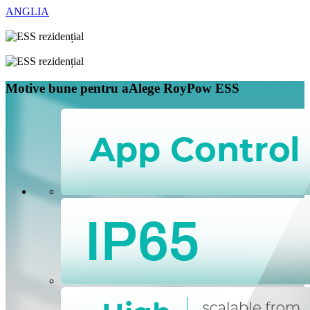
ANGLIA
Motive bune pentru a
Alege RoyPow ESS