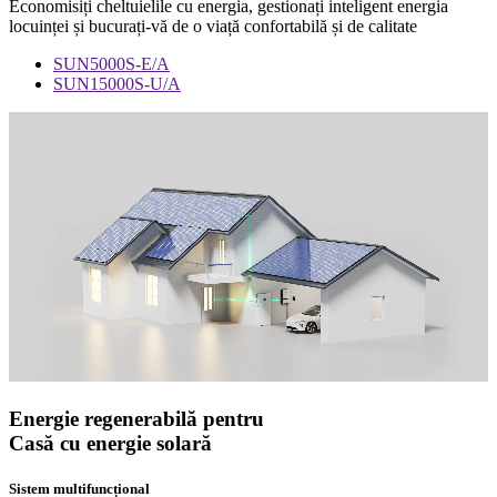
Economisiți cheltuielile cu energia, gestionați inteligent energia
locuinței și bucurați-vă de o viață confortabilă și de calitate
SUN5000S-E/A
SUN15000S-U/A
Energie regenerabilă pentru
Casă cu energie solară
Sistem multifuncțional