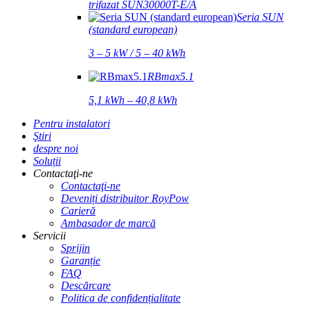
trifazat SUN30000T-E/A
Seria SUN
(standard european)
3 – 5 kW / 5 – 40 kWh
RBmax5.1
5,1 kWh – 40,8 kWh
Pentru instalatori
Ştiri
despre noi
Soluții
Contactaţi-ne
Contactaţi-ne
Deveniți distribuitor RoyPow
Carieră
Ambasador de marcă
Servicii
Sprijin
Garanție
FAQ
Descărcare
Politica de confidențialitate