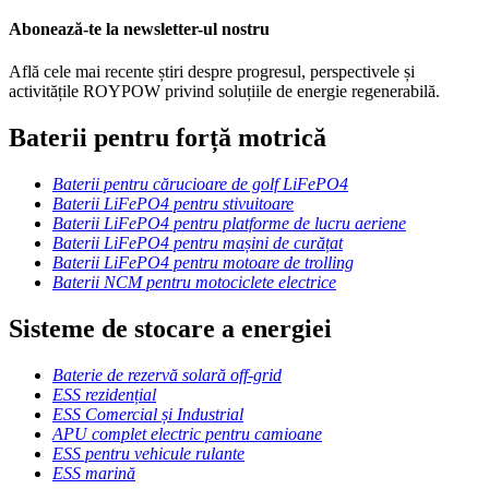
Abonează-te la newsletter-ul nostru
Află cele mai recente știri despre progresul, perspectivele și
activitățile ROYPOW privind soluțiile de energie regenerabilă.
Baterii pentru forță motrică
Baterii pentru cărucioare de golf LiFePO4
Baterii LiFePO4 pentru stivuitoare
Baterii LiFePO4 pentru platforme de lucru aeriene
Baterii LiFePO4 pentru mașini de curățat
Baterii LiFePO4 pentru motoare de trolling
Baterii NCM pentru motociclete electrice
Sisteme de stocare a energiei
Baterie de rezervă solară off-grid
ESS rezidențial
ESS Comercial și Industrial
APU complet electric pentru camioane
ESS pentru vehicule rulante
ESS marină