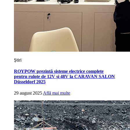
Ştiri
ROYPOW prezintă sisteme electrice complete
pentru rulote de 12V și 48V la CARAVAN SALON
Düsseldorf 2025
29 august 2025
Află mai multe