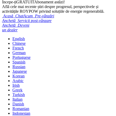
Începe-ți
GRATUIT
Abonament astăzi!
Află cele mai recente știri despre progresul, perspectivele și
activitățile ROYPOW privind soluțiile de energie regenerabilă.
Acasă
ChatAcum
Pre-vânzări
Anchetă
Servicii post-vânzare
Anchetă
Deveni
un dealer
English
Chinese
French
German
Portuguese
Spanish
Russian
Japanese
Korean
Arabic
Irish
Greek
Turkish
Italian
Danish
Romanian
Indonesian