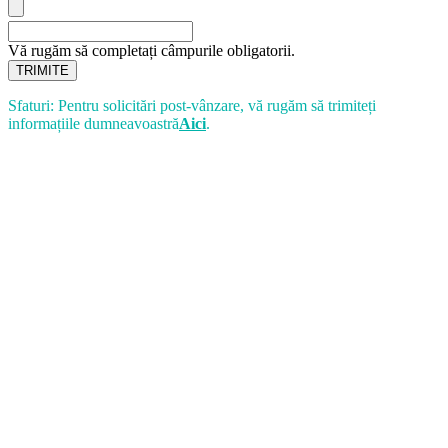
Vă rugăm să completați câmpurile obligatorii.
TRIMITE
Sfaturi: Pentru solicitări post-vânzare, vă rugăm să trimiteți
informațiile dumneavoastră
Aici
.