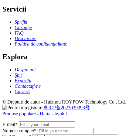
Servicii
Sprijin
Garanție
FAQ
Descărcare
Politica de confidențialitate
Explora
Despre noi
Ştiri
Expoziții
Contactaţi-ne
Carieră
© Drepturi de autor - Huizhou ROYPOW Technology Co., Ltd.
粤ICP备2023039393号
Produse populare
-
Harta site-ului
E-mail*
Numele complet*