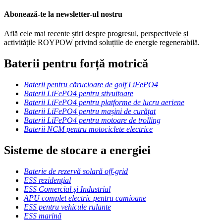
Abonează-te la newsletter-ul nostru
Află cele mai recente știri despre progresul, perspectivele și
activitățile ROYPOW privind soluțiile de energie regenerabilă.
Baterii pentru forță motrică
Baterii pentru cărucioare de golf LiFePO4
Baterii LiFePO4 pentru stivuitoare
Baterii LiFePO4 pentru platforme de lucru aeriene
Baterii LiFePO4 pentru mașini de curățat
Baterii LiFePO4 pentru motoare de trolling
Baterii NCM pentru motociclete electrice
Sisteme de stocare a energiei
Baterie de rezervă solară off-grid
ESS rezidențial
ESS Comercial și Industrial
APU complet electric pentru camioane
ESS pentru vehicule rulante
ESS marină