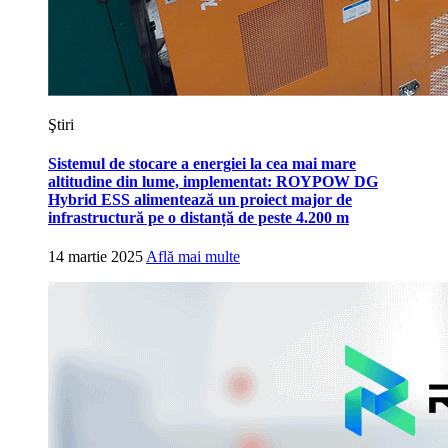
Ştiri
Sistemul de stocare a energiei la cea mai mare
altitudine din lume, implementat: ROYPOW DG
Hybrid ESS alimentează un proiect major de
infrastructură pe o distanță de peste 4.200 m
14 martie 2025
Află mai multe