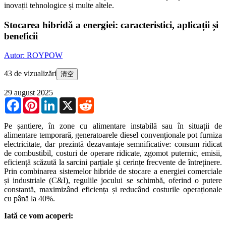
inovații tehnologice și multe altele.
Stocarea hibridă a energiei: caracteristici, aplicații și
beneficii
Autor: ROYPOW
43 de vizualizări
清空
29 august 2025
Facebook
Pinterest
LinkedIn
X
Reddit
Pe șantiere, în zone cu alimentare instabilă sau în situații de
alimentare temporară, generatoarele diesel convenționale pot furniza
electricitate, dar prezintă dezavantaje semnificative: consum ridicat
de combustibil, costuri de operare ridicate, zgomot puternic, emisii,
eficiență scăzută la sarcini parțiale și cerințe frecvente de întreținere.
Prin combinarea sistemelor hibride de stocare a energiei comerciale
și industriale (C&I), regulile jocului se schimbă, oferind o putere
constantă, maximizând eficiența și reducând costurile operaționale
cu până la 40%.
Iată ce vom acoperi: