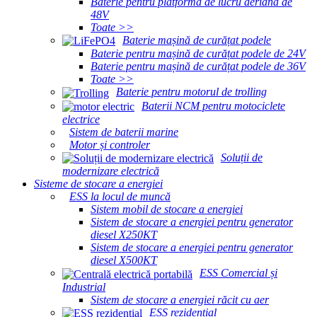
Baterie pentru platformă de lucru aeriană de
48V
Toate >>
Baterie mașină de curățat podele
Baterie pentru mașină de curățat podele de 24V
Baterie pentru mașină de curățat podele de 36V
Toate >>
Baterie pentru motorul de trolling
Baterii NCM pentru motociclete
electrice
Sistem de baterii marine
Motor și controler
Soluții de
modernizare electrică
Sisteme de stocare a energiei
ESS la locul de muncă
Sistem mobil de stocare a energiei
Sistem de stocare a energiei pentru generator
diesel X250KT
Sistem de stocare a energiei pentru generator
diesel X500KT
ESS Comercial și
Industrial
Sistem de stocare a energiei răcit cu aer
ESS rezidențial