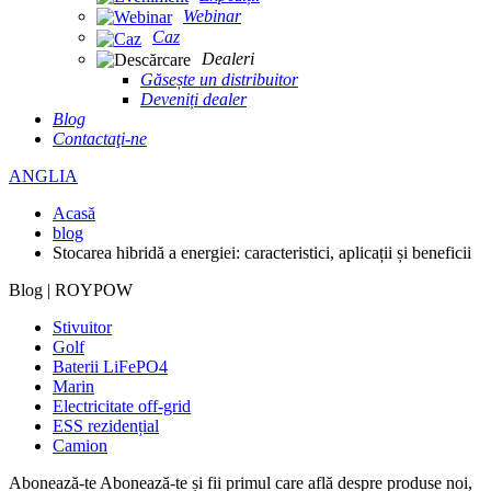
Webinar
Caz
Dealeri
Găsește un distribuitor
Deveniți dealer
Blog
Contactaţi-ne
ANGLIA
Acasă
blog
Stocarea hibridă a energiei: caracteristici, aplicații și beneficii
Blog | ROYPOW
Stivuitor
Golf
Baterii LiFePO4
Marin
Electricitate off-grid
ESS rezidențial
Camion
Abonează-te
Abonează-te și fii primul care află despre produse noi,