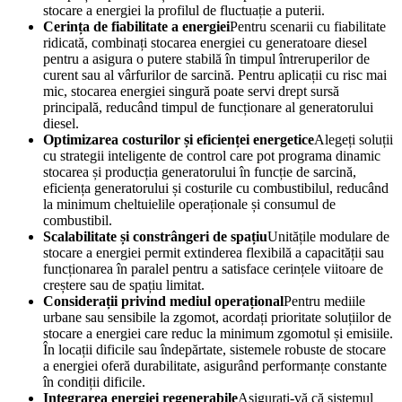
stocare a energiei la profilul de fluctuație a puterii.
Cerința de fiabilitate a energiei
Pentru scenarii cu fiabilitate
ridicată, combinați stocarea energiei cu generatoare diesel
pentru a asigura o putere stabilă în timpul întreruperilor de
curent sau al vârfurilor de sarcină. Pentru aplicații cu risc mai
mic, stocarea energiei singură poate servi drept sursă
principală, reducând timpul de funcționare al generatorului
diesel.
Optimizarea costurilor și eficienței energetice
Alegeți soluții
cu strategii inteligente de control care pot programa dinamic
stocarea și producția generatorului în funcție de sarcină,
eficiența generatorului și costurile cu combustibilul, reducând
la minimum cheltuielile operaționale și consumul de
combustibil.
Scalabilitate și constrângeri de spațiu
Unitățile modulare de
stocare a energiei permit extinderea flexibilă a capacității sau
funcționarea în paralel pentru a satisface cerințele viitoare de
creștere sau de spațiu limitat.
Considerații privind mediul operațional
Pentru mediile
urbane sau sensibile la zgomot, acordați prioritate soluțiilor de
stocare a energiei care reduc la minimum zgomotul și emisiile.
În locații dificile sau îndepărtate, sistemele robuste de stocare
a energiei oferă durabilitate, asigurând performanțe constante
în condiții dificile.
Integrarea energiei regenerabile
Asigurați-vă că sistemul