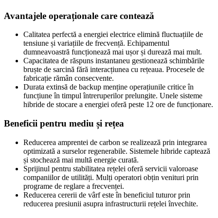
Avantajele operaționale care contează
Calitatea perfectă a energiei electrice elimină fluctuațiile de
tensiune și variațiile de frecvență. Echipamentul
dumneavoastră funcționează mai ușor și durează mai mult.
Capacitatea de răspuns instantaneu gestionează schimbările
bruște de sarcină fără interacțiunea cu rețeaua. Procesele de
fabricație rămân consecvente.
Durata extinsă de backup menține operațiunile critice în
funcțiune în timpul întreruperilor prelungite. Unele sisteme
hibride de stocare a energiei oferă peste 12 ore de funcționare.
Beneficii pentru mediu și rețea
Reducerea amprentei de carbon se realizează prin integrarea
optimizată a surselor regenerabile. Sistemele hibride captează
și stochează mai multă energie curată.
Sprijinul pentru stabilitatea rețelei oferă servicii valoroase
companiilor de utilități. Mulți operatori obțin venituri prin
programe de reglare a frecvenței.
Reducerea cererii de vârf este în beneficiul tuturor prin
reducerea presiunii asupra infrastructurii rețelei învechite.