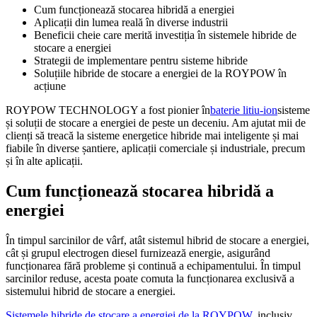
Cum funcționează stocarea hibridă a energiei
Aplicații din lumea reală în diverse industrii
Beneficii cheie care merită investiția în sistemele hibride de
stocare a energiei
Strategii de implementare pentru sisteme hibride
Soluțiile hibride de stocare a energiei de la ROYPOW în
acțiune
ROYPOW TECHNOLOGY a fost pionier în
baterie litiu-ion
sisteme
și soluții de stocare a energiei de peste un deceniu. Am ajutat mii de
clienți să treacă la sisteme energetice hibride mai inteligente și mai
fiabile în diverse șantiere, aplicații comerciale și industriale, precum
și în alte aplicații.
Cum funcționează stocarea hibridă a
energiei
În timpul sarcinilor de vârf, atât sistemul hibrid de stocare a energiei,
cât și grupul electrogen diesel furnizează energie, asigurând
funcționarea fără probleme și continuă a echipamentului. În timpul
sarcinilor reduse, acesta poate comuta la funcționarea exclusivă a
sistemului hibrid de stocare a energiei.
Sistemele hibride de stocare a energiei de la ROYPOW
, inclusiv