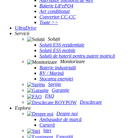
Alternator inteligent de 48V
Baterie LiFePO4
Aer condiționat
Convertor CC-CC
Toate >>
UltraDrive
Servicii
Soluții
Soluții ESS rezidențiale
Soluții ESS mobile
Soluții de baterii pentru putere motrică
Monitorizare
Baterie industrială
RV / Marină
Stocarea energiei
Sprijin
Garanție
FAQ
Descărcare
Explora
Despre noi
Ambasador de marcă
Carieră
Ştiri
Expoziții