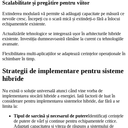
Scalabilitate și pregătire pentru viitor
Extinderea modulară vă permite să adăugați capacitate pe măsură ce
nevoile cresc. Începeți cu o scară mică și extindeți-o fără a înlocui
echipamentele existente.
Actualizările tehnologice se integrează ușor în arhitecturile hibride
existente. Investiția dumneavoastră rămâne la curent cu tehnologiile
avansate.
Flexibilitatea multi-aplicațiilor se adaptează cerințelor operaționale în
schimbare în timp.
Strategii de implementare pentru sisteme
hibride
Nu există o soluție universală atunci când vine vorba de
implementarea stocării hibride a energiei. Iată factorii de luat în
considerare pentru implementarea sistemelor hibride, dar fără a se
limita la:
Tipul de sarcină și necesarul de putere
Identificați cerințele
de putere de vârf și continue pentru echipamentele critice.
Adaptați capacitatea și viteza de răspuns a sistemului de