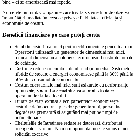
bine – ci se amortizează mai repede.
Numerele nu mint. Companiile care trec la sisteme hibride observă
îmbunătățiri imediate în ceea ce privește fiabilitatea, eficiența și
economiile de costuri.
Beneficii financiare pe care puteți conta
Se obțin costuri mai mici pentru echipamentele generatoarelor.
Operatorii utilizează un generator de dimensiuni mai mici,
reducând dimensiunea soluției și economisind costurile inițiale
de achiziție.
Costurile reduse cu combustibilul se obțin imediat. Sistemele
hibride de stocare a energiei economisesc până la 30% până la
50% din consumul de combustibil.
Costuri operaționale mai mici sunt asigurate cu performanțe
optimizate, sporind sustenabilitatea și productivitatea
operațiunilor la fața locului.
Durata de viață extinsă a echipamentelor economisește
costurile de înlocuire a pieselor generatorului, prevenind
degradarea prematură și asigurând mai puține timpi de
nefuncționare.
Cheltuielile de întreținere reduse se datorează distribuției
inteligente a sarcinii. Nicio componentă nu este supusă unor
solicitări excesive.