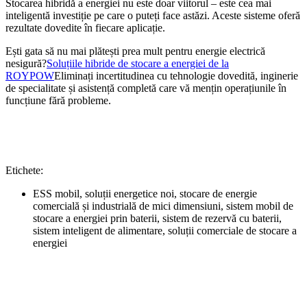
Stocarea hibridă a energiei nu este doar viitorul – este cea mai
inteligentă investiție pe care o puteți face astăzi. Aceste sisteme oferă
rezultate dovedite în fiecare aplicație.
Ești gata să nu mai plătești prea mult pentru energie electrică
nesigură?
Soluțiile hibride de stocare a energiei de la
ROYPOW
Eliminați incertitudinea cu tehnologie dovedită, inginerie
de specialitate și asistență completă care vă mențin operațiunile în
funcțiune fără probleme.
Etichete:
ESS mobil, soluții energetice noi, stocare de energie
comercială și industrială de mici dimensiuni, sistem mobil de
stocare a energiei prin baterii, sistem de rezervă cu baterii,
sistem inteligent de alimentare, soluții comerciale de stocare a
energiei