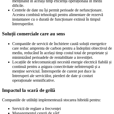
menținând în același timp eficiența operațională în medii
dificile.
Centrele de date nu își permit perioade de nefuncționare.
Acestea combină tehnologii pentru alimentare de rezervă
instantanee cu o durată de funcționare extinsă în timpul
întreruperilor.
Soluții comerciale care au sens
Companiile de servicii de închiriere caută soluții energetice
care reduc amprenta de carbon pentru a îndeplini obiectivul de
mediu, reducând în același timp costul total de proprietate și
minimizând perioadele de rentabilitate a investiției.
Locațiile de telecomunicații necesită energie electrică fiabilă și
continuă pentru a asigura conectivitate neîntreruptă și a
menține serviciul. Întreruperile de curent pot duce la
întreruperi ale serviciilor, pierderi de date și costuri
operaționale semnificative.
Impactul la scară de grilă
Companiile de utilități implementează stocarea hibridă pentru:
Servicii de reglare a frecvenței
Managementul cererii de vârf