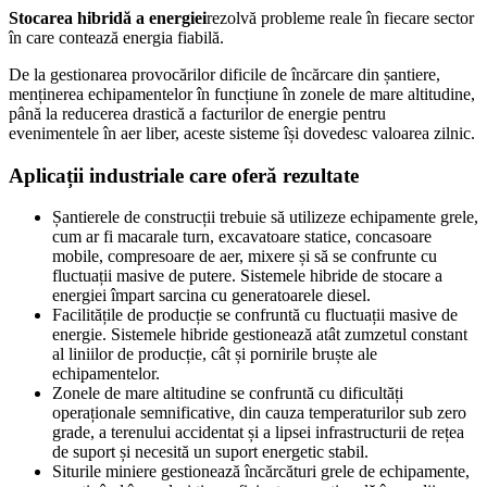
Stocarea hibridă a energiei
rezolvă probleme reale în fiecare sector
în care contează energia fiabilă.
De la gestionarea provocărilor dificile de încărcare din șantiere,
menținerea echipamentelor în funcțiune în zonele de mare altitudine,
până la reducerea drastică a facturilor de energie pentru
evenimentele în aer liber, aceste sisteme își dovedesc valoarea zilnic.
Aplicații industriale care oferă rezultate
Șantierele de construcții trebuie să utilizeze echipamente grele,
cum ar fi macarale turn, excavatoare statice, concasoare
mobile, compresoare de aer, mixere și să se confrunte cu
fluctuații masive de putere. Sistemele hibride de stocare a
energiei împart sarcina cu generatoarele diesel.
Facilitățile de producție se confruntă cu fluctuații masive de
energie. Sistemele hibride gestionează atât zumzetul constant
al liniilor de producție, cât și pornirile bruște ale
echipamentelor.
Zonele de mare altitudine se confruntă cu dificultăți
operaționale semnificative, din cauza temperaturilor sub zero
grade, a terenului accidentat și a lipsei infrastructurii de rețea
de suport și necesită un suport energetic stabil.
Siturile miniere gestionează încărcături grele de echipamente,