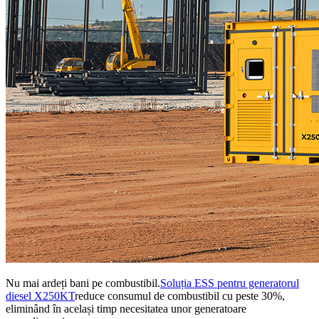
Nu mai ardeți bani pe combustibil.
Soluția ESS pentru generatorul
diesel X250KT
reduce consumul de combustibil cu peste 30%,
eliminând în același timp necesitatea unor generatoare