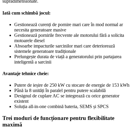
supradimensionate.
Iată cum schimbă jocul:
Gestionează curenți de pornire mari care în mod normal ar
necesita generatoare masive
Gestionează pornirile frecvente ale motorului fără a solicita
motoarele diesel
Absoarbe impacturile sarcinilor mari care deteriorează
sistemele generatoare tradiționale
Prelungește durata de viață a generatorului prin partajarea
inteligentă a sarcinii
Avantaje tehnice cheie:
Putere de ieșire de 250 kW cu stocare de energie de 153 kWh
Până la 8 unități în paralel pentru putere scalabilă
Designul de cuplare AC se integrează cu orice generator
existent
Soluția all-in-one combină bateria, SEMS și SPCS
Trei moduri de funcționare pentru flexibilitate
maximă