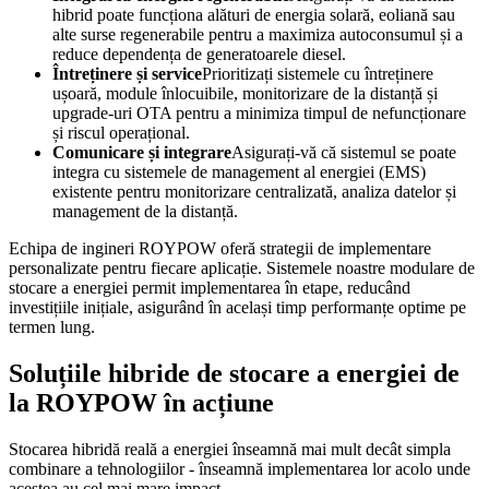
hibrid poate funcționa alături de energia solară, eoliană sau
alte surse regenerabile pentru a maximiza autoconsumul și a
reduce dependența de generatoarele diesel.
Întreținere și service
Prioritizați sistemele cu întreținere
ușoară, module înlocuibile, monitorizare de la distanță și
upgrade-uri OTA pentru a minimiza timpul de nefuncționare
și riscul operațional.
Comunicare și integrare
Asigurați-vă că sistemul se poate
integra cu sistemele de management al energiei (EMS)
existente pentru monitorizare centralizată, analiza datelor și
management de la distanță.
Echipa de ingineri ROYPOW oferă strategii de implementare
personalizate pentru fiecare aplicație. Sistemele noastre modulare de
stocare a energiei permit implementarea în etape, reducând
investițiile inițiale, asigurând în același timp performanțe optime pe
termen lung.
Soluțiile hibride de stocare a energiei de
la ROYPOW în acțiune
Stocarea hibridă reală a energiei înseamnă mai mult decât simpla
combinare a tehnologiilor - înseamnă implementarea lor acolo unde
acestea au cel mai mare impact.