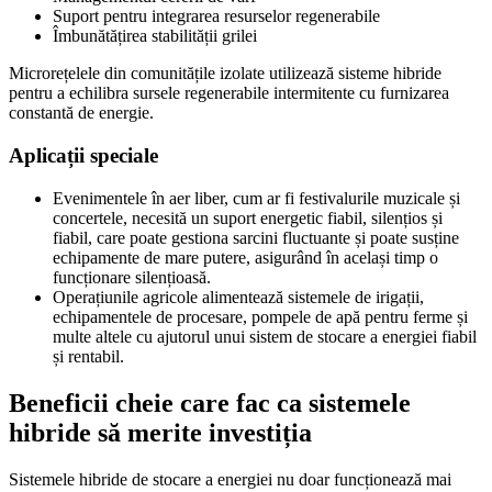
Suport pentru integrarea resurselor regenerabile
Îmbunătățirea stabilității grilei
Microrețelele din comunitățile izolate utilizează sisteme hibride
pentru a echilibra sursele regenerabile intermitente cu furnizarea
constantă de energie.
Aplicații speciale
Evenimentele în aer liber, cum ar fi festivalurile muzicale și
concertele, necesită un suport energetic fiabil, silențios și
fiabil, care poate gestiona sarcini fluctuante și poate susține
echipamente de mare putere, asigurând în același timp o
funcționare silențioasă.
Operațiunile agricole alimentează sistemele de irigații,
echipamentele de procesare, pompele de apă pentru ferme și
multe altele cu ajutorul unui sistem de stocare a energiei fiabil
și rentabil.
Beneficii cheie care fac ca sistemele
hibride să merite investiția
Sistemele hibride de stocare a energiei nu doar funcționează mai