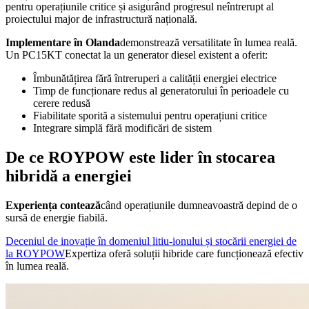
pentru operațiunile critice și asigurând progresul neîntrerupt al
proiectului major de infrastructură națională.
Implementare în Olanda
demonstrează versatilitate în lumea reală.
Un PC15KT conectat la un generator diesel existent a oferit:
Îmbunătățirea fără întreruperi a calității energiei electrice
Timp de funcționare redus al generatorului în perioadele cu
cerere redusă
Fiabilitate sporită a sistemului pentru operațiuni critice
Integrare simplă fără modificări de sistem
De ce ROYPOW este lider în stocarea
hibridă a energiei
Experiența contează
când operațiunile dumneavoastră depind de o
sursă de energie fiabilă.
Deceniul de inovație în domeniul litiu-ionului și stocării energiei de
la ROYPOW
Expertiza oferă soluții hibride care funcționează efectiv
în lumea reală.