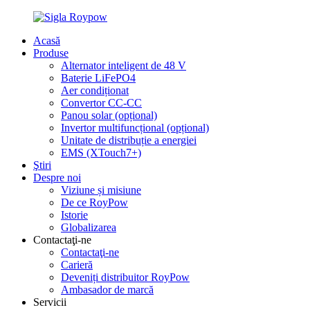
Acasă
Produse
Alternator inteligent de 48 V
Baterie LiFePO4
Aer condiționat
Convertor CC-CC
Panou solar (opțional)
Invertor multifuncțional (opțional)
Unitate de distribuție a energiei
EMS (XTouch7+)
Ştiri
Despre noi
Viziune și misiune
De ce RoyPow
Istorie
Globalizarea
Contactaţi-ne
Contactaţi-ne
Carieră
Deveniți distribuitor RoyPow
Ambasador de marcă
Servicii