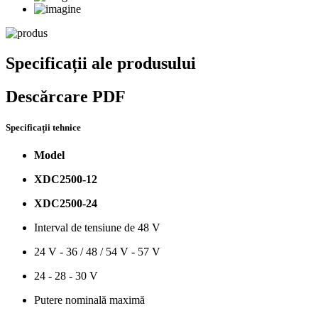
Specificații ale produsului
Descărcare PDF
Specificații tehnice
Model
XDC2500-12
XDC2500-24
Interval de tensiune de 48 V
24 V - 36 / 48 / 54 V - 57 V
24 - 28 - 30 V
Putere nominală maximă