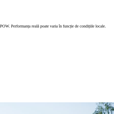
OW. Performanța reală poate varia în funcție de condițiile locale.