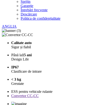
Sprijin
Garanție
Întrebări frecvente
Descărcare
Politica de confidențialitate
ANGLIA
Calitate auto
Sigur și fiabil
Până la
15 ani
Design Life
IP67
Clasificare de intrare
< 3 kg
Greutate
ESS pentru vehicule rulante
Convertor CC-CC