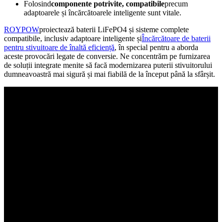
Folosind
componente potrivite, compatibile
precum
adaptoarele și încărcătoarele inteligente sunt vitale.
ROYPOW
proiectează baterii LiFePO4 și sisteme complete
compatibile, inclusiv adaptoare inteligente și
Încărcătoare de baterii
pentru stivuitoare de înaltă eficiență
, în special pentru a aborda
aceste provocări legate de conversie. Ne concentrăm pe furnizarea
de soluții integrate menite să facă modernizarea puterii stivuitorului
dumneavoastră mai sigură și mai fiabilă de la început până la sfârșit.