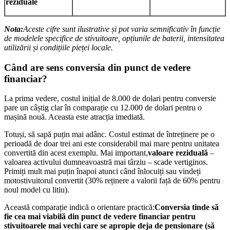
reziduale
Nota:
Aceste cifre sunt ilustrative și pot varia semnificativ în funcție
de modelele specifice de stivuitoare, opțiunile de baterii, intensitatea
utilizării și condițiile pieței locale.
Când are sens conversia din punct de vedere
financiar?
La prima vedere, costul inițial de 8.000 de dolari pentru conversie
pare un câștig clar în comparație cu 12.000 de dolari pentru o
mașină nouă. Aceasta este atracția imediată.
Totuși, să sapă puțin mai adânc. Costul estimat de întreținere pe o
perioadă de doar trei ani este considerabil mai mare pentru unitatea
convertită din acest exemplu. Mai important,
valoare reziduală
–
valoarea activului dumneavoastră mai târziu – scade vertiginos.
Primiți mult mai puțin înapoi atunci când înlocuiți sau vindeți
motostivuitorul convertit (30% reținere a valorii față de 60% pentru
noul model cu litiu).
Această comparație indică o orientare practică:
Conversia tinde să
fie cea mai viabilă din punct de vedere financiar pentru
stivuitoarele mai vechi care se apropie deja de pensionare (să