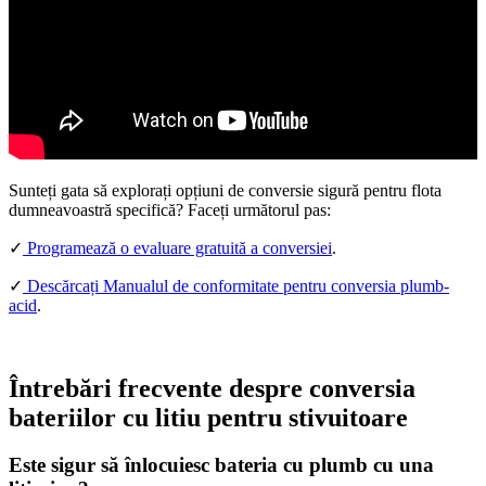
Sunteți gata să explorați opțiuni de conversie sigură pentru flota
dumneavoastră specifică? Faceți următorul pas:
✓
Programează o evaluare gratuită a conversiei
.
✓
Descărcați Manualul de conformitate pentru conversia plumb-
acid
.
Întrebări frecvente despre conversia
bateriilor cu litiu pentru stivuitoare
Este sigur să înlocuiesc bateria cu plumb cu una