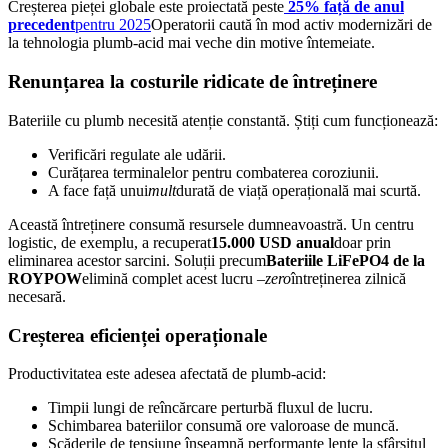
Creșterea pieței globale este proiectată peste
25% față de anul
precedent
pentru 2025
Operatorii caută în mod activ modernizări de
la tehnologia plumb-acid mai veche din motive întemeiate.
Renunțarea la costurile ridicate de întreținere
Bateriile cu plumb necesită atenție constantă. Știți cum funcționează:
Verificări regulate ale udării.
Curățarea terminalelor pentru combaterea coroziunii.
A face față unui
mult
durată de viață operațională mai scurtă.
Această întreținere consumă resursele dumneavoastră. Un centru
logistic, de exemplu, a recuperat
15.000 USD anual
doar prin
eliminarea acestor sarcini. Soluții precum
Bateriile LiFePO4 de la
ROYPOW
elimină complet acest lucru –
zero
întreținerea zilnică
necesară.
Creșterea eficienței operaționale
Productivitatea este adesea afectată de plumb-acid:
Timpii lungi de reîncărcare perturbă fluxul de lucru.
Schimbarea bateriilor consumă ore valoroase de muncă.
Scăderile de tensiune înseamnă performanțe lente la sfârșitul