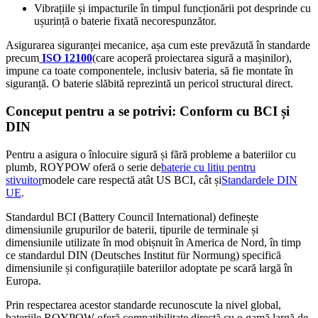
Vibrațiile și impacturile în timpul funcționării pot desprinde cu
ușurință o baterie fixată necorespunzător.
Asigurarea siguranței mecanice, așa cum este prevăzută în standarde
precum
ISO 12100
(care acoperă proiectarea sigură a mașinilor),
impune ca toate componentele, inclusiv bateria, să fie montate în
siguranță. O baterie slăbită reprezintă un pericol structural direct.
Conceput pentru a se potrivi: Conform cu BCI și
DIN
Pentru a asigura o înlocuire sigură și fără probleme a bateriilor cu
plumb, ROYPOW oferă o serie de
baterie cu litiu pentru
stivuitor
modele care respectă atât US BCI, cât și
Standardele DIN
UE
.
Standardul BCI (Battery Council International) definește
dimensiunile grupurilor de baterii, tipurile de terminale și
dimensiunile utilizate în mod obișnuit în America de Nord, în timp
ce standardul DIN (Deutsches Institut für Normung) specifică
dimensiunile și configurațiile bateriilor adoptate pe scară largă în
Europa.
Prin respectarea acestor standarde recunoscute la nivel global,
bateriile ROYPOW oferă compatibilitate directă cu o gamă largă de