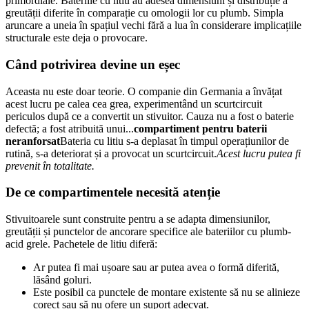
primordiale. Bateriile cu litiu au adesea dimensiuni și distribuție a
greutății diferite în comparație cu omologii lor cu plumb. Simpla
aruncare a uneia în spațiul vechi fără a lua în considerare implicațiile
structurale este deja o provocare.
Când potrivirea devine un eșec
Aceasta nu este doar teorie. O companie din Germania a învățat
acest lucru pe calea cea grea, experimentând un scurtcircuit
periculos după ce a convertit un stivuitor. Cauza nu a fost o baterie
defectă; a fost atribuită unui...
compartiment pentru baterii
neranforsat
Bateria cu litiu s-a deplasat în timpul operațiunilor de
rutină, s-a deteriorat și a provocat un scurtcircuit.
Acest lucru putea fi
prevenit în totalitate.
De ce compartimentele necesită atenție
Stivuitoarele sunt construite pentru a se adapta dimensiunilor,
greutății și punctelor de ancorare specifice ale bateriilor cu plumb-
acid grele. Pachetele de litiu diferă:
Ar putea fi mai ușoare sau ar putea avea o formă diferită,
lăsând goluri.
Este posibil ca punctele de montare existente să nu se alinieze
corect sau să nu ofere un suport adecvat.