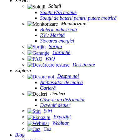
Servicii
Soluții
Soluții ESS mobile
Soluții de baterii pentru putere motrică
Monitorizare
Baterie industrială
RV / Marină
Stocarea energiei
Sprijin
Garanție
FAQ
Descărcare
Explora
Despre noi
Ambasador de marcă
Carieră
Dealeri
Găsește un distribuitor
Deveniți dealer
Ştiri
Expoziții
Webinar
Caz
Blog