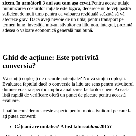
zicem, în următorii 3 ani sau cam așa ceva).
Pentru aceste utilaje,
minimizarea costurilor inițiale este logică, deoarece nu le veți păstra
suficient de mult timp pentru ca valoarea reziduală scăzută să vă
afecteze grav. Dacă aveți nevoie de un utilaj pentru transport pe
termen lung, investiția într-un stivuitor cu litiu nou, integrat, prezintă
adesea o valoare economică generală mai bună.
Ghid de acțiune: Este potrivită
conversia?
Vă simțiți copleșiți de riscurile potențiale? Nu vă simțiți copleșiți.
Evaluarea faptului dacă o conversie la litiu are sens pentru stivuitorul
dumneavoastră specific implică analizarea factorilor cheie. Această
listă rapidă de verificare oferă un punct de plecare pentru această
evaluare.
Luați în considerare aceste aspecte pentru motostivuitorul pe care l-
ați putea converti:
Câți ani are unitatea?
A fost fabricat
după
2015?