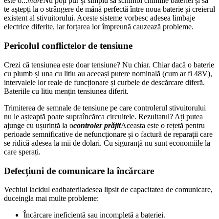
este o...
mare
Nu poți pur și simplu să schimbi chimiile bateriei și să
te aștepți la o strângere de mână perfectă între noua baterie și creierul
existent al stivuitorului. Aceste sisteme vorbesc adesea limbaje
electrice diferite, iar forțarea lor împreună cauzează probleme.
Pericolul conflictelor de tensiune
Crezi că tensiunea este doar tensiune? Nu chiar. Chiar dacă o baterie
cu plumb și una cu litiu au aceeași putere nominală (cum ar fi 48V),
intervalele lor reale de funcționare și curbele de descărcare diferă.
Bateriile cu litiu mențin tensiunea diferit.
Trimiterea de semnale de tensiune pe care controlerul stivuitorului
nu le așteaptă poate supraîncărca circuitele. Rezultatul? Ați putea
ajunge cu ușurință la o
controler prăjit
Aceasta este o rețetă pentru
perioade semnificative de nefuncționare și o factură de reparații care
se ridică adesea la mii de dolari. Cu siguranță nu sunt economiile la
care sperați.
Defecțiuni de comunicare la încărcare
Vechiul l
acidul ead
baterii
adesea lipsit de capacitatea de comunicare
,
duce
ing
la mai multe probleme:
Încărcare ineficientă sau incompletă a bateriei.