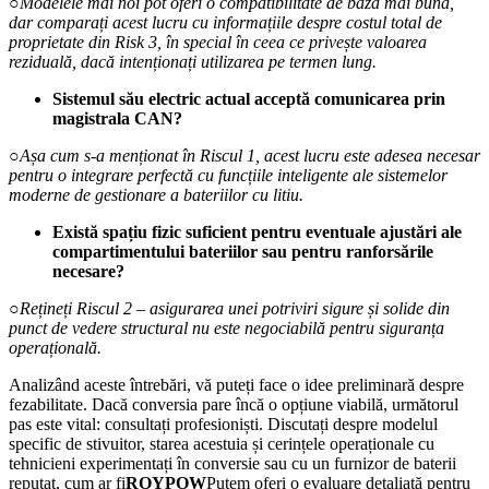
○
Modelele mai noi pot oferi o compatibilitate de bază mai bună,
dar comparați acest lucru cu informațiile despre costul total de
proprietate din Risk 3, în special în ceea ce privește valoarea
reziduală, dacă intenționați utilizarea pe termen lung.
Sistemul său electric actual acceptă comunicarea prin
magistrala CAN?
○
Așa cum s-a menționat în Riscul 1, acest lucru este adesea necesar
pentru o integrare perfectă cu funcțiile inteligente ale sistemelor
moderne de gestionare a bateriilor cu litiu.
Există spațiu fizic suficient pentru eventuale ajustări ale
compartimentului bateriilor sau pentru ranforsările
necesare?
○
Rețineți Riscul 2 – asigurarea unei potriviri sigure și solide din
punct de vedere structural nu este negociabilă pentru siguranța
operațională.
Analizând aceste întrebări, vă puteți face o idee preliminară despre
fezabilitate. Dacă conversia pare încă o opțiune viabilă, următorul
pas este vital: consultați profesioniști. Discutați despre modelul
specific de stivuitor, starea acestuia și cerințele operaționale cu
tehnicieni experimentați în conversie sau cu un furnizor de baterii
reputat, cum ar fi
ROYPOW
Putem oferi o evaluare detaliată pentru