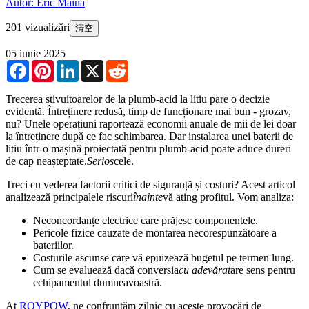
Autor: Eric Maina
201 vizualizări
清空
05 iunie 2025
Facebook
Pinterest
LinkedIn
X
Reddit
Trecerea stivuitoarelor de la plumb-acid la litiu pare o decizie
evidentă. Întreținere redusă, timp de funcționare mai bun - grozav,
nu? Unele operațiuni raportează economii anuale de mii de lei doar
la întreținere după ce fac schimbarea. Dar instalarea unei baterii de
litiu într-o mașină proiectată pentru plumb-acid poate aduce dureri
de cap neașteptate.
Serios
cele.
Treci cu vederea factorii critici de siguranță și costuri? Acest articol
analizează principalele riscuri
înainte
vă ating profitul. Vom analiza:
Neconcordanțe electrice care prăjesc componentele.
Pericole fizice cauzate de montarea necorespunzătoare a
bateriilor.
Costurile ascunse care vă epuizează bugetul pe termen lung.
Cum se evaluează dacă conversia
cu adevărat
are sens pentru
echipamentul dumneavoastră.
At
ROYPOW
, ne confruntăm zilnic cu aceste provocări de