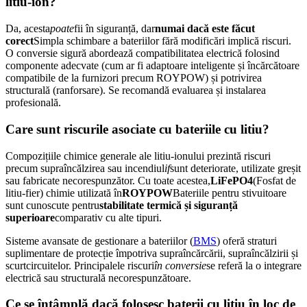
litiu-ion?
Da, acesta
poate
fii în siguranță, dar
numai dacă este făcut
corect
Simpla schimbare a bateriilor fără modificări implică riscuri.
O conversie sigură abordează compatibilitatea electrică folosind
componente adecvate (cum ar fi adaptoare inteligente și încărcătoare
compatibile de la furnizori precum ROYPOW) și potrivirea
structurală (ranforsare). Se recomandă evaluarea și instalarea
profesională.
Care sunt riscurile asociate cu bateriile cu litiu?
Compozițiile chimice generale ale litiu-ionului prezintă riscuri
precum supraîncălzirea sau incendiul
if
sunt deteriorate, utilizate greșit
sau fabricate necorespunzător. Cu toate acestea,
LiFePO4
(Fosfat de
litiu-fier) ​​chimie utilizată în
ROYPOW
Bateriile pentru stivuitoare
sunt cunoscute pentru
stabilitate termică și siguranță
superioare
comparativ cu alte tipuri.
Sisteme avansate de gestionare a bateriilor (
BMS
) oferă straturi
suplimentare de protecție împotriva supraîncărcării, supraîncălzirii și
scurtcircuitelor. Principalele riscuri
în conversie
se referă la o integrare
electrică sau structurală necorespunzătoare.
Ce se întâmplă dacă folosesc baterii cu litiu în loc de