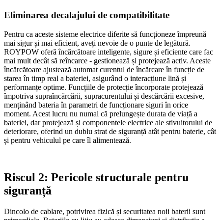
Eliminarea decalajului de compatibilitate
Pentru ca aceste sisteme electrice diferite să funcționeze împreună
mai sigur și mai eficient, aveți nevoie de o punte de legătură.
ROYPOW oferă încărcătoare inteligente, sigure și eficiente care fac
mai mult decât să reîncarce - gestionează și protejează activ. Aceste
încărcătoare ajustează automat curentul de încărcare în funcție de
starea în timp real a bateriei, asigurând o interacțiune lină și
performanțe optime. Funcțiile de protecție încorporate protejează
împotriva supraîncărcării, supracurentului și descărcării excesive,
menținând bateria în parametri de funcționare siguri în orice
moment. Acest lucru nu numai că prelungește durata de viață a
bateriei, dar protejează și componentele electrice ale stivuitorului de
deteriorare, oferind un dublu strat de siguranță atât pentru baterie, cât
și pentru vehiculul pe care îl alimentează.
Riscul 2: Pericole structurale pentru
siguranță
Dincolo de cablare, potrivirea fizică și securitatea noii baterii sunt