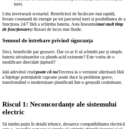
turei.
Litiu inversează scenariul. Beneficiezi de încărcare mai rapidă,
livrare constantă de energie pe tot parcursul turei și posibilitatea de a
funcționa 24/7 fără a schimba bateria. Asta înseamnă
mai mult timp
de funcționare
și fluxuri de lucru mai fluide.
Semnul de întrebare privind siguranța
Deci, beneficiile par grozave. Dar ce-ar fi să schimbi pur și simplu
bateria stivuitoarelor cu plumb-acid existente? Este vorba de o
modificare directă
de fapt
seif?
Iată adevărul crud:
poate că nu
Trecerea la o versiune ulterioară fără
a înțelege potențialele capcane poate duce la probleme grave,
transformând o modernizare planificată într-o greșeală costisitoare.
Riscul 1: Neconcordanțe ale sistemului
electric
Să intrăm puțin în detalii tehnice, deoarece compatibilitatea electrică