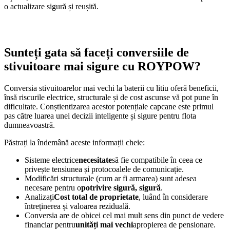
o actualizare sigură și reușită.
Sunteți gata să faceți conversiile de
stivuitoare mai sigure cu ROYPOW?
Conversia stivuitoarelor mai vechi la baterii cu litiu oferă beneficii,
însă riscurile electrice, structurale și de cost ascunse vă pot pune în
dificultate. Conștientizarea acestor potențiale capcane este primul
pas către luarea unei decizii inteligente și sigure pentru flota
dumneavoastră.
Păstrați la îndemână aceste informații cheie:
Sisteme electrice
necesitate
să fie compatibile în ceea ce
privește tensiunea și protocoalele de comunicație.
Modificări structurale (cum ar fi armarea) sunt adesea
necesare pentru o
potrivire sigură, sigură
.
Analizați
Cost total de proprietate
, luând în considerare
întreținerea și valoarea reziduală.
Conversia are de obicei cel mai mult sens din punct de vedere
financiar pentru
unități mai vechi
apropierea de pensionare.