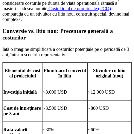
considerare costurile pe durata de viață operațională rămasă a
mașinii – adesea numite
Costul total de proprietate (TCO)
–
comparația cu un stivuitor cu litiu nou, construit special, devine mai
complexă.
Conversie vs. litiu nou: Prezentare generală a
costurilor
Iată o imagine simplificată a costurilor potențiale pe o perioadă de 3
ani, într-un scenariu reprezentativ:
Elementul de cost
Plumb-acid convertit
Stivuitor cu litiu
al proiectului
în litiu
original (nou)
Investiția inițială
~8.000 USD
~12.000 USD
Cost de întreținere
~3.500 USD
~800 USD
pe 3 ani
Rata valorii
~30%
~60%