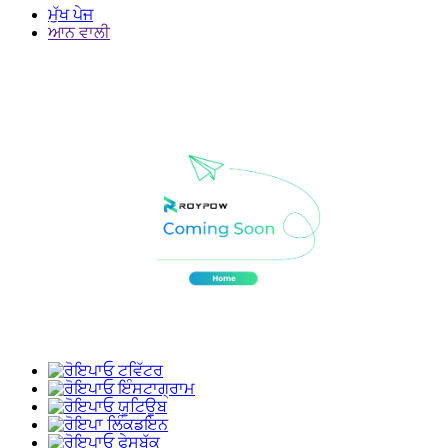
ਮੁੱਖ ਪੇਜ
ਆਨ ਵਾਲੀ