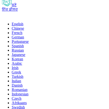
ਬਣੋ
ਇੱਕ ਡੀਲਰ
English
Chinese
French
German
Portuguese
Spanish
Russian
Japanese
Korean
Arabic
Irish
Greek
Turkish
Italian
Danish
Romanian
Indonesian
Czech
Afrikaans
Swedish