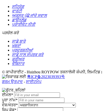
ਸਹਿਯੋਗ
ਵਾਰੰਟੀ
ਅਕਸਰ ਪੁੱਛੇ ਜਾਂਦੇ ਸਵਾਲ
ਡਾਊਨਲੋਡ
ਪਰਾਈਵੇਟ ਨੀਤੀ
ਪੜਚੋਲ ਕਰੋ
ਸਾਡੇ ਬਾਰੇ
ਖ਼ਬਰਾਂ
ਪ੍ਰਦਰਸ਼ਨੀਆਂ
ਸਾਡੇ ਨਾਲ ਸੰਪਰਕ ਕਰੋ
ਕਰੀਅਰ
ਵੈਬਿਨਾਰ
© ਕਾਪੀਰਾਈਟ - Huizhou ROYPOW ਤਕਨਾਲੋਜੀ ਕੰਪਨੀ, ਲਿਮਟਿਡ।
粤ICP备2023039393号
ਗਰਮ ਉਤਪਾਦ
-
ਸਾਈਟਮੈਪ
ਈਮੇਲ*
ਪੂਰਾ ਨਾਂਮ*
ਦੇਸ਼/ਖੇਤਰ*
ਜ਼ਿਪ ਕੋਡ*