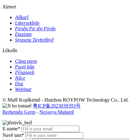
Xizmet
Alîkarî
Libersekînîn
Pirsên Pir tên Pirsîn
Daxistin
Siyaseta Taybetîtiyê
Lêkolîn
Çûna nava
Paqij bûn
Pêşangeh
Nûçe
Doz
Webinar
© Mafê Kopîkirinê - Huizhou ROYPOW Technology Co., Ltd.
粤ICP备2023039393号
Berhemên Germ
-
Nexşeya Malperê
E-name*
Navê tam*