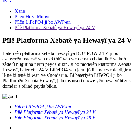
ÎNG
Xane
Pîlên Hêza Motîvê
Pîlên LiFePO4 ji bo AWP-an
Pîlê Platforma Xebatê ya Hewayî ya 24 V
Pîlê Platforma Xebatê ya Hewayî ya 24 V
Bateriyên platforma xebata hewayî ya ROYPOW 24 V ji bo
asansorên maqesê yên elektrîkî yên we dema xebitandinê ya herî
zêde û hilgirtina nerm peyda dikin. Ji bo modelên Platforma Xebata
Hewayî, bateriyên 24 V LiFePO4 yên jêrîn jî di nav xwe de digirin
lê ne bi tenê bi wan ve sînordar in. Bi bateriyên LiFePO4 ji bo
Platformên Xebata Hewayî, ji bo asansorên xwe yên hewayî hêzek
domdar a bilind peyda bikin.
Pîlên LiFePO4 ji bo AWP-an
Pîlê Platforma Xebatê ya Hewayî ya 24 V
Pîlê Platforma Xebatê ya Hewayî ya 48 V