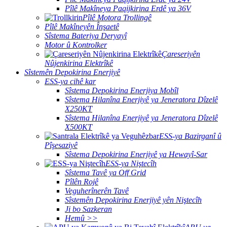
Pîlê Makîneya Paqijkirina Erdê ya 36V
Pîlê Motora Trollingê
Pîlê Makîneyên Înşaetê
Sîstema Bateriya Deryayî
Motor û Kontrolker
Çareseriyên
Nûjenkirina Elektrîkê
Sîstemên Depokirina Enerjiyê
ESS-ya cihê kar
Sîstema Depokirina Enerjiya Mobîl
Sîstema Hilanîna Enerjiyê ya Jeneratora Dîzelê
X250KT
Sîstema Hilanîna Enerjiyê ya Jeneratora Dîzelê
X500KT
ESS-ya Bazirganî û
Pîşesaziyê
Sîstema Depokirina Enerjiyê ya Hewayî-Sar
ESS-ya Niştecîh
Sîstema Tavê ya Off Grid
Pîlên Rojê
Veguherînerên Tavê
Sîstemên Depokirina Enerjiyê yên Niştecîh
Ji bo Sazkeran
Hemû >>