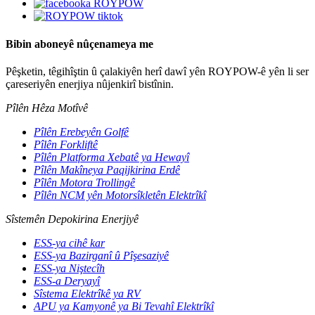
Bibin aboneyê nûçenameya me
Pêşketin, têgihîştin û çalakiyên herî dawî yên ROYPOW-ê yên li ser
çareseriyên enerjiya nûjenkirî bistînin.
Pîlên Hêza Motîvê
Pîlên Erebeyên Golfê
Pîlên Forkliftê
Pîlên Platforma Xebatê ya Hewayî
Pîlên Makîneya Paqijkirina Erdê
Pîlên Motora Trollingê
Pîlên NCM yên Motorsîkletên Elektrîkî
Sîstemên Depokirina Enerjiyê
ESS-ya cihê kar
ESS-ya Bazirganî û Pîşesaziyê
ESS-ya Niştecîh
ESS-a Deryayî
Sîstema Elektrîkê ya RV
APU ya Kamyonê ya Bi Tevahî Elektrîkî