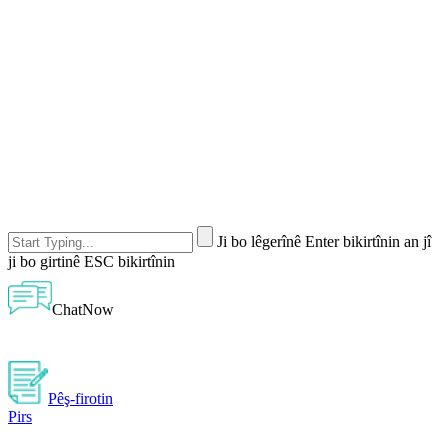
Ji bo lêgerînê Enter bikirtînin an jî
ji bo girtinê ESC bikirtînin
ChatNow
Pêş-firotin
Pirs