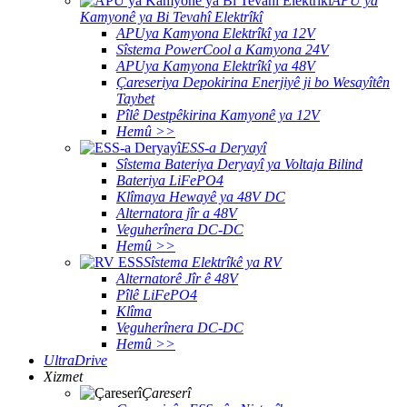
APU ya
Kamyonê ya Bi Tevahî Elektrîkî
APUya Kamyona Elektrîkî ya 12V
Sîstema PowerCool a Kamyona 24V
APUya Kamyona Elektrîkî ya 48V
Çareseriya Depokirina Enerjiyê ji bo Wesayîtên
Taybet
Pîlê Destpêkirina Kamyonê ya 12V
Hemû >>
ESS-a Deryayî
Sîstema Bateriya Deryayî ya Voltaja Bilind
Bateriya LiFePO4
Klîmaya Hewayê ya 48V DC
Alternatora jîr a 48V
Veguherînera DC-DC
Hemû >>
Sîstema Elektrîkê ya RV
Alternatorê Jîr ê 48V
Pîlê LiFePO4
Klîma
Veguherînera DC-DC
Hemû >>
UltraDrive
Xizmet
Çareserî