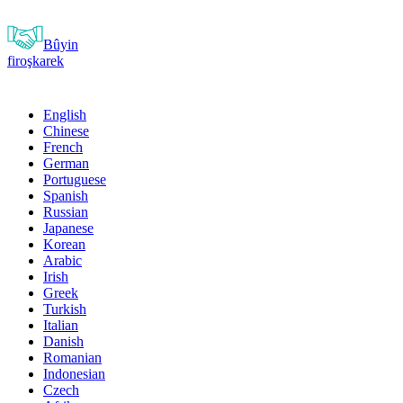
Bûyin
firoşkarek
English
Chinese
French
German
Portuguese
Spanish
Russian
Japanese
Korean
Arabic
Irish
Greek
Turkish
Italian
Danish
Romanian
Indonesian
Czech