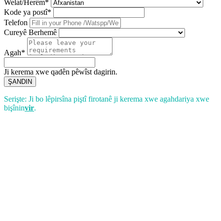
Welat/Herêm*
Kode ya postî*
Telefon
Cureyê Berhemê
Agah*
Ji kerema xwe qadên pêwîst dagirin.
ŞANDIN
Serişte: Ji bo lêpirsîna piştî firotanê ji kerema xwe agahdariya xwe
bişînin
vir
.