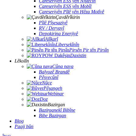
Çareseriyên ESS yên Niştecîh
Çareseriyên ESS yên Mobîl
Çareseriyên Pîlê yên Hêza Motîvê
Çavdêrîkirin
Pîlê Pîşesaziyê
RV / Deryayî
Depokirina Enerjiyê
Alîkarî
Libersekînîn
Pirsên Pir tên Pirsîn
Daxistin
Lêkolîn
Çûna nava
Balyozê Brandê
Pêşveçûnî
Nûçe
Pêşangeh
Webinar
Doz
Bazirgan
Bazirganekî Bibîne
Bibe Bazirgan
Blog
Paqij bûn