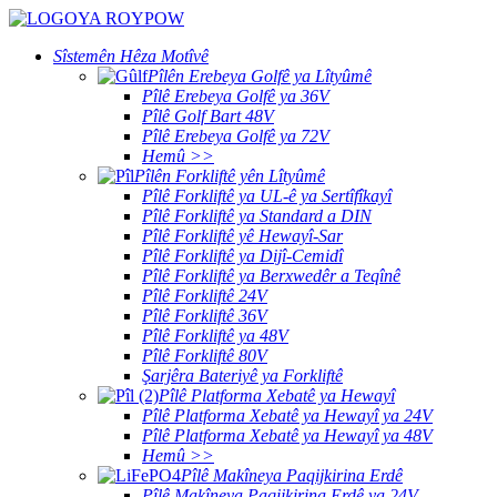
Sîstemên Hêza Motîvê
Pîlên Erebeya Golfê ya Lîtyûmê
Pîlê Erebeya Golfê ya 36V
Pîlê Golf Bart 48V
Pîlê Erebeya Golfê ya 72V
Hemû >>
Pîlên Forkliftê yên Lîtyûmê
Pîlê Forkliftê ya UL-ê ya Sertîfîkayî
Pîlê Forkliftê ya Standard a DIN
Pîlê Forkliftê yê Hewayî-Sar
Pîlê Forkliftê ya Dijî-Cemidî
Pîlê Forkliftê ya Berxwedêr a Teqînê
Pîlê Forkliftê 24V
Pîlê Forkliftê 36V
Pîlê Forkliftê ya 48V
Pîlê Forkliftê 80V
Şarjêra Bateriyê ya Forkliftê
Pîlê Platforma Xebatê ya Hewayî
Pîlê Platforma Xebatê ya Hewayî ya 24V
Pîlê Platforma Xebatê ya Hewayî ya 48V
Hemû >>
Pîlê Makîneya Paqijkirina Erdê
Pîlê Makîneya Paqijkirina Erdê ya 24V