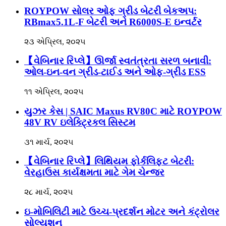
ROYPOW સોલર ઓફ ગ્રીડ બેટરી બેકઅપ:
RBmax5.1L-F બેટરી અને R6000S-E ઇન્વર્ટર
૨૩ એપ્રિલ, ૨૦૨૫
【વેબિનાર રિપ્લે】ઊર્જા સ્વતંત્રતા સરળ બનાવી:
ઓલ-ઇન-વન ગ્રીડ-ટાઈડ અને ઓફ-ગ્રીડ ESS
૧૧ એપ્રિલ, ૨૦૨૫
યુઝર કેસ | SAIC Maxus RV80C માટે ROYPOW
48V RV ઇલેક્ટ્રિકલ સિસ્ટમ
૩૧ માર્ચ, ૨૦૨૫
【વેબિનાર રિપ્લે】લિથિયમ ફોર્કલિફ્ટ બેટરી:
વેરહાઉસ કાર્યક્ષમતા માટે ગેમ ચેન્જર
૨૮ માર્ચ, ૨૦૨૫
ઇ-મોબિલિટી માટે ઉચ્ચ-પ્રદર્શન મોટર અને કંટ્રોલર
સોલ્યુશન