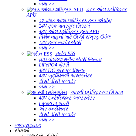
બધા >>
ટ્રક ઓલ-ઇલેક્ટ્રિક
APU
૧૨ વોલ્ટ ઓલ-ઇલેક્ટ્રિક ટ્રક એપીયુ
24V ટ્રક પાવરકૂલ સિસ્ટમ
48V ઓલ-ઇલેક્ટ્રિક ટ્રક APU
વિશેષ વાહનો માટે ઊર્જા સંગ્રહ ઉકેલ
12V ટ્રક સ્ટાર્ટર બેટરી
બધા >>
મરીન ESS
હાઇ-વોલ્ટેજ મરીન બેટરી સિસ્ટમ
LiFePO4 બેટરી
48V DC એર કન્ડીશનર
48V બુદ્ધિશાળી અલ્ટરનેટર
ડીસી-ડીસી કન્વર્ટર
બધા >>
આરવી ઇલેક્ટ્રિકલ સિસ્ટમ
48V ઇન્ટેલિજન્ટ અલ્ટરનેટર
LiFePO4 બેટરી
એર કન્ડીશનર
ડીસી-ડીસી કન્વર્ટર
બધા >>
અલ્ટ્રાડ્રાઇવ
સેવાઓ