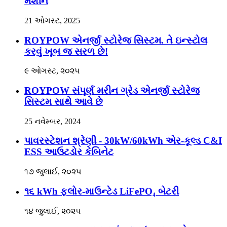
મશીન
21 ઓગસ્ટ, 2025
ROYPOW એનર્જી સ્ટોરેજ સિસ્ટમ. તે ઇન્સ્ટોલ
કરવું ખૂબ જ સરળ છે!
૯ ઓગસ્ટ, ૨૦૨૫
ROYPOW સંપૂર્ણ મરીન ગ્રેડ એનર્જી સ્ટોરેજ
સિસ્ટમ સાથે આવે છે
25 નવેમ્બર, 2024
પાવરસ્ટેશન શ્રેણી - 30kW/60kWh એર-કૂલ્ડ C&I
ESS આઉટડોર કેબિનેટ
૧૭ જુલાઈ, ૨૦૨૫
૧૬ kWh ફ્લોર-માઉન્ટેડ LiFePO₄ બેટરી
૧૪ જુલાઈ, ૨૦૨૫