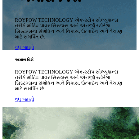
ROYPOW TECHNOLOGY એક-સ્ટોપ સોલ્યુશન્સ
તરીકે મોટિવ પાવર સિસ્ટમ્સ અને એનર્જી સ્ટોરેજ
સિસ્ટમ્સના સંશોધન અને વિકાસ, ઉત્પાદન અને વેચાણ
માટે સમર્પિત છે.
વધુ જાણો
અમારા વિશે
ROYPOW TECHNOLOGY એક-સ્ટોપ સોલ્યુશન્સ
તરીકે મોટિવ પાવર સિસ્ટમ્સ અને એનર્જી સ્ટોરેજ
સિસ્ટમ્સના સંશોધન અને વિકાસ, ઉત્પાદન અને વેચાણ
માટે સમર્પિત છે.
વધુ જાણો