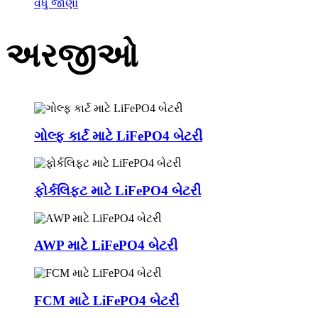
વધુ જાણો
અરજીઓ
ગોલ્ફ કાર્ટ માટે LiFePO4 બેટરી
ફોર્કલિફ્ટ માટે LiFePO4 બેટરી
AWP માટે LiFePO4 બેટરી
FCM માટે LiFePO4 બેટરી