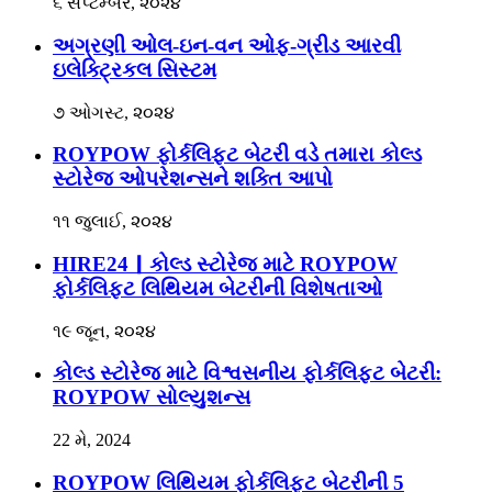
૬ સપ્ટેમ્બર, ૨૦૨૪
અગ્રણી ઓલ-ઇન-વન ઓફ-ગ્રીડ આરવી
ઇલેક્ટ્રિકલ સિસ્ટમ
૭ ઓગસ્ટ, ૨૦૨૪
ROYPOW ફોર્કલિફ્ટ બેટરી વડે તમારા કોલ્ડ
સ્ટોરેજ ઓપરેશન્સને શક્તિ આપો
૧૧ જુલાઈ, ૨૦૨૪
HIRE24｜કોલ્ડ સ્ટોરેજ માટે ROYPOW
ફોર્કલિફ્ટ લિથિયમ બેટરીની વિશેષતાઓ
૧૯ જૂન, ૨૦૨૪
કોલ્ડ સ્ટોરેજ માટે વિશ્વસનીય ફોર્કલિફ્ટ બેટરી:
ROYPOW સોલ્યુશન્સ
22 મે, 2024
ROYPOW લિથિયમ ફોર્કલિફ્ટ બેટરીની 5