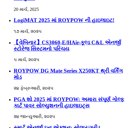
20 માર્ચ, 2025
LogiMAT 2025 માં ROYPOW ની હાઇલાઇટ!
૧૭ માર્ચ, ૨૦૨૫
【વેબિનાર】CS3060-E/HAir-કૂલ્ડ C&L એનર્જી
સ્ટોરેજ સિસ્ટમનો પરિચય
૫ માર્ચ, ૨૦૨૫
ROYPOW DG Mate Series X250KT થ્રી વર્કિંગ
મોડ
૨૪ ફેબ્રુઆરી, ૨૦૨૫
PGA શો 2025 માં ROYPOW: અમારા સંપૂર્ણ ગોલ્ફ
કાર્ટ પાવર સોલ્યુશનની હાઇલાઇટ્સ
૨૪ જાન્યુઆરી, ૨૦૨૫
સ્માર્ટ એનર્જી ઇન એક્શન: સોલાર/ગ્રીડ