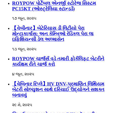
ROYPOW પોર્ટેબલ એનર્જી સ્ટોરેજ સિસ્ટમ
PC15KT (ઓસ્ટ્રેલિયા સ્ટાન્ડર્ડ)
૧૭ જૂન, ૨૦૨૫
【વેબીનાર】બેટેરિયાસ ડી લિટીયો પેરા
મોન્ટાકાર્ગાસ: અન કેમ્બિઓ રેડિકલ પેરા લા
ઇફિશિયન્સી ડેલ અલ્માસેન
૧૩ જૂન, ૨૦૨૫
ROYPOW ચાર્જર્સ વડે તમારી ફોર્કલિફ્ટ બેટરીને
કાર્યક્ષમ રીતે ચાર્જ કરો
૪ જૂન, ૨૦૨૫
【વેબિનાર રિપ્લે】HV DNV-પ્રમાણિત લિથિયમ
બેટરી સોલ્યુશન સાથે દરિયાઈ ઉદ્યોગને સશક્ત
બનાવવું
૨૯ મે, ૨૦૨૫