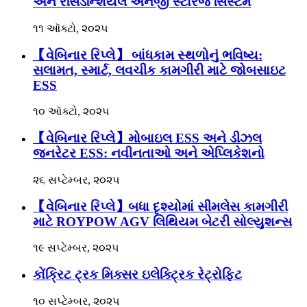
અને રેસિડેન્શિયલ એનર્જી સ્ટોરેજ સિસ્ટમ
૧૧ ઑક્ટો, ૨૦૨૫
【વેબિનાર રિપ્લે】 બાંધકામ સ્થળોનું ભવિષ્ય:
સલામત, સ્માર્ટ, લવચીક કામગીરી માટે જોબસાઇટ
ESS
૧૦ ઑક્ટો, ૨૦૨૫
【વેબિનાર રિપ્લે】મોબાઇલ ESS અને ડીઝલ
જનરેટર ESS: નવીનતાઓ અને એપ્લિકેશનો
૨૬ સપ્ટેમ્બર, ૨૦૨૫
【વેબિનાર રિપ્લે】બધા દૃશ્યોમાં સીમલેસ કામગીરી
માટે ROYPOW AGV લિથિયમ બેટરી સોલ્યુશન્સ
૧૯ સપ્ટેમ્બર, ૨૦૨૫
કોંક્રિટ ટ્રક મિક્સર ઇલેક્ટ્રિક રેટ્રોફિટ
૧૦ સપ્ટેમ્બર, ૨૦૨૫