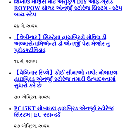
શિખાઉ માણસ માટે અનુકૂળ DIY ઑફ-ગ્રીડ
ROYPOW સોલર એનર્જી સ્ટોરેજ સિસ્ટમ - સ્ટેપ
બાય સ્ટેપ
૨૪ મે, ૨૦૨૫
【વેબીનાર】સિસ્ટેમા હાયબ્રિડો મોવિલ ડી
અલ્માસેનામિએન્ટો ડી એનર્જી પેરા મેજોર તુ
પ્રોડકટીવિડાડ
૧૬ મે, ૨૦૨૫
【વેબિનાર રિપ્લે】કોઈ સીમાઓ નથી: મોબાઇલ
હાઇબ્રિડ એનર્જી સ્ટોરેજ તમારી ઉત્પાદકતામાં
સુધારો કરે છે
૩૦ એપ્રિલ, ૨૦૨૫
PC15KT મોબાઇલ હાઇબ્રિડ એનર્જી સ્ટોરેજ
સિસ્ટમ | EU સ્ટાન્ડર્ડ
૨૭ એપ્રિલ, ૨૦૨૫