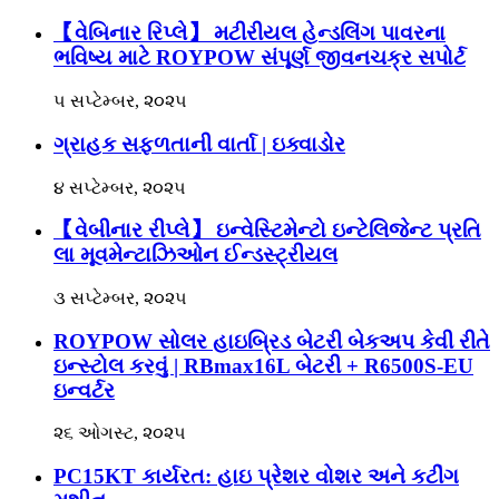
【વેબિનાર રિપ્લે】 મટીરીયલ હેન્ડલિંગ પાવરના
ભવિષ્ય માટે ROYPOW સંપૂર્ણ જીવનચક્ર સપોર્ટ
૫ સપ્ટેમ્બર, ૨૦૨૫
ગ્રાહક સફળતાની વાર્તા | ઇક્વાડોર
૪ સપ્ટેમ્બર, ૨૦૨૫
【વેબીનાર રીપ્લે】 ઇન્વેસ્ટિમેન્ટો ઇન્ટેલિજેન્ટ પ્રતિ
લા મૂવમેન્ટાઝિઓન ઈન્ડસ્ટ્રીયલ
૩ સપ્ટેમ્બર, ૨૦૨૫
ROYPOW સોલર હાઇબ્રિડ બેટરી બેકઅપ કેવી રીતે
ઇન્સ્ટોલ કરવું | RBmax16L બેટરી + R6500S-EU
ઇન્વર્ટર
૨૬ ઓગસ્ટ, ૨૦૨૫
PC15KT કાર્યરત: હાઇ પ્રેશર વોશર અને કટીંગ