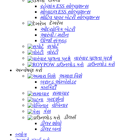
ઉકેલો
રહેણાંક ESS સોલ્યુશન્સ
મોબાઇલ ESS સોલ્યુશન્સ
મોટિવ પાવર બેટરી સોલ્યુશન્સ
દેખરેખ
ઔદ્યોગિક બેટરી
આરવી / મરીન
ઊર્જા સંગ્રહ
સપોર્ટ
વોરંટી
વારંવાર પૂછાતા પ્રશ્નો
ડાઉનલોડ કરો
અન્વેષણ કરો
અમારા વિશે
બ્રાન્ડ એમ્બેસેડર
કારકિર્દી
સમાચાર
પ્રદર્શનો
વેબિનાર
કેસ
ડીલર્સ
ડીલર શોધો
ડીલર બનો
બ્લોગ