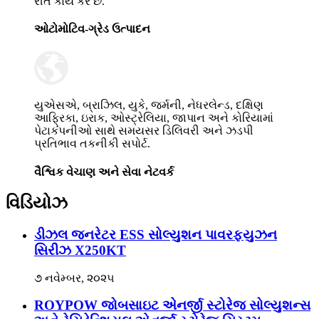
રીતે કાર્ય કરે છે.
ઓટોમોટિવ-ગ્રેડ ઉત્પાદન
યુએસએ, બ્રાઝિલ, યુકે, જર્મની, નેધરલેન્ડ, દક્ષિણ
આફ્રિકા, ઇરાક, ઓસ્ટ્રેલિયા, જાપાન અને કોરિયામાં
પેટાકંપનીઓ સાથે સમયસર ડિલિવરી અને ઝડપી
પ્રતિભાવ તકનીકી સપોર્ટ.
વૈશ્વિક વેચાણ અને સેવા નેટવર્ક
વિડિયોઝ
ડીઝલ જનરેટર ESS સોલ્યુશન પાવરફ્યુઝન
સિરીઝ X250KT
૭ નવેમ્બર, ૨૦૨૫
ROYPOW જોબસાઇટ એનર્જી સ્ટોરેજ સોલ્યુશન્સ