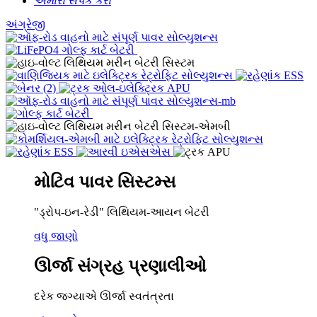
અમારો સંપર્ક કરો
અંગ્રેજી
મોટિવ પાવર સિસ્ટમ્સ
"ડ્રોપ-ઇન-રેડી" લિથિયમ-આયન બેટરી
વધુ જાણો
ઊર્જા સંગ્રહ પ્રણાલીઓ
દરેક જગ્યાએ ઊર્જા સ્વતંત્રતા