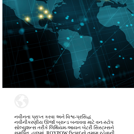
નવીનતા પ્રાપ્ત કરવા અને વિશ્વ-પ્રસિદ્ધ
નવીનીકરણીય ઊર્જા બ્રાન્ડ બનાવવા માટે વન-સ્ટોપ
સોલ્યુશન્સ તરીકે લિથિયમ-આયન બેટરી સિસ્ટમ્સને
સમર્પિત. હાલમાં, ROYPOW ઉત્પાદનો તમામ રહેવાની