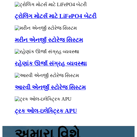
ટ્રોલિંગ મોટર્સ માટે LiFePO4 બેટરી
મરીન એનર્જી સ્ટોરેજ સિસ્ટમ
રહેણાંક ઊર્જા સંગ્રહ વ્યવસ્થા
આરવી એનર્જી સ્ટોરેજ સિસ્ટમ
ટ્રક ઓલ-ઇલેક્ટ્રિક APU
અમારા વિશે