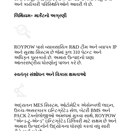
અને કાર્યકારી પરિસ્થિતિઓને આવરી લે છે.
લિથિયમ+ માર્કેટનો અગ્રણી
ROYPOW પાસે વ્યાવસાયિક R&D ટીમ અને વ્યાપક IP
અને સુરક્ષા સિસ્ટમ છે જેમાં કુલ 310 પેટન્ટ અને
અધિકૃત પુરસ્કારો છે. અમારા ઉત્પાદનો ઘણા
આંતરરાષ્ટ્રીય ધોરણોનું પાલન કરે છે.
સ્વતંત્ર સંશોધન અને વિકાસ ક્ષમતાઓ
અદ્યતન MES સિસ્ટમ, ઓટોમેટિક એસેમ્બલી લાઇન,
ઉચ્ચ-અસરકારક ઇન્ટિગ્રેટેડ સેલ, બેટરી BMS અને
PACK ટેક્નોલોજીઓ અમલમાં મુકવા સાથે, ROYPOW
"એન્ડ-ટુ-એન્ડ" ઇન્ટિગ્રેટેડ ડિલિવરી માટે સક્ષમ છે અને
અમારા ઉત્પાદનોને ઉદ્યોગના ધોરણો કરતાં વધુ સારી