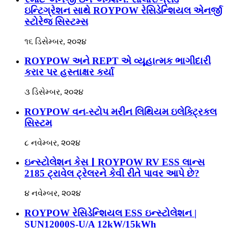
ઇન્ટિગ્રેશન સાથે ROYPOW રેસિડેન્શિયલ એનર્જી
સ્ટોરેજ સિસ્ટમ્સ
૧૬ ડિસેમ્બર, ૨૦૨૪
ROYPOW અને REPT એ વ્યૂહાત્મક ભાગીદારી
કરાર પર હસ્તાક્ષર કર્યા
૩ ડિસેમ્બર, ૨૦૨૪
ROYPOW વન-સ્ટોપ મરીન લિથિયમ ઇલેક્ટ્રિકલ
સિસ્ટમ
૮ નવેમ્બર, ૨૦૨૪
ઇન્સ્ટોલેશન કેસ｜ROYPOW RV ESS લાન્સ
2185 ટ્રાવેલ ટ્રેલરને કેવી રીતે પાવર આપે છે?
૪ નવેમ્બર, ૨૦૨૪
ROYPOW રેસિડેન્શિયલ ESS ઇન્સ્ટોલેશન |
SUN12000S-U/A 12kW/15kWh