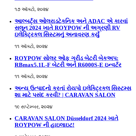
૧૭ ઑક્ટો, ૨૦૨૪
આલ્બર્ટ્સ ઓલરાડટેકનિક અને ADAC એ કારવાં
સલૂન 2024 ખાતે ROYPOW ની અગ્રણી RV
ઇલેક્ટ્રિકલ સિસ્ટમનું અનાવરણ કર્યું
૧૧ ઑક્ટો, ૨૦૨૪
ROYPOW સોલર ઓફ ગ્રીડ બેટરી બેકઅપ:
RBmax5.1L-F બેટરી અને R6000S-E ઇન્વર્ટર
૧૧ ઑક્ટો, ૨૦૨૪
અન્ય ઉત્પાદનો કરતાં રોયપો ઇલેક્ટ્રિકલ સિસ્ટમ્સ
શા માટે પસંદ કરવી? | CARAVAN SALON
૧૯ સપ્ટેમ્બર, ૨૦૨૪
CARAVAN SALON Düsseldorf 2024 ખાતે
ROYPOW ની હાઇલાઇટ!