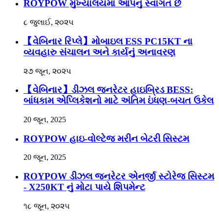
ROYPOW મુખ્યાલયમાં આપનું સ્વાગત છે
૮ જુલાઈ, ૨૦૨૫
【વેબિનાર રિપ્લે】મોબાઇલ ESS PC15KT ના
વ્યવહારુ સંચાલન અને કાર્યનું અનાવરણ
૨૭ જૂન, ૨૦૨૫
【વેબિનાર】ડીઝલ જનરેટર હાઇબ્રિડ BESS:
બાંધકામ એપ્લિકેશનો માટે અંતિમ ઇંધણ-બચત ઉકેલ
20 જૂન, 2025
ROYPOW હાઇ-વોલ્ટેજ મરીન બેટરી સિસ્ટમ
20 જૂન, 2025
ROYPOW ડીઝલ જનરેટર એનર્જી સ્ટોરેજ સિસ્ટમ
- X250KT નું મોટા પાયે શિપમેન્ટ
૧૮ જૂન, ૨૦૨૫