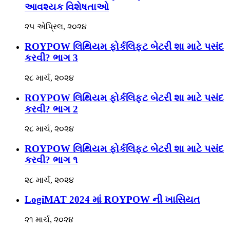
આવશ્યક વિશેષતાઓ
૨૫ એપ્રિલ, ૨૦૨૪
ROYPOW લિથિયમ ફોર્કલિફ્ટ બેટરી શા માટે પસંદ
કરવી? ભાગ 3
૨૮ માર્ચ, ૨૦૨૪
ROYPOW લિથિયમ ફોર્કલિફ્ટ બેટરી શા માટે પસંદ
કરવી? ભાગ 2
૨૮ માર્ચ, ૨૦૨૪
ROYPOW લિથિયમ ફોર્કલિફ્ટ બેટરી શા માટે પસંદ
કરવી? ભાગ ૧
૨૮ માર્ચ, ૨૦૨૪
LogiMAT 2024 માં ROYPOW ની ખાસિયત
૨૧ માર્ચ, ૨૦૨૪