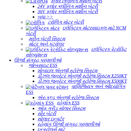
ફ્લોર ક્લિનિંગ મશીન બેટરી
24V ફ્લોર ક્લીનિંગ મશીન બેટરી
36V ફ્લોર ક્લીનિંગ મશીન બેટરી
બધા >>
ટ્રોલિંગ મોટર બેટરી
ઇલેક્ટ્રિક મોટરસાઇકલ માટે NCM
બેટરી
મરીન બેટરી સિસ્ટમ
મોટર અને કંટ્રોલર
ઇલેક્ટ્રિક રેટ્રોફિટ
સોલ્યુશન્સ
ઊર્જા સંગ્રહ પ્રણાલીઓ
જોબસાઇટ ESS
મોબાઇલ એનર્જી સ્ટોરેજ સિસ્ટમ
ડીઝલ જનરેટર એનર્જી સ્ટોરેજ સિસ્ટમ X250KT
ડીઝલ જનરેટર એનર્જી સ્ટોરેજ સિસ્ટમ X500KT
વાણિજ્યિક અને ઔદ્યોગિક
ESS
એર-કૂલ્ડ એનર્જી સ્ટોરેજ સિસ્ટમ
રહેણાંક ESS
ઓફ ગ્રીડ સોલાર સિસ્ટમ
સૌર બેટરી
સોલાર ઇન્વર્ટર
રહેણાંક ઊર્જા સંગ્રહ પ્રણાલીઓ
ઇન્સ્ટોલર્સ માટે