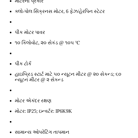
મોટરનો પ્રકાર
ક્લો-પોલ સિંક્રનસ મોટર, 6 ફેઝ/હેરપિન સ્ટેટર
પીક મોટર પાવર
૧૦ કિલોવોટ, ૨૦ સેકંડ @ ૧૦૫ ℃
પીક ટોર્ક
હાઇબ્રિડ સ્ટાર્ટ માટે ૫૦ ન્યૂટન મીટર @ ૨૦ સેકન્ડ; ૬૦
ન્યૂટન મીટર @ ૨ સેકન્ડ
મોટર એકંદર રક્ષણ
મોટર: IP25; ઇન્વર્ટર: IP6K9K
સામાન્ય ઓપરેટિંગ તાપમાન