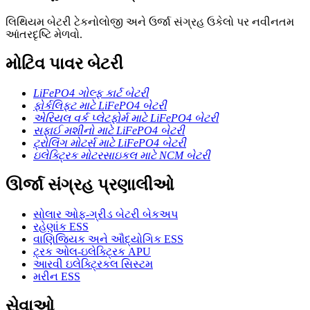
લિથિયમ બેટરી ટેકનોલોજી અને ઉર્જા સંગ્રહ ઉકેલો પર નવીનતમ
આંતરદૃષ્ટિ મેળવો.
મોટિવ પાવર બેટરી
LiFePO4 ગોલ્ફ કાર્ટ બેટરી
ફોર્કલિફ્ટ માટે LiFePO4 બેટરી
એરિયલ વર્ક પ્લેટફોર્મ માટે LiFePO4 બેટરી
સફાઈ મશીનો માટે LiFePO4 બેટરી
ટ્રોલિંગ મોટર્સ માટે LiFePO4 બેટરી
ઇલેક્ટ્રિક મોટરસાઇકલ માટે NCM બેટરી
ઊર્જા સંગ્રહ પ્રણાલીઓ
સોલાર ઓફ-ગ્રીડ બેટરી બેકઅપ
રહેણાંક ESS
વાણિજ્યિક અને ઔદ્યોગિક ESS
ટ્રક ઓલ-ઇલેક્ટ્રિક APU
આરવી ઇલેક્ટ્રિકલ સિસ્ટમ
મરીન ESS
સેવાઓ