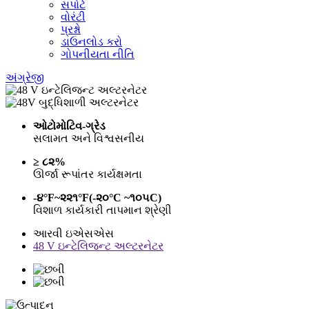
સપોર્ટ
વોરંટી
પ્રશ્નો
ડાઉનલોડ કરો
ગોપનીયતા નીતિ
અંગ્રેજી
ઓટોમોટિવ-ગ્રેડ
સલામત અને વિશ્વસનીય
≥ ૮૨%
ઊર્જા રૂપાંતર કાર્યક્ષમતા
-૪°F~૨૨૧°F(-૨૦°C ~૧૦૫C)
વિશાળ કાર્યકારી તાપમાન શ્રેણી
આરવી ઇએસએસ
48 V ઇન્ટેલિજન્ટ અલ્ટરનેટર