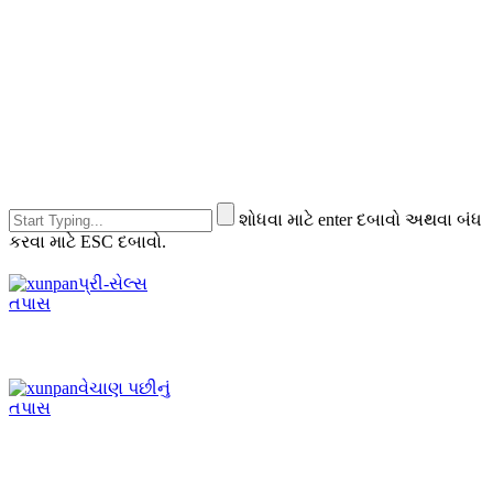
શોધવા માટે enter દબાવો અથવા બંધ
કરવા માટે ESC દબાવો.
પ્રી-સેલ્સ
તપાસ
વેચાણ પછીનું
તપાસ