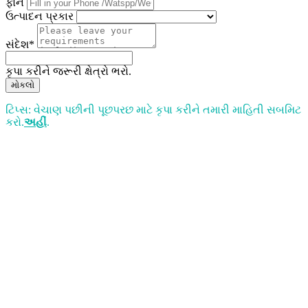
ફોન
ઉત્પાદન પ્રકાર
સંદેશ*
કૃપા કરીને જરૂરી ક્ષેત્રો ભરો.
મોકલો
ટિપ્સ: વેચાણ પછીની પૂછપરછ માટે કૃપા કરીને તમારી માહિતી સબમિટ
કરો.
અહીં
.