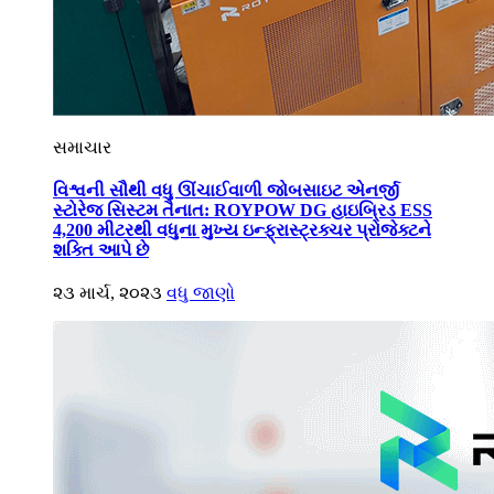
સમાચાર
વિશ્વની સૌથી વધુ ઊંચાઈવાળી જોબસાઇટ એનર્જી
સ્ટોરેજ સિસ્ટમ તૈનાત: ROYPOW DG હાઇબ્રિડ ESS
4,200 મીટરથી વધુના મુખ્ય ઇન્ફ્રાસ્ટ્રક્ચર પ્રોજેક્ટને
શક્તિ આપે છે
૨૩ માર્ચ, ૨૦૨૩
વધુ જાણો