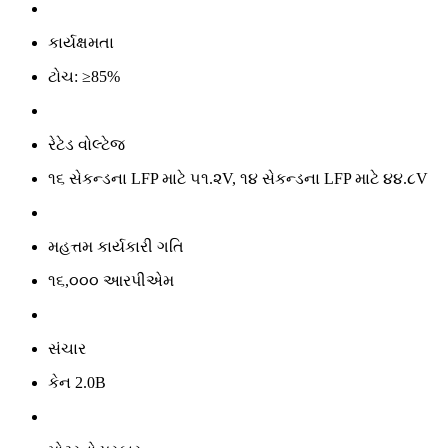
કાર્યક્ષમતા
ટોચ: ≥85%
રેટેડ વોલ્ટેજ
૧૬ સેકન્ડના LFP માટે ૫૧.૨V, ૧૪ સેકન્ડના LFP માટે ૪૪.૮V
મહત્તમ કાર્યકારી ગતિ
૧૬,૦૦૦ આરપીએમ
સંચાર
કેન 2.0B