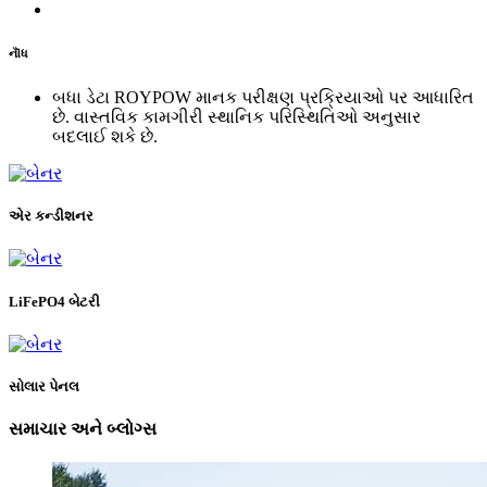
નૉૅધ
બધા ડેટા ROYPOW માનક પરીક્ષણ પ્રક્રિયાઓ પર આધારિત
છે. વાસ્તવિક કામગીરી સ્થાનિક પરિસ્થિતિઓ અનુસાર
બદલાઈ શકે છે.
એર કન્ડીશનર
LiFePO4 બેટરી
સોલાર પેનલ
સમાચાર અને બ્લોગ્સ