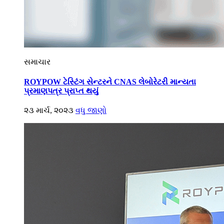
સમાચાર
ROYPOW ટેસ્ટિંગ સેન્ટરને CNAS લેબોરેટરી માન્યતા
પ્રમાણપત્ર પ્રાપ્ત થયું
૨૩ માર્ચ, ૨૦૨૩
વધુ જાણો