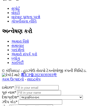
સપોર્ટ
વોરંટી
વારંવાર પૂછાતા પ્રશ્નો
ગોપનીયતા નીતિ
અન્વેષણ કરો
અમારા વિશે
સમાચાર
પ્રદર્શનો
અમારો સંપર્ક કરો
બ્લોગ
કારકિર્દી
© કૉપિરાઇટ - હુઇઝોઉ રોયપો ટેકનોલોજી કંપની લિમિટેડ.
粤ICP备2023039393号
ગરમ ઉત્પાદનો
-
સાઇટમેપ
ઇમેઇલ*
પૂરું નામ*
દેશ/પ્રદેશ*
ઝીપ કોડ*