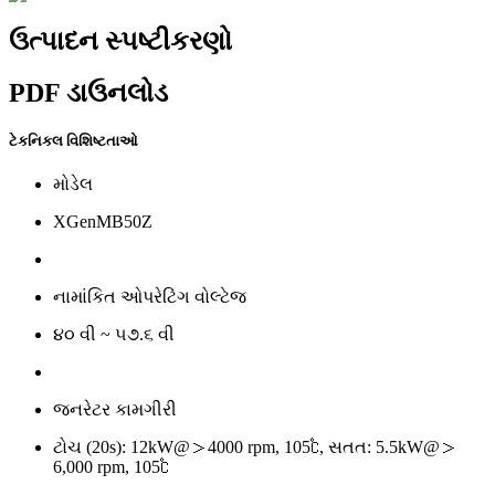
ઉત્પાદન સ્પષ્ટીકરણો
PDF ડાઉનલોડ
ટેકનિકલ વિશિષ્ટતાઓ
મોડેલ
XGenMB50Z
નામાંકિત ઓપરેટિંગ વોલ્ટેજ
૪૦ વી ~ ૫૭.૬ વી
જનરેટર કામગીરી
ટોચ (20s): 12kW@＞4000 rpm, 105℃, સતત: 5.5kW@＞
6,000 rpm, 105℃