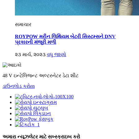
સમાચાર
ROYPOW મરીન લિથિયમ બેટરી સિસ્ટમ્સને DNV
પ્રકારની મંજૂરી મળી
૨૩ માર્ચ, ૨૦૨૩
વધુ જાણો
48 V ઇન્ટેલિજન્ટ અલ્ટરનેટર ડેટા શીટ
ડાઉનલોડ કરો
en
અમારા ન્યૂઝલેટર માટે સબ્સ્ક્રાઇબ કરો