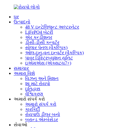
ઘર
ઉત્પાદનો
48 V ઇન્ટેલિજન્ટ અલ્ટરનેટર
LiFePO4 બેટરી
એર કન્ડીશનર
ડીસી-ડીસી કન્વર્ટર
સોલાર પેનલ (વૈકલ્પિક)
ઓલ-ઇન-વન ઇન્વર્ટર (વૈકલ્પિક)
પાવર ડિસ્ટ્રિબ્યુશન યુનિટ
ઇએમએસ (એક્સટચ7+)
સમાચાર
અમારા વિશે
વિઝન અને મિશન
શા માટે રોયપો
ઇતિહાસ
વૈશ્વિકરણ
અમારો સંપર્ક કરો
અમારો સંપર્ક કરો
કારકિર્દી
રોયપાઉ ડીલર બનો
બ્રાન્ડ એમ્બેસેડર
સેવાઓ