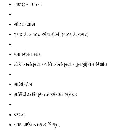
-40℃ ~ 105℃
મોટર વ્યાસ
૧૫૦ ડી x ૧૮૮ એલ મીમી (ગરગડી વગર)
ઓપરેશન મોડ
ટોર્ક નિયંત્રણ / ગતિ નિયંત્રણ / પુનર્જીવિત સ્થિતિ
માઉન્ટિંગ
મર્સિડીઝ સ્પ્રિન્ટર-એન62 બ્રેકેટ
વજન
≤૧૬ પાઉન્ડ (૭.૩ કિગ્રા)