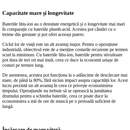
Capacitate mare și longevitate
Bateriile litiu-ion au o densitate energetică și o longevitate mai mari
în comparație cu bateriile plumb-acid. Acestea pot cântări cu o
treime din greutate și pot oferi aceeași putere.
Ciclul lor de viață este un alt avantaj major. Pentru o operațiune
industrială, obiectivul este de a menține costurile recurente pe termen
scurt la minimum. Cu bateriile litiu-ion, bateriile pentru stivuitoare
pot dura de trei ori mai mult, ceea ce duce la economii uriașe de
costuri pe termen lung.
De asemenea, acestea pot funcționa la o adâncime de descărcare mai
mare, de până la 80%, fără niciun impact asupra capacității lor. Acest
lucru prezintă un alt avantaj în ceea ce privește economisirea
timpului. Operațiunile nu trebuie să se oprească la jumătatea
drumului pentru a schimba bateriile, ceea ce poate duce la
economisirea a mii de ore de muncă pe o perioadă suficient de
lungă.
Încărcare de mare viteză