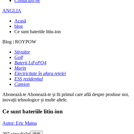
Contactaţi-ne
ANGLIA
Acasă
blog
Ce sunt bateriile litiu-ion
Blog | ROYPOW
Stivuitor
Golf
Baterii LiFePO4
Marin
Electricitate în afara rețelei
ESS rezidențial
Camion
Abonează-te
Abonează-te și fii primul care află despre produse noi,
inovații tehnologice și multe altele.
Ce sunt bateriile litiu-ion
Autor: Eric Maina
297 vizualizări