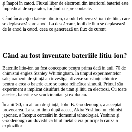
și înapoi în catod. Fluxul liber de electroni din interiorul bateriei este
împiedicat de separator, forțându-i spre contacte.
Când încărcați o baterie litiu-ion, catodul eliberează ioni de litiu, care
se deplasează spre anod. La descărcare, ionii de litiu se deplasează
de la anod la catod, ceea ce generează un flux de curent.
Când au fost inventate bateriile litiu-ion?
Bateriile litiu-ion au fost concepute pentru prima dată în anii '70 de
chimistul englez Stanley Whittingham. În timpul experimentelor
sale, oamenii de știință au investigat diverse substanțe chimice
pentru a crea o baterie care se putea reîncărca singură. Primul său
experiment a implicat disulfură de titan și litiu ca electrozi. Cu toate
acestea, bateriile se scurtcircuitau și explodau.
În anii '80, un alt om de știință, John B. Goodenough, a acceptat
provocarea. La scurt timp după aceea, Akira Yoshino, un chimist
japonez, a început cercetări în domeniul tehnologiei. Yoshino și
Goodenough au dovedit că litiul metalic era principala cauză a
exploziilor.