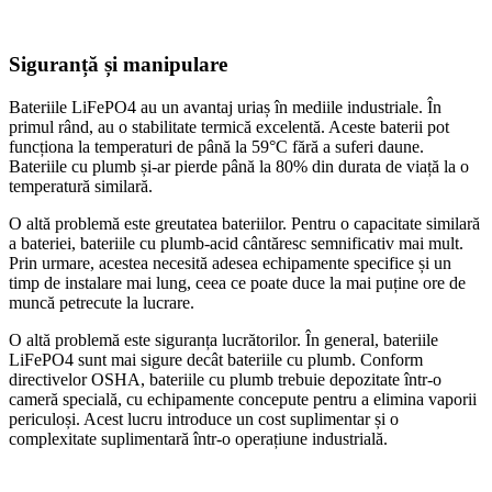
Siguranță și manipulare
Bateriile LiFePO4 au un avantaj uriaș în mediile industriale. În
primul rând, au o stabilitate termică excelentă. Aceste baterii pot
funcționa la temperaturi de până la 59°C fără a suferi daune.
Bateriile cu plumb și-ar pierde până la 80% din durata de viață la o
temperatură similară.
O altă problemă este greutatea bateriilor. Pentru o capacitate similară
a bateriei, bateriile cu plumb-acid cântăresc semnificativ mai mult.
Prin urmare, acestea necesită adesea echipamente specifice și un
timp de instalare mai lung, ceea ce poate duce la mai puține ore de
muncă petrecute la lucrare.
O altă problemă este siguranța lucrătorilor. În general, bateriile
LiFePO4 sunt mai sigure decât bateriile cu plumb. Conform
directivelor OSHA, bateriile cu plumb trebuie depozitate într-o
cameră specială, cu echipamente concepute pentru a elimina vaporii
periculoși. Acest lucru introduce un cost suplimentar și o
complexitate suplimentară într-o operațiune industrială.