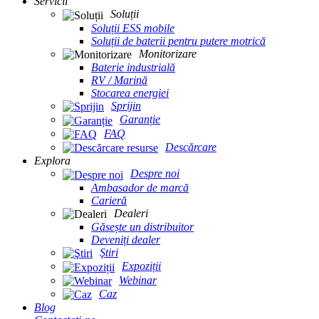
Servicii
Soluții
Soluții ESS mobile
Soluții de baterii pentru putere motrică
Monitorizare
Baterie industrială
RV / Marină
Stocarea energiei
Sprijin
Garanție
FAQ
Descărcare
Explora
Despre noi
Ambasador de marcă
Carieră
Dealeri
Găsește un distribuitor
Deveniți dealer
Ştiri
Expoziții
Webinar
Caz
Blog