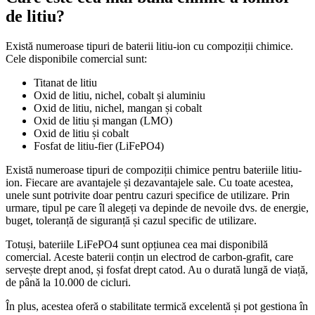
de litiu?
Există numeroase tipuri de baterii litiu-ion cu compoziții chimice.
Cele disponibile comercial sunt:
Titanat de litiu
Oxid de litiu, nichel, cobalt și aluminiu
Oxid de litiu, nichel, mangan și cobalt
Oxid de litiu și mangan (LMO)
Oxid de litiu și cobalt
Fosfat de litiu-fier (LiFePO4)
Există numeroase tipuri de compoziții chimice pentru bateriile litiu-
ion. Fiecare are avantajele și dezavantajele sale. Cu toate acestea,
unele sunt potrivite doar pentru cazuri specifice de utilizare. Prin
urmare, tipul pe care îl alegeți va depinde de nevoile dvs. de energie,
buget, toleranță de siguranță și cazul specific de utilizare.
Totuși, bateriile LiFePO4 sunt opțiunea cea mai disponibilă
comercial. Aceste baterii conțin un electrod de carbon-grafit, care
servește drept anod, și fosfat drept catod. Au o durată lungă de viață,
de până la 10.000 de cicluri.
În plus, acestea oferă o stabilitate termică excelentă și pot gestiona în