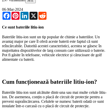
清空
06-Mar-2024
Facebook
Pinterest
LinkedIn
X
Reddit
Ce sunt bateriile litiu-ion
Bateriile litiu-ion sunt un tip popular de chimie a bateriilor. Un
avantaj major pe care îl oferă aceste baterii este faptul că sunt
reîncărcabile. Datorită acestei caracteristici, acestea se găsesc în
majoritatea dispozitivelor de larg consum care utilizează o baterie.
Pot fi găsite în telefoane, vehicule electrice și cărucioare de golf
alimentate cu baterii.
Cum funcționează bateriile litiu-ion?
Bateriile litiu-ion sunt alcătuite dintr-una sau mai multe celule litiu-
ion. De asemenea, conțin o placă de circuit de protecție pentru a
preveni supraîncărcarea. Celulele se numesc baterii odată ce sunt
instalate într-o carcasă cu o placă de circuit de protecție.