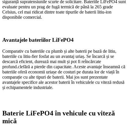
siguranță supratensiunile scurte de solicitare. Bateriile LiFePO4 sunt
evaluate pentru un prag de fugă termică de până la 265 grade
Celsius, cel mai ridicat dintre toate tipurile de baterii litiu-ion
disponibile comercial.
Avantajele bateriilor LiFePO4
Comparativ cu bateriile cu plumb și alte baterii pe bază de litiu,
bateriile cu litiu-fier fosfat au un avantaj uriaș. Se încarcă și se
descarcă eficient, durează mai mult și pot fi reîncărcate
profund.
cle
fără a pierde din capacitate. Aceste avantaje înseamnă că
bateriile oferă economii uriașe de costuri pe durata lor de viață în
comparație cu alte tipuri de baterii. Mai jos sunt prezentate
avantajele specifice ale acestor baterii în vehiculele cu viteză redusă
și echipamentele industriale.
Baterie LiFePO4 în vehicule cu viteză
mică