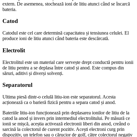
extern. De asemenea, stochează ioni de litiu atunci când se încarcă
bateria.
Catod
Catodul este cel care determină capacitatea și tensiunea celulei. El
produce ioni de litiu atunci când bateria este descărcată.
Electrolit
Electrolitul este un material care servește drept conductă pentru ionii
de litiu pentru a se deplasa între catod și anod. Este compus din
săruri, aditivi și diverși solvenți.
Separatorul
Ultima piesă dintr-o celulă litiu-ion este separatorul. Acesta
acționează ca o barieră fizică pentru a separa catod și anod.
Bateriile litiu-ion funcționează prin deplasarea ionilor de litiu de la
catod la anod și invers prin intermediul electrolitului. Pe măsură ce
ionii se mișcă, aceștia activează electronii liberi din anod, creând o
sarcină la colectorul de curent pozitiv. Acești electroni curg prin
dispozitiv, un telefon sau o cărucior de golf, către colectorul negativ