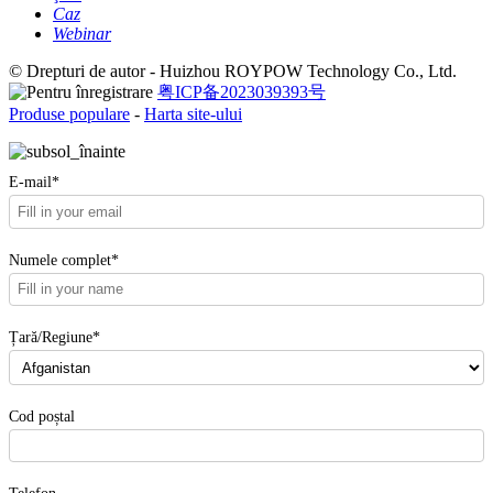
Caz
Webinar
© Drepturi de autor - Huizhou ROYPOW Technology Co., Ltd.
粤ICP备2023039393号
Produse populare
-
Harta site-ului
E-mail*
Numele complet*
Țară/Regiune*
Cod poștal