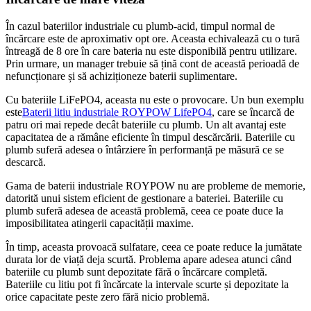
În cazul bateriilor industriale cu plumb-acid, timpul normal de
încărcare este de aproximativ opt ore. Aceasta echivalează cu o tură
întreagă de 8 ore în care bateria nu este disponibilă pentru utilizare.
Prin urmare, un manager trebuie să țină cont de această perioadă de
nefuncționare și să achiziționeze baterii suplimentare.
Cu bateriile LiFePO4, aceasta nu este o provocare. Un bun exemplu
este
Baterii litiu industriale ROYPOW LifePO4
, care se încarcă de
patru ori mai repede decât bateriile cu plumb. Un alt avantaj este
capacitatea de a rămâne eficiente în timpul descărcării. Bateriile cu
plumb suferă adesea o întârziere în performanță pe măsură ce se
descarcă.
Gama de baterii industriale ROYPOW nu are probleme de memorie,
datorită unui sistem eficient de gestionare a bateriei. Bateriile cu
plumb suferă adesea de această problemă, ceea ce poate duce la
imposibilitatea atingerii capacității maxime.
În timp, aceasta provoacă sulfatare, ceea ce poate reduce la jumătate
durata lor de viață deja scurtă. Problema apare adesea atunci când
bateriile cu plumb sunt depozitate fără o încărcare completă.
Bateriile cu litiu pot fi încărcate la intervale scurte și depozitate la
orice capacitate peste zero fără nicio problemă.