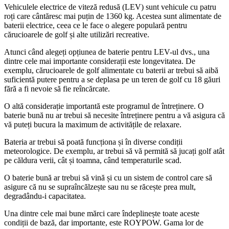
Vehiculele electrice de viteză redusă (LEV) sunt vehicule cu patru
roți care cântăresc mai puțin de 1360 kg. Acestea sunt alimentate de
baterii electrice, ceea ce le face o alegere populară pentru
cărucioarele de golf și alte utilizări recreative.
Atunci când alegeți opțiunea de baterie pentru LEV-ul dvs., una
dintre cele mai importante considerații este longevitatea. De
exemplu, cărucioarele de golf alimentate cu baterii ar trebui să aibă
suficientă putere pentru a se deplasa pe un teren de golf cu 18 găuri
fără a fi nevoie să fie reîncărcate.
O altă considerație importantă este programul de întreținere. O
baterie bună nu ar trebui să necesite întreținere pentru a vă asigura că
vă puteți bucura la maximum de activitățile de relaxare.
Bateria ar trebui să poată funcționa și în diverse condiții
meteorologice. De exemplu, ar trebui să vă permită să jucați golf atât
pe căldura verii, cât și toamna, când temperaturile scad.
O baterie bună ar trebui să vină și cu un sistem de control care să
asigure că nu se supraîncălzește sau nu se răcește prea mult,
degradându-i capacitatea.
Una dintre cele mai bune mărci care îndeplinește toate aceste
condiții de bază, dar importante, este ROYPOW. Gama lor de