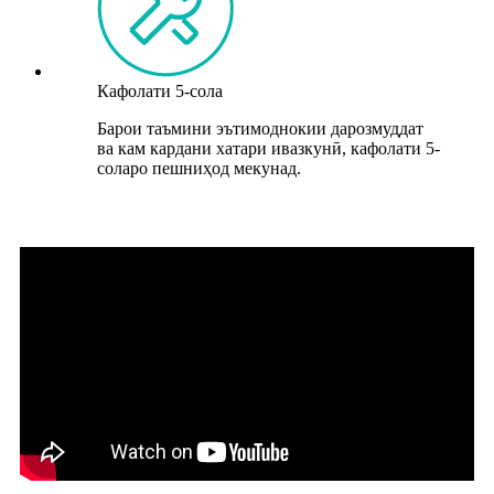
Кафолати 5-сола
Барои таъмини эътимоднокии дарозмуддат
ва кам кардани хатари ивазкунӣ, кафолати 5-
соларо пешниҳод мекунад.