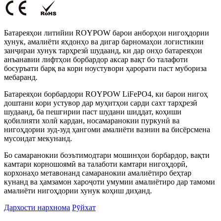
Батареяҳои литийии ROYPOW барои анборҳои нигоҳдории
хунук, амалиёти яхдонҳо ва дигар барномаҳои логистикии
занҷираи хунук тарҳрезӣ шудаанд, ки дар онҳо батареяҳои
анъанавии лифтҳои борбардор аксар вақт бо талафоти
босуръати барқ ​​ва кори ноустувори ҳарорати паст мубориза
мебаранд.
Батареяҳои борбардори ROYPOW LiFePO4, ки барои нигоҳ
доштани кори устувор дар муҳитҳои сарди сахт тарҳрезӣ
шудаанд, ба пешгирии паст шудани шиддат, коҳиши
қобилияти холӣ кардан, носамаранокии пуркунӣ ва
нигоҳдории зуд-зуд ҳангоми амалиёти вазнин ва бисёрсмена
мусоидат мекунанд.
Бо самаранокии боэътимодтари мошинҳои борбардор, вақти
камтари корношоямӣ ва талаботи камтари нигоҳдорӣ,
корхонаҳо метавонанд самаранокии амалиётиро беҳтар
кунанд ва ҳамзамон хароҷоти умумии амалиётиро дар тамоми
амалиёти нигоҳдории хунук коҳиш диҳанд.
Дархости нархнома
Рӯйхат