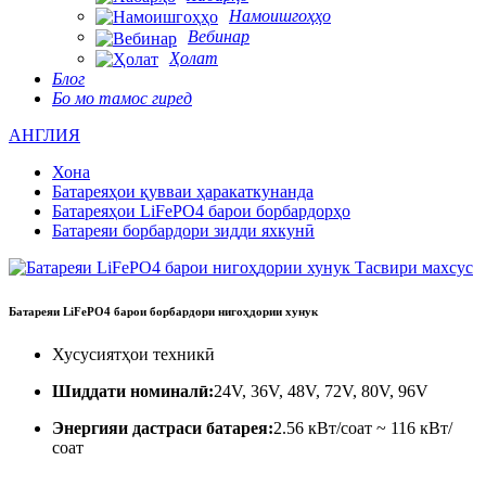
Намоишгоҳҳо
Вебинар
Ҳолат
Блог
Бо мо тамос гиред
АНГЛИЯ
Хона
Батареяҳои қувваи ҳаракаткунанда
Батареяҳои LiFePO4 барои борбардорҳо
Батареяи борбардори зидди яхкунӣ
Батареяи LiFePO4 барои борбардори нигоҳдории хунук
Хусусиятҳои техникӣ
Шиддати номиналӣ:
24V, 36V, 48V, 72V, 80V, 96V
Энергияи дастраси батарея
:
2.56 кВт/соат ~ 116 кВт/
соат