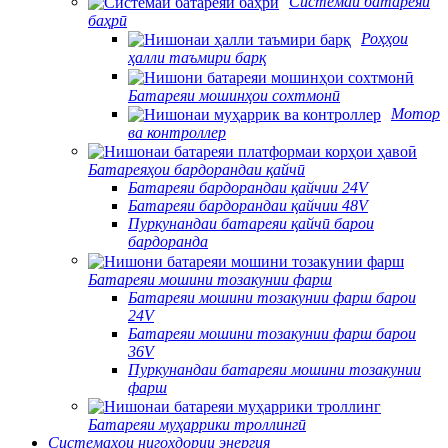
Системаи батареяи
баҳрӣ
Роҳҳои
ҳалли таъмири барқ
Батареяи мошинҳои сохтмонӣ
Мотор
ва контроллер
Батареяҳои бардорандаи қайчӣ
Батареяи бардорандаи қайчии 24V
Батареяи бардорандаи қайчии 48V
Пуркунандаи батареяи қайчӣ барои
бардоранда
Батареяи мошини тозакунии фарш
Батареяи мошини тозакунии фарш барои
24V
Батареяи мошини тозакунии фарш барои
36V
Пуркунандаи батареяи мошини тозакунии
фарш
Батареяи муҳаррики троллингӣ
Системаҳои нигоҳдории энергия