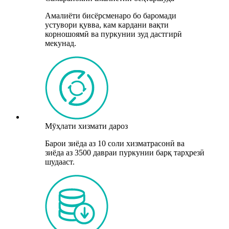
Амалиёти бисёрсменаро бо баромади
устувори қувва, кам кардани вақти
корношоямӣ ва пуркунии зуд дастгирӣ
мекунад.
Мӯҳлати хизмати дароз
Барои зиёда аз 10 соли хизматрасонӣ ва
зиёда аз 3500 давраи пуркунии барқ ​​тарҳрезӣ
шудааст.