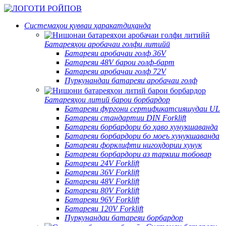
Системаҳои қувваи ҳаракатдиҳанда
Батареяҳои аробачаи голфи литийӣ
Батареяи аробачаи голф 36V
Батареяи 48V барои голф-барт
Батареяи аробачаи голф 72V
Пуркунандаи батареяи аробачаи голф
Батареяҳои литий барои борбардор
Батареяи фургони сертификатсияшудаи UL
Батареяи стандартии DIN Forklift
Батареяи борбардори бо ҳаво хунукшаванда
Батареяи борбардори бо моеъ хунукшаванда
Батареяи форклифти нигоҳдории хунук
Батареяи борбардори аз таркиш тобовар
Батареяи 24V Forklift
Батареяи 36V Forklift
Батареяи 48V Forklift
Батареяи 80V Forklift
Батареяи 96V Forklift
Батареяи 120V Forklift
Пуркунандаи батареяи борбардор