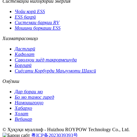
Системаҳои нигоҳдории энергия
Ҷойи корӣ ESS
ESS баҳрӣ
Системаи барқии RV
Мошини боркаши ESS
Хизматрасониҳо
Дастгирӣ
Кафолат
Саволҳои зиёд такрормешуда
Боргирӣ
Сиёсати Корбурди Маълумоти Шахсӣ
Омӯзиш
Дар бораи мо
Бо мо тамос гиред
Намоишгоҳҳо
Хабарҳо
Ҳолат
Вебинар
© Ҳуқуқи муаллиф - Huizhou ROYPOW Technology Co., Ltd.
粤ICP备2023039393号