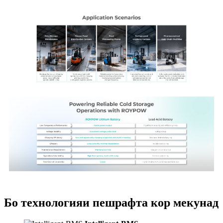
Бо технологияи пешрафта кор мекунад