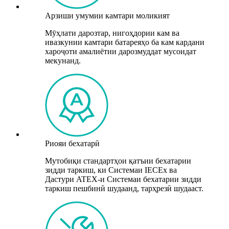
Арзиши умумии камтари моликият
Мӯҳлати дарозтар, нигоҳдории кам ва
ивазкунии камтари батареяҳо ба кам кардани
хароҷоти амалиётии дарозмуддат мусоидат
мекунанд.
Риояи бехатарӣ
Мутобиқи стандартҳои қатъии бехатарии
зидди таркиш, ки Системаи IECEx ва
Дастури ATEX-и Системаи бехатарии зидди
таркиш пешбинӣ шудаанд, тарҳрезӣ шудааст.