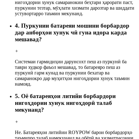
нигоҳдории хунук самаранокии беҳтари ҳарорати паст,
пуркунии тезтар, мӯҳлати хизмати дарозтар ва шиддати
устувортарро таъмин мекунанд.
4. Пуркунии батареяи мошини борбардор
дар анборҳои хунук чӣ гуна идора карда
мешавад?
+
Системаи гармидиҳии дарунсохт пеш аз пуркунӣ ба
таври худкор фаъол мешавад, то батареяро пеш аз
пуркунӣ гарм кунад ва пуркунии бехатар ва
самаранокро дар муҳитҳои нигоҳдории хунук таъмин
намояд.
5. Оё батареяҳои литийи борбардори
нигоҳдории хунук нигоҳдорӣ талаб
мекунанд?
+
Не. Батареяҳои литийии ROYPOW барои борбардорҳо
таъмирро талаб намекунанд ва обёрӣ ва хизматрасонии