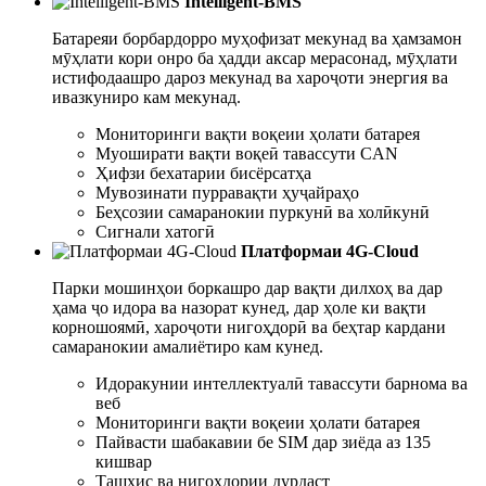
Intelligent-BMS
Батареяи борбардорро муҳофизат мекунад ва ҳамзамон
мӯҳлати кори онро ба ҳадди аксар мерасонад, мӯҳлати
истифодаашро дароз мекунад ва хароҷоти энергия ва
ивазкуниро кам мекунад.
Мониторинги вақти воқеии ҳолати батарея
Муоширати вақти воқеӣ тавассути CAN
Ҳифзи бехатарии бисёрсатҳа
Мувозинати пурравақти ҳуҷайраҳо
Беҳсозии самаранокии пуркунӣ ва холӣкунӣ
Сигнали хатогӣ
Платформаи 4G-Cloud
Парки мошинҳои боркашро дар вақти дилхоҳ ва дар
ҳама ҷо идора ва назорат кунед, дар ҳоле ки вақти
корношоямӣ, хароҷоти нигоҳдорӣ ва беҳтар кардани
самаранокии амалиётиро кам кунед.
Идоракунии интеллектуалӣ тавассути барнома ва
веб
Мониторинги вақти воқеии ҳолати батарея
Пайвасти шабакавии бе SIM дар зиёда аз 135
кишвар
Ташхис ва нигоҳдории дурдаст