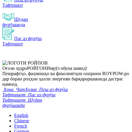
Тафтишот
Шудан
фурӯшанда
Пас аз фурӯш
Тафтишот
Оғози худро
РОЙГОН
Имрӯз обуна шавед!
Пешрафтҳо, фаҳмишҳо ва фаъолиятҳои охирини ROYPOW-ро
дар бораи роҳҳои ҳалли энергияи барқароршаванда дастрас
намоед.
Хона
ЧатҲозир
Пеш аз фурӯш
Тафтишот
Пас аз фурӯш
Тафтишот
Шудан
фурӯшанда
English
Chinese
French
German