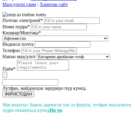
Маҳсулоти гарм
-
Харитаи сайт
Почтаи электронӣ*
Номи пурра*
Кишвар/Минтақа*
Индекси почта
Телефон
Навъи маҳсулот
Паём*
Лутфан, майдонҳои заруриро пур кунед.
ФИРИСТОДАН
Маслиҳатҳо: Барои дархости пас аз фурӯш, лутфан маълумоти
худро пешниҳод кунед
Ин ҷо
.