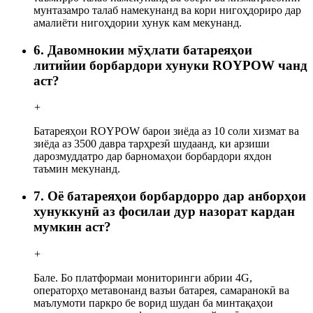
мунтазамро талаб намекунанд ва кори нигоҳдориро дар
амалиёти нигоҳдории хунук кам мекунанд.
6. Давомнокии мӯҳлати батареяҳои
литийии борбардори хунуки ROYPOW чанд
аст?
+
Батареяҳои ROYPOW барои зиёда аз 10 соли хизмат ва
зиёда аз 3500 давра тарҳрезӣ шудаанд, ки арзиши
дарозмуддатро дар барномаҳои борбардори яхдон
таъмин мекунанд.
7. Оё батареяҳои борбардорро дар анборҳои
хунуккунӣ аз фосилаи дур назорат кардан
мумкин аст?
+
Бале. Бо платформаи мониторинги абрии 4G,
операторҳо метавонанд вазъи батарея, самаранокӣ ва
маълумоти паркро бе ворид шудан ба минтақаҳои