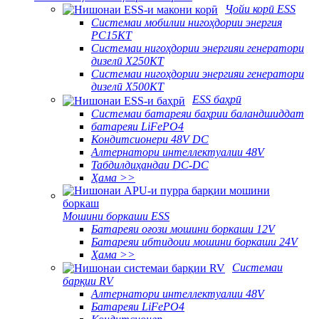
Ҷойи корӣ ESS
Системаи мобилии нигоҳдории энергия
PC15KT
Системаи нигоҳдории энергияи генератори
дизелӣ X250KT
Системаи нигоҳдории энергияи генератори
дизелӣ X500KT
ESS баҳрӣ
Системаи батареяи баҳрии баландшиддат
батареяи LiFePO4
Кондитсионери 48V DC
Алтернатори интеллектуалии 48V
Табдилдиҳандаи DC-DC
Ҳама >>
Мошини боркаши ESS
Батареяи оғози мошини боркаши 12V
Батареяи ибтидоии мошини боркаши 24V
Ҳама >>
Системаи
барқии RV
Алтернатори интеллектуалии 48V
Батареяи LiFePO4