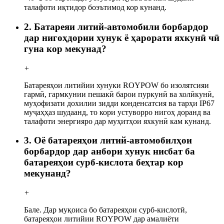
талафоти иқтидор боэътимод кор кунанд.
2. Батареяи литий-автомобили борбардор
дар нигоҳдории хунук ё ҳарорати яхкунӣ чӣ
гуна кор мекунад?
+
Батареяҳои литийии хунуки ROYPOW бо изолятсияи
гармӣ, гармкунии пешакӣ барои пуркунӣ ва холӣкунӣ,
муҳофизати дохилии зидди конденсатсия ва тарҳи IP67
муҷаҳҳаз шудаанд, то кори устуворро нигоҳ доранд ва
талафоти энергияро дар муҳитҳои яхкунӣ кам кунанд.
3. Оё батареяҳои литий-автомобилҳои
борбардор дар анбори хунук нисбат ба
батареяҳои сурб-кислота беҳтар кор
мекунанд?
+
Бале. Дар муқоиса бо батареяҳои сурб-кислотӣ,
батареяҳои литийии ROYPOW дар амалиёти