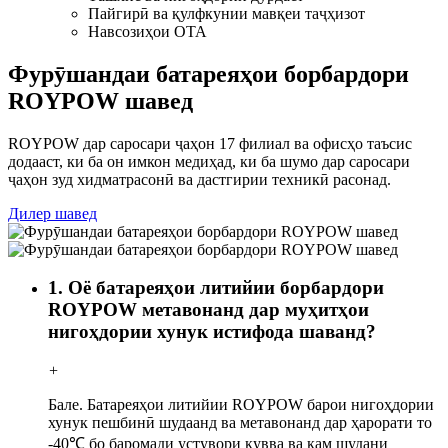
Пайгирӣ ва қулфкунии мавқеи таҷҳизот
Навсозиҳои OTA
Фурӯшандаи батареяҳои борбардори
ROYPOW шавед
ROYPOW дар саросари ҷаҳон 17 филиал ва офисҳо таъсис
додааст, ки ба он имкон медиҳад, ки ба шумо дар саросари
ҷаҳон зуд хидматрасонӣ ва дастгирии техникӣ расонад.
Дилер шавед
1. Оё батареяҳои литийии борбардори
ROYPOW метавонанд дар муҳитҳои
нигоҳдории хунук истифода шаванд?
+
Бале. Батареяҳои литийии ROYPOW барои нигоҳдории
хунук пешбинӣ шудаанд ва метавонанд дар ҳарорати то
-40℃ бо баромади устувори қувва ва кам шудани