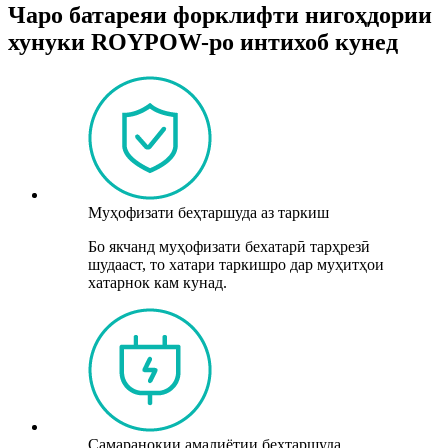
Чаро батареяи форклифти нигоҳдории
хунуки ROYPOW-ро интихоб кунед
Муҳофизати беҳтаршуда аз таркиш
Бо якчанд муҳофизати бехатарӣ тарҳрезӣ
шудааст, то хатари таркишро дар муҳитҳои
хатарнок кам кунад.
Самаранокии амалиётии беҳтаршуда