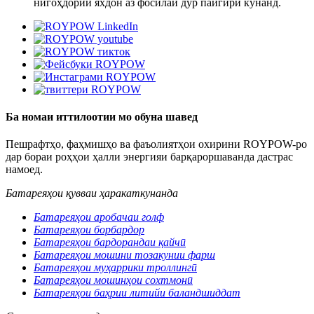
нигоҳдории яхдон аз фосилаи дур пайгирӣ кунанд.
Ба номаи иттилоотии мо обуна шавед
Пешрафтҳо, фаҳмишҳо ва фаъолиятҳои охирини ROYPOW-ро
дар бораи роҳҳои ҳалли энергияи барқароршаванда дастрас
намоед.
Батареяҳои қувваи ҳаракаткунанда
Батареяҳои аробачаи голф
Батареяҳои борбардор
Батареяҳои бардорандаи қайчӣ
Батареяҳои мошини тозакунии фарш
Батареяҳои муҳаррики троллингӣ
Батареяҳои мошинҳои сохтмонӣ
Батареяҳои баҳрии литийи баландшиддат