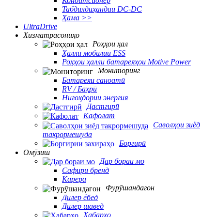
Кондитсионер
Табдилдиҳандаи DC-DC
Ҳама >>
UltraDrive
Хизматрасониҳо
Роҳҳои ҳал
Ҳалли мобилии ESS
Роҳҳои ҳалли батареяҳои Motive Power
Мониторинг
Батареяи саноатӣ
RV / Баҳрӣ
Нигоҳдории энергия
Дастгирӣ
Кафолат
Саволҳои зиёд
такрормешуда
Боргирӣ
Омӯзиш
Дар бораи мо
Сафири бренд
Карера
Фурӯшандагон
Дилер ёбед
Дилер шавед
Хабарҳо