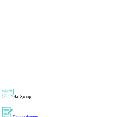
ЧатҲозир
Пеш аз фурӯш