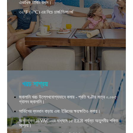
একাধিক চার্জিং উৎস।
৩২°F (০°C) এর নিচে চার্জ/ডিসচার্জ
খরচ সাশ্রয়
জ্বালানি খরচ উল্লেখযোগ্যভাবে কমায় - প্রতি ঘণ্টায় মাত্র ০.০৮৫
গ্যালন জ্বালানি।
সার্ভিসের ব্যবধান বাড়ায় এবং ইঞ্জিনের ক্ষয়ক্ষতিও কমায়।
অন্তর্ভুক্ত HVAC-এর মাধ্যমে ১৫ EER পর্যন্ত অতুলনীয় শক্তি
সাশ্রয়।