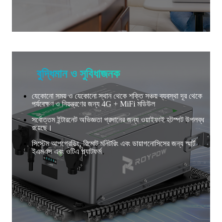
বুদ্ধিমান ও সুবিধাজনক
যেকোনো সময় ও যেকোনো স্থান থেকে শক্তি সঞ্চয় ব্যবস্থা দূর থেকে
পর্যবেক্ষণ ও নিয়ন্ত্রণের জন্য 4G + MiFi মডিউল
সর্বোত্তম ইন্টারনেট অভিজ্ঞতা প্রদানের জন্য ওয়াইফাই হটস্পট উপলব্ধ
রয়েছে।
সিস্টেম আপগ্রেডিং, রিমোট মনিটরিং এবং ডায়াগনোসিসের জন্য স্মার্ট
ইএমএস এবং ওটিএ প্ল্যাটফর্ম