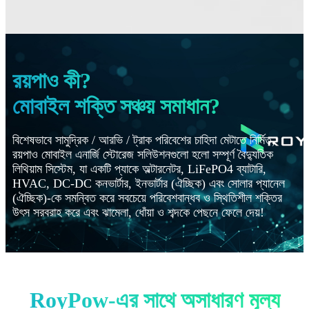
রয়পাও কী?
মোবাইল শক্তি সঞ্চয় সমাধান?
বিশেষভাবে সামুদ্রিক / আরভি / ট্রাক পরিবেশের চাহিদা মেটাতে নির্মিত,
রয়পাও মোবাইল এনার্জি স্টোরেজ সলিউশনগুলো হলো সম্পূর্ণ বৈদ্যুতিক
লিথিয়াম সিস্টেম, যা একটি প্যাকে অল্টারনেটর, LiFePO4 ব্যাটারি,
HVAC, DC-DC কনভার্টার, ইনভার্টার (ঐচ্ছিক) এবং সোলার প্যানেল
(ঐচ্ছিক)-কে সমন্বিত করে সবচেয়ে পরিবেশবান্ধব ও স্থিতিশীল শক্তির
উৎস সরবরাহ করে এবং ঝামেলা, ধোঁয়া ও শব্দকে পেছনে ফেলে দেয়!
RoyPow-এর সাথে অসাধারণ মূল্য