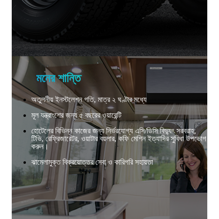
মনের শান্তি
অতুলনীয় ইনস্টলেশন গতি, মাত্র ২ ঘণ্টার মধ্যে
মূল যন্ত্রাংশের জন্য ৫ বছরের ওয়ারেন্টি
হোটেলের বিভিন্ন কাজের জন্য নির্ভরযোগ্য এসি/ডিসি বিদ্যুৎ সরবরাহ,
টিভি, রেফ্রিজারেটর, ওয়াটার বয়লার, কফি মেশিন ইত্যাদির সুবিধা উপভোগ
করুন।
ঝামেলামুক্ত বিক্রয়োত্তর সেবা ও কারিগরি সহায়তা