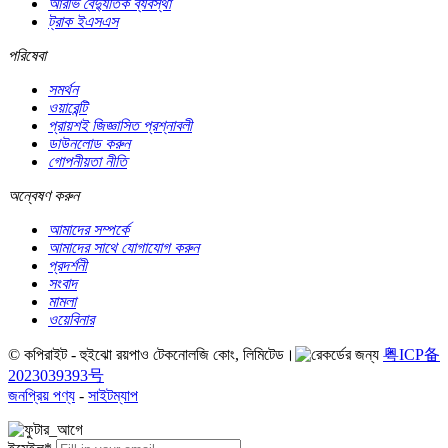
আরভি বৈদ্যুতিক ব্যবস্থা
ট্রাক ইএসএস
পরিষেবা
সমর্থন
ওয়ারেন্টি
প্রায়শই জিজ্ঞাসিত প্রশ্নাবলী
ডাউনলোড করুন
গোপনীয়তা নীতি
অন্বেষণ করুন
আমাদের সম্পর্কে
আমাদের সাথে যোগাযোগ করুন
প্রদর্শনী
সংবাদ
মামলা
ওয়েবিনার
© কপিরাইট - হুইঝো রয়পাও টেকনোলজি কোং, লিমিটেড।
粤ICP备
2023039393号
জনপ্রিয় পণ্য
-
সাইটম্যাপ