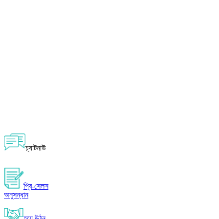
চ্যাটনাউ
প্রি-সেলস
অনুসন্ধান
হয়ে উঠুন