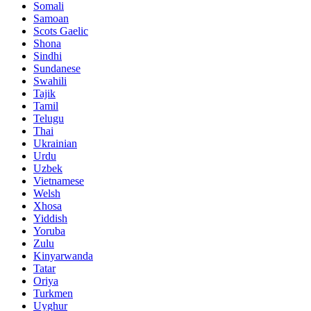
Somali
Samoan
Scots Gaelic
Shona
Sindhi
Sundanese
Swahili
Tajik
Tamil
Telugu
Thai
Ukrainian
Urdu
Uzbek
Vietnamese
Welsh
Xhosa
Yiddish
Yoruba
Zulu
Kinyarwanda
Tatar
Oriya
Turkmen
Uyghur