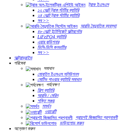
ট্রাক ইএসএস
১২ ভোল্ট ট্রাক স্টার্টার ব্যাটারি
২৪ ভোল্ট ট্রাক স্টার্টার ব্যাটারি
সব >>
আরভি বৈদ্যুতিক ব্যবস্থা
৪৮ ভোল্ট ইন্টেলিজেন্ট অল্টারনেটর
LiFePO4 ব্যাটারি
এয়ার কন্ডিশনার
ডিসি-ডিসি কনভার্টার
সব >>
আল্ট্রাড্রাইভ
পরিষেবা
সমাধান
মোবাইল ইএসএস সলিউশনস
মোটিভ পাওয়ার ব্যাটারি সমাধান
পর্যবেক্ষণ
শিল্প ব্যাটারি
আরভি / মেরিন
শক্তি সঞ্চয়
সমর্থন
ওয়ারেন্টি
প্রায়শই জিজ্ঞাসিত প্রশ্নাবলী
ডাউনলোড করুন
অন্বেষণ করুন