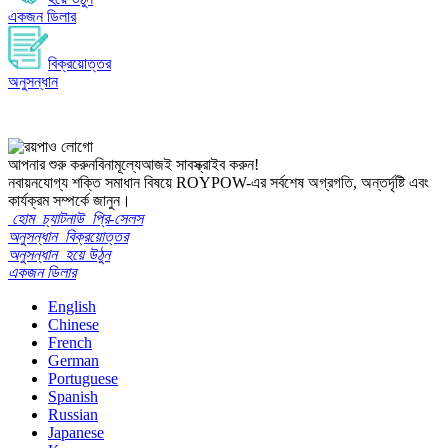
একজন ডিলার
বিক্রয়োত্তর
অনুসন্ধান
আপনার শুরু করুন
বিনামূল্যে
আজই সাবস্ক্রাইব করুন!
নবায়নযোগ্য শক্তি সমাধান বিষয়ে ROYPOW-এর সর্বশেষ অগ্রগতি, অন্তর্দৃষ্টি এবং
কার্যক্রম সম্পর্কে জানুন।
হোম
চ্যাটনাউ
প্রি-সেলস
অনুসন্ধান
বিক্রয়োত্তর
অনুসন্ধান
হয়ে উঠুন
একজন ডিলার
English
Chinese
French
German
Portuguese
Spanish
Russian
Japanese