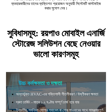
ব্যবহারকারীদের তাদের ব্যক্তিগত প্রয়োজন অনুযায়ী সিস্টেমটি কাস্টমাইজ
করার সুযোগ দেয়।
সুবিধাসমূহ: রয়পাও মোবাইল এনার্জি
স্টোরেজ সলিউশন বেছে নেওয়ার
ভালো কারণসমূহ
উচ্চ কর্মক্ষমতা ও দক্ষতা
অন্তর্ভুক্ত HVAC-এর শক্তিশালী শীতলীকরণ / উষ্ণীকরণ ক্ষমতা
দ্রুত চার্জিং - মাত্র ১.২ ঘণ্টায় সম্পূর্ণ চার্জ হয়ে যায়
ইনভার্টার, সমন্বিত সোলার প্যানেল বা শোর পাওয়ারের সাথে সামঞ্জস্যপূর্ণ