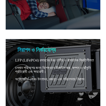
নিরাপদ ও নির্ভরযোগ্য
LFP (LiFePO4) রসায়নের উচ্চ তাপীয় ও রাসায়নিক স্থিতিশীলতা
চলমান পরিবেশের জন্য বিশেষভাবে ডিজাইন করা, কম্পন ও ঝাঁকুনি
প্রতিরোধী এবং ক্ষয়রোধী।
অটোমোটিভ-গ্রেড উৎপাদন, মজবুত এবং পরিচালনায় নিরাপদ