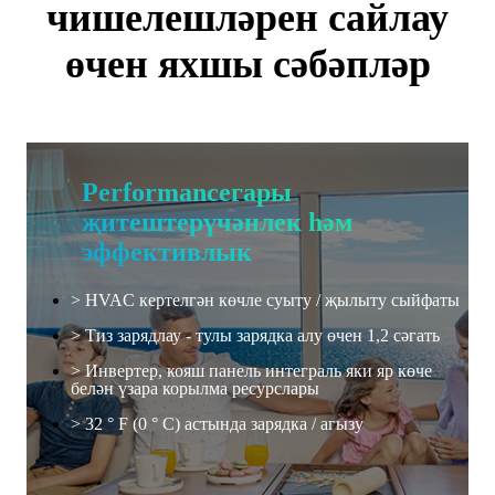
чишелешләрен сайлау
өчен яхшы сәбәпләр
Performanceгары
җитештерүчәнлек һәм
эффективлык
> HVAC кертелгән көчле суыту / җылыту сыйфаты
> Тиз зарядлау - тулы зарядка алу өчен 1,2 сәгать
> Инвертер, кояш панель интеграль яки яр көче
белән үзара корылма ресурслары
> 32 ° F (0 ° C) астында зарядка / агызу