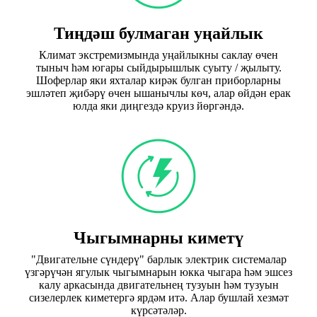
Тиңдәш булмаган уңайлык
Климат экстремизмында уңайлыкны саклау өчен
тыныч һәм югары сыйдырышлык суыту / җылыту.
Шоферлар яки яхталар кирәк булган приборларны
эшләтеп җибәрү өчен ышанычлы көч, алар өйдән ерак
юлда яки диңгездә круиз йөргәндә.
Чыгымнарны киметү
"Двигательне сүндерү" барлык электрик системалар
үзгәрүчән ягулык чыгымнарын юкка чыгара һәм эшсез
калу аркасында двигательнең тузуын һәм тузуын
сизелерлек киметергә ярдәм итә. Алар бушлай хезмәт
күрсәтәләр.