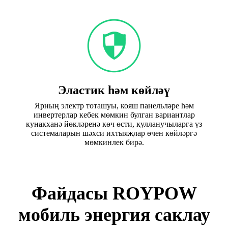
Эластик һәм көйләү
Ярның электр тоташуы, кояш панельләре һәм
инвертерлар кебек мөмкин булган вариантлар
кунакханә йөкләренә көч өсти, кулланучыларга үз
системаларын шәхси ихтыяҗлар өчен көйләргә
мөмкинлек бирә.
Файдасы ROYPOW
мобиль энергия саклау