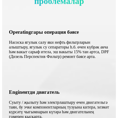
проблемалар
Operatingгары операция бәясе
Насоска ягулык салу яки нефть фильтрларын
алыштыру, ягулык су сепараторы һ.б. өчен күбрәк акча
һәм вакыт сарыф ителә, эш вакыты 15% тан артса, DPF
(Дизель Перспектив Фильтр) ремонт бәясе арта.
Engineитди двигатель
Суыту / җылыту һәм электрлаштыру өчен двигательгә
таян, бу эчке компонентларның тузуына китерә, хезмәт
күрсәтү чыгымнарын күтәрә һәм двигательнең
гомерен кыскарта.