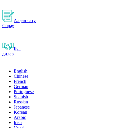
Алдан сату
Сорау
Бул
дилер
English
Chinese
French
German
Portuguese
Spanish
Russian
Japanese
Korean
Arabic
Irish
Greek