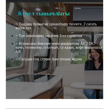
Күңел тынычлыгы
> Тиңдәш булмаган урнаштыру тизлеге, 2 сәгать
кебек тиз
> Төп компонентлар өчен 5 ел гарантия
> Кунакханә йөкләре өчен ышанычлы AC / DC
көче, телевизор, суыткыч, су казан, кофе машинасы
һ.б.
> Сатудан соң сервис һәм техник ярдәм