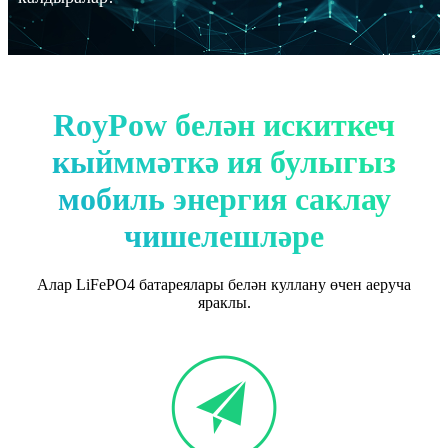
RoyPow белән искиткеч
кыйммәткә ия булыгыз
мобиль энергия саклау
чишелешләре
Алар LiFePO4 батареялары белән куллану өчен аеруча
яраклы.