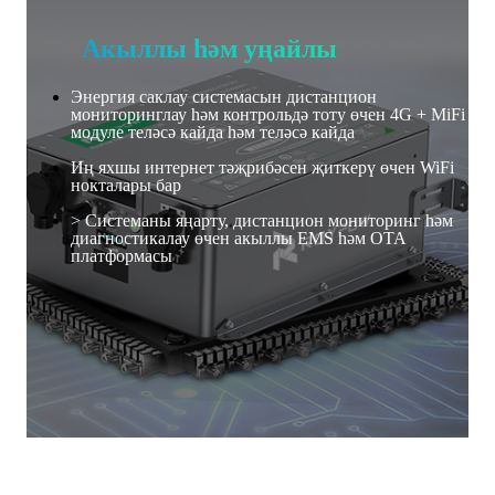
Акыллы һәм уңайлы
Энергия саклау системасын дистанцион
мониторинглау һәм контрольдә тоту өчен 4G + MiFi
модуле теләсә кайда һәм теләсә кайда
Иң яхшы интернет тәҗрибәсен җиткерү өчен WiFi
нокталары бар
> Системаны яңарту, дистанцион мониторинг һәм
диагностикалау өчен акыллы EMS һәм OTA
платформасы