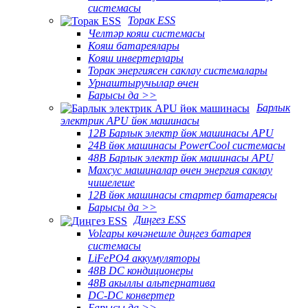
системасы
Торак ESS
Челтәр кояш системасы
Кояш батареялары
Кояш инвертерлары
Торак энергиясен саклау системалары
Урнаштыручылар өчен
Барысы да >>
Барлык
электрик APU йөк машинасы
12В Барлык электр йөк машинасы APU
24В йөк машинасы PowerCool системасы
48В Барлык электр йөк машинасы APU
Махсус машиналар өчен энергия саклау
чишелеше
12В йөк машинасы стартер батареясы
Барысы да >>
Диңгез ESS
Volгары көчәнешле диңгез батарея
системасы
LiFePO4 аккумуляторы
48В DC кондиционеры
48В акыллы альтернатива
DC-DC конвертер
Барысы да >>