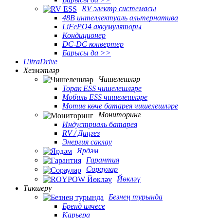
RV электр системасы
48В интеллектуаль альтернатива
LiFePO4 аккумуляторы
Кондиционер
DC-DC конвертер
Барысы да >>
UltraDrive
Хезмәтләр
Чишелешләр
Торак ESS чишелешләре
Мобиль ESS чишелешләре
Мотив көче батарея чишелешләре
Мониторинг
Индустриаль батарея
RV / Диңгез
Энергия саклау
Ярдәм
Гарантия
Сораулар
Йөкләү
Тикшерү
Безнең турында
Бренд илчесе
Карьера