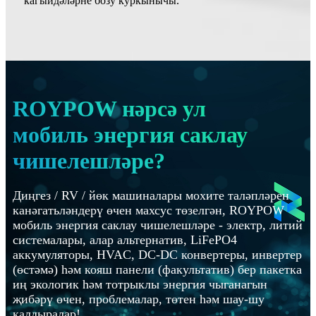
кагыйдәләрне бозу куркынычы.
ROYPOW нәрсә ул
мобиль энергия саклау
чишелешләре?
Диңгез / RV / йөк машиналары мохите таләпләрен
канәгатьләндерү өчен махсус төзелгән, ROYPOW
мобиль энергия саклау чишелешләре - электр, литий
системалары, алар альтернатив, LiFePO4
аккумуляторы, HVAC, DC-DC конвертеры, инвертер
(өстәмә) һәм кояш панели (факультатив) бер пакетка
иң экологик һәм тотрыклы энергия чыганагын
җибәрү өчен, проблемалар, төтен һәм шау-шу
калдыралар!