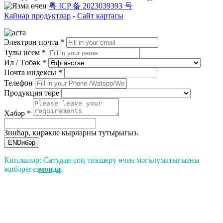
粤 ICP 备 2023039393 号
Кайнар продуктлар
-
Сайт картасы
Электрон почта *
Тулы исем *
Ил / Төбәк *
Почта индексы *
Телефон
Продукция төре
Хәбәр *
Зинһар, кирәкле кырларны тутырыгыз.
ENDибәр
Киңәшләр: Сатудан соң тикшерү өчен мәгълүматыгызны
җибәрегез
монда
.