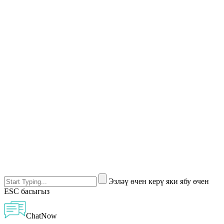
Эзләү өчен керү яки ябу өчен
ESC басыгыз
ChatNow