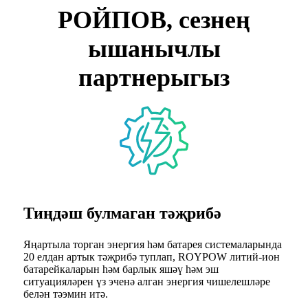
РОЙПОВ, сезнең
ышанычлы
партнерыгыз
Тиңдәш булмаган тәҗрибә
Яңартыла торган энергия һәм батарея системаларында
20 елдан артык тәҗрибә туплап, ROYPOW литий-ион
батарейкаларын һәм барлык яшәү һәм эш
ситуацияләрен үз эченә алган энергия чишелешләре
белән тәэмин итә.