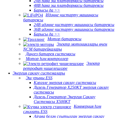
24В һава эш платформасы батареясы
48В һава эш платформасы батареясы
Барысы да >>
Идәнне чистарту машинасы
батареясы
24В идәнне чистарту машинасы батареясы
36В идәнне чистарту машинасы батареясы
Барысы да >>
Мотор батареясы
Электр мотоцикллары өчен
NCM батарейкалары
Диңгез батарея системасы
Мотор һәм контроллер
Электр
ретрофит чишелешләре
Энергия саклау системалары
Эш урыны ESS
Кәрәзле энергия саклау системасы
Дизель Генератор X250KT энергия саклау
системасы
Дизель Генератор Энергия Саклау
Системасы X500KT
Коммерция һәм
сәнәгать ESS
Airава белән суытылган энергия саклау