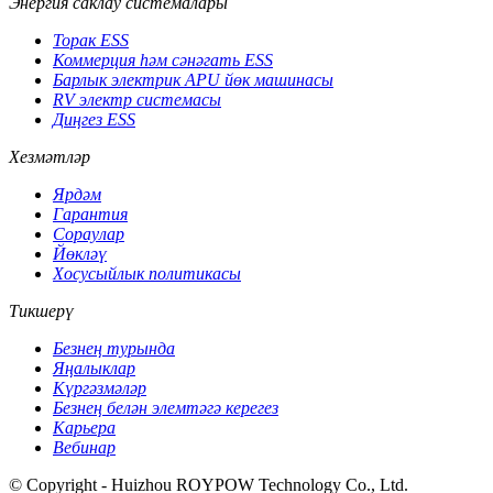
Энергия саклау системалары
Торак ESS
Коммерция һәм сәнәгать ESS
Барлык электрик APU йөк машинасы
RV электр системасы
Диңгез ESS
Хезмәтләр
Ярдәм
Гарантия
Сораулар
Йөкләү
Хосусыйлык политикасы
Тикшерү
Безнең турында
Яңалыклар
Күргәзмәләр
Безнең белән элемтәгә керегез
Карьера
Вебинар
© Copyright - Huizhou ROYPOW Technology Co., Ltd.