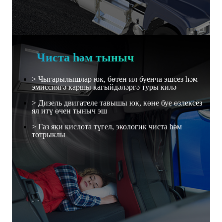
Чиста һәм тыныч
> Чыгарылышлар юк, бөтен ил буенча эшсез һәм
эмиссиягә каршы кагыйдәләргә туры килә
> Дизель двигателе тавышы юк, көне буе өзлексез
ял итү өчен тыныч эш
> Газ яки кислота түгел, экологик чиста һәм
тотрыклы