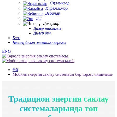
Яңалыклар
Күргәзмәләр
Вебинар
Эш
Дилерлар
Дилер табыгыз
Дилер бул
Блог
Безнең белән элемтәгә керегез
ENG
Өй
Мобиль энергия саклау системасы бер тәрәзә чишелеше
Традицион энергия саклау
системаларында төп