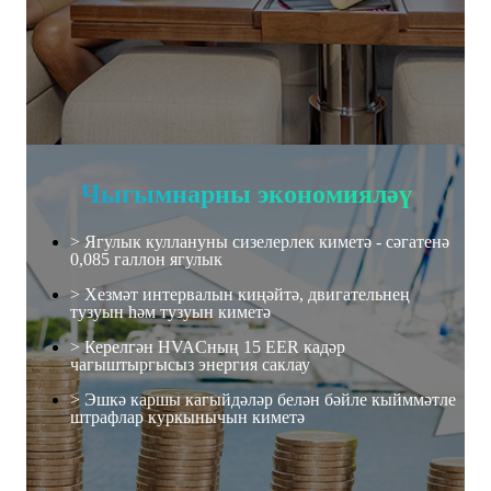
Чыгымнарны экономияләү
> Ягулык куллануны сизелерлек киметә - сәгатенә
0,085 галлон ягулык
> Хезмәт интервалын киңәйтә, двигательнең
тузуын һәм тузуын киметә
> Керелгән HVACның 15 EER кадәр
чагыштыргысыз энергия саклау
> Эшкә каршы кагыйдәләр белән бәйле кыйммәтле
штрафлар куркынычын киметә