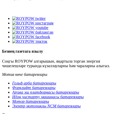
Безнең газетага язылу
Соңгы ROYPOW алгарышын, яңартыла торган энергия
чишелешләре турында күзаллауларны һәм чараларны алыгыз.
Мотив көче батареялары
Гольф арба батареялары
Форклифт батареялары
Airава эш платформасы батареялары
Идән чистарту машинасы батареялары
Мотор батареялары
Электр мотоциклы NCM батареялары