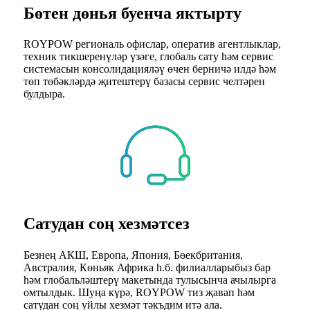
Бөтен дөнья буенча яктырту
ROYPOW региональ офислар, оператив агентлыклар,
техник тикшеренүләр үзәге, глобаль сату һәм сервис
системасын консолидацияләү өчен берничә илдә һәм
төп төбәкләрдә җитештерү базасы сервис челтәрен
булдыра.
Сатудан соң хезмәтсез
Безнең АКШ, Европа, Япония, Бөекбритания,
Австралия, Көньяк Африка һ.б. филиалларыбыз бар
һәм глобальләштерү макетында тулысынча ачылырга
омтылдык. Шуңа күрә, ROYPOW тиз җавап һәм
сатудан соң уйлы хезмәт тәкъдим итә ала.