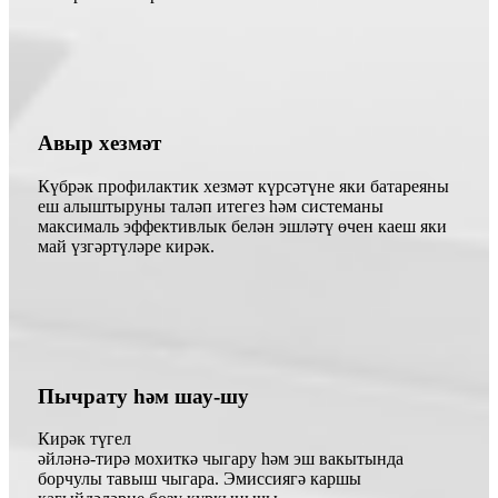
Авыр хезмәт
Күбрәк профилактик хезмәт күрсәтүне яки батареяны
еш алыштыруны таләп итегез һәм системаны
максималь эффективлык белән эшләтү өчен каеш яки
май үзгәртүләре кирәк.
Пычрату һәм шау-шу
Кирәк түгел
әйләнә-тирә мохиткә чыгару һәм эш вакытында
борчулы тавыш чыгара. Эмиссиягә каршы