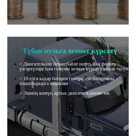
Түбән нульгә хезмәт күрсәтү
> Двигательләр белән бәйле нефть һәм фильтр
үзгәртүләре һәм гомуми хезмәт күрсәтү кирәк түгел
> 10 елга кадәр батарея гомере, еш батареяны
алыштырырга кирәкми
> Эшнең кимүе, артык двигатель киеме юк