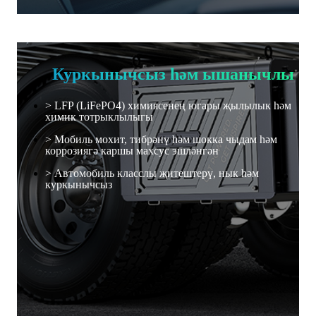
Куркынычсыз һәм ышанычлы
> LFP (LiFePO4) химиясенең югары җылылык һәм
химик тотрыклылыгы
> Мобиль мохит, тибрәнү һәм шокка чыдам һәм
коррозиягә каршы махсус эшләнгән
> Автомобиль класслы җитештерү, нык һәм
куркынычсыз