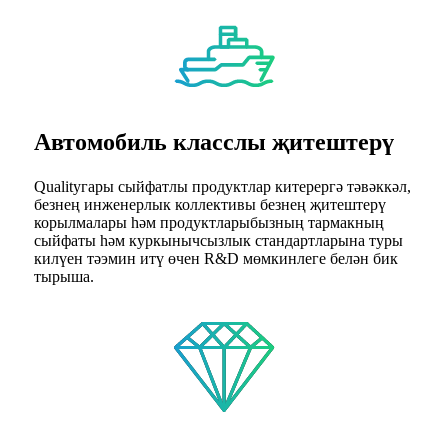
Автомобиль класслы җитештерү
Qualityгары сыйфатлы продуктлар китерергә тәвәккәл,
безнең инженерлык коллективы безнең җитештерү
корылмалары һәм продуктларыбызның тармакның
сыйфаты һәм куркынычсызлык стандартларына туры
килүен тәэмин итү өчен R&D мөмкинлеге белән бик
тырыша.