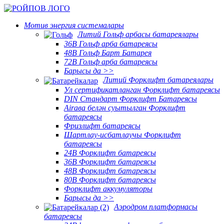
Мотив энергия системалары
Литий Гольф арбасы батареялары
36В Гольф арба батареясы
48В Гольф Барт Батарея
72В Гольф арба батареясы
Барысы да >>
Литий Форклифт батареялары
Ул сертификатланган Форклифт батареясы
DIN Стандарт Форклифт Батареясы
Airава белән суытылган Форклифт
батареясы
Фризлифт батареясы
Шартлау-исбатлаучы Форклифт
батареясы
24В Форклифт батареясы
36В Форклифт батареясы
48В Форклифт батареясы
80В Форклифт батареясы
Форклифт аккумуляторы
Барысы да >>
Аэродром платформасы
батареясы