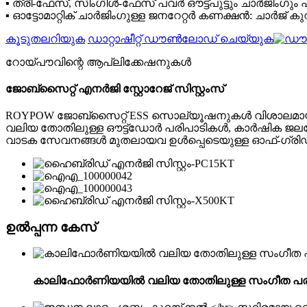
▪ ത്രീ-ഫേസ്, സിംഗിൾ-ഫേസ് പവർ ഔട്ട്പുട്ടും ചാർജിംഗും പി
▪ ഓട്ടോമാറ്റിക് ചാർജിംഗുള്ള ജനറേറ്റർ കണക്ഷൻ: ചാർജ്
കൂടുതലറിയുക
ഡാറ്റാഷീറ്റ് ഡൗൺലോഡ് ചെയ്യുക
റോയ്‌പൗവിന്റെ ആപ്ലിക്കേഷനുകൾ
ജോബ്‌സൈറ്റ് എനർജി സ്റ്റോറേജ് സിസ്റ്റംസ്
ROYPOW ജോബ്‌സൈറ്റ് ESS സൊല്യൂഷനുകൾ വിശാലമായ ഔട്ട്
വലിയ തോതിലുള്ള ഔട്ട്‌ഡോർ പരിപാടികൾ, കാർഷിക ജലസ
വാടക സേവനങ്ങൾ മുതലായവ ഉൾപ്പെടെയുള്ള ഓഫ്-ഗ്രിഡ
ഉൽപ്പന്ന കേസ്
കാലിഫോർണിയയിൽ വലിയ തോതിലുള്ള സംഗീത പരിപാട