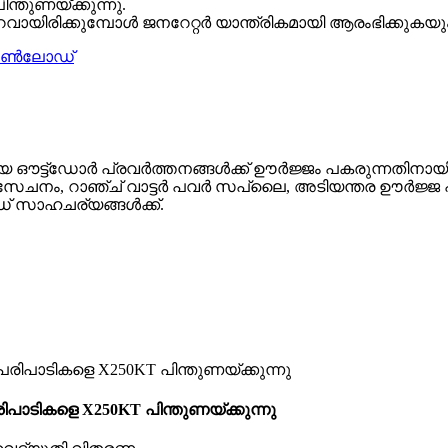
ന്തുണയ്ക്കുന്നു.
 കുറവായിരിക്കുമ്പോൾ ജനറേറ്റർ യാന്ത്രികമായി ആരംഭിക്കു
‌ഡോർ പ്രവർത്തനങ്ങൾക്ക് ഊർജ്ജം പകരുന്നതിനായി രൂപകൽ
േചനം, റാഞ്ച് വാട്ടർ പവർ സപ്ലൈ, അടിയന്തര ഊർജ്ജ പ
് സാഹചര്യങ്ങൾക്ക്.
ികളെ X250KT പിന്തുണയ്ക്കുന്നു