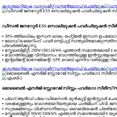
കൂടുതലറിയുക
ഡാറ്റാഷീറ്റ് ഡൗൺലോഡ് ചെയ്യുക
ഡീസൽ ജനറേറ്റർ ESS സൊല്യൂഷൻ പവർഫ്യൂഷൻ സീരീ
▪ 30%-ത്തിലധികം ഇന്ധന ലാഭം: ഒപ്റ്റിമൽ ഇന്ധന ഉപഭോഗ 
▪ ലോഡ് ഷെയറിംഗ്: പവർ ഔട്ട്പുട്ട് സന്തുലിതമാക്കുന്നതിന
പ്രവർത്തിക്കുന്നു.
▪ സ്കേലബിളിറ്റി: 2MW/1863.6kWh എത്താൻ സമാന്തരമായി 4 
▪ വേഗത്തിലുള്ള വിന്യാസം: വേഗത്തിലുള്ള ഇൻസ്റ്റ
▪ ഇന്റലിജന്റ് മാനേജ്മെന്റ്: APP, വെബ് എന്നിവ വഴിയുള്ള റിമ
കൂടുതലറിയുക
ഡാറ്റാഷീറ്റ് ഡൗൺലോഡ് ചെയ്യുക
മൊബൈൽ എനർജി സ്റ്റോറേജ് സിസ്റ്റം പവർഗോ സീരീസ് P
▪ പ്ലഗ്-ആൻഡ്-പ്ലേ ഡിസൈൻ: മുൻകൂട്ടി ഇൻസ്റ്റാ
▪ വഴക്കമുള്ളതും വേഗതയേറിയതുമായ ചാർജിംഗ്: പിവി, ജന
▪ സുരക്ഷിതവും വിശ്വസനീയവും: വൈബ്രേഷൻ പ്രതിരോധ
▪ സ്കേലബിളിറ്റി: 90kW/180kWh എത്താൻ സമാന്തരമായി 6 യൂ