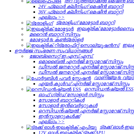
തറ വൃത്തിയാക്കൽ മെഷീൻ ബാറ്
24V ഫ്ലോർ ക്ലീനിംഗ് മെഷീൻ ബാറ്ററി
36V ഫ്ലോർ ക്ലീനിംഗ് മെഷീൻ ബാറ്ററി
എല്ലാം >>
ട്രോളിംഗ് മോട്ടോർ ബാറ്ററി
ഇലക്ട്രിക് മോട്ടോർസൈക്
മറൈൻ ബാറ്ററി സിസ്റ്റം
മോട്ടോർ & കൺട്രോളർ
ഇലക്
ഊർജ്ജ സംഭരണ ​​സംവിധാനങ്ങൾ
ജോബ്‌സൈറ്റ് ഇ.എസ്.എസ്.
മൊബൈൽ എനർജി സ്റ്റോറേജ് സിസ്റ്റം
ഡീസൽ ജനറേറ്റർ എനർജി സ്റ്റോറേജ് സിസ്റ്
ഡീസൽ ജനറേറ്റർ എനർജി സ്റ്റോറേജ് സിസ്റ്
വാണിജ്യ & വ്യ
എയർ-കൂൾഡ് എനർജി സ്റ്റോറേജ് സിസ്റ്റം
റെസിഡൻഷ്യൽ ESS
ഓഫ് ഗ്രിഡ് സോളാർ സിസ്റ്റം
സോളാർ ബാറ്ററികൾ
സോളാർ ഇൻവെർട്ടറുകൾ
റെസിഡൻഷ്യൽ എനർജി സ്റ്റോറേജ് സിസ്റ്
ഇൻസ്റ്റാളറുകൾക്ക്
എല്ലാം >>
ട്രക്ക് ഓൾ-ഇലക
12V ഓൾ-ഇലക്ട്രിക് ട്രക്ക് APU