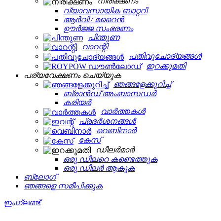
നിരീക്ഷണം
വ്യാവസായിക ബാറ്ററി
ആർവി / മറൈൻ
ഊർജ്ജ സംഭരണം
പിന്തുണ
വാറന്റി
പതിവുചോദ്യങ്ങൾ
ഇറക്കുമതി
പര്യവേക്ഷണം ചെയ്യുക
ഞങ്ങളേക്കുറിച്ച്
ബ്രാൻഡ് അംബാസഡർ
കരിയർ
വാർത്തകൾ
പ്രദർശനങ്ങൾ
വെബിനാർ
കേസ്
ഡീലർമാർ
ഒരു ഡീലറെ കണ്ടെത്തുക
ഒരു ഡീലർ ആകുക
ബ്ലോഗ്
ഞങ്ങളെ സമീപിക്കുക
ഇംഗ്ലണ്ട്