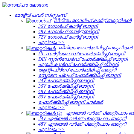
മോട്ടീവ് പവർ സിസ്റ്റംസ്
ലിഥിയം ഗോൾഫ് കാർട്ട് ബാറ്ററികൾ
36V ഗോൾഫ് കാർട്ട് ബാറ്ററി
48V ഗോൾഫ് ബാർട്ട് ബാറ്ററി
72V ഗോൾഫ് കാർട്ട് ബാറ്ററി
എല്ലാം >>
ലിഥിയം ഫോർക്ക്ലിഫ്റ്റ് ബാറ്ററികൾ
UL സർട്ടിഫൈഡ് ഫോർക്ക്ലിഫ്റ്റ് ബാറ്ററി
DIN സ്റ്റാൻഡേർഡ് ഫോർക്ക്ലിഫ്റ്റ് ബാറ്ററി
എയർ-കൂൾഡ് ഫോർക്ക്ലിഫ്റ്റ് ബാറ്ററി
ആന്റി-ഫ്രീസ് ഫോർക്ക്ലിഫ്റ്റ് ബാറ്ററി
സ്ഫോടന-പ്രൂഫ് ഫോർക്ക്ലിഫ്റ്റ് ബാറ്ററി
24V ഫോർക്ക്ലിഫ്റ്റ് ബാറ്ററി
36V ഫോർക്ക്ലിഫ്റ്റ് ബാറ്ററി
48V ഫോർക്ക്ലിഫ്റ്റ് ബാറ്ററി
80V ഫോർക്ക്ലിഫ്റ്റ് ബാറ്ററി
ഫോർക്ക്ലിഫ്റ്റ് ബാറ്ററി ചാർജർ
എല്ലാം >>
ഏരിയൽ വർക്ക് പ്ലാറ്റ്‌ഫോം ബാ
24V ഏരിയൽ വർക്ക് പ്ലാറ്റ്‌ഫോം ബാറ്ററി
48V ഏരിയൽ വർക്ക് പ്ലാറ്റ്‌ഫോം ബാറ്ററി
എല്ലാം >>