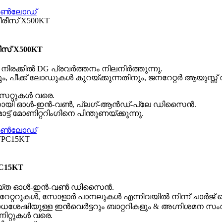
സ് X500KT
നിരക്കിൽ DG പ്രവർത്തനം നിലനിർത്തുന്നു.
ും, പീക്ക് ലോഡുകൾ കുറയ്ക്കുന്നതിനും, ജനറേറ്റർ ആയുസ്സ് 
സെറ്റുകൾ വരെ.
ാളേഷനായി ഓൾ-ഇൻ-വൺ, പ്ലഗ്-ആൻഡ്-പ്ലേ ഡിസൈൻ.
ോട്ട് മോണിറ്ററിംഗിനെ പിന്തുണയ്ക്കുന്നു.
C15KT
ൾ ചെയ്ത ഓൾ-ഇൻ-വൺ ഡിസൈൻ.
റേറ്ററുകൾ, സോളാർ പാനലുകൾ എന്നിവയിൽ നിന്ന് ചാർജ് ചെ
ശേഷിയുള്ള ഇൻവെർട്ടറും ബാറ്ററികളും & അഗ്നിശമന സം
ണിറ്റുകൾ വരെ.