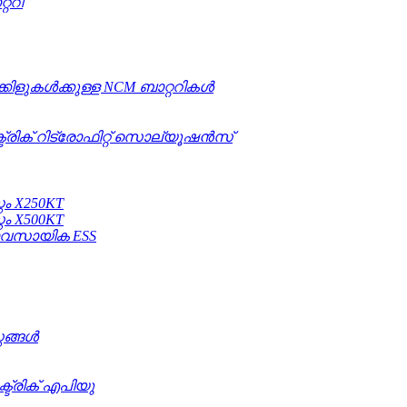
ററി
കിളുകൾക്കുള്ള NCM ബാറ്ററികൾ
ട്രിക് റിട്രോഫിറ്റ് സൊല്യൂഷൻസ്
റം X250KT
റം X500KT
ാവസായിക ESS
റങ്ങൾ
്ട്രിക് എപിയു