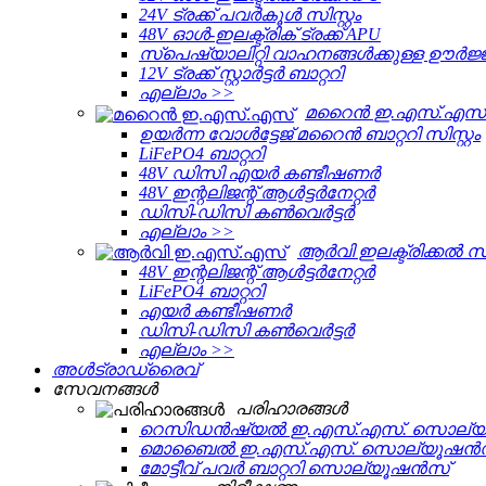
24V ട്രക്ക് പവർകൂൾ സിസ്റ്റം
48V ഓൾ-ഇലക്ട്രിക് ട്രക്ക് APU
സ്പെഷ്യാലിറ്റി വാഹനങ്ങൾക്കുള്ള ഊർജ
12V ട്രക്ക് സ്റ്റാർട്ടർ ബാറ്ററി
എല്ലാം >>
മറൈൻ ഇ.എസ്.എസ്
ഉയർന്ന വോൾട്ടേജ് മറൈൻ ബാറ്ററി സിസ്റ്റം
LiFePO4 ബാറ്ററി
48V ഡിസി എയർ കണ്ടീഷണർ
48V ഇന്റലിജന്റ് ആൾട്ടർനേറ്റർ
ഡിസി-ഡിസി കൺവെർട്ടർ
എല്ലാം >>
ആർവി ഇലക്ട്രിക്കൽ സിസ
48V ഇന്റലിജന്റ് ആൾട്ടർനേറ്റർ
LiFePO4 ബാറ്ററി
എയർ കണ്ടീഷണർ
ഡിസി-ഡിസി കൺവെർട്ടർ
എല്ലാം >>
അൾട്രാഡ്രൈവ്
സേവനങ്ങള്‍
പരിഹാരങ്ങൾ
റെസിഡൻഷ്യൽ ഇ.എസ്.എസ്. സൊല്
മൊബൈൽ ഇ.എസ്.എസ്. സൊല്യൂഷൻ
മോട്ടീവ് പവർ ബാറ്ററി സൊല്യൂഷൻസ്