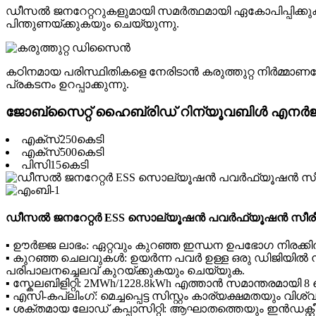
ഡീസൽ ജനറേറ്ററുകളുമായി സമർത്ഥമായി ഏകോപിപ്പിക്കുകയ
പിന്തുണയ്ക്കുകയും ചെയ്യുന്നു.
കഠിനമായ പരിസ്ഥിതികളെ നേരിടാൻ കരുത്തുറ്റ നിർമ്മാണത
പ്രകടനം ഉറപ്പാക്കുന്നു.
ജോബ്‌സൈറ്റ് ഹൈബ്രിഡ് റിന്യൂവബിൾ എനർജി സ
എക്സ്250കെടി
എക്സ്500കെടി
പിസി15കെടി
ഡീസൽ ജനറേറ്റർ ESS സൊല്യൂഷൻ പവർഫ്യൂഷൻ സീരീ
▪ ഊർജ്ജ ലാഭം: ഏറ്റവും കുറഞ്ഞ ഇന്ധന ഉപഭോഗ നിരക്കിൽ
▪ കുറഞ്ഞ ചെലവുകൾ: ഉയർന്ന പവർ ഉള്ള ഒരു ഡിജിയിൽ നിക
പരിപാലനച്ചെലവ് കുറയ്ക്കുകയും ചെയ്യുക.
▪ സ്കേലബിളിറ്റി: 2MWh/1228.8kWh എത്താൻ സമാന്തരമായി 8
▪ എസി-കപ്ലിംഗ്: മെച്ചപ്പെട്ട സിസ്റ്റം കാര്യക്ഷമതയും വി
▪ ശക്തമായ ലോഡ് കപ്പാസിറ്റി: ആഘാതത്തെയും ഇൻഡക്റ്റീ