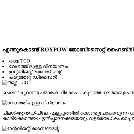
എന്തുകൊണ്ട് ROYPOW ജോബ്‌സൈറ്റ് ഹൈബ്രിഡ് 
താഴ്ന്ന TCO
വേഗത്തിലുള്ള വിന്യാസം
ഇന്റലിജന്റ് മാനേജ്മെന്റ്
കരുത്തുറ്റ ഡിസൈൻ
ചെലവ് കുറഞ്ഞ പ്രാരംഭ നിക്ഷേപം, കുറഞ്ഞ ഊർജ്ജ ഉപഭോ
പ്ലഗ്-ആൻഡ്-പ്ലേ, എളുപ്പത്തിൽ കൊണ്ടുപോകാവുന്ന ഡ
കാര്യക്ഷമതയും ഉൽപ്പാദനക്ഷമതയും വളരെയധികം മെച്ചപ്പെ