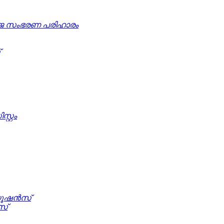
്ജ സംഭരണ ​​പരിഹാരം
്റ്റം
യൂഷൻസ്
സ്