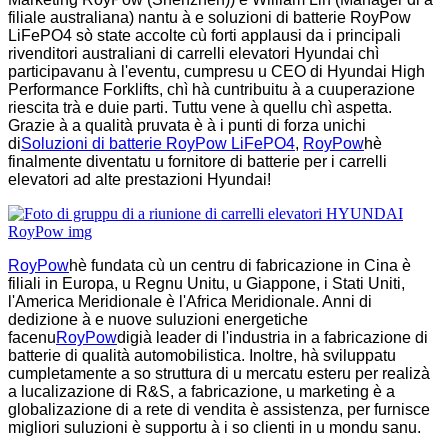
filiale australiana) nantu à e soluzioni di batterie RoyPow
LiFePO4 sò state accolte cù forti applausi da i principali
rivenditori australiani di carrelli elevatori Hyundai chì
participavanu à l'eventu, cumpresu u CEO di Hyundai High
Performance Forklifts, chì hà cuntribuitu à a cuuperazione
riescita trà e duie parti. Tuttu vene à quellu chì aspetta.
Grazie à a qualità pruvata è à i punti di forza unichi
di
Soluzioni di batterie RoyPow LiFePO4
,
RoyPow
hè
finalmente diventatu u fornitore di batterie per i carrelli
elevatori ad alte prestazioni Hyundai!
RoyPow
hè fundata cù un centru di fabricazione in Cina è
filiali in Europa, u Regnu Unitu, u Giappone, i Stati Uniti,
l'America Meridionale è l'Africa Meridionale. Anni di
dedizione à e nuove suluzioni energetiche
facenu
RoyPow
digià leader di l'industria in a fabricazione di
batterie di qualità automobilistica. Inoltre, hà sviluppatu
cumpletamente a so struttura di u mercatu esteru per realizà
a lucalizazione di R&S, a fabricazione, u marketing è a
globalizazione di a rete di vendita è assistenza, per furnisce
migliori suluzioni è supportu à i so clienti in u mondu sanu.