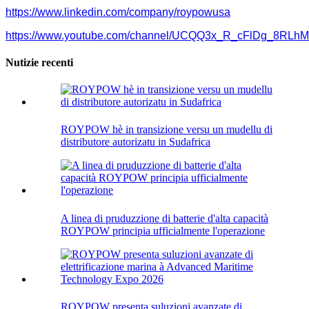
https://www.linkedin.com/company/roypowusa
https://www.youtube.com/channel/UCQQ3x_R_cFlDg_8RLh
Nutizie recenti
ROYPOW hè in transizione versu un mudellu di
distributore autorizatu in Sudafrica
A linea di pruduzzione di batterie d'alta capacità
ROYPOW principia ufficialmente l'operazione
ROYPOW presenta suluzioni avanzate di