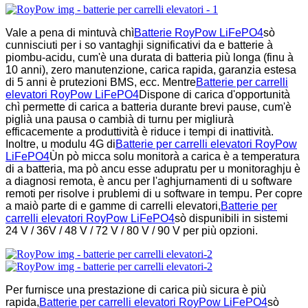
Vale a pena di mintuvà chì
Batterie RoyPow LiFePO4
sò
cunnisciuti per i so vantaghji significativi da e batterie à
piombu-acidu, cum'è una durata di batteria più longa (finu à
10 anni), zero manutenzione, carica rapida, garanzia estesa
di 5 anni è prutezioni BMS, ecc. Mentre
Batterie per carrelli
elevatori RoyPow LiFePO4
Dispone di carica d'opportunità
chì permette di carica a batteria durante brevi pause, cum'è
piglià una pausa o cambià di turnu per migliurà
efficacemente a produttività è riduce i tempi di inattività.
Inoltre, u modulu 4G di
Batterie per carrelli elevatori RoyPow
LiFePO4
Ùn pò micca solu monitorà a carica è a temperatura
di a batteria, ma pò ancu esse adupratu per u monitoraghju è
a diagnosi remota, è ancu per l'aghjurnamenti di u software
remoti per risolve i prublemi di u software in tempu. Per copre
a maiò parte di e gamme di carrelli elevatori,
Batterie per
carrelli elevatori RoyPow LiFePO4
sò dispunibili in sistemi
24 V / 36V / 48 V / 72 V / 80 V / 90 V per più opzioni.
Per furnisce una prestazione di carica più sicura è più
rapida,
Batterie per carrelli elevatori RoyPow LiFePO4
sò