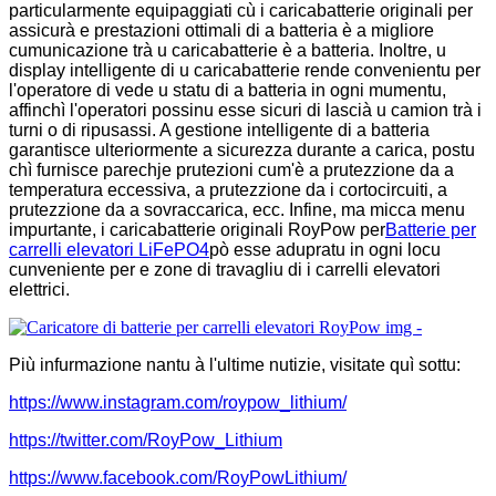
particularmente equipaggiati cù i caricabatterie originali per
assicurà e prestazioni ottimali di a batteria è a migliore
cumunicazione trà u caricabatterie è a batteria. Inoltre, u
display intelligente di u caricabatterie rende convenientu per
l'operatore di vede u statu di a batteria in ogni mumentu,
affinchì l'operatori possinu esse sicuri di lascià u camion trà i
turni o di ripusassi. A gestione intelligente di a batteria
garantisce ulteriormente a sicurezza durante a carica, postu
chì furnisce parechje prutezioni cum'è a prutezzione da a
temperatura eccessiva, a prutezzione da i cortocircuiti, a
prutezzione da a sovraccarica, ecc. Infine, ma micca menu
impurtante, i caricabatterie originali RoyPow per
Batterie per
carrelli elevatori LiFePO4
pò esse adupratu in ogni locu
cunveniente per e zone di travagliu di i carrelli elevatori
elettrici.
Più infurmazione nantu à l'ultime nutizie, visitate quì sottu:
https://www.instagram.com/roypow_lithium/
https://twitter.com/RoyPow_Lithium
https://www.facebook.com/RoyPowLithium/