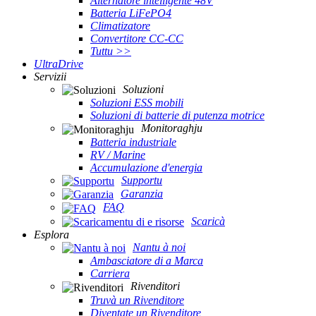
Alternatore intelligente 48V
Batteria LiFePO4
Climatizatore
Convertitore CC-CC
Tuttu >>
UltraDrive
Servizii
Soluzioni
Soluzioni ESS mobili
Soluzioni di batterie di putenza motrice
Monitoraghju
Batteria industriale
RV / Marine
Accumulazione d'energia
Supportu
Garanzia
FAQ
Scaricà
Esplora
Nantu à noi
Ambasciatore di a Marca
Carriera
Rivenditori
Truvà un Rivenditore
Diventate un Rivenditore