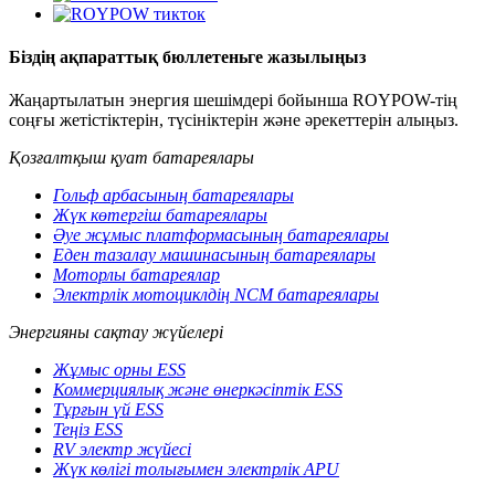
Біздің ақпараттық бюллетеньге жазылыңыз
Жаңартылатын энергия шешімдері бойынша ROYPOW-тің
соңғы жетістіктерін, түсініктерін және әрекеттерін алыңыз.
Қозғалтқыш қуат батареялары
Гольф арбасының батареялары
Жүк көтергіш батареялары
Әуе жұмыс платформасының батареялары
Еден тазалау машинасының батареялары
Моторлы батареялар
Электрлік мотоциклдің NCM батареялары
Энергияны сақтау жүйелері
Жұмыс орны ESS
Коммерциялық және өнеркәсіптік ESS
Тұрғын үй ESS
Теңіз ESS
RV электр жүйесі
Жүк көлігі толығымен электрлік APU