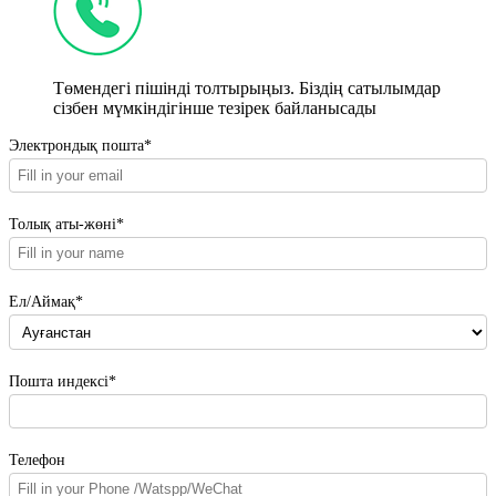
Төмендегі пішінді толтырыңыз. Біздің сатылымдар
сізбен мүмкіндігінше тезірек байланысады
Электрондық пошта*
Толық аты-жөні*
Ел/Аймақ*
Пошта индексі*
Телефон