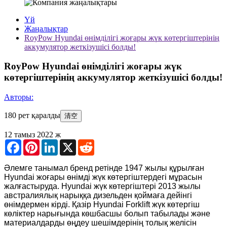
Үй
Жаңалықтар
RoyPow Hyundai өнімділігі жоғары жүк көтергіштерінің
аккумулятор жеткізушісі болды!
RoyPow Hyundai өнімділігі жоғары жүк
көтергіштерінің аккумулятор жеткізушісі болды!
Авторы:
180 рет қаралды
清空
12 тамыз 2022 ж
Facebook
Pinterest
LinkedIn
X
Reddit
Әлемге танымал бренд ретінде 1947 жылы құрылған
Hyundai жоғары өнімді жүк көтергіштердегі мұрасын
жалғастыруда. Hyundai жүк көтергіштері 2013 жылы
австралиялық нарыққа дизельден қоймаға дейінгі
өнімдермен кірді. Қазір Hyundai Forklift жүк көтергіш
көліктер нарығында көшбасшы болып табылады және
материалдарды өңдеу шешімдерінің толық желісін