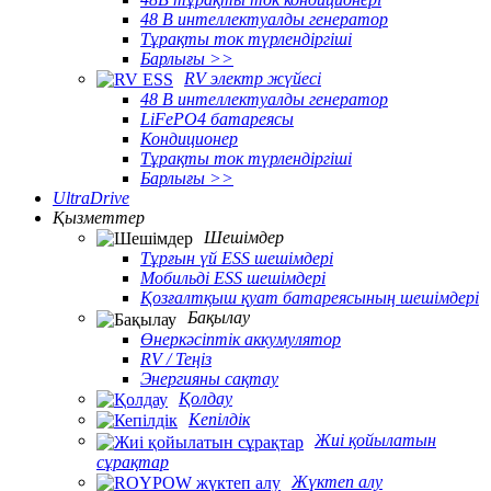
48 В интеллектуалды генератор
Тұрақты ток түрлендіргіші
Барлығы >>
RV электр жүйесі
48 В интеллектуалды генератор
LiFePO4 батареясы
Кондиционер
Тұрақты ток түрлендіргіші
Барлығы >>
UltraDrive
Қызметтер
Шешімдер
Тұрғын үй ESS шешімдері
Мобильді ESS шешімдері
Қозғалтқыш қуат батареясының шешімдері
Бақылау
Өнеркәсіптік аккумулятор
RV / Теңіз
Энергияны сақтау
Қолдау
Кепілдік
Жиі қойылатын
сұрақтар
Жүктеп алу