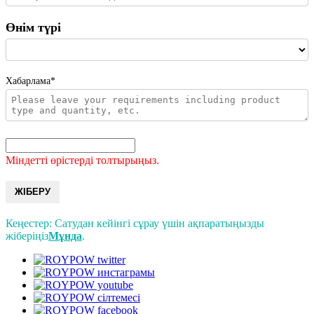
Өнім түрі
Хабарлама*
Міндетті өрістерді толтырыңыз.
ЖІБЕРУ
Кеңестер: Сатудан кейінгі сұрау үшін ақпаратыңызды
жіберіңіз
Мұнда
.