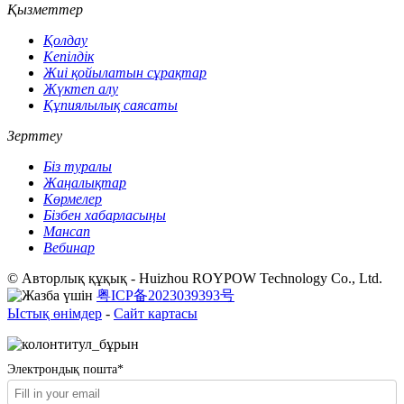
Қызметтер
Қолдау
Кепілдік
Жиі қойылатын сұрақтар
Жүктеп алу
Құпиялылық саясаты
Зерттеу
Біз туралы
Жаңалықтар
Көрмелер
Бізбен хабарласыңы
Мансап
Вебинар
© Авторлық құқық - Huizhou ROYPOW Technology Co., Ltd.
粤ICP备2023039393号
Ыстық өнімдер
-
Сайт картасы
Электрондық пошта*