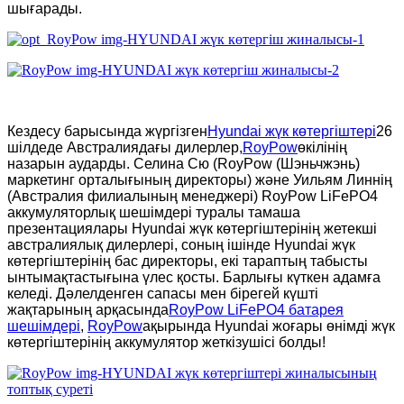
шығарады.
Кездесу барысында жүргізген
Hyundai жүк көтергіштері
26
шілдеде Австралиядағы дилерлер,
RoyPow
өкілінің
назарын аударды. Селина Сю (RoyPow (Шэньчжэнь)
маркетинг орталығының директоры) және Уильям Линнің
(Австралия филиалының менеджері) RoyPow LiFePO4
аккумуляторлық шешімдері туралы тамаша
презентациялары Hyundai жүк көтергіштерінің жетекші
австралиялық дилерлері, соның ішінде Hyundai жүк
көтергіштерінің бас директоры, екі тараптың табысты
ынтымақтастығына үлес қосты. Барлығы күткен адамға
келеді. Дәлелденген сапасы мен бірегей күшті
жақтарының арқасында
RoyPow LiFePO4 батарея
шешімдері
,
RoyPow
ақырында Hyundai жоғары өнімді жүк
көтергіштерінің аккумулятор жеткізушісі болды!