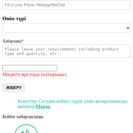
Өнім түрі
Хабарлама*
Міндетті өрістерді толтырыңыз.
ЖІБЕРУ
Кеңестер: Сатудан кейінгі сұрау үшін ақпаратыңызды
жіберіңіз
Мұнда
.
Бізбен хабарласыңы