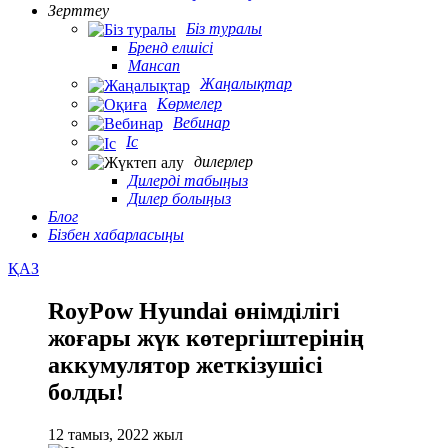
Зерттеу
Біз туралы
Бренд елшісі
Мансап
Жаңалықтар
Көрмелер
Вебинар
Іс
дилерлер
Дилерді табыңыз
Дилер болыңыз
Блог
Бізбен хабарласыңы
ҚАЗ
RoyPow Hyundai өнімділігі
жоғары жүк көтергіштерінің
аккумулятор жеткізушісі
болды!
12 тамыз, 2022 жыл