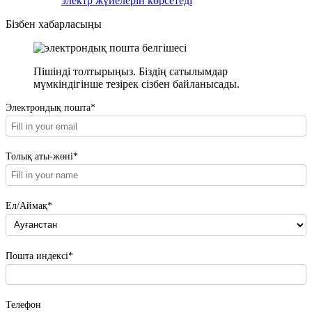
электр жүйелерін көрсетеді
Бізбен хабарласыңы
Пішінді толтырыңыз. Біздің сатылымдар
мүмкіндігінше тезірек сізбен байланысады.
Электрондық пошта*
Толық аты-жөні*
Ел/Аймақ*
Пошта индексі*
Телефон