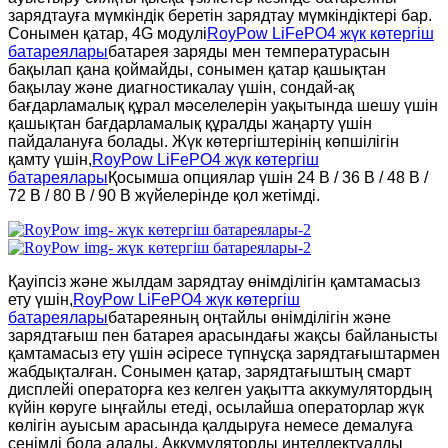
зарядтауға мүмкіндік беретін зарядтау мүмкіндіктері бар.
Сонымен қатар, 4G модулі
RoyPow LiFePO4 жүк көтергіш
батареялары
батарея заряды мен температурасын
бақылап қана қоймайды, сонымен қатар қашықтан
бақылау және диагностикалау үшін, сондай-ақ
бағдарламалық құрал мәселелерін уақытында шешу үшін
қашықтан бағдарламалық құралды жаңарту үшін
пайдалануға болады. Жүк көтергіштерінің көпшілігін
қамту үшін,
RoyPow LiFePO4 жүк көтергіш
батареялары
Қосымша опциялар үшін 24 В / 36 В / 48 В /
72 В / 80 В / 90 В жүйелерінде қол жетімді.
Қауіпсіз және жылдам зарядтау өнімділігін қамтамасыз
ету үшін,
RoyPow LiFePO4 жүк көтергіш
батареялары
батареяның оңтайлы өнімділігін және
зарядтағыш пен батарея арасындағы жақсы байланысты
қамтамасыз ету үшін әсіресе түпнұсқа зарядтағыштармен
жабдықталған. Сонымен қатар, зарядтағыштың смарт
дисплейі операторға кез келген уақытта аккумулятордың
күйін көруге ыңғайлы етеді, осылайша операторлар жүк
көлігін ауысым арасында қалдыруға немесе демалуға
сенімді бола алады. Аккумуляторды интеллектуалды