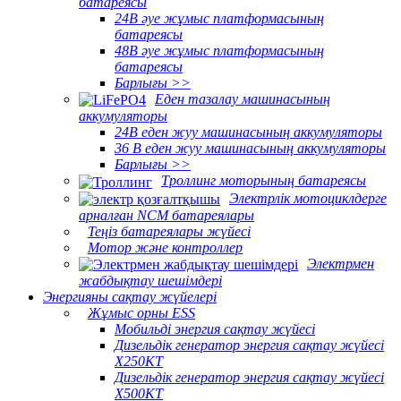
батареясы
24В әуе жұмыс платформасының
батареясы
48В әуе жұмыс платформасының
батареясы
Барлығы >>
Еден тазалау машинасының
аккумуляторы
24В еден жуу машинасының аккумуляторы
36 В еден жуу машинасының аккумуляторы
Барлығы >>
Троллинг моторының батареясы
Электрлік мотоциклдерге
арналған NCM батареялары
Теңіз батареялары жүйесі
Мотор және контроллер
Электрмен
жабдықтау шешімдері
Энергияны сақтау жүйелері
Жұмыс орны ESS
Мобильді энергия сақтау жүйесі
Дизельдік генератор энергия сақтау жүйесі
X250KT
Дизельдік генератор энергия сақтау жүйесі
X500KT