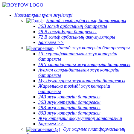
Қозғалтқыш қуат жүйелері
Литий гольф арбасының батареялары
36В гольф арбасының батареясы
48 В гольф-Барт батареясы
72 В гольф арбасының аккумуляторы
Барлығы >>
Литий жүк көтергіш батареялары
UL сертификатталған жүк көтергіш
батареясы
DIN стандартты жүк көтергіш батареясы
Ауамен салқындатылған жүк көтергіш
батареясы
Мұздауға қарсы жүк көтергіш батареясы
Жарылысқа төзімді жүк көтергіш
батареясы
24В жүк көтергіш батареясы
36В жүк көтергіш батареясы
48В жүк көтергіш батареясы
80В жүк көтергіш батареясы
Жүк көтергіш аккумулятор зарядтағыш
Барлығы >>
Әуе жұмыс платформасының