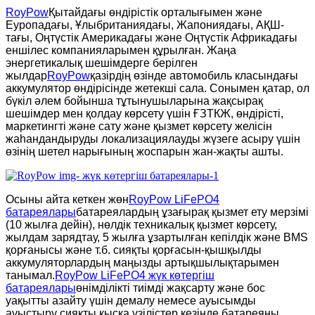
RoyPow
Қытайдағы өндірістік орталығымен және
Еуропадағы, Ұлыбританиядағы, Жапониядағы, АҚШ-
тағы, Оңтүстік Америкадағы және Оңтүстік Африкадағы
еншілес компанияларымен құрылған. Жаңа
энергетикалық шешімдерге берілген
жылдар
RoyPow
қазірдің өзінде автомобиль класындағы
аккумулятор өндірісінде жетекші сала. Сонымен қатар, ол
бүкіл әлем бойынша тұтынушыларына жақсырақ
шешімдер мен қолдау көрсету үшін ҒЗТКЖ, өндірісті,
маркетингті және сату және қызмет көрсету желісін
жаһандандыруды локализациялауды жүзеге асыру үшін
өзінің шетел нарығының жоспарын жан-жақты ашты.
Осыны айта кеткен жөн
RoyPow LiFePO4
батареялары
батареялардың ұзағырақ қызмет ету мерзімі
(10 жылға дейін), нөлдік техникалық қызмет көрсету,
жылдам зарядтау, 5 жылға ұзартылған кепілдік және BMS
қорғанысы және т.б. сияқты қорғасын-қышқылды
аккумуляторлардың маңызды артықшылықтарымен
танымал.
RoyPow LiFePO4 жүк көтергіш
батареялары
өнімділікті тиімді жақсарту және бос
уақытты азайту үшін демалу немесе ауысымды
ауыстыру сияқты қысқа үзілістер кезінде батареяны