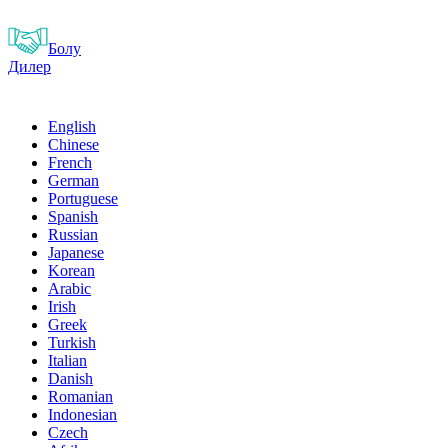
Болу
Дилер
English
Chinese
French
German
Portuguese
Spanish
Russian
Japanese
Korean
Arabic
Irish
Greek
Turkish
Italian
Danish
Romanian
Indonesian
Czech