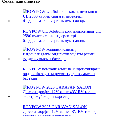
Соңғы жаңалықтар
ROYPOW UL Solutions компаниясының UL
2580 куәгер сынағы деректері
бағдарламасының танылуын алады
ROYPOW компаниясының Индонезиядағы
өндірістік зауыты ресми түрде жұмысын
бастады
ROYPOW 2025 CARAVAN SALON
Дюссельдорфте 12V және 48V RV толық