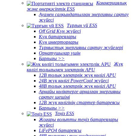
Коммерциялық
және өнеркәсіптік ESS
Ауамен салқындатылған энергияны сақтау
жүйесі
Тұрғын үй ESS
Off Grid Күн жүйесі
Күн батареялары
Күн инверторлары
Тұрмыстық энергияны сақтау жүйелері
Орнатушылар үшін
Барлығы >>
Жүк
көлігі толығымен электрлік APU
12В толық электрлік жүк көлігі APU
24В жүк көлігі PowerCool жүйесі
48В толық электрлік жүк көлігі APU
Арнайы көліктерге арналған энергияны
сақтау шешімі
12В жүк көлігінің стартер батареясы
Барлығы >>
Теңіз ESS
Жоғары вольтты теңіз батареялары
жүйесі
LiFePO4 батареясы
48В тұрақты ток кондиционері