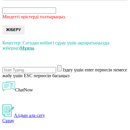
Міндетті өрістерді толтырыңыз.
ЖІБЕРУ
Кеңестер: Сатудан кейінгі сұрау үшін ақпаратыңызды
жіберіңіз
Мұнда
.
Іздеу үшін enter пернесін немесе
жабу үшін ESC пернесін басыңыз
ChatNow
Алдын ала сату
Сұрау