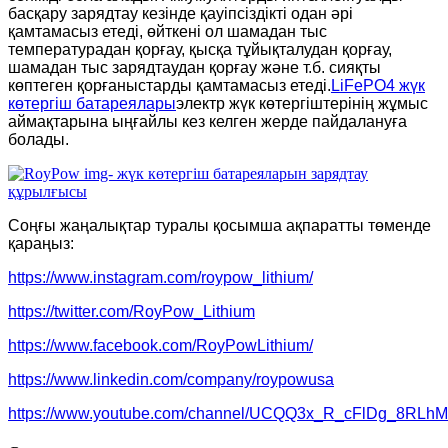
басқару зарядтау кезінде қауіпсіздікті одан әрі
қамтамасыз етеді, өйткені ол шамадан тыс
температурадан қорғау, қысқа тұйықталудан қорғау,
шамадан тыс зарядтаудан қорғау және т.б. сияқты
көптеген қорғаныстарды қамтамасыз етеді.
LiFePO4 жүк
көтергіш батареялары
электр жүк көтергіштерінің жұмыс
аймақтарына ыңғайлы кез келген жерде пайдалануға
болады.
Соңғы жаңалықтар туралы қосымша ақпаратты төменде
қараңыз:
https://www.instagram.com/roypow_lithium/
https://twitter.com/RoyPow_Lithium
https://www.facebook.com/RoyPowLithium/
https://www.linkedin.com/company/roypowusa
https://www.youtube.com/channel/UCQQ3x_R_cFlDg_8RLh