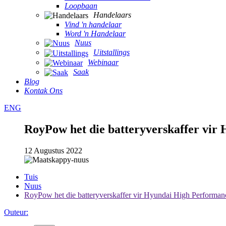
Loopbaan
Handelaars
Vind 'n handelaar
Word 'n Handelaar
Nuus
Uitstallings
Webinaar
Saak
Blog
Kontak Ons
ENG
RoyPow het die batteryverskaffer vir
12 Augustus 2022
Tuis
Nuus
RoyPow het die batteryverskaffer vir Hyundai High Performanc
Outeur: