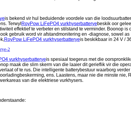
ye
is bekend vir hul beduidende voordele van die loodsuurbatter
ns. Terwyl
RoyPow LiFePO4 vurkhyserbatterye
beskik oor gelee
iwiteit effektief te verbeter en stilstand te verminder. Boonop i
an ook gebruik word vir afstandmonitering en -diagnose, sowel
k,
RoyPow LiFePO4 vurkhyserbatterye
is beskikbaar in 24 V / 36
O4 vurkhyserbatterye
is spesiaal toegerus met die oorspronklik
op maak die slim skerm van die laaier dit gerieflik vir die operat
rlaat of te rus. Die intelligente batterybestuur waarborg verder
oorladingbeskerming, ens. Laastens, maar nie die minste nie, R
 werkareas van die elektriese vurkhysers.
onderstaande: