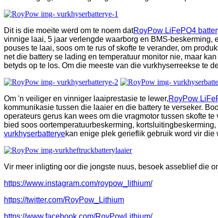
Dit is die moeite werd om te noem dat
RoyPow LiFePO4 batter
vinnige laai, 5 jaar verlengde waarborg en BMS-beskerming, e
pouses te laai, soos om te rus of skofte te verander, om produkt
net die battery se lading en temperatuur monitor nie, maar k
betyds op te los. Om die meeste van die vurkhyserreekse te de
Om 'n veiliger en vinniger laaiprestasie te lewer,
RoyPow LiFeP
kommunikasie tussen die laaier en die battery te verseker. Boon
operateurs gerus kan wees om die vragmotor tussen skofte te ve
bied soos oortemperatuurbeskerming, kortsluitingbeskerming, 
vurkhyserbatterye
kan enige plek gerieflik gebruik word vir die
Vir meer inligting oor die jongste nuus, besoek asseblief die 
https://www.instagram.com/roypow_lithium/
https://twitter.com/RoyPow_Lithium
https://www.facebook.com/RoyPowLithium/