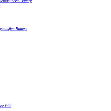
iemasjinerie Battery
r
gsmasjien Battery
or ESS