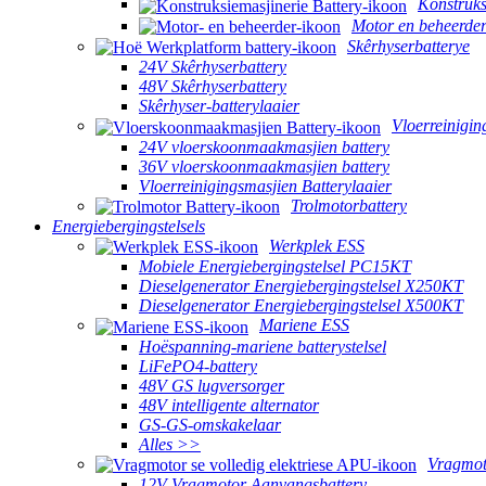
Konstruks
Motor en beheerde
Skêrhyserbatterye
24V Skêrhyserbattery
48V Skêrhyserbattery
Skêrhyser-batterylaaier
Vloerreinigin
24V vloerskoonmaakmasjien battery
36V vloerskoonmaakmasjien battery
Vloerreinigingsmasjien Batterylaaier
Trolmotorbattery
Energiebergingstelsels
Werkplek ESS
Mobiele Energiebergingstelsel PC15KT
Dieselgenerator Energiebergingstelsel X250KT
Dieselgenerator Energiebergingstelsel X500KT
Mariene ESS
Hoëspanning-mariene batterystelsel
LiFePO4-battery
48V GS lugversorger
48V intelligente alternator
GS-GS-omskakelaar
Alles >>
Vragmot
12V Vragmotor Aanvangsbattery