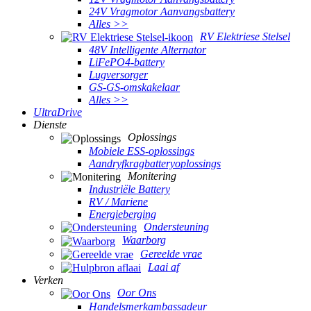
24V Vragmotor Aanvangsbattery
Alles >>
RV Elektriese Stelsel
48V Intelligente Alternator
LiFePO4-battery
Lugversorger
GS-GS-omskakelaar
Alles >>
UltraDrive
Dienste
Oplossings
Mobiele ESS-oplossings
Aandryfkragbatteryoplossings
Monitering
Industriële Battery
RV / Mariene
Energieberging
Ondersteuning
Waarborg
Gereelde vrae
Laai af
Verken
Oor Ons
Handelsmerkambassadeur