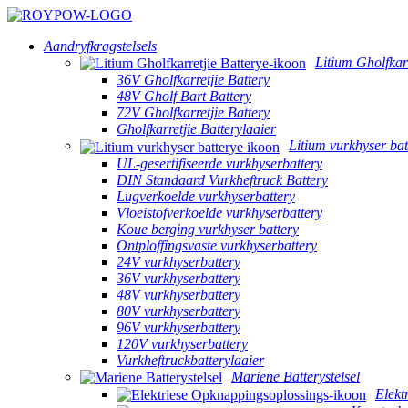
Aandryfkragstelsels
Litium Gholfkarr
36V Gholfkarretjie Battery
48V Gholf Bart Battery
72V Gholfkarretjie Battery
Gholfkarretjie Batterylaaier
Litium vurkhyser bat
UL-gesertifiseerde vurkhyserbattery
DIN Standaard Vurkheftruck Battery
Lugverkoelde vurkhyserbattery
Vloeistofverkoelde vurkhyserbattery
Koue berging vurkhyser battery
Ontploffingsvaste vurkhyserbattery
24V vurkhyserbattery
36V vurkhyserbattery
48V vurkhyserbattery
80V vurkhyserbattery
96V vurkhyserbattery
120V vurkhyserbattery
Vurkheftruckbatterylaaier
Mariene Batterystelsel
Elekt