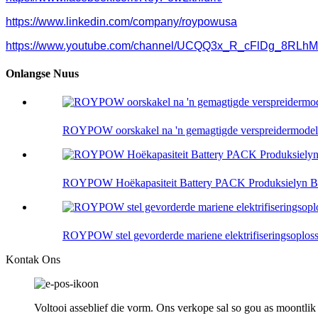
https://www.linkedin.com/company/roypowusa
https://www.youtube.com/channel/UCQQ3x_R_cFlDg_8RLh
Onlangse Nuus
ROYPOW oorskakel na 'n gemagtigde verspreidermodel 
ROYPOW Hoëkapasiteit Battery PACK Produksielyn Be
ROYPOW stel gevorderde mariene elektrifiseringsoplos
Kontak Ons
Voltooi asseblief die vorm. Ons verkope sal so gou as moontlik 