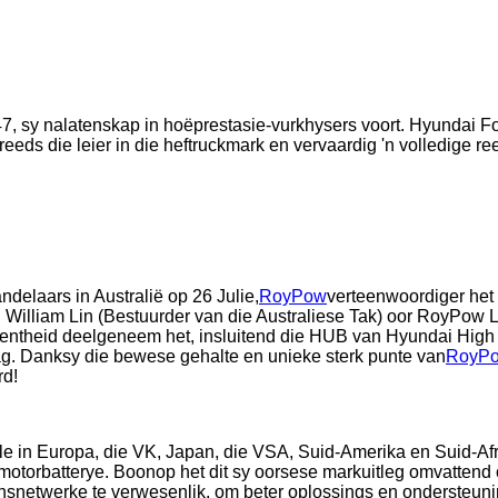
, sy nalatenskap in hoëprestasie-vurkhysers voort. Hyundai For
 reeds die leier in die heftruckmark en vervaardig 'n volledige 
ndelaars in Australië op 26 Julie,
RoyPow
verteenwoordiger het
illiam Lin (Bestuurder van die Australiese Tak) oor RoyPow Li
eentheid deelgeneem het, insluitend die HUB van Hyundai High P
g. Danksy die bewese gehalte en unieke sterk punte van
RoyPo
rd!
liale in Europa, die VK, Japan, die VSA, Suid-Amerika en Suid-A
otorbatterye. Boonop het dit sy oorsese markuitleg omvattend o
nsnetwerke te verwesenlik, om beter oplossings en ondersteunin