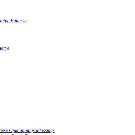
etjie Batterye
terye
riese Opknappingsoplossings