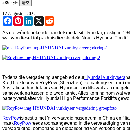
286 kyke
清空
12 Augustus 2022
Facebook
Pinterest
LinkedIn
X
Reddit
As die wêreldbekende handelsmerk, sit Hyundai, gestig in 1947
wat van diesel tot pakhuisdienste dek. Nou is Hyundai Forklift
Tydens die vergadering aangebied deur
Hyundai vurkhysers
ha
Xu (Direkteur van RoyPow (Shenzhen) Bemarkingsentrum) en W
Australiese handelaars van Hyundai Forklifts wat aan die gel
samewerking tussen die twee kante. Alles kom na hom wat wa
batteryverskaffer vir Hyundai High Performance Forklifts gewo
RoyPow
is gestig met 'n vervaardigingsentrum in China en fi
maak
RoyPow
reeds toonaangewend in die vervaardiging van m
vervaardiging, bemarking en globalisering van verkope en die