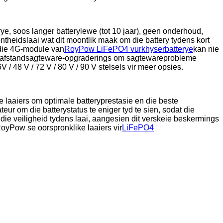
ye, soos langer batterylewe (tot 10 jaar), geen onderhoud,
ntheidslaai wat dit moontlik maak om die battery tydens kort
s die 4G-module van
RoyPow LiFePO4 vurkhyserbatterye
kan nie
 as afstandsagteware-opgraderings om sagtewareprobleme
V / 48 V / 72 V / 80 V / 90 V stelsels vir meer opsies.
e laaiers om optimale batteryprestasie en die beste
eur om die batterystatus te eniger tyd te sien, sodat die
 die veiligheid tydens laai, aangesien dit verskeie beskermings
oyPow se oorspronklike laaiers vir
LiFePO4