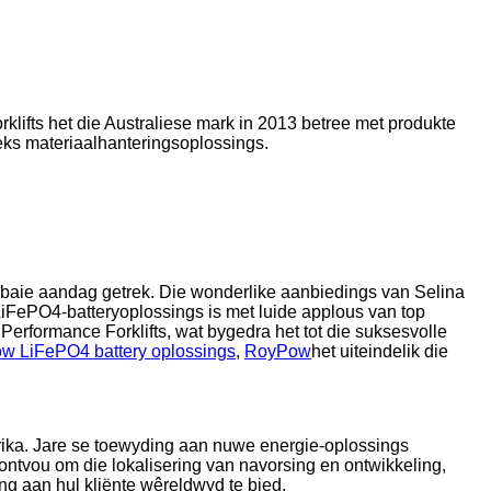
klifts het die Australiese mark in 2013 betree met produkte
reeks materiaalhanteringsoplossings.
 baie aandag getrek. Die wonderlike aanbiedings van Selina
FePO4-batteryoplossings is met luide applous van top
erformance Forklifts, wat bygedra het tot die suksesvolle
w LiFePO4 battery oplossings
,
RoyPow
het uiteindelik die
frika. Jare se toewyding aan nuwe energie-oplossings
ntvou om die lokalisering van navorsing en ontwikkeling,
g aan hul kliënte wêreldwyd te bied.