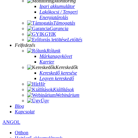
Monitoring
Ipari akkumulátor
Lakókocsi / Tengeri
Energiatárolás
Támogatás
Garancia
GYIK
Letöltés
Felfedezés
Rólunk
Márkanagykövet
Karrier
Kereskedők
Kereskedő keresése
Legyen kereskedő
Hír
Kiállítások
Webinárium
Ügy
Blog
Kapcsolat
ANGOL
Otthon