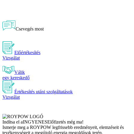
Csevegés most
Előértékesítés
Vizsgálat
Válik
egy kereskedő
Értékesítés utáni szolgáltatások
Vizsgálat
Indítsa el a
INGYENES
Előfizetés még ma!
Ismerje meg a ROYPOW legfrissebb eredményeit, elemzéseit és
tevékenységeit a megújuló energia megoldások terén.