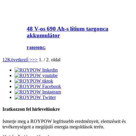
48 V-os 690 Ah-s lítium targonca
akkumulátor
F48690BG
1
2
Következő >
>>
1. / 2. oldal
Iratkozzon fel hírlevelünkre
Ismerje meg a ROYPOW legfrissebb eredményeit, elemzéseit és
tevékenységeit a megújuló energia megoldások terén.