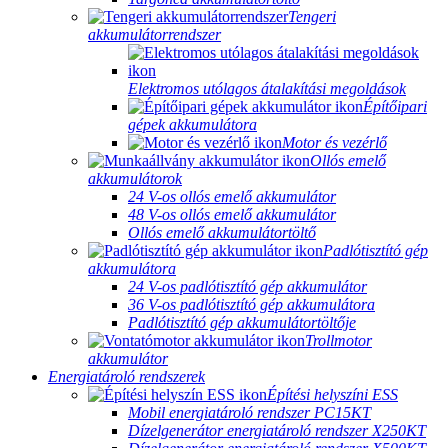
Tengeri
akkumulátorrendszer
Elektromos utólagos átalakítási megoldások
Építőipari
gépek akkumulátora
Motor és vezérlő
Ollós emelő
akkumulátorok
24 V-os ollós emelő akkumulátor
48 V-os ollós emelő akkumulátor
Ollós emelő akkumulátortöltő
Padlótisztító gép
akkumulátora
24 V-os padlótisztító gép akkumulátor
36 V-os padlótisztító gép akkumulátora
Padlótisztító gép akkumulátortöltője
Trollmotor
akkumulátor
Energiatároló rendszerek
Építési helyszíni ESS
Mobil energiatároló rendszer PC15KT
Dízelgenerátor energiatároló rendszer X250KT