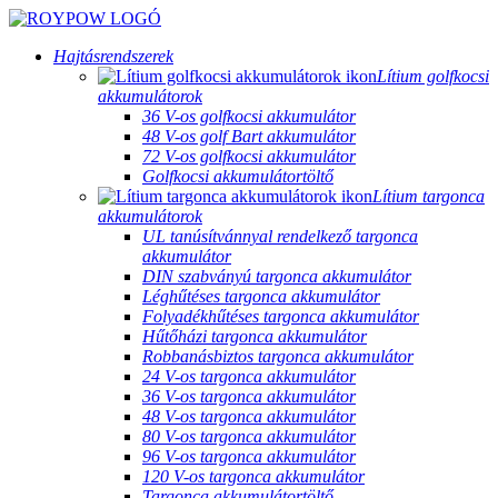
Hajtásrendszerek
Lítium golfkocsi
akkumulátorok
36 V-os golfkocsi akkumulátor
48 V-os golf Bart akkumulátor
72 V-os golfkocsi akkumulátor
Golfkocsi akkumulátortöltő
Lítium targonca
akkumulátorok
UL tanúsítvánnyal rendelkező targonca
akkumulátor
DIN szabványú targonca akkumulátor
Léghűtéses targonca akkumulátor
Folyadékhűtéses targonca akkumulátor
Hűtőházi targonca akkumulátor
Robbanásbiztos targonca akkumulátor
24 V-os targonca akkumulátor
36 V-os targonca akkumulátor
48 V-os targonca akkumulátor
80 V-os targonca akkumulátor
96 V-os targonca akkumulátor
120 V-os targonca akkumulátor
Targonca akkumulátortöltő