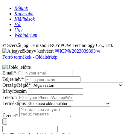
Rólunk
Kapcsolat
Kiállítások
Hír
Ügy
Webinárium
© Szerzői jog - Huizhou ROYPOW Technology Co., Ltd.
粤ICP备2023039393号
Forró termékek
-
Oldaltérkép
Email*
Teljes név*
Ország/Régió*
Irányítószám
Telefon
Terméktípus
Üzenet*