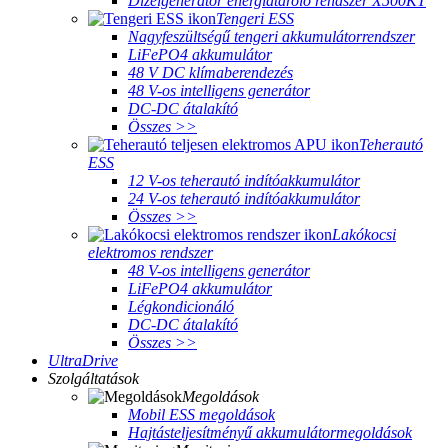
Dízelgenerátor energiatároló rendszer X500KT
Tengeri ESS
Nagyfeszültségű tengeri akkumulátorrendszer
LiFePO4 akkumulátor
48 V DC klímaberendezés
48 V-os intelligens generátor
DC-DC átalakító
Összes >>
Teherautó
ESS
12 V-os teherautó indítóakkumulátor
24 V-os teherautó indítóakkumulátor
Összes >>
Lakókocsi
elektromos rendszer
48 V-os intelligens generátor
LiFePO4 akkumulátor
Légkondicionáló
DC-DC átalakító
Összes >>
UltraDrive
Szolgáltatások
Megoldások
Mobil ESS megoldások
Hajtásteljesítményű akkumulátormegoldások