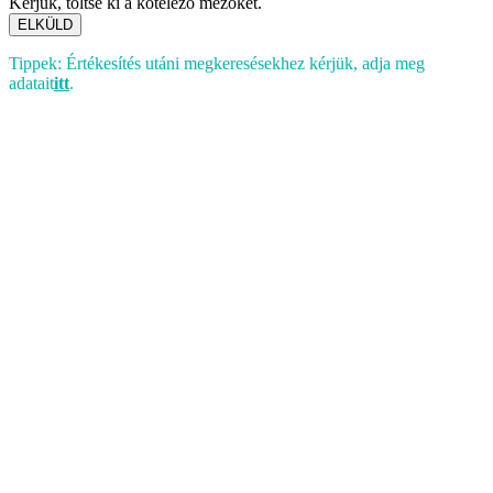
Kérjük, töltse ki a kötelező mezőket.
ELKÜLD
Tippek: Értékesítés utáni megkeresésekhez kérjük, adja meg
adatait
itt
.