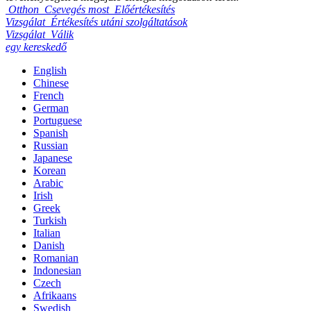
Otthon
Csevegés most
Előértékesítés
Vizsgálat
Értékesítés utáni szolgáltatások
Vizsgálat
Válik
egy kereskedő
English
Chinese
French
German
Portuguese
Spanish
Russian
Japanese
Korean
Arabic
Irish
Greek
Turkish
Italian
Danish
Romanian
Indonesian
Czech
Afrikaans
Swedish