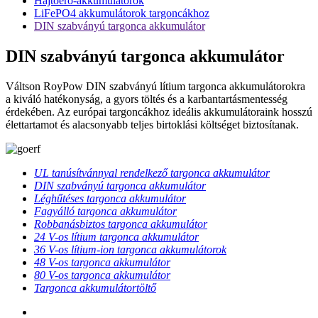
Hajtóerő-akkumulátorok
LiFePO4 akkumulátorok targoncákhoz
DIN szabványú targonca akkumulátor
DIN szabványú targonca akkumulátor
Váltson RoyPow DIN szabványú lítium targonca akkumulátorokra
a kiváló hatékonyság, a gyors töltés és a karbantartásmentesség
érdekében. Az európai targoncákhoz ideális akkumulátoraink hosszú
élettartamot és alacsonyabb teljes birtoklási költséget biztosítanak.
UL tanúsítvánnyal rendelkező targonca akkumulátor
DIN szabványú targonca akkumulátor
Léghűtéses targonca akkumulátor
Fagyálló targonca akkumulátor
Robbanásbiztos targonca akkumulátor
24 V-os lítium targonca akkumulátor
36 V-os lítium-ion targonca akkumulátorok
48 V-os targonca akkumulátor
80 V-os targonca akkumulátor
Targonca akkumulátortöltő