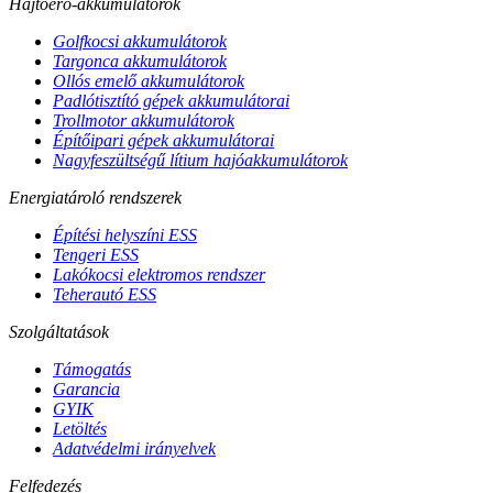
Hajtóerő-akkumulátorok
Golfkocsi akkumulátorok
Targonca akkumulátorok
Ollós emelő akkumulátorok
Padlótisztító gépek akkumulátorai
Trollmotor akkumulátorok
Építőipari gépek akkumulátorai
Nagyfeszültségű lítium hajóakkumulátorok
Energiatároló rendszerek
Építési helyszíni ESS
Tengeri ESS
Lakókocsi elektromos rendszer
Teherautó ESS
Szolgáltatások
Támogatás
Garancia
GYIK
Letöltés
Adatvédelmi irányelvek
Felfedezés