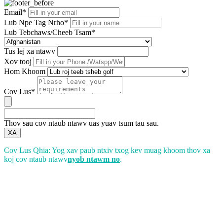
Email*
Lub Npe Tag Nrho*
Lub Tebchaws/Cheeb Tsam*
Tus lej xa ntawv
Xov tooj
Hom Khoom
Cov Lus*
Thov sau cov ntaub ntawv uas yuav tsum tau sau.
XA
Cov Lus Qhia: Yog xav paub ntxiv txog kev muag khoom thov xa
koj cov ntaub ntawv
nyob ntawm no
.