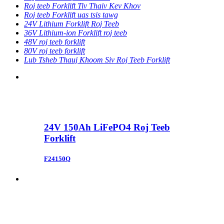
Roj teeb Forklift Tiv Thaiv Kev Khov
Roj teeb Forklift uas tsis tawg
24V Lithium Forklift Roj Teeb
36V Lithium-ion Forklift roj teeb
48V roj teeb forklift
80V roj teeb forklift
Lub Tsheb Thauj Khoom Siv Roj Teeb Forklift
24V 150Ah LiFePO4 Roj Teeb
Forklift
F24150Q