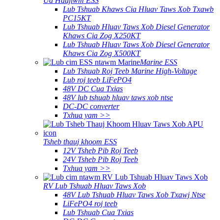
Ua Haujlwm ESS
Lub Tshuab Khaws Cia Hluav Taws Xob Txawb
PC15KT
Lub Tshuab Hluav Taws Xob Diesel Generator
Khaws Cia Zog X250KT
Lub Tshuab Hluav Taws Xob Diesel Generator
Khaws Cia Zog X500KT
Marine ESS
Lub Tshuab Roj Teeb Marine High-Voltage
Lub roj teeb LiFePO4
48V DC Cua ​​Txias
48V lub tshuab hluav taws xob ntse
DC-DC converter
Txhua yam >>
Tsheb thauj khoom ESS
12V Tsheb Pib Roj Teeb
24V Tsheb Pib Roj Teeb
Txhua yam >>
RV Lub Tshuab Hluav Taws Xob
48V Lub Tshuab Hluav Taws Xob Txawj Ntse
LiFePO4 roj teeb
Lub Tshuab Cua Txias