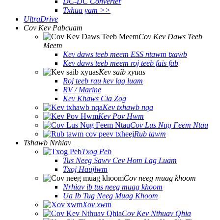
DC-DC Converter
Txhua yam >>
UltraDrive
Cov Kev Pabcuam
Cov Kev Daws Teeb
Meem
Kev daws teeb meem ESS ntawm txawb
Kev daws teeb meem roj teeb fais fab
Kev saib xyuas
Roj teeb rau kev lag luam
RV / Marine
Kev Khaws Cia Zog
Kev txhawb nqa
Kev Pov Hwm
Cov Lus Nug Feem Ntau
Rub tawm
Tshawb Nrhiav
Txog Peb
Tus Neeg Sawv Cev Hom Lag Luam
Txoj Haujlwm
Cov neeg muag khoom
Nrhiav ib tus neeg muag khoom
Ua Ib Tug Neeg Muag Khoom
Xov xwm
Cov Kev Nthuav Qhia