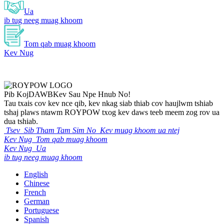
Ua
ib tug neeg muag khoom
Tom qab muag khoom
Kev Nug
Pib Koj
DAWB
Kev Sau Npe Hnub No!
Tau txais cov kev nce qib, kev nkag siab thiab cov haujlwm tshiab
tshaj plaws ntawm ROYPOW txog kev daws teeb meem zog rov ua
dua tshiab.
Tsev
Sib Tham Tam Sim No
Kev muag khoom ua ntej
Kev Nug
Tom qab muag khoom
Kev Nug
Ua
ib tug neeg muag khoom
English
Chinese
French
German
Portuguese
Spanish