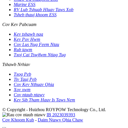
Marine ESS
RV Lub Tshuab Hluav Taws Xob
Tsheb thauj khoom ESS
Cov Kev Pabcuam
Kev txhawb nqa
Kev Pov Hwm
Cov Lus Nug Feem Ntau
Rub tawm
Txoj Cai Tswjfwm Ntiag Tug
Tshawb Nrhiav
Txog Peb
Tiv Tauj Peb
Cov Kev Nthuav Qhia
Xov xwm
Cov ntaub ntawv
Kev Sib Tham Hauv Is Taws Nem
© Copyright - Huizhou ROYPOW Technology Co., Ltd.
IB 2023039393
Cov Khoom Kub
-
Daim Ntawv Qhia Chaw