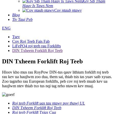
Kev Sib Tham
Hauv Is Taws Nem
Cov ntaub ntawv
Blog
Tiv Tauj Peb
ENG
Tsev
Cov Roj Teeb Fais Fab
LiFePO4 roj teeb rau Forklifts
DIN Txheem Forklift Roj Teeb
DIN Txheem Forklift Roj Teeb
Hloov kho mus rau RoyPow DIN-tus qauv lithium forklift roj teeb
rau kev ua haujlwm zoo dua, them sai, thiab tsis tas yuav saib xyuas.
Zoo tagnrho rau European forklifts, peb cov roj teeb muab kev ua
haujlwm ntev thiab txo tus nqi tag nrho ntawm kev muaj.
Roj teeb Forklift uas tau ntawv pov thawj UL
DIN Txheem Forklift Roj Teeb
Roj teeb Forklift Txias Cua