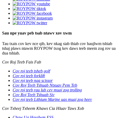
Sau npe yuav peb tsab ntawv xov xwm
Tau txais cov kev nce qib, kev nkag siab thiab cov haujlwm tshiab
tshaj plaws ntawm ROYPOW txog kev daws teeb meem zog rov ua
dua tshiab.
Cov Roj Teeb Fais Fab
Cov roj teeb tsheb golf
Cov roj teeb forklift
Cov roj teeb nqa scissor
Cov Roj Teeb Tshuab Ntxuav Pem Teb
Cov roj teeb rau lub cev muaj zog trolling
Cov Roj Teeb Tshuab Siv
Cov roj teeb Lithium Marine uas muaj zog heev
Cov Txheej Txheem Khaws Cia Hluav Taws Xob
Chaw Ua Haujlwm ESS