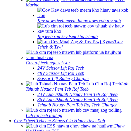
Marine
Kev daws teeb meem hluav taws xob rov qab
Roj teeb rau kev tsim kho tshuab
Tsav
Tsheb & Tswj
Cov roj teeb nqa scissor
24V Scissor Lift Roj Teeb
48V Scissor Lift Roj Teeb
Scissor Lift Battery Charger
Lub
Tshuab Ntxuav Pem Teb Roj Teeb
24V Lub Tshuab Ntxuav Pem Teb Roj Teeb
36V Lub Tshuab Ntxuav Pem Teb Roj Teeb
Tshuab Ntxuav Pem Teb Roj Teeb Charger
Lub roj teeb trolling
Cov Txheej Txheem Khaws Cia Hluav Taws Xob
Chaw