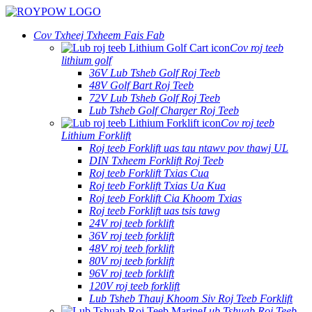
Cov Txheej Txheem Fais Fab
Cov roj teeb
lithium golf
36V Lub Tsheb Golf Roj Teeb
48V Golf Bart Roj Teeb
72V Lub Tsheb Golf Roj Teeb
Lub Tsheb Golf Charger Roj Teeb
Cov roj teeb
Lithium Forklift
Roj teeb Forklift uas tau ntawv pov thawj UL
DIN Txheem Forklift Roj Teeb
Roj teeb Forklift Txias Cua
Roj teeb Forklift Txias Ua Kua
Roj teeb Forklift Cia Khoom Txias
Roj teeb Forklift uas tsis tawg
24V roj teeb forklift
36V roj teeb forklift
48V roj teeb forklift
80V roj teeb forklift
96V roj teeb forklift
120V roj teeb forklift
Lub Tsheb Thauj Khoom Siv Roj Teeb Forklift
Lub Tshuab Roj Teeb