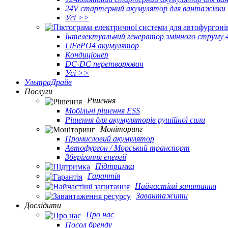
24V стартерний акумулятор для вантажівки
Усі >>
Інтелектуальний генератор змінного струму 
LiFePO4 акумулятор
Кондиціонер
DC-DC перетворювач
Усі >>
УльтраДрайв
Послуги
Рішення
Мобільні рішення ESS
Рішення для акумуляторів рушійної сили
Моніторинг
Промисловий акумулятор
Автофургон / Морський транспорт
Зберігання енергії
Підтримка
Гарантія
Найчастіші запитання
Завантажити
Дослідити
Про нас
Посол бренду