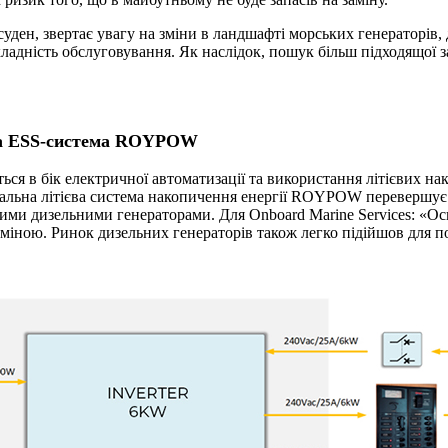
ден, звертає увагу на зміни в ландшафті морських генераторів, 
ладність обслуговування. Як наслідок, пошук більш підходящої 
ька ESS-система ROYPOW
 в бік електричної автоматизації та використання літієвих нако
сальна літієва система накопичення енергії ROYPOW перевершує 
ми дизельними генераторами. Для Onboard Marine Services: «Оск
іною. Ринок дизельних генераторів також легко підійшов для п