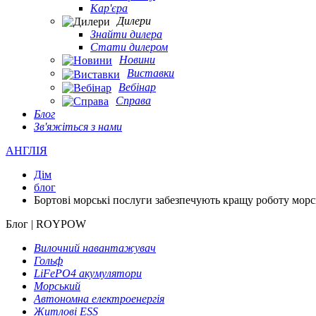
Кар'єра
Дилери
Знайти дилера
Стати дилером
Новини
Виставки
Вебінар
Справа
Блог
Зв'яжіться з нами
АНГЛІЯ
Дім
блог
Бортові морські послуги забезпечують кращу роботу мо
Блог | ROYPOW
Вилочний навантажувач
Гольф
LiFePO4 акумулятори
Морський
Автономна електроенергія
Житлові ESS