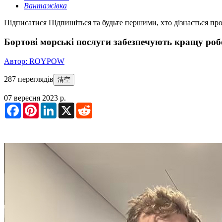
Вантажівка
Підписатися
Підпишіться та будьте першими, хто дізнається про
Бортові морські послуги забезпечують кращу р
Автор: ROYPOW
287 переглядів
清空
07 вересня 2023 р.
Facebook
Pinterest
LinkedIn
X
Reddit