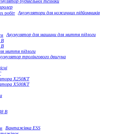
умулятор будівельної техніки
тролер
Акумулятори для ножичних підйомників
Акумулятор для машини для миття підлоги
 В
 В
ля миття підлоги
кумулятор тролінгового двигуна
ісці
T
ератора X250KT
ератора X500KT
а
48 В
Вантажівка ESS
нтажівок