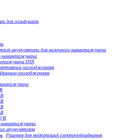
ри для гольф-карів
ів
тієві акумулятори для вилочного навантажувача
го навантажувача
антажувача DIN
повітряним охолодженням
рідинним охолодженням
навантажувача
 В
 В
 В
 В
 В
0 В
о навантажувача
их акумуляторів
Рішення для модернізації електрообладнання