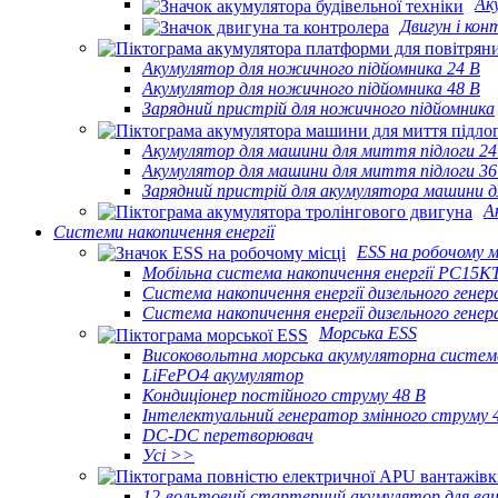
Ак
Двигун і кон
Акумулятор для ножичного підйомника 24 В
Акумулятор для ножичного підйомника 48 В
Зарядний пристрій для ножичного підйомника
Акумулятор для машини для миття підлоги 24
Акумулятор для машини для миття підлоги 36
Зарядний пристрій для акумулятора машини д
А
Системи накопичення енергії
ESS на робочому м
Мобільна система накопичення енергії PC15K
Система накопичення енергії дизельного ген
Система накопичення енергії дизельного ген
Морська ESS
Високовольтна морська акумуляторна систем
LiFePO4 акумулятор
Кондиціонер постійного струму 48 В
Інтелектуальний генератор змінного струму 
DC-DC перетворювач
Усі >>
12-вольтовий стартерний акумулятор для ва