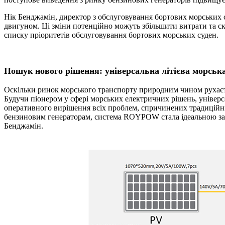
Нік Бенджамін, директор з обслуговування бортових морських су
двигуном. Ці зміни потенційно можуть збільшити витрати та ск
списку пріоритетів обслуговування бортових морських суден.
Пошук нового рішення: універсальна літієва морс
Оскільки ринок морського транспорту природним чином рухається
Будучи піонером у сфері морських електричних рішень, універ
оперативного вирішення всіх проблем, спричинених традиційни
бензиновим генераторам, система ROYPOW стала ідеальною зам
Бенджамін.