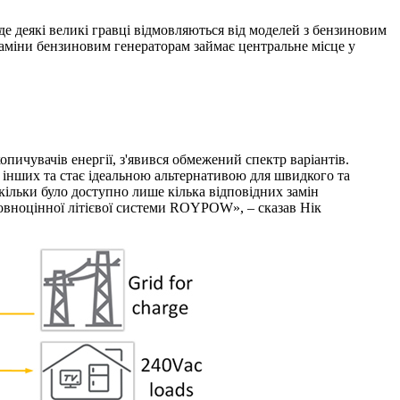
де деякі великі гравці відмовляються від моделей з бензиновим
заміни бензиновим генераторам займає центральне місце у
пичувачів енергії, з'явився обмежений спектр варіантів.
інших та стає ідеальною альтернативою для швидкого та
ільки було доступно лише кілька відповідних замін
овноцінної літієвої системи ROYPOW», – сказав Нік