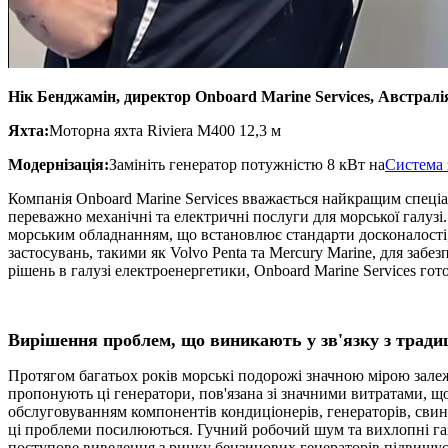
Нік Бенджамін, директор Onboard Marine Services, Австралі
Яхта:
Моторна яхта Riviera M400 12,3 м
Модернізація:
Замініть генератор потужністю 8 кВт на
Система 
Компанія Onboard Marine Services вважається найкращим спеціал
переважно механічні та електричні послуги для морської галузі.
морським обладнанням, що встановлює стандарти досконалості,
застосувань, такими як Volvo Penta та Mercury Marine, для забе
рішень в галузі електроенергетики, Onboard Marine Services г
Вирішення проблем, що виникають у зв'язку з тради
Протягом багатьох років морські подорожі значною мірою залеж
пропонують ці генератори, пов'язана зі значними витратами, щ
обслуговуванням компонентів кондиціонерів, генераторів, свин
ці проблеми посилюються. Гучний робочий шум та вихлопні гази
поступове виведення з ринку бензинових генераторів підвищує р