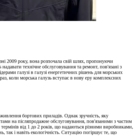
езні 2009 року, вона розпочала свій шлях, пропонуючи
s надавати технічне обслуговування та ремонт, пов'язані з
дерами галузі в галузі енергетичних рішень для морських
араз, коли морська галузь вступає в нову еру комплексних
 живлення бортових приладів. Однак зручність, яку
атами на післяпродажне обслуговування, пов'язаними з частим
термінів від 1 до 2 років, що надаються різними виробниками,
 так і навіть екологічність. Ситуацію погіршує те, що