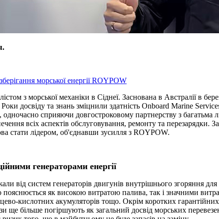
я.
зберігання морської енергії ROYPOW
істом з морської механіки в Сіднеї. Заснована в Австралії в бер
 Роки досвіду та знань зміцнили здатність Onboard Marine Service
 одночасно сприяючи довгостроковому партнерству з багатьма лі
зпечення всіх аспектів обслуговування, ремонту та перезарядки. З
отова стати лідером, об'єднавши зусилля з ROYPOW.
ційними генераторами енергії
али від систем генераторів двигунів внутрішнього згоряння для
о пояснюється як високою витратою палива, так і значними витр
цево-кислотних акумуляторів тощо. Окрім коротких гарантійних 
 ще більше погіршують як загальний досвід морських перевезень,
изик того, що в майбутньому не буде запасів на заміну.