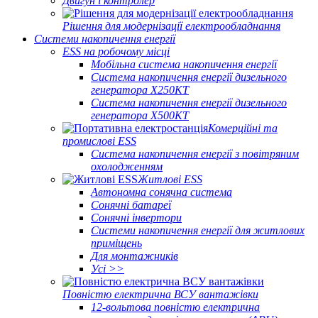
Двигун і контролер
Рішення для модернізації електрообладнання
Системи накопичення енергії
ESS на робочому місці
Мобільна система накопичення енергії
Система накопичення енергії дизельного
генератора X250KT
Система накопичення енергії дизельного
генератора X500KT
Комерційні та
промислові ESS
Система накопичення енергії з повітряним
охолодженням
Житлові ESS
Автономна сонячна система
Сонячні батареї
Сонячні інвертори
Системи накопичення енергії для житлових
приміщень
Для монтажників
Усі >>
Повністю електрична ВСУ вантажівки
12-вольтова повністю електрична