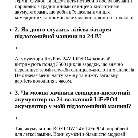
термін служби та відсутність потреби в обслуговуванні
порівняно з традиційними свинцево-кислотними
акумуляторами, що робить їх ідеальними для
комерційних та промислових машин для миття підлоги.
2. Як довго служить літієва батарея
підлогомийної машини на 24 В?
+
Акумулятори RoyPow 24V LiFePO4 зазвичай
витримують понад 3500 циклів зарядки, що значно
перевищує термін служби свинцево-кислотних аналогів.
Це означає менш часту заміну та нижчу загальну
вартість володіння з часом.
3. Чи можна замінити свинцево-кислотний
акумулятор на 24-вольтовий LiFePO4
акумулятор у моїй підлогомийній машині?
+
Так, акумулятори ROYPOW 24V LiFePO4 розроблені
для легкої заміни. Вони сумісні з більшістю моделей