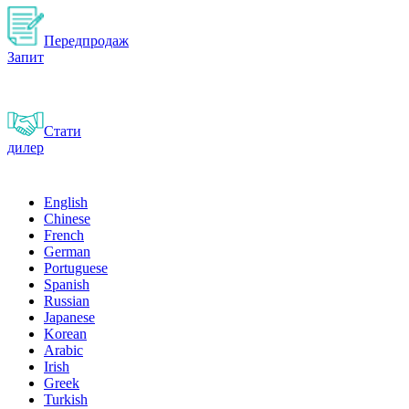
Передпродаж
Запит
Стати
дилер
English
Chinese
French
German
Portuguese
Spanish
Russian
Japanese
Korean
Arabic
Irish
Greek
Turkish