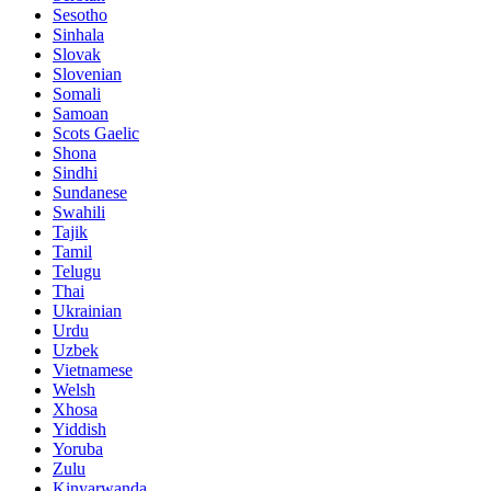
Sesotho
Sinhala
Slovak
Slovenian
Somali
Samoan
Scots Gaelic
Shona
Sindhi
Sundanese
Swahili
Tajik
Tamil
Telugu
Thai
Ukrainian
Urdu
Uzbek
Vietnamese
Welsh
Xhosa
Yiddish
Yoruba
Zulu
Kinyarwanda