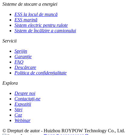
Sisteme de stocare a energiei
ESS la locul de muncă
ESS marină
Sistem electric pentru rulote
Sistem de încălzire a camionului
Servicii
Sprijin
Garanție
FAQ
Descărcare
Politica de confidențialitate
Explora
Despre noi
Contactaţi-ne
Expoziții
Ştiri
Caz
Webinar
© Drepturi de autor - Huizhou ROYPOW Technology Co., Ltd.