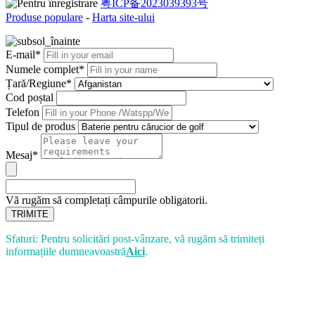
粤ICP备2023039393号
Produse populare
-
Harta site-ului
E-mail*
Numele complet*
Țară/Regiune*
Cod poștal
Telefon
Tipul de produs
Mesaj*
Vă rugăm să completați câmpurile obligatorii.
TRIMITE
Sfaturi: Pentru solicitări post-vânzare, vă rugăm să trimiteți
informațiile dumneavoastră
Aici
.