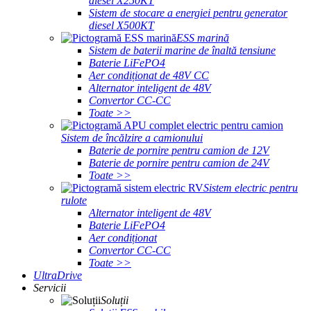
diesel X250KT
Sistem de stocare a energiei pentru generator
diesel X500KT
ESS marină
Sistem de baterii marine de înaltă tensiune
Baterie LiFePO4
Aer condiționat de 48V CC
Alternator inteligent de 48V
Convertor CC-CC
Toate >>
Sistem de încălzire a camionului
Baterie de pornire pentru camion de 12V
Baterie de pornire pentru camion de 24V
Toate >>
Sistem electric pentru
rulote
Alternator inteligent de 48V
Baterie LiFePO4
Aer condiționat
Convertor CC-CC
Toate >>
UltraDrive
Servicii
Soluții