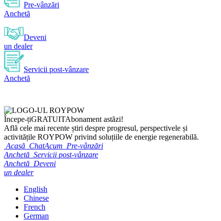
Pre-vânzări
Anchetă
Deveni
un dealer
Servicii post-vânzare
Anchetă
Începe-ți
GRATUIT
Abonament astăzi!
Află cele mai recente știri despre progresul, perspectivele și
activitățile ROYPOW privind soluțiile de energie regenerabilă.
Acasă
ChatAcum
Pre-vânzări
Anchetă
Servicii post-vânzare
Anchetă
Deveni
un dealer
English
Chinese
French
German