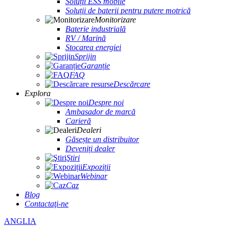
Soluții ESS mobile
Soluții de baterii pentru putere motrică
Monitorizare
Baterie industrială
RV / Marină
Stocarea energiei
Sprijin
Garanție
FAQ
Descărcare
Explora
Despre noi
Ambasador de marcă
Carieră
Dealeri
Găsește un distribuitor
Deveniți dealer
Ştiri
Expoziții
Webinar
Caz
Blog
Contactaţi-ne
ANGLIA