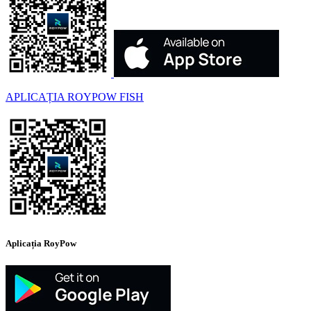
APLICAȚIA ROYPOW FISH
Aplicația RoyPow