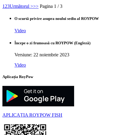
1
2
3
Următorul >
>>
Pagina 1 / 3
O scurtă privire asupra noului sediu al ROYPOW
Video
Începe o zi frumoasă cu ROYPOW (Engleză)
Versiune: 22 noiembrie 2023
Video
Aplicația RoyPow
APLICAȚIA ROYPOW FISH