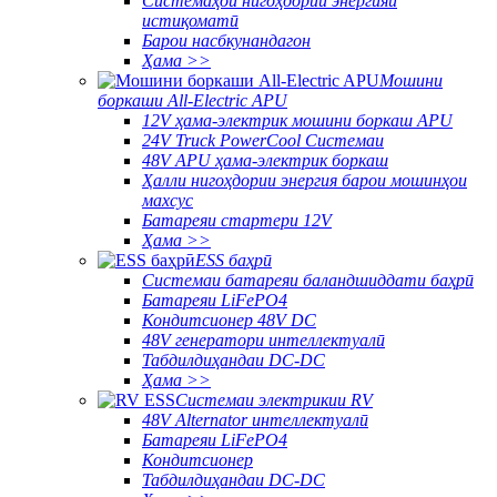
Системаҳои нигоҳдории энергияи
истиқоматӣ
Барои насбкунандагон
Ҳама >>
Мошини
боркаши All-Electric APU
12V ҳама-электрик мошини боркаш APU
24V Truck PowerCool Системаи
48V APU ҳама-электрик боркаш
Ҳалли нигоҳдории энергия барои мошинҳои
махсус
Батареяи стартери 12V
Ҳама >>
ESS баҳрӣ
Системаи батареяи баландшиддати баҳрӣ
Батареяи LiFePO4
Кондитсионер 48V DC
48V генератори интеллектуалӣ
Табдилдиҳандаи DC-DC
Ҳама >>
Системаи электрикии RV
48V Alternator интеллектуалӣ
Батареяи LiFePO4
Кондитсионер
Табдилдиҳандаи DC-DC