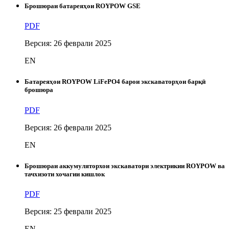
Брошюраи батареяҳои ROYPOW GSE
PDF
Версия: 26 феврали 2025
EN
Батареяҳои ROYPOW LiFePO4 барои экскаваторҳои барқӣ
брошюра
PDF
Версия: 26 феврали 2025
EN
Брошюраи аккумуляторхои экскаватори электрикии ROYPOW ва
тачхизоти хочагии кишлок
PDF
Версия: 25 феврали 2025
EN