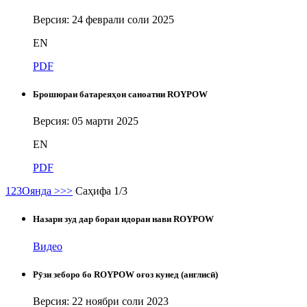
Версия: 24 феврали соли 2025
EN
PDF
Брошюраи батареяҳои саноатии ROYPOW
Версия: 05 марти 2025
EN
PDF
1
2
3
Оянда >
>>
Саҳифа 1/3
Назари зуд дар бораи идораи нави ROYPOW
Видео
Рӯзи зеборо бо ROYPOW оғоз кунед (англисӣ)
Версия: 22 ноябри соли 2023