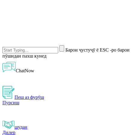
Барои ҷустуҷӯ ё ESC -ро барои
пӯшидан пахш кунед
ChatNow
Пеш аз фурӯш
Пурсиш
шудан
Дилер