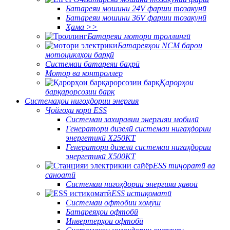
Батареяи мошини 24V фарши тозакунӣ
Батареяи мошини 36V фарши тозакунӣ
Ҳама >>
Батареяи мотори троллингӣ
Батареяҳои NCM барои
мотоциклҳои барқӣ
Системаи батареяи баҳрӣ
Мотор ва контроллер
Қарорҳои
барқарорсозии барқ
Системаҳои нигоҳдории энергия
Ҷойгоҳи корӣ ESS
Системаи захиравии энергияи мобилӣ
Генератори дизелӣ системаи нигаҳдории
энергетикӣ X250KT
Генератори дизелӣ системаи нигаҳдории
энергетикӣ X500KT
ESS тиҷоратӣ ва
саноатӣ
Системаи нигоҳдории энергияи ҳавоӣ
ESS истиқоматӣ
Системаи офтобии хомӯш
Батареяҳои офтобӣ
Инвертерҳои офтобӣ