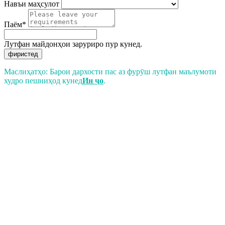
Навъи маҳсулот
Паём*
Лутфан майдонҳои заруриро пур кунед.
фиристед
Маслиҳатҳо: Барои дархости пас аз фурӯш лутфан маълумоти
худро пешниҳод кунед
Ин ҷо
.