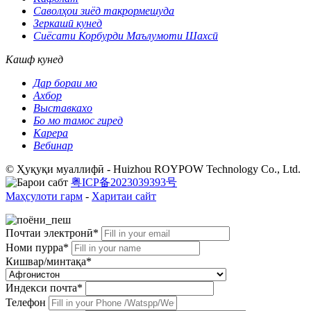
Саволҳои зиёд такрормешуда
Зеркашӣ кунед
Сиёсати Корбурди Маълумоти Шахсӣ
Кашф кунед
Дар бораи мо
Ахбор
Выставкахо
Бо мо тамос гиред
Карера
Вебинар
© Ҳуқуқи муаллифӣ - Huizhou ROYPOW Technology Co., Ltd.
粤ICP备2023039393号
Маҳсулоти гарм
-
Харитаи сайт
Почтаи электронӣ*
Номи пурра*
Кишвар/минтақа*
Индекси почта*
Телефон