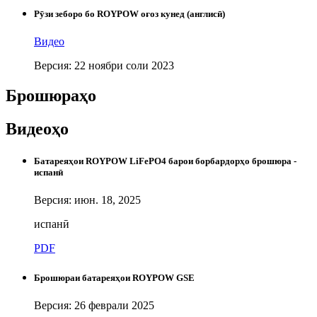
Рӯзи зеборо бо ROYPOW оғоз кунед (англисӣ)
Видео
Версия: 22 ноябри соли 2023
Брошюраҳо
Видеоҳо
Батареяҳои ROYPOW LiFePO4 барои борбардорҳо брошюра -
испанӣ
Версия: июн. 18, 2025
испанӣ
PDF
Брошюраи батареяҳои ROYPOW GSE
Версия: 26 феврали 2025