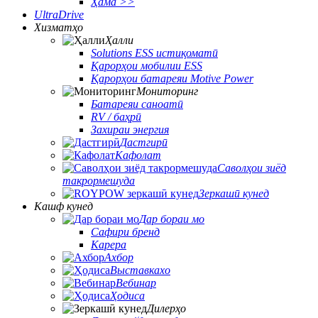
Ҳама >>
UltraDrive
Хизматҳо
Ҳалли
Solutions ESS истиқоматӣ
Қарорҳои мобилии ESS
Қарорҳои батареяи Motive Power
Мониторинг
Батареяи саноатӣ
RV / баҳрӣ
Захираи энергия
Дастгирӣ
Кафолат
Саволҳои зиёд
такрормешуда
Зеркашӣ кунед
Кашф кунед
Дар бораи мо
Сафири бренд
Карера
Ахбор
Выставкахо
Вебинар
Ҳодиса
Дилерҳо