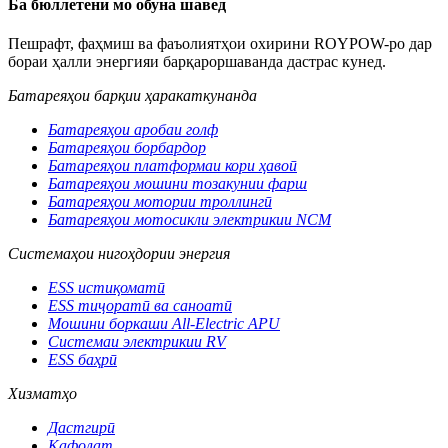
Ба бюллетени мо обуна шавед
Пешрафт, фаҳмиш ва фаъолиятҳои охирини ROYPOW-ро дар
бораи ҳалли энергияи барқароршаванда дастрас кунед.
Батареяҳои барқии ҳаракаткунанда
Батареяҳои аробаи голф
Батареяҳои борбардор
Батареяҳои платформаи кори ҳавоӣ
Батареяҳои мошини тозакунии фарш
Батареяҳои мотории троллингӣ
Батареяҳои мотосикли электрикии NCM
Системаҳои нигоҳдории энергия
ESS истиқоматӣ
ESS тиҷоратӣ ва саноатӣ
Мошини боркаши All-Electric APU
Системаи электрикии RV
ESS баҳрӣ
Хизматҳо
Дастгирӣ
Кафолат