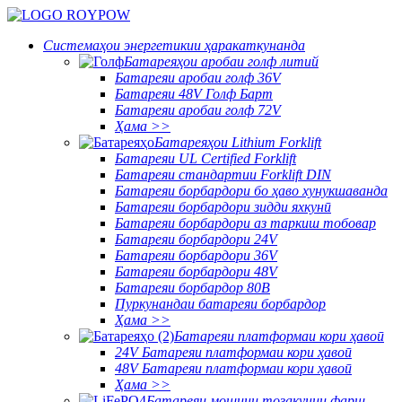
Системаҳои энергетикии ҳаракаткунанда
Батареяҳои аробаи голф литий
Батареяи аробаи голф 36V
Батареяи 48V Голф Барт
Батареяи аробаи голф 72V
Ҳама >>
Батареяҳои Lithium Forklift
Батареяи UL Certified Forklift
Батареяи стандартии Forklift DIN
Батареяи борбардори бо ҳаво хунукшаванда
Батареяи борбардори зидди яхкунӣ
Батареяи борбардори аз таркиш тобовар
Батареяи борбардори 24V
Батареяи борбардори 36V
Батареяи борбардори 48V
Батареяи борбардор 80В
Пуркунандаи батареяи борбардор
Ҳама >>
Батареяи платформаи кори ҳавоӣ
24V Батареяи платформаи кори ҳавоӣ
48V Батареяи платформаи кори ҳавоӣ
Ҳама >>
Батареяи мошини тозакунии фарш