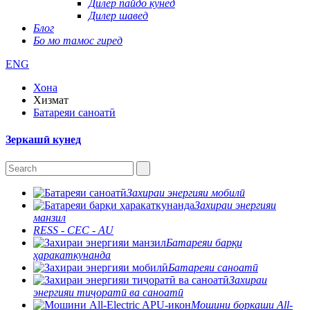
Дилер пайдо кунед
Дилер шавед
Блог
Бо мо тамос гиред
ENG
Хона
Хизмат
Батареяи саноатӣ
Зеркашӣ кунед
Захираи энергияи мобилӣ
Захираи энергияи
манзил
RESS - CEC - AU
Батареяи барқи
ҳаракаткунанда
Батареяи саноатӣ
Захираи
энергияи тиҷоратӣ ва саноатӣ
Мошини боркаши All-