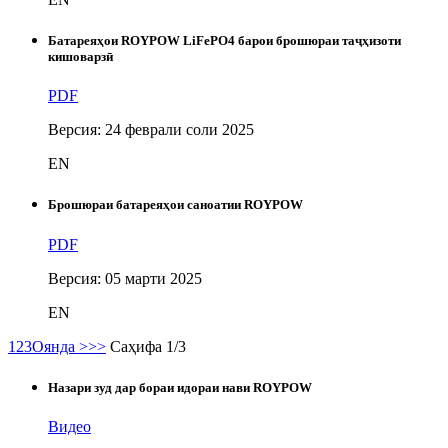
Батареяҳои ROYPOW LiFePO4 барои брошюраи таҷҳизоти
кишоварзӣ
PDF
Версия: 24 феврали соли 2025
EN
Брошюраи батареяҳои саноатии ROYPOW
PDF
Версия: 05 марти 2025
EN
1
2
3
Оянда >
>>
Саҳифа 1/3
Назари зуд дар бораи идораи нави ROYPOW
Видео