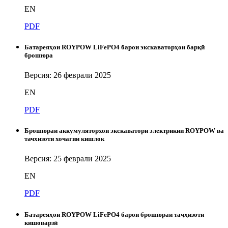
EN
PDF
Батареяҳои ROYPOW LiFePO4 барои экскаваторҳои барқӣ
брошюра
Версия: 26 феврали 2025
EN
PDF
Брошюраи аккумуляторхои экскаватори электрикии ROYPOW ва
тачхизоти хочагии кишлок
Версия: 25 феврали 2025
EN
PDF
Батареяҳои ROYPOW LiFePO4 барои брошюраи таҷҳизоти
кишоварзӣ