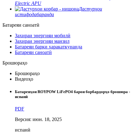
Electric APU
Дастурҳои
истифодабаранда
Батареяи саноатӣ
Захираи энергияи мобилӣ
Захираи энергияи манзил
Батареяи барқи ҳаракаткунанда
Батареяи саноатӣ
Брошюраҳо
Брошюраҳо
Видеоҳо
Батареяҳои ROYPOW LiFePO4 барои борбардорҳо брошюра -
испанӣ
PDF
Версия: июн. 18, 2025
испанӣ