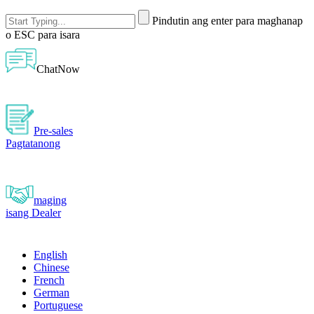
Pindutin ang enter para maghanap
o ESC para isara
ChatNow
Pre-sales
Pagtatanong
maging
isang Dealer
English
Chinese
French
German
Portuguese