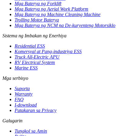
Mga Baterya ng Forklift
Mga Baterya ng Aerial Work Platform
Mga Baterya ng Machine Cleaning Machine
Trolling Motor Baterya
Mga Baterya ng NCM na De-kuryenteng Motorsiklo
Sistema ng Imbakan ng Enerhiya
Residential ESS
Komersyal at Pang-industriya ESS
Truck All-Electric APU
RV Electrical System
Marine ESS
Mga serbisyo
Suporta
Warranty
FAQ
I-download
Patakaran sa Privacy
Galugarin
Tungkol sa Amin