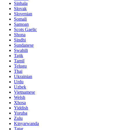
Sinhala
Slovak
Slovenian
Somali
Samoan
Scots Gaelic
Shona
Sindhi
Sundanese
Swahili
Tajik
Tamil
Telugu
Thai
Ukrainian
Urdu
Uzbek
Vietnamese
Welsh
Xhosa
Yiddish
Yoruba
Zulu
Kinyarwanda
Tatar