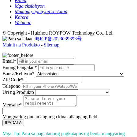
Balita
Mga eksibisyon
Makipag-ugnayan sa Amin
Karera
Webinar
© Copyright - Huizhou ROYPOW Technology Co., Ltd.
粤ICP备2023039393号
Mainit na Produkto
-
Sitemap
Email*
Buong Pangalan*
Bansa/Rehiyon*
ZIP Code*
Telepono
Uri ng Produkto
Mensahe*
Mangyaring punan ang mga kinakailangang field.
IPADALA
Mga Tip: Para sa pagtatanong pagkatapos ng benta mangyaring