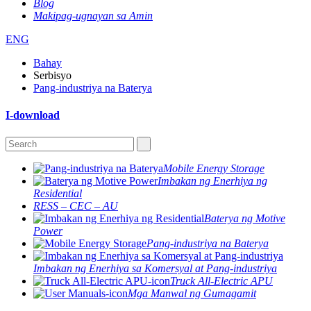
Blog
Makipag-ugnayan sa Amin
ENG
Bahay
Serbisyo
Pang-industriya na Baterya
I-download
Mobile Energy Storage
Imbakan ng Enerhiya ng
Residential
RESS – CEC – AU
Baterya ng Motive
Power
Pang-industriya na Baterya
Imbakan ng Enerhiya sa Komersyal at Pang-industriya
Truck All-Electric APU
Mga Manwal ng Gumagamit