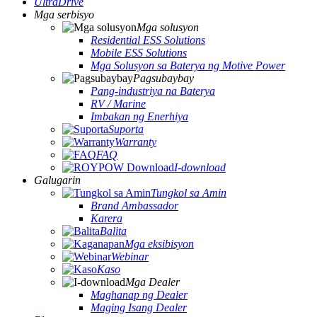
UltraDrive
Mga serbisyo
Mga solusyon
Residential ESS Solutions
Mobile ESS Solutions
Mga Solusyon sa Baterya ng Motive Power
Pagsubaybay
Pang-industriya na Baterya
RV / Marine
Imbakan ng Enerhiya
Suporta
Warranty
FAQ
I-download
Galugarin
Tungkol sa Amin
Brand Ambassador
Karera
Balita
Mga eksibisyon
Webinar
Kaso
Mga Dealer
Maghanap ng Dealer
Maging Isang Dealer