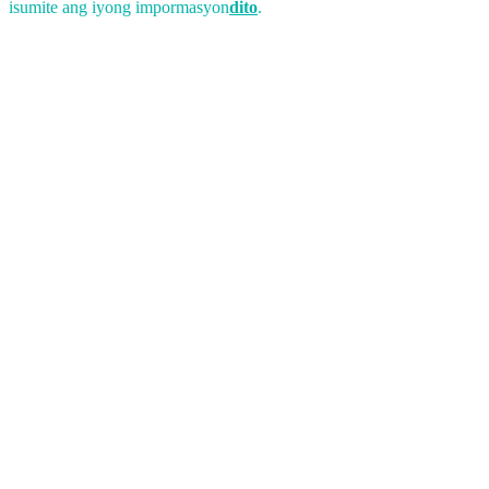
isumite ang iyong impormasyon
dito
.