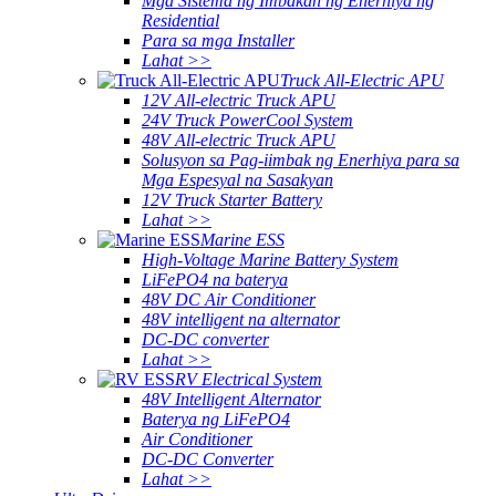
Mga Sistema ng Imbakan ng Enerhiya ng
Residential
Para sa mga Installer
Lahat >>
Truck All-Electric APU
12V All-electric Truck APU
24V Truck PowerCool System
48V All-electric Truck APU
Solusyon sa Pag-iimbak ng Enerhiya para sa
Mga Espesyal na Sasakyan
12V Truck Starter Battery
Lahat >>
Marine ESS
High-Voltage Marine Battery System
LiFePO4 na baterya
48V DC Air Conditioner
48V intelligent na alternator
DC-DC converter
Lahat >>
RV Electrical System
48V Intelligent Alternator
Baterya ng LiFePO4
Air Conditioner
DC-DC Converter
Lahat >>