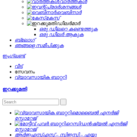
വാർത്തകൾ
പ്രദർശനങ്ങൾ
വെബിനാർ
കേസ്
ഡീലർമാർ
ഒരു ഡീലറെ കണ്ടെത്തുക
ഒരു ഡീലർ ആകുക
ബ്ലോഗ്
ഞങ്ങളെ സമീപിക്കുക
ഇംഗ്ലണ്ട്
വീട്
സേവനം
വ്യാവസായിക ബാറ്ററി
ഇറക്കുമതി
മൊബൈൽ എനർജി
സ്റ്റോറേജ്
റെസിഡൻഷ്യൽ എനർജി
സ്റ്റോറേജ്
ആർഇഎസ്എസ് – സിഇസി – എയു