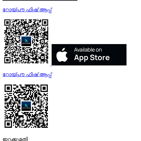
റോയ്‌പൗ ഫിഷ് ആപ്പ്
റോയ്‌പൗ ഫിഷ് ആപ്പ്
ഇറക്കുമതി