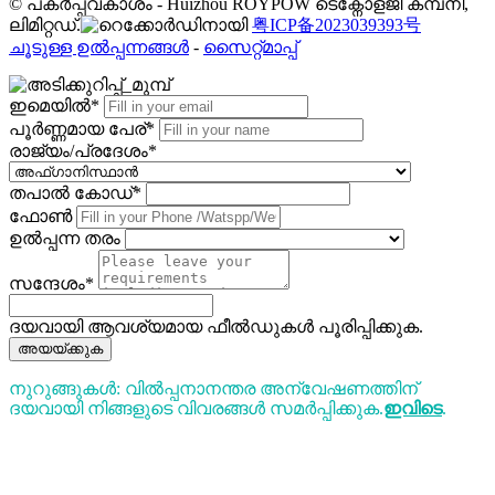
© പകർപ്പവകാശം - Huizhou ROYPOW ടെക്നോളജി കമ്പനി,
ലിമിറ്റഡ്.
粤ICP备2023039393号
ചൂടുള്ള ഉൽപ്പന്നങ്ങൾ
-
സൈറ്റ്മാപ്പ്
ഇമെയിൽ*
പൂർണ്ണമായ പേര്*
രാജ്യം/പ്രദേശം*
തപാൽ കോഡ്*
ഫോൺ
ഉൽപ്പന്ന തരം
സന്ദേശം*
ദയവായി ആവശ്യമായ ഫീൽഡുകൾ പൂരിപ്പിക്കുക.
അയയ്ക്കുക
നുറുങ്ങുകൾ: വിൽപ്പനാനന്തര അന്വേഷണത്തിന്
ദയവായി നിങ്ങളുടെ വിവരങ്ങൾ സമർപ്പിക്കുക.
ഇവിടെ
.