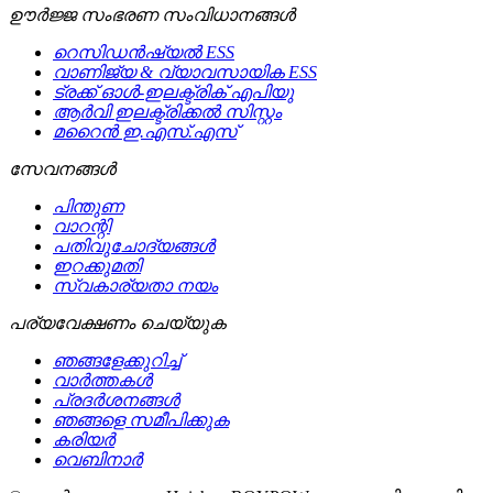
ഊർജ്ജ സംഭരണ ​​സംവിധാനങ്ങൾ
റെസിഡൻഷ്യൽ ESS
വാണിജ്യ & വ്യാവസായിക ESS
ട്രക്ക് ഓൾ-ഇലക്ട്രിക് എപിയു
ആർവി ഇലക്ട്രിക്കൽ സിസ്റ്റം
മറൈൻ ഇ.എസ്.എസ്
സേവനങ്ങള്‍
പിന്തുണ
വാറന്റി
പതിവുചോദ്യങ്ങൾ
ഇറക്കുമതി
സ്വകാര്യതാ നയം
പര്യവേക്ഷണം ചെയ്യുക
ഞങ്ങളേക്കുറിച്ച്
വാർത്തകൾ
പ്രദർശനങ്ങൾ
ഞങ്ങളെ സമീപിക്കുക
കരിയർ
വെബിനാർ