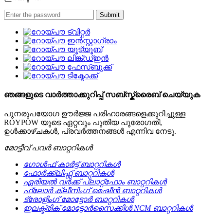
ഞങ്ങളുടെ വാർത്താക്കുറിപ്പ് സബ്സ്ക്രൈബ് ചെയ്യുക
പുനരുപയോഗ ഊർജ്ജ പരിഹാരങ്ങളെക്കുറിച്ചുള്ള
ROYPOW യുടെ ഏറ്റവും പുതിയ പുരോഗതി,
ഉൾക്കാഴ്ചകൾ, പ്രവർത്തനങ്ങൾ എന്നിവ നേടൂ.
മോട്ടീവ് പവർ ബാറ്ററികൾ
ഗോൾഫ് കാർട്ട് ബാറ്ററികൾ
ഫോർക്ക്ലിഫ്റ്റ് ബാറ്ററികൾ
ഏരിയൽ വർക്ക് പ്ലാറ്റ്‌ഫോം ബാറ്ററികൾ
ഫ്ലോർ ക്ലീനിംഗ് മെഷീൻ ബാറ്ററികൾ
ട്രോളിംഗ് മോട്ടോർ ബാറ്ററികൾ
ഇലക്ട്രിക് മോട്ടോർസൈക്കിൾ NCM ബാറ്ററികൾ