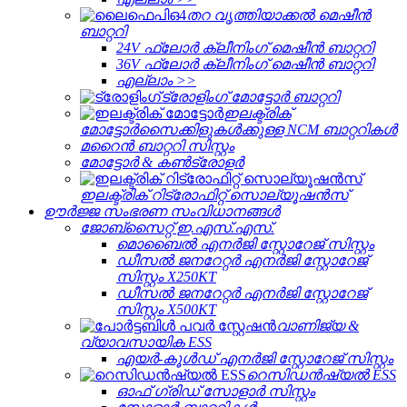
തറ വൃത്തിയാക്കൽ മെഷീൻ
ബാറ്ററി
24V ഫ്ലോർ ക്ലീനിംഗ് മെഷീൻ ബാറ്ററി
36V ഫ്ലോർ ക്ലീനിംഗ് മെഷീൻ ബാറ്ററി
എല്ലാം >>
ട്രോളിംഗ് മോട്ടോർ ബാറ്ററി
ഇലക്ട്രിക്
മോട്ടോർസൈക്കിളുകൾക്കുള്ള NCM ബാറ്ററികൾ
മറൈൻ ബാറ്ററി സിസ്റ്റം
മോട്ടോർ & കൺട്രോളർ
ഇലക്ട്രിക് റിട്രോഫിറ്റ് സൊല്യൂഷൻസ്
ഊർജ്ജ സംഭരണ ​​സംവിധാനങ്ങൾ
ജോബ്‌സൈറ്റ് ഇ.എസ്.എസ്.
മൊബൈൽ എനർജി സ്റ്റോറേജ് സിസ്റ്റം
ഡീസൽ ജനറേറ്റർ എനർജി സ്റ്റോറേജ്
സിസ്റ്റം X250KT
ഡീസൽ ജനറേറ്റർ എനർജി സ്റ്റോറേജ്
സിസ്റ്റം X500KT
വാണിജ്യ &
വ്യാവസായിക ESS
എയർ-കൂൾഡ് എനർജി സ്റ്റോറേജ് സിസ്റ്റം
റെസിഡൻഷ്യൽ ESS
ഓഫ് ഗ്രിഡ് സോളാർ സിസ്റ്റം