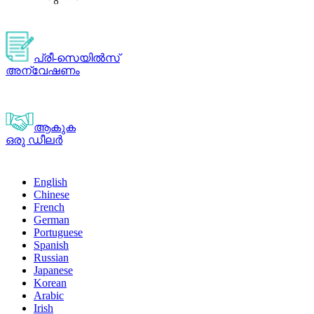
പ്രീ-സെയിൽസ്
അന്വേഷണം
ആകുക
ഒരു ഡീലർ
English
Chinese
French
German
Portuguese
Spanish
Russian
Japanese
Korean
Arabic
Irish