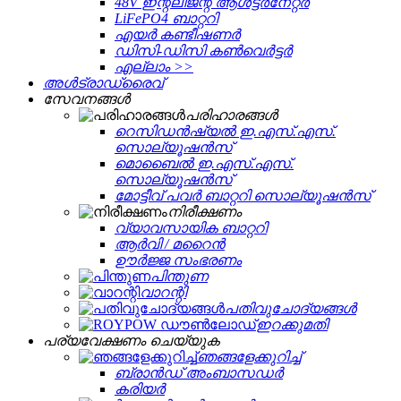
48V ഇന്റലിജന്റ് ആൾട്ടർനേറ്റർ
LiFePO4 ബാറ്ററി
എയർ കണ്ടീഷണർ
ഡിസി-ഡിസി കൺവെർട്ടർ
എല്ലാം >>
അൾട്രാഡ്രൈവ്
സേവനങ്ങള്‍
പരിഹാരങ്ങൾ
റെസിഡൻഷ്യൽ ഇ.എസ്.എസ്.
സൊല്യൂഷൻസ്
മൊബൈൽ ഇ.എസ്.എസ്.
സൊല്യൂഷൻസ്
മോട്ടീവ് പവർ ബാറ്ററി സൊല്യൂഷൻസ്
നിരീക്ഷണം
വ്യാവസായിക ബാറ്ററി
ആർവി / മറൈൻ
ഊർജ്ജ സംഭരണം
പിന്തുണ
വാറന്റി
പതിവുചോദ്യങ്ങൾ
ഇറക്കുമതി
പര്യവേക്ഷണം ചെയ്യുക
ഞങ്ങളേക്കുറിച്ച്
ബ്രാൻഡ് അംബാസഡർ
കരിയർ