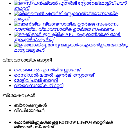
മോട്ടീവ് പവർ
ബാറ്ററി
വ്യാവസായിക
ബാറ്ററി
വാണിജ്യ, വ്യാവസായിക ഊർജ്ജ സംഭരണം
ട്രക്ക് ഓൾ-
ഇലക്ട്രിക് എപിയു
ഉപയോക്തൃ
മാനുവലുകൾ
വ്യാവസായിക ബാറ്ററി
മൊബൈൽ എനർജി സ്റ്റോറേജ്
റെസിഡൻഷ്യൽ എനർജി സ്റ്റോറേജ്
മോട്ടീവ് പവർ ബാറ്ററി
വ്യാവസായിക ബാറ്ററി
ബ്രോഷറുകൾ
ബ്രോഷറുകൾ
വീഡിയോകൾ
ഫോർക്ക്ലിഫ്റ്റുകൾക്കുള്ള ROYPOW LiFePO4 ബാറ്ററികൾ
ബ്രോഷർ - സ്പാനിഷ്