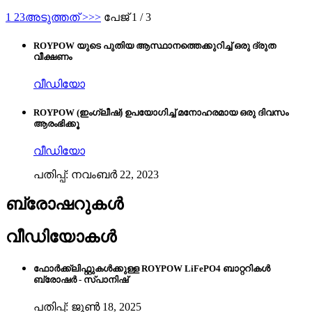
1
2
3
അടുത്തത് >
>>
പേജ് 1 / 3
ROYPOW യുടെ പുതിയ ആസ്ഥാനത്തെക്കുറിച്ച് ഒരു ദ്രുത
വീക്ഷണം
വീഡിയോ
ROYPOW (ഇംഗ്ലീഷ്) ഉപയോഗിച്ച് മനോഹരമായ ഒരു ദിവസം
ആരംഭിക്കൂ
വീഡിയോ
പതിപ്പ്: നവംബർ 22, 2023
ബ്രോഷറുകൾ
വീഡിയോകൾ
ഫോർക്ക്ലിഫ്റ്റുകൾക്കുള്ള ROYPOW LiFePO4 ബാറ്ററികൾ
ബ്രോഷർ - സ്പാനിഷ്
പതിപ്പ്: ജൂൺ 18, 2025