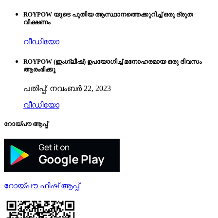
ROYPOW യുടെ പുതിയ ആസ്ഥാനത്തെക്കുറിച്ച് ഒരു ദ്രുത
വീക്ഷണം
വീഡിയോ
ROYPOW (ഇംഗ്ലീഷ്) ഉപയോഗിച്ച് മനോഹരമായ ഒരു ദിവസം
ആരംഭിക്കൂ
പതിപ്പ്: നവംബർ 22, 2023
വീഡിയോ
റോയ്‌പൗ ആപ്പ്
റോയ്‌പൗ ഫിഷ് ആപ്പ്