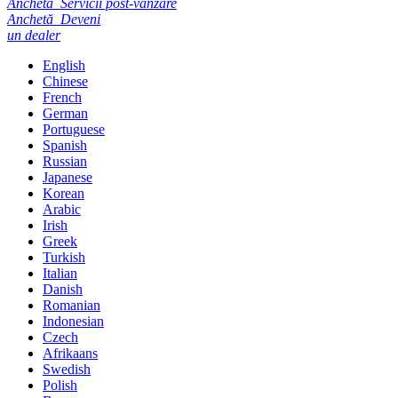
Anchetă
Servicii post-vânzare
Anchetă
Deveni
un dealer
English
Chinese
French
German
Portuguese
Spanish
Russian
Japanese
Korean
Arabic
Irish
Greek
Turkish
Italian
Danish
Romanian
Indonesian
Czech
Afrikaans
Swedish
Polish