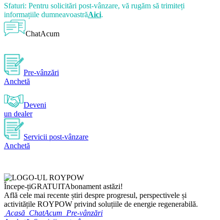
Sfaturi: Pentru solicitări post-vânzare, vă rugăm să trimiteți
informațiile dumneavoastră
Aici
.
ChatAcum
Pre-vânzări
Anchetă
Deveni
un dealer
Servicii post-vânzare
Anchetă
Începe-ți
GRATUIT
Abonament astăzi!
Află cele mai recente știri despre progresul, perspectivele și
activitățile ROYPOW privind soluțiile de energie regenerabilă.
Acasă
ChatAcum
Pre-vânzări