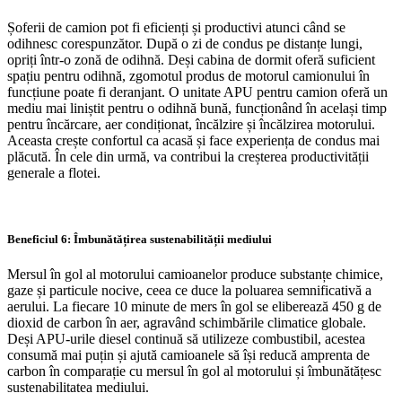
Șoferii de camion pot fi eficienți și productivi atunci când se
odihnesc corespunzător. După o zi de condus pe distanțe lungi,
opriți într-o zonă de odihnă. Deși cabina de dormit oferă suficient
spațiu pentru odihnă, zgomotul produs de motorul camionului în
funcțiune poate fi deranjant. O unitate APU pentru camion oferă un
mediu mai liniștit pentru o odihnă bună, funcționând în același timp
pentru încărcare, aer condiționat, încălzire și încălzirea motorului.
Aceasta crește confortul ca acasă și face experiența de condus mai
plăcută. În cele din urmă, va contribui la creșterea productivității
generale a flotei.
Beneficiul 6: Îmbunătățirea sustenabilității mediului
Mersul în gol al motorului camioanelor produce substanțe chimice,
gaze și particule nocive, ceea ce duce la poluarea semnificativă a
aerului. La fiecare 10 minute de mers în gol se eliberează 450 g de
dioxid de carbon în aer, agravând schimbările climatice globale.
Deși APU-urile diesel continuă să utilizeze combustibil, acestea
consumă mai puțin și ajută camioanele să își reducă amprenta de
carbon în comparație cu mersul în gol al motorului și îmbunătățesc
sustenabilitatea mediului.