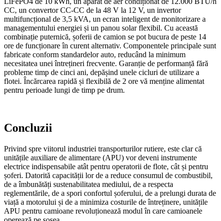
LiFePO4 de 10 kWh, un aparat de aer condiționat de 12.000 BTU/h
CC, un convertor CC-CC de la 48 V la 12 V, un invertor
multifuncțional de 3,5 kVA, un ecran inteligent de monitorizare a
managementului energiei și un panou solar flexibil. Cu această
combinație puternică, șoferii de camion se pot bucura de peste 14
ore de funcționare în curent alternativ. Componentele principale sunt
fabricate conform standardelor auto, reducând la minimum
necesitatea unei întrețineri frecvente. Garanție de performanță fără
probleme timp de cinci ani, depășind unele cicluri de utilizare a
flotei. Încărcarea rapidă și flexibilă de 2 ore vă menține alimentat
pentru perioade lungi de timp pe drum.
Concluzii
Privind spre viitorul industriei transporturilor rutiere, este clar că
unitățile auxiliare de alimentare (APU) vor deveni instrumente
electrice indispensabile atât pentru operatorii de flote, cât și pentru
șoferi. Datorită capacității lor de a reduce consumul de combustibil,
de a îmbunătăți sustenabilitatea mediului, de a respecta
reglementările, de a spori confortul șoferului, de a prelungi durata de
viață a motorului și de a minimiza costurile de întreținere, unitățile
APU pentru camioane revoluționează modul în care camioanele
operează pe șosea.