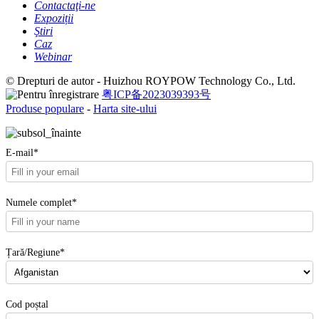
Contactaţi-ne
Expoziții
Ştiri
Caz
Webinar
© Drepturi de autor - Huizhou ROYPOW Technology Co., Ltd.
粤ICP备2023039393号
Produse populare
-
Harta site-ului
E-mail*
Numele complet*
Țară/Regiune*
Cod poștal