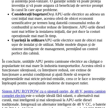
și asistența post-vânzare. O garanție solidă vă poate proteja
investiția și vă poate asigura că beneficiați de service prompt
în cazul în care apar probleme.
Considerații bugetare
Deși APU-urile electrice au adesea un
cost inițial mai mare, acestea oferă de obicei economii
semnificative pe termen lung datorită consumului redus de
combustibil și nevoilor reduse de întreținere. APU-urile diesel
sunt mai ieftine la instalarea inițială, dar pot duce la costuri
operaționale mai mari în timp.
Ușurință în utilizare
APU-urile electrice sunt de obicei mai
ușor de instalat și de utilizat. Multe modele dispun și de
sisteme inteligente de management, permițând un control
perfect din cabină.
În concluzie, unitățile APU pentru camioane electrice au câștigat o
popularitate tot mai mare în industria transporturilor. Acestea oferă o
funcționare silențioasă, cu întreținere redusă, ore extinse de
funcționare a aerului condiționat și ajută flotele să respecte
reglementările mai stricte privind emisiile, ceea ce le face o investiție
înțeleaptă pentru operațiunile moderne de transport rutier.
Sistem APU ROYPOW cu o singură oprire, de 48 V, pentru camion
complet electric
este o soluție ideală fără ralanti, o alternativă mai
curată, mai inteligentă și mai silențioasă la APU-urile diesel
tradiționale. Integrează un alternator inteligent de 48 V CC, o baterie