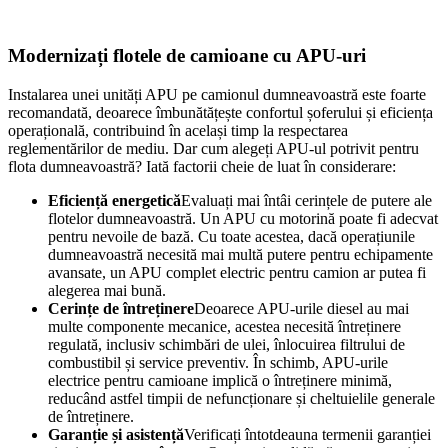
Modernizați flotele de camioane cu APU-uri
Instalarea unei unități APU pe camionul dumneavoastră este foarte
recomandată, deoarece îmbunătățește confortul șoferului și eficiența
operațională, contribuind în același timp la respectarea
reglementărilor de mediu. Dar cum alegeți APU-ul potrivit pentru
flota dumneavoastră? Iată factorii cheie de luat în considerare:
Eficiență energetică
Evaluați mai întâi cerințele de putere ale
flotelor dumneavoastră. Un APU cu motorină poate fi adecvat
pentru nevoile de bază. Cu toate acestea, dacă operațiunile
dumneavoastră necesită mai multă putere pentru echipamente
avansate, un APU complet electric pentru camion ar putea fi
alegerea mai bună.
Cerințe de întreținere
Deoarece APU-urile diesel au mai
multe componente mecanice, acestea necesită întreținere
regulată, inclusiv schimbări de ulei, înlocuirea filtrului de
combustibil și service preventiv. În schimb, APU-urile
electrice pentru camioane implică o întreținere minimă,
reducând astfel timpii de nefuncționare și cheltuielile generale
de întreținere.
Garanție și asistență
Verificați întotdeauna termenii garanției