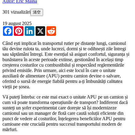
Autor: Eric Maina
301 vizualizări
清空
19 august 2025
Facebook
Pinterest
LinkedIn
X
Reddit
Când ești implicat în transportul rutier pe distanțe lungi, camionul
tău devine rulota ta, unde lucrezi, dormi și te odihnești zile întregi
sau săptămâni întregi. Este esențial să asiguri confortul, siguranța și
bunăstarea în aceste perioade extinse, gestionând în același timp
creșterea costurilor cu combustibilul și respectând reglementările
privind emisiile. Prin urmare, aici este locul în care o unitate
auxiliară de alimentare (APU) pentru camion devine o salvare,
oferind o sursă de energie fiabilă pentru a-ți îmbunătăți calitatea
vieții pe șosea.
Vă puteți întreba: ce este mai exact o unitate APU pe un camion și
cum vă poate transforma operațiunile de transport? Indiferent dacă
sunteți un șofer experimentat care dorește să își modernizeze
camionul sau un manager de flotă care caută soluții eficiente din
punct de vedere al costurilor, înțelegerea beneficiilor APU pentru
camioane este crucială pentru succesul transportului modern de
mărfuri.