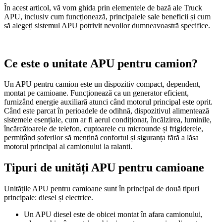
În acest articol, vă vom ghida prin elementele de bază ale Truck
APU, inclusiv cum funcționează, principalele sale beneficii și cum
să alegeți sistemul APU potrivit nevoilor dumneavoastră specifice.
Ce este o unitate APU pentru camion?
Un APU pentru camion este un dispozitiv compact, dependent,
montat pe camioane. Funcționează ca un generator eficient,
furnizând energie auxiliară atunci când motorul principal este oprit.
Când este parcat în perioadele de odihnă, dispozitivul alimentează
sistemele esențiale, cum ar fi aerul condiționat, încălzirea, luminile,
încărcătoarele de telefon, cuptoarele cu microunde și frigiderele,
permițând șoferilor să mențină confortul și siguranța fără a lăsa
motorul principal al camionului la ralanti.
Tipuri de unități APU pentru camioane
Unitățile APU pentru camioane sunt în principal de două tipuri
principale: diesel și electrice.
Un APU diesel este de obicei montat în afara camionului,