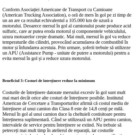
Conform Asociației Americane de Transport cu Camioane
(American Trucking Association), o oră de mers în gol pe zi timp de
un an are ca rezultat echivalentul a 105.000 km de uzură a
motorului. Deoarece mersul în gol al camionului poate produce acid
sulfuric, care ar putea eroda motorul și componentele vehiculului,
uzura motoarelor crește dramatic. Mai mult, mersul în gol va reduce
temperaturile din cilindri, provocând acumularea de combustibil în
motor și înfundarea acestuia. Prin urmare, șoferii trebuie să utilizeze
un APU (Assistance Pump - unitate de putere a motorului) pentru a
evita mersul în gol și a reduce uzura motorului.
Beneficiul 3: Costuri de întreținere reduse la minimum
Costurile de întreținere datorate mersului excesiv în gol sunt mult
mai mari decât orice alte costuri de întreținere posibile. Institutul
American de Cercetare a Transporturilor afirmă că costul mediu de
întreținere al unui camion din Clasa 8 este de 14,8 cenți pe milă.
Mersul în gol al unui camion duce la cheltuieli costisitoare pentru
întreținerea suplimentară. Când se utilizează un APU pentru camion,
intervalele de service pentru întreținere se extind. Nu trebuie să
petreceți mai mult timp în atelierul de reparații, iar costurile