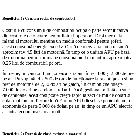
Beneficiul 1: Consum redus de combustibil
Costurile cu consumul de combustibil ocupă o parte semnificativă
din costurile de operare pentru flote și operatori. Deși mersul la
ralanti al motorului menține un mediu confortabil pentru șoferi,
acesta consumă energie excesiv. O oră de mers la ralanti consumă
aproximativ 4,5 litri de motorină, în timp ce o unitate APU pe bază
de motorină pentru camioane consumă mult mai puțin - aproximativ
0,25 litri de combustibil pe oră.
În medie, un camion funcționează la ralanti între 1800 și 2500 de ore
pe an. Presupunând 2.500 de ore de funcționare la ralanti pe an și un
preț de motorină de 2,80 dolari pe galon, un camion cheltuiește
7.000 de dolari pe camion la ralanti. Dacă gestionați o flotă cu sute
de camioane, acest cost poate crește rapid la zeci de mii de dolari și
chiar mai mult în fiecare lună. Cu un APU diesel, se poate obține o
economie de peste 5.000 de dolari pe an, în timp ce un APU electric
ar putea economisi și mai mult.
Beneficiul 2: Durată de viață extinsă a motorului