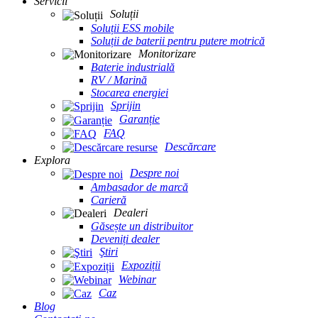
Servicii
Soluții
Soluții ESS mobile
Soluții de baterii pentru putere motrică
Monitorizare
Baterie industrială
RV / Marină
Stocarea energiei
Sprijin
Garanție
FAQ
Descărcare
Explora
Despre noi
Ambasador de marcă
Carieră
Dealeri
Găsește un distribuitor
Deveniți dealer
Ştiri
Expoziții
Webinar
Caz
Blog