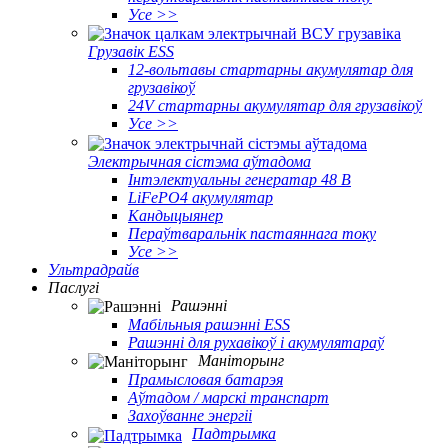
Усе >>
Грузавік ESS
12-вольтавы стартарны акумулятар для
грузавікоў
24V стартарны акумулятар для грузавікоў
Усе >>
Электрычная сістэма аўтадома
Інтэлектуальны генератар 48 В
LiFePO4 акумулятар
Кандыцыянер
Пераўтваральнік пастаяннага току
Усе >>
Ультрадрайв
Паслугі
Рашэнні
Мабільныя рашэнні ESS
Рашэнні для рухавікоў і акумулятараў
Маніторынг
Прамысловая батарэя
Аўтадом / марскі транспарт
Захоўванне энергіі
Падтрымка