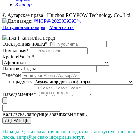
Вэбінар
© Аўтарскае права - Huizhou ROYPOW Technology Co., Ltd.
粤ICP备2023039393号
Папулярныя тавары
-
Мапа сайта
Электронная пошта*
Поўнае імя*
Краіна/Рэгіён*
Паштовы індэкс
Тэлефон
Тып прадукту
Паведамленне*
Калі ласка, запоўніце абавязковыя палі.
АДПРАВІЦЬ
Парады: Для атрымання пасляпродажнага абслугоўвання, калі
ласка, адпраўце сваю інфармацыю
тут
.