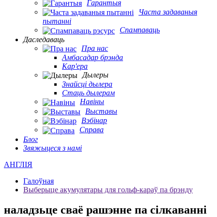
Гарантыя
Часта задаваныя
пытанні
Спампаваць
Даследаваць
Пра нас
Амбасадар брэнда
Кар'ера
Дылеры
Знайсці дылера
Стаць дылерам
Навіны
Выставы
Вэбінар
Справа
Блог
Звяжыцеся з намі
АНГЛІЯ
Галоўная
Выберыце акумулятары для гольф-караў па брэнду
наладзьце сваё рашэнне па сілкаванні