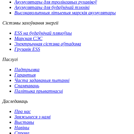
Акумулятары для тролінгавых рухавікоў
Акумулятары для будаўнічай тэхнікі
Высокавольтныя літыевыя марскія акумулятары
Сістэмы захоўвання энергіі
ESS на будаўнічай пляцоўцы
Марская СЭС
Электрычная сістэма аўтадома
Грузавік ESS
Паслугі
Падтрымка
Гарантыя
Часта задаваныя пытанні
Спампаваць
Палітыка прыватнасці
Даследаваць
Пра нас
Звяжыцеся з намі
Выставы
Навіны
Справа