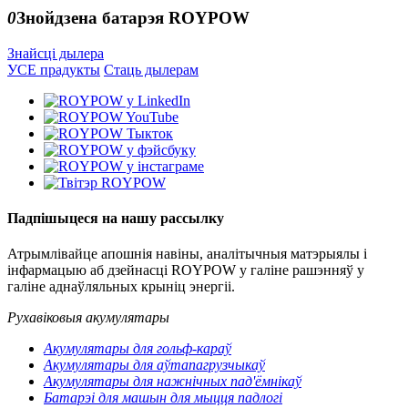
0
Знойдзена батарэя ROYPOW
Знайсці дылера
УСЕ прадукты
Стаць дылерам
Падпішыцеся на нашу рассылку
Атрымлівайце апошнія навіны, аналітычныя матэрыялы і
інфармацыю аб дзейнасці ROYPOW у галіне рашэнняў у
галіне аднаўляльных крыніц энергіі.
Рухавіковыя акумулятары
Акумулятары для гольф-караў
Акумулятары для аўтапагрузчыкаў
Акумулятары для нажнічных пад'ёмнікаў
Батарэі для машын для мыцця падлогі