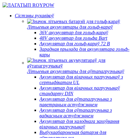
Сістэмы рухавікоў
Літыевыя акумулятары для гольф-караў
36V акумулятар для гольф-караў
48V акумулятар для гольфа Bart
Акумулятар для гольф-караў 72 В
Зарадная прылада для акумулятара гольф-
кары
Літыевыя акумулятары для аўтапагрузчыкаў
Акумулятар для вілачных пагрузчыкаў з
сертыфікатам UL
Акумулятар для вілачных пагрузчыкаў
стандарту DIN
Акумулятар для аўтапагрузчыка з
паветраным астуджэннем
Акумулятар для аўтапагрузчыка з
вадкасным астуджэннем
Акумулятар для халоднага захоўвання
вілачных пагрузчыкаў
Выбухаабароненая батарэя для
аўтапагрузчыка