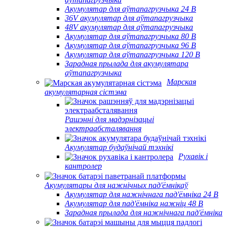
Акумулятар для аўтапагрузчыка 24 В
36V акумулятар для аўтапагрузчыка
48V акумулятар для аўтапагрузчыка
Акумулятар для аўтапагрузчыка 80 В
Акумулятар для аўтапагрузчыка 96 В
Акумулятар для аўтапагрузчыка 120 В
Зарадная прылада для акумулятара
аўтапагрузчыка
Марская
акумулятарная сістэма
Рашэнні для мадэрнізацыі
электраабсталявання
Акумулятар будаўнічай тэхнікі
Рухавік і
кантролер
Акумулятары для нажнічных пад'ёмнікаў
Акумулятар для нажнічнага пад'ёмніка 24 В
Акумулятар для пад'ёмніка нажніц 48 В
Зарадная прылада для нажнічнага пад'ёмніка