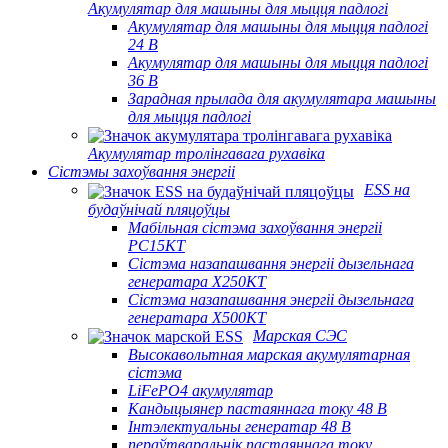
Акумулятар для машыны для мыцця падлогі
Акумулятар для машыны для мыцця падлогі
24 В
Акумулятар для машыны для мыцця падлогі
36 В
Зарадная прылада для акумулятара машыны
для мыцця падлогі
Акумулятар тролінгавага рухавіка
Сістэмы захоўвання энергіі
ESS на
будаўнічай пляцоўцы
Мабільная сістэма захоўвання энергіі
PC15KT
Сістэма назапашвання энергіі дызельнага
генератара X250KT
Сістэма назапашвання энергіі дызельнага
генератара X500KT
Марская СЭС
Высокавольтная марская акумулятарная
сістэма
LiFePO4 акумулятар
Кандыцыянер пастаяннага току 48 В
Інтэлектуальны генератар 48 В
пераўтваральнік пастаяннага току