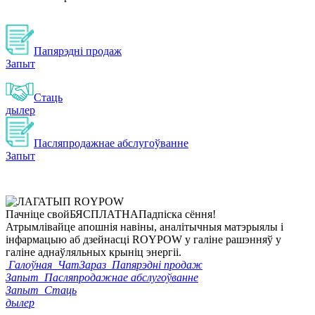
Папярэдні продаж
Запыт
Стаць
дылер
Пасляпродажнае абслугоўванне
Запыт
Пачніце свой
БЯСПЛАТНА
Падпіска сёння!
Атрымлівайце апошнія навіны, аналітычныя матэрыялы і
інфармацыю аб дзейнасці ROYPOW у галіне рашэнняў у
галіне аднаўляльных крыніц энергіі.
Галоўная
ЧатЗараз
Папярэдні продаж
Запыт
Пасляпродажнае абслугоўванне
Запыт
Стаць
дылер