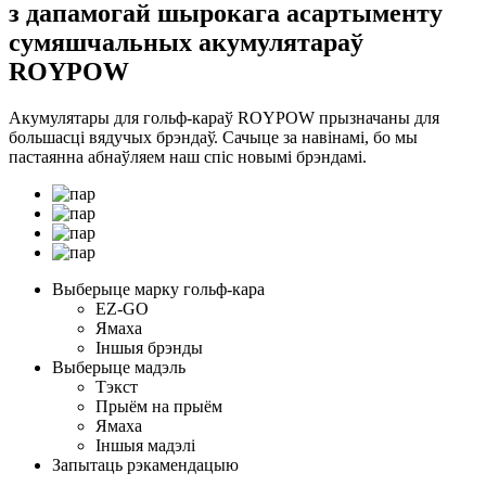
з дапамогай шырокага асартыменту
сумяшчальных акумулятараў
ROYPOW
Акумулятары для гольф-караў ROYPOW прызначаны для
большасці вядучых брэндаў. Сачыце за навінамі, бо мы
пастаянна абнаўляем наш спіс новымі брэндамі.
Выберыце марку гольф-кара
EZ-GO
Ямаха
Іншыя брэнды
Выберыце мадэль
Тэкст
Прыём на прыём
Ямаха
Іншыя мадэлі
Запытаць рэкамендацыю