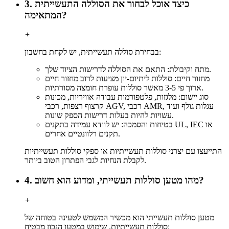
3. כיצד אוכל לבחור את הסוללה התעשייתית
המתאימה?
+
בבחירת סוללה תעשייתית, יש לקחת בחשבון:
מתח וקיבולת: התאם את הסוללה לדרישות הציוד שלך.
מחזור חיים: סוללות ליתיום-יון מציעות לרוב מחזור חיים
ארוך פי 3-5 מאשר סוללות עופרת חומצה מסורתיות.
סוג יישום: מלגזות, פלטפורמות עבודה אוויריות, מכונות
קרצוף רצפות, רכבי AGV, רכבי AMR, עגלות גולף ועוד
עשויות להיות בעלות דרישות הספק שונות.
בטיחות והסמכה: יש לוודא עמידה בתקנים UL, IEC או
תקנים רלוונטיים אחרים.
התייעצו עם יצרני סוללות תעשייתיות או ספקי סוללות תעשייתיות
לקבלת הנחיות לגבי הפתרון הטוב ביותר.
4. מהו מטען סוללות תעשייתי, ומדוע הוא חשוב?
+
מטען סוללות תעשייתי הוא מכשיר המשמש לטעינה בטוחה של
סוללות תעשייתיות. שימוש במטען הנכון מבטיח: