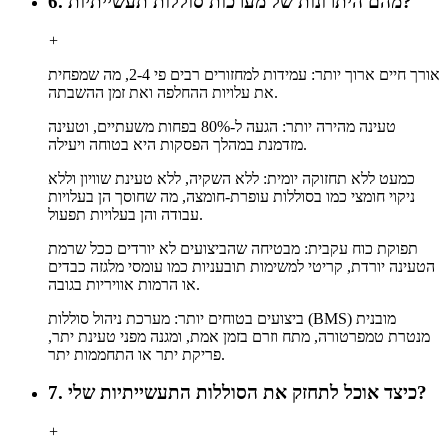
6. מהם היתרונות של מערכות סוללות תעשייתיות?
+
אורך חיים ארוך יותר: עמידות למחזורים רבים פי 2-4, מה שמפחית
את עלויות ההחלפה ואת זמן ההשבתה.
טעינה מהירה יותר: הגעה ל-80% בפחות משעתיים, וטעינה
מזדמנת במהלך הפסקות היא בטוחה ויעילה.
כמעט ללא תחזוקה יומית: ללא השקיה, ללא טעינת שוויון וללא
ניקוי חומצי כמו בסוללות עופרת-חומצה, מה שחוסך הן בעלויות
עבודה והן בעלויות תפעול.
תפוקת כוח עקבית: מבטיחה שהביצועים לא יורדים ככל שרמת
הטעינה יורדת, קריטי למשימות תובעניות כמו עומסי מלגזה כבדים
או הרמות אוויריות בגובה.
ביצועים בטוחים יותר: מערכת ניהול סוללות (BMS) מובנית
מנטרת טמפרטורה, מתח וזרם בזמן אמת, ומגנה מפני טעינת יתר,
פריקת יתר או התחממות יתר.
7. כיצד אוכל לתחזק את הסוללות התעשייתיות שלי?
+