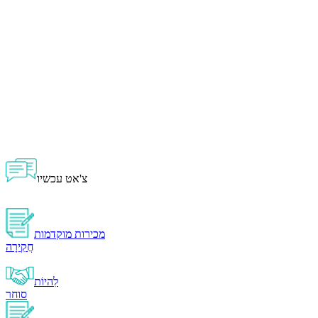
צ'אט עכשיו
מכירות מוקדמות
חֲקִירָה
לִהיוֹת
סוחר