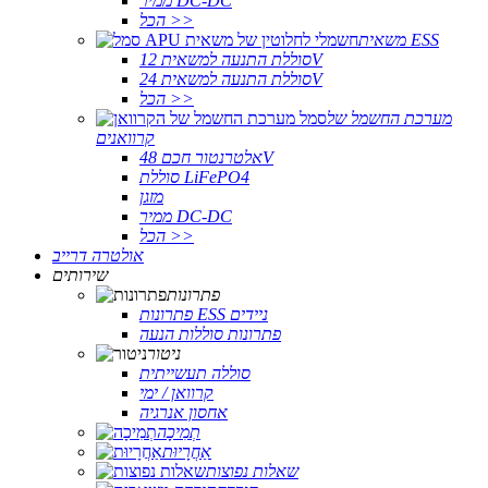
ממיר DC-DC
הכל >>
משאית ESS
סוללת התנעה למשאית 12V
סוללת התנעה למשאית 24V
הכל >>
מערכת החשמל של
קרוואנים
אלטרנטור חכם 48V
סוללת LiFePO4
מזגן
ממיר DC-DC
הכל >>
אולטרה דרייב
שירותים
פתרונות
פתרונות ESS ניידים
פתרונות סוללות הנעה
ניטור
סוללה תעשייתית
קרוואן / ימי
אחסון אנרגיה
תְמִיכָה
אַחֲרָיוּת
שאלות נפוצות