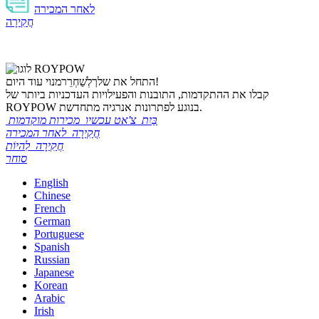
לאחר המכירה
חֲקִירָה
מנוי עוד היום!
התחל את שלך
לְשַׁחְרֵר
קבלו את ההתקדמות, התובנות והפעילויות העדכניות ביותר של
ROYPOW בנוגע לפתרונות אנרגיה מתחדשת.
בַּיִת
צ'אט עכשיו
מכירות מוקדמות
חֲקִירָה
לאחר המכירה
חֲקִירָה
לִהיוֹת
סוחר
English
Chinese
French
German
Portuguese
Spanish
Russian
Japanese
Korean
Arabic
Irish