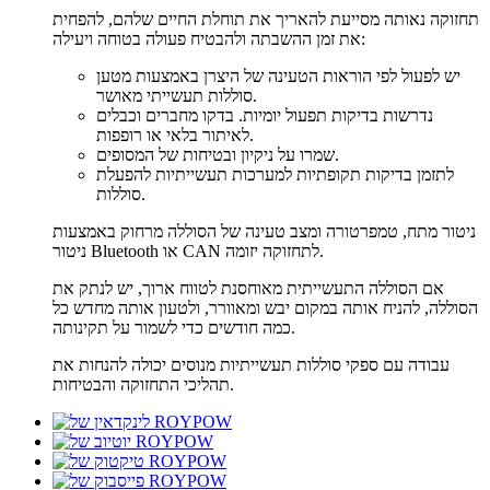
תחזוקה נאותה מסייעת להאריך את תוחלת החיים שלהם, להפחית
את זמן ההשבתה ולהבטיח פעולה בטוחה ויעילה:
יש לפעול לפי הוראות הטעינה של היצרן באמצעות מטען
סוללות תעשייתי מאושר.
נדרשות בדיקות תפעול יומיות. בדקו מחברים וכבלים
לאיתור בלאי או רופפות.
שמרו על ניקיון ובטיחות של המסופים.
לתזמן בדיקות תקופתיות למערכות תעשייתיות להפעלת
סוללות.
ניטור מתח, טמפרטורה ומצב טעינה של הסוללה מרחוק באמצעות
ניטור Bluetooth או CAN לתחזוקה יזומה.
אם הסוללה התעשייתית מאוחסנת לטווח ארוך, יש לנתק את
הסוללה, להניח אותה במקום יבש ומאוורר, ולטעון אותה מחדש כל
כמה חודשים כדי לשמור על תקינותה.
עבודה עם ספקי סוללות תעשייתיות מנוסים יכולה להנחות את
תהליכי התחזוקה והבטיחות.