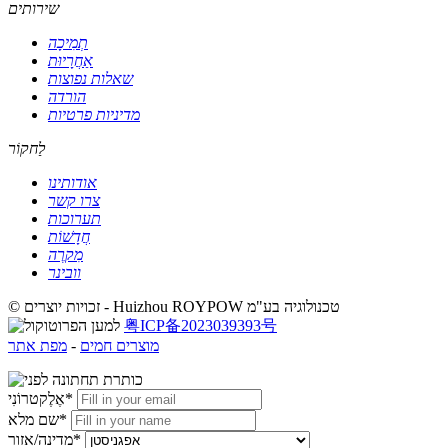
שירותים
תְמִיכָה
אַחֲרָיוּת
שאלות נפוצות
הורדה
מדיניות פרטיות
לַחקוֹר
אודותינו
צרו קשר
תערוכות
חֲדָשׁוֹת
מִקרֶה
וובינר
© זכויות יוצרים - Huizhou ROYPOW טכנולוגיה בע"מ
粤ICP备2023039393号
מוצרים חמים
-
מפת אתר
אֶלֶקטרוֹנִי*
שם מלא*
מדינה/אזור*