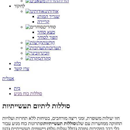
הורדה
לַחקוֹר
אודותינו
שגריר המותג
קריירה
סוחרים
מצא סוחר
הפוך לסוחר
חֲדָשׁוֹת
תערוכות
וובינר
מִקרֶה
בלוג
צרו קשר
אנגלית
בַּיִת
סוללות כוח מניע
סוללות ליתיום תעשייתיות
חוו יעילות משופרת, זמני ריצה מורחבים, בטיחות ללא תחרות ועלויות
תחזוקה ממוזערות עם שלנו
סוללות תעשייתיות
ופתרונות כוח מניע עבור
כלי רכב במהירות נמוכה (כולל עגלות גולף) ויישומים תעשייתיים (כגון