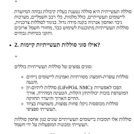
+
סוללה תעשייתית היא סוללה נטענת בעלת קיבולת גבוהה המיועדת
ליישומים תעשייתיים, כולל מלגזות, כלי רכב חשמליים, מערכות
גיבוי ואחסון אנרגיה בקנה מידה גדול. בניגוד לסוללות צרכניות,
סוללות תעשייתיות מתוכננות לשימוש כבד, מחזורי חשמל ארוכים
ותקני בטיחות גבוהים.
2. אילו סוגי סוללות תעשייתיות קיימות?
+
סוגים נפוצים של סוללות תעשייתיות כוללים:
סוללות עופרת-חומצה: מסורתיות ואמינות ליישומים נייחים
והנעה.
סוללות ליתיום-יון (LiFePO4, NMC): הפכו לאפשרות
המועדפת בזכות יכולותיהן הקלות, הטעינה המהירה, אורך
החיים הארוך והיעדר תחזוקה.
סוללות מבוססות ניקל: פחות נפוצות, משמשות בציוד
תעשייתי ספציפי.
סוללות אלו תומכות ביישומים תעשייתיים שונים כגון אחסון סוללות
תעשייתי ומכונות המופעלות על ידי חשמל.