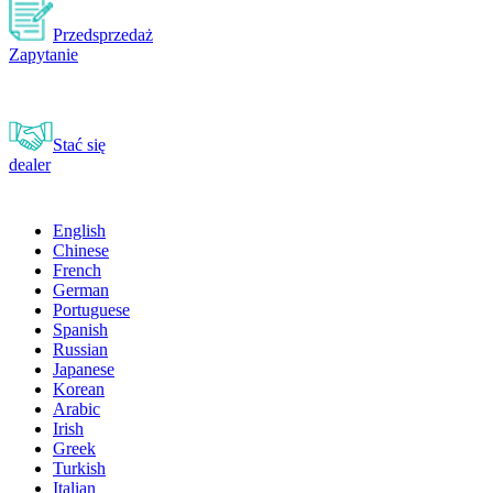
Przedsprzedaż
Zapytanie
Stać się
dealer
English
Chinese
French
German
Portuguese
Spanish
Russian
Japanese
Korean
Arabic
Irish
Greek
Turkish
Italian