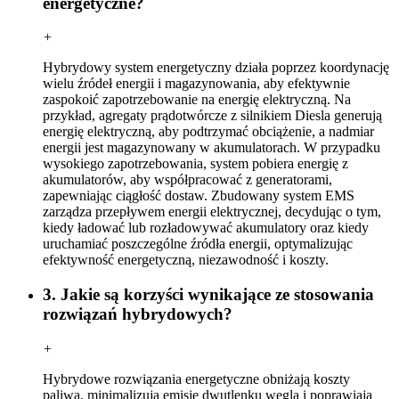
energetyczne?
+
Hybrydowy system energetyczny działa poprzez koordynację
wielu źródeł energii i magazynowania, aby efektywnie
zaspokoić zapotrzebowanie na energię elektryczną. Na
przykład, agregaty prądotwórcze z silnikiem Diesla generują
energię elektryczną, aby podtrzymać obciążenie, a nadmiar
energii jest magazynowany w akumulatorach. W przypadku
wysokiego zapotrzebowania, system pobiera energię z
akumulatorów, aby współpracować z generatorami,
zapewniając ciągłość dostaw. Zbudowany system EMS
zarządza przepływem energii elektrycznej, decydując o tym,
kiedy ładować lub rozładowywać akumulatory oraz kiedy
uruchamiać poszczególne źródła energii, optymalizując
efektywność energetyczną, niezawodność i koszty.
3. Jakie są korzyści wynikające ze stosowania
rozwiązań hybrydowych?
+
Hybrydowe rozwiązania energetyczne obniżają koszty
paliwa, minimalizują emisję dwutlenku węgla i poprawiają