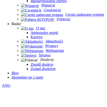
Magazynowanie energii
Wsparcie
Gwarancja
Często zadawane pytania
Pobierać
Badać
O nas
Ambasador marki
Kariera
Aktualności
Wystawy
Webinarium
Sprawa
Dealerzy
Znajdź dealera
Zostań dealerem
Blog
Skontaktuj się z nami
ANG