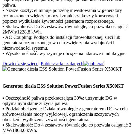
paliwa.
▪ Niższe koszty: eliminuje potrzebę inwestowania w generatory
rozproszone o większej mocy i zmniejsza koszty konserwacji
poprzez wydłużenie żywotności generatora rozproszonego.
▪ Skalowalność: Do 8 zestawów równolegle, co pozwala osiągnąć
2MWh/1228,8 kWh.
▪ AC-Coupling: Podłącz do instalacji fotowoltaicznej, sieci lub
generatora rozproszonego w celu zwiększenia wydajności i
niezawodności systemu.
▪ Wysoka nośność: wytrzymuje obciążenia udarowe i indukcyjne.
Dowiedz się więcej
Pobierz arkusz danych
Generator diesla ESS Solution PowerFusion Series X500KT
▪ Oszczędność paliwa przekraczająca 30%: utrzymuje DG w
optymalnym stanie zużycia paliwa.
▪ Podział obciążenia: Działa równolegle z generatorem DG w celu
zrównoważenia mocy wyjściowej, ograniczenia szczytowych
obciążeń i wydłużenia żywotności generatora.
▪ Skalowalność: Do 4 zestawów równolegle, co pozwala osiągnąć 2
MW/1863,6 kWh.