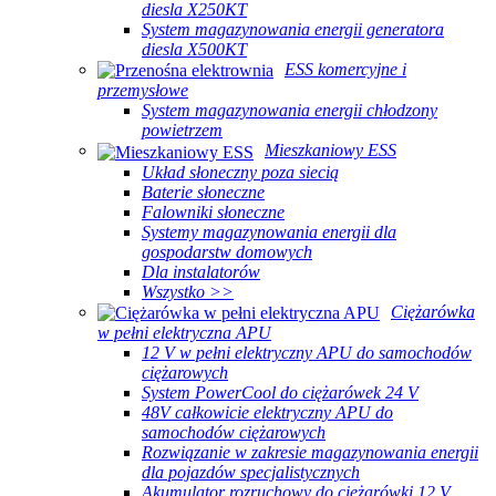
diesla X250KT
System magazynowania energii generatora
diesla X500KT
ESS komercyjne i
przemysłowe
System magazynowania energii chłodzony
powietrzem
Mieszkaniowy ESS
Układ słoneczny poza siecią
Baterie słoneczne
Falowniki słoneczne
Systemy magazynowania energii dla
gospodarstw domowych
Dla instalatorów
Wszystko >>
Ciężarówka
w pełni elektryczna APU
12 V w pełni elektryczny APU do samochodów
ciężarowych
System PowerCool do ciężarówek 24 V
48V całkowicie elektryczny APU do
samochodów ciężarowych
Rozwiązanie w zakresie magazynowania energii
dla pojazdów specjalistycznych
Akumulator rozruchowy do ciężarówki 12 V