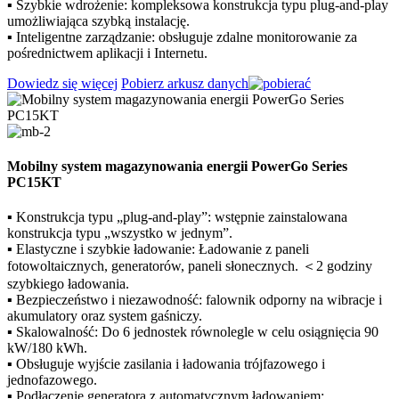
▪ Szybkie wdrożenie: kompleksowa konstrukcja typu plug-and-play
umożliwiająca szybką instalację.
▪ Inteligentne zarządzanie: obsługuje zdalne monitorowanie za
pośrednictwem aplikacji i Internetu.
Dowiedz się więcej
Pobierz arkusz danych
Mobilny system magazynowania energii PowerGo Series
PC15KT
▪ Konstrukcja typu „plug-and-play”: wstępnie zainstalowana
konstrukcja typu „wszystko w jednym”.
▪ Elastyczne i szybkie ładowanie: Ładowanie z paneli
fotowoltaicznych, generatorów, paneli słonecznych. ＜2 godziny
szybkiego ładowania.
▪ Bezpieczeństwo i niezawodność: falownik odporny na wibracje i
akumulatory oraz system gaśniczy.
▪ Skalowalność: Do 6 jednostek równolegle w celu osiągnięcia 90
kW/180 kWh.
▪ Obsługuje wyjście zasilania i ładowania trójfazowego i
jednofazowego.
▪ Podłączenie generatora z automatycznym ładowaniem: