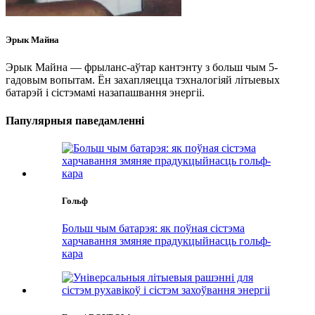
Эрык Майна
Эрык Майна — фрыланс-аўтар кантэнту з больш чым 5-
гадовым вопытам. Ён захапляецца тэхналогіяй літыевых
батарэй і сістэмамі назапашвання энергіі.
Папулярныя паведамленні
Гольф
Больш чым батарэя: як поўная сістэма
харчавання змяняе прадукцыйнасць гольф-
кара