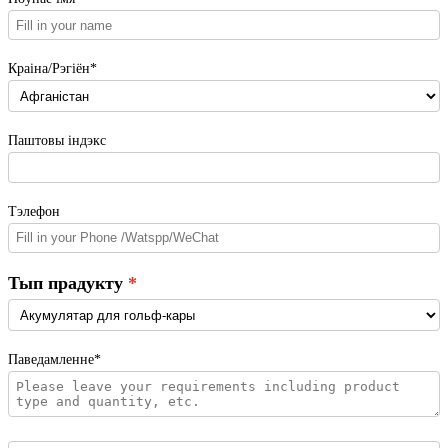
Краіна/Рэгіён*
Паштовы індэкс
Тэлефон
Тып прадукту
Паведамленне*