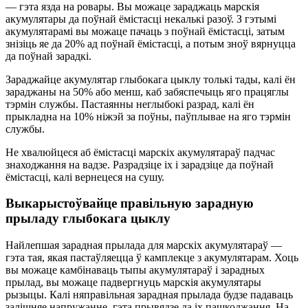
— гэта язда на ровары. Вы можаце зараджаць марскія
акумулятары да поўнай ёмістасці некалькі разоў. З гэтымі
акумулятарамі вы можаце пачаць з поўнай ёмістасці, затым
знізіць яе да 20% ад поўнай ёмістасці, а потым зноў вярнуцца
да поўнай зарадкі.
Зараджайце акумулятар глыбокага цыклу толькі тады, калі ён
зараджаны на 50% або менш, каб забяспечыць яго працяглы
тэрмін службы. Пастаянны неглыбокі разрад, калі ён
прыкладна на 10% ніжэй за поўны, паўплывае на яго тэрмін
службы.
Не хвалюйцеся аб ёмістасці марскіх акумулятараў падчас
знаходжання на вадзе. Разрадзіце іх і зарадзіце да поўнай
ёмістасці, калі вернецеся на сушу.
Выкарыстоўвайце правільную зарадную
прыладу глыбокага цыклу
Найлепшая зарадная прылада для марскіх акумулятараў —
гэта тая, якая пастаўляецца ў камплекце з акумулятарам. Хоць
вы можаце камбінаваць тыпы акумулятараў і зарадных
прылад, вы можаце падвергнуць марскія акумулятары
рызыцы. Калі няправільная зарадная прылада будзе падаваць
залішняе напружанне, гэта прывядзе да іх пашкоджання. На