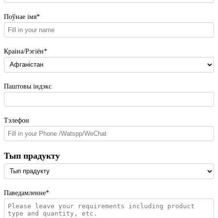
Поўнае імя*
Краіна/Рэгіён*
Паштовы індэкс
Тэлефон
Тып прадукту
Паведамленне*