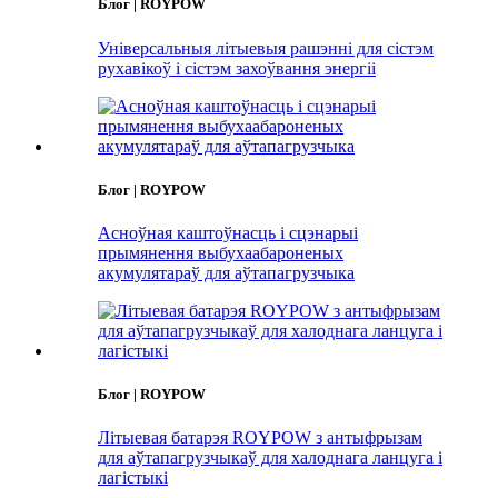
Блог | ROYPOW
Універсальныя літыевыя рашэнні для сістэм
рухавікоў і сістэм захоўвання энергіі
Блог | ROYPOW
Асноўная каштоўнасць і сцэнарыі
прымянення выбухаабароненых
акумулятараў для аўтапагрузчыка
Блог | ROYPOW
Літыевая батарэя ROYPOW з антыфрызам
для аўтапагрузчыкаў для халоднага ланцуга і
лагістыкі