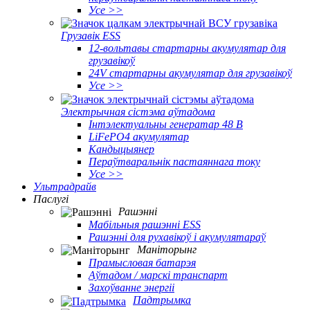
Усе >>
Грузавік ESS
12-вольтавы стартарны акумулятар для
грузавікоў
24V стартарны акумулятар для грузавікоў
Усе >>
Электрычная сістэма аўтадома
Інтэлектуальны генератар 48 В
LiFePO4 акумулятар
Кандыцыянер
Пераўтваральнік пастаяннага току
Усе >>
Ультрадрайв
Паслугі
Рашэнні
Мабільныя рашэнні ESS
Рашэнні для рухавікоў і акумулятараў
Маніторынг
Прамысловая батарэя
Аўтадом / марскі транспарт
Захоўванне энергіі
Падтрымка