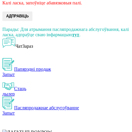
Калі ласка, запоўніце абавязковыя палі.
АДПРАВІЦЬ
Парады: Для атрымання пасляпродажнага абслугоўвання, калі
ласка, адпраўце сваю інфармацыю
тут
.
ЧатЗараз
Папярэдні продаж
Запыт
Стаць
дылер
Пасляпродажнае абслугоўванне
Запыт