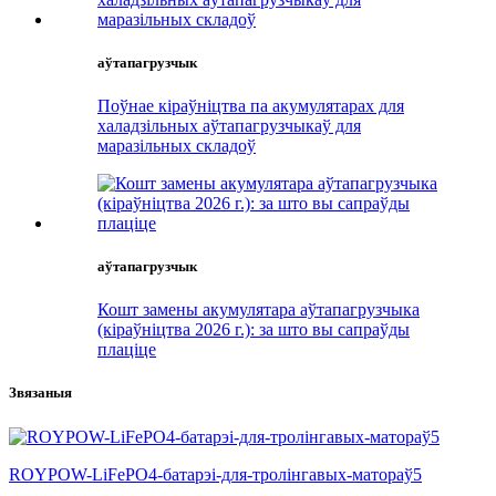
аўтапагрузчык
Поўнае кіраўніцтва па акумулятарах для
халадзільных аўтапагрузчыкаў для
маразільных складоў
аўтапагрузчык
Кошт замены акумулятара аўтапагрузчыка
(кіраўніцтва 2026 г.): за што вы сапраўды
плаціце
Звязаныя
ROYPOW-LiFePO4-батарэі-для-тролінгавых-матораў5