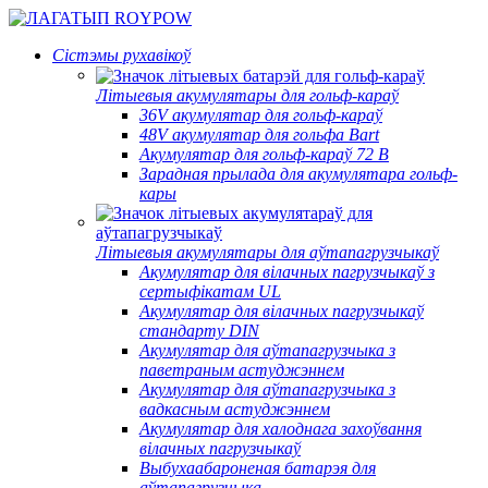
Сістэмы рухавікоў
Літыевыя акумулятары для гольф-караў
36V акумулятар для гольф-караў
48V акумулятар для гольфа Bart
Акумулятар для гольф-караў 72 В
Зарадная прылада для акумулятара гольф-
кары
Літыевыя акумулятары для аўтапагрузчыкаў
Акумулятар для вілачных пагрузчыкаў з
сертыфікатам UL
Акумулятар для вілачных пагрузчыкаў
стандарту DIN
Акумулятар для аўтапагрузчыка з
паветраным астуджэннем
Акумулятар для аўтапагрузчыка з
вадкасным астуджэннем
Акумулятар для халоднага захоўвання
вілачных пагрузчыкаў
Выбухаабароненая батарэя для
аўтапагрузчыка