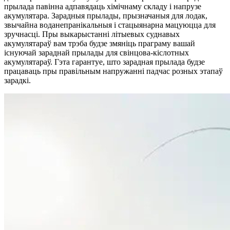
прылада павінна адпавядаць хімічнаму складу і напрузе
акумулятара. Зарадныя прылады, прызначаныя для лодак,
звычайна воданепранікальныя і стацыянарна мацуюцца для
зручнасці. Пры выкарыстанні літыевых суднавых
акумулятараў вам трэба будзе змяніць праграму вашай
існуючай зараднай прылады для свінцова-кіслотных
акумулятараў. Гэта гарантуе, што зарадная прылада будзе
працаваць пры правільным напружанні падчас розных этапаў
зарадкі.