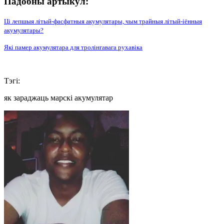
Падобны артыкул:
Ці лепшыя літый-фасфатныя акумулятары, чым трайныя літый-іённыя
акумулятары?
Які памер акумулятара для тролінгавага рухавіка
Тэгі:
як зараджаць марскі акумулятар