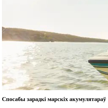
Спосабы зарадкі марскіх акумулятараў