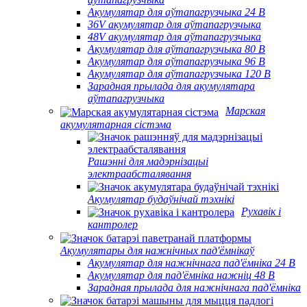
Акумулятар для аўтапагрузчыка 24 В
36V акумулятар для аўтапагрузчыка
48V акумулятар для аўтапагрузчыка
Акумулятар для аўтапагрузчыка 80 В
Акумулятар для аўтапагрузчыка 96 В
Акумулятар для аўтапагрузчыка 120 В
Зарадная прылада для акумулятара
аўтапагрузчыка
Марская
акумулятарная сістэма
Рашэнні для мадэрнізацыі
электраабсталявання
Акумулятар будаўнічай тэхнікі
Рухавік і
кантролер
Акумулятары для нажнічных пад'ёмнікаў
Акумулятар для нажнічнага пад'ёмніка 24 В
Акумулятар для пад'ёмніка нажніц 48 В
Зарадная прылада для нажнічнага пад'ёмніка