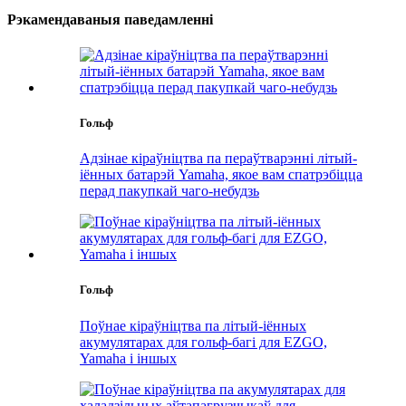
Рэкамендаваныя паведамленні
Гольф
Адзінае кіраўніцтва па пераўтварэнні літый-
іённых батарэй Yamaha, якое вам спатрэбіцца
перад пакупкай чаго-небудзь
Гольф
Поўнае кіраўніцтва па літый-іённых
акумулятарах для гольф-багі для EZGO,
Yamaha і іншых