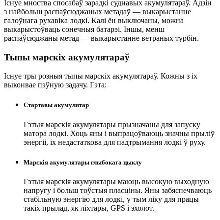
Існуе мноства спосабаў зарадкі суднавых акумулятараў. Адзін
з найбольш распаўсюджаных метадаў — выкарыстанне
галоўнага рухавіка лодкі. Калі ён выключаны, можна
выкарыстоўваць сонечныя батарэі. Іншы, менш
распаўсюджаны метад — выкарыстанне ветраных турбін.
Тыпы марскіх акумулятараў
Існуе тры розныя тыпы марскіх акумулятараў. Кожны з іх
выконвае пэўную задачу. Гэта:
Стартавы акумулятар
Гэтыя марскія акумулятары прызначаны для запуску
матора лодкі. Хоць яны і выпрацоўваюць значны прыліў
энергіі, іх недастаткова для падтрымання лодкі ў руху.
Марскія акумулятары глыбокага цыклу
Гэтыя марскія акумулятары маюць высокую выходную
напругу і больш тоўстыя пласціны. Яны забяспечваюць
стабільную энергію для лодкі, у тым ліку для працы
такіх прылад, як ліхтары, GPS і эхолот.