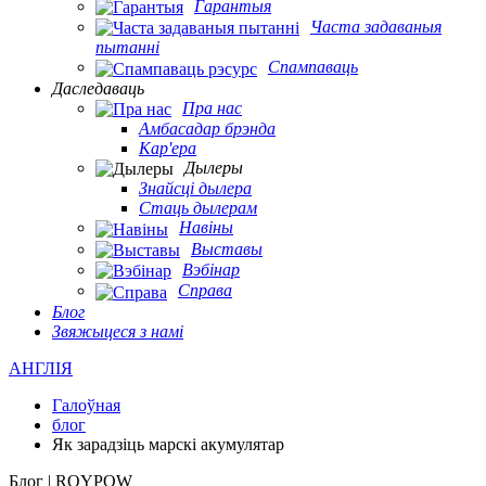
Гарантыя
Часта задаваныя
пытанні
Спампаваць
Даследаваць
Пра нас
Амбасадар брэнда
Кар'ера
Дылеры
Знайсці дылера
Стаць дылерам
Навіны
Выставы
Вэбінар
Справа
Блог
Звяжыцеся з намі
АНГЛІЯ
Галоўная
блог
Як зарадзіць марскі акумулятар
Блог | ROYPOW