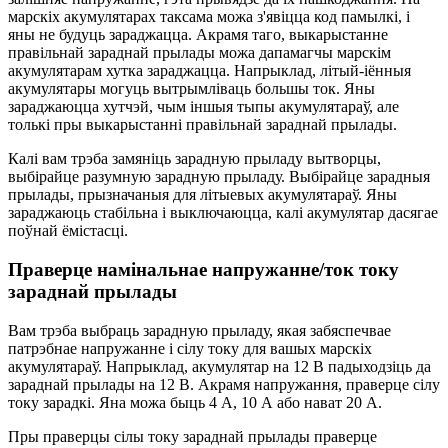
марскіх акумулятарах таксама можа з'явіцца код памылкі, і
яны не будуць зараджацца. Акрамя таго, выкарыстанне
правільнай зараднай прылады можа дапамагчы марскім
акумулятарам хутка зараджацца. Напрыклад, літый-іённыя
акумулятары могуць вытрымліваць большы ток. Яны
зараджаюцца хутчэй, чым іншыя тыпы акумулятараў, але
толькі пры выкарыстанні правільнай зараднай прылады.
Калі вам трэба замяніць зарадную прыладу вытворцы,
выбірайце разумную зарадную прыладу. Выбірайце зарадныя
прылады, прызначаныя для літыевых акумулятараў. Яны
зараджаюць стабільна і выключаюцца, калі акумулятар дасягае
поўнай ёмістасці.
Праверце намінальнае напружанне/ток току
зараднай прылады
Вам трэба выбраць зарадную прыладу, якая забяспечвае
патрэбнае напружанне і сілу току для вашых марскіх
акумулятараў. Напрыклад, акумулятар на 12 В падыходзіць да
зараднай прылады на 12 В. Акрамя напружання, праверце сілу
току зарадкі. Яна можа быць 4 А, 10 А або нават 20 А.
Пры праверцы сілы току зараднай прылады праверце