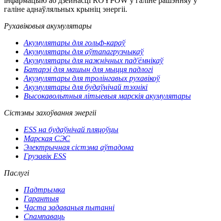
інфармацыю аб дзейнасці ROYPOW у галіне рашэнняў у
галіне аднаўляльных крыніц энергіі.
Рухавіковыя акумулятары
Акумулятары для гольф-караў
Акумулятары для аўтапагрузчыкаў
Акумулятары для нажнічных пад'ёмнікаў
Батарэі для машын для мыцця падлогі
Акумулятары для тролінгавых рухавікоў
Акумулятары для будаўнічай тэхнікі
Высокавольтныя літыевыя марскія акумулятары
Сістэмы захоўвання энергіі
ESS на будаўнічай пляцоўцы
Марская СЭС
Электрычная сістэма аўтадома
Грузавік ESS
Паслугі
Падтрымка
Гарантыя
Часта задаваныя пытанні
Спампаваць