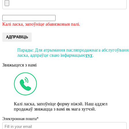
Калі ласка, запоўніце абавязковыя палі.
АДПРАВІЦЬ
Парады: Для атрымання пасляпродажнага абслугоўвання
ласка, адпраўце сваю інфармацыю
тут
.
Звяжыцеся з намі
Калі ласка, запоўніце форму ніжэй. Наш аддзел
продажаў звяжацца з вамі як мага хутчэй.
Электронная пошта*