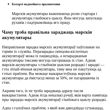
Батарэі падвойнага прызначэння
Марскія акумулятары выконваюць ролю стартара і
акумулятара глыбокага цыклу. Яны могуць запускаць
рухавік і падтрымліваць яго працу.
Чаму трэба правільна зараджаць марскія
акумулятары
Няправільная зарадка марскіх акумулятараў паўплывае на
тэрмін іх службы. Перазарадка свінцова-кіслотных
акумулятараў можа іх пашкодзіць, а незараджаныя
акумулятары таксама могуць пагоршыць іх стан. Аднак
марскія акумулятары з глыбокім цыклам разрадкі і зарадкі —
гэта літый-іённыя акумулятары, таму яны не пакутуюць ад
гэтых праблем. Вы можаце выкарыстоўваць марскія
акумулятары да ёмістасці менш за 50%, не пагаршаючы іх
стан.
Акрамя таго, іх не трэба зараджаць адразу пасля
выкарыстання. Аднак ёсць некалькі рэчаў, якія варта памятаць
пры зарадцы марскіх акумулятараў глыбокага цыклу разрадкі.
Адна з галоўных праблем, з якой вам даводзіцца сутыкацца,