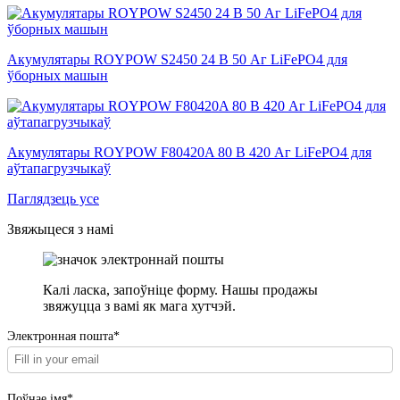
Акумулятары ROYPOW S2450 24 В 50 Аг LiFePO4 для
ўборных машын
Акумулятары ROYPOW F80420A 80 В 420 Аг LiFePO4 для
аўтапагрузчыкаў
Паглядзець усе
Звяжыцеся з намі
Калі ласка, запоўніце форму. Нашы продажы
звяжуцца з вамі як мага хутчэй.
Электронная пошта*
Поўнае імя*