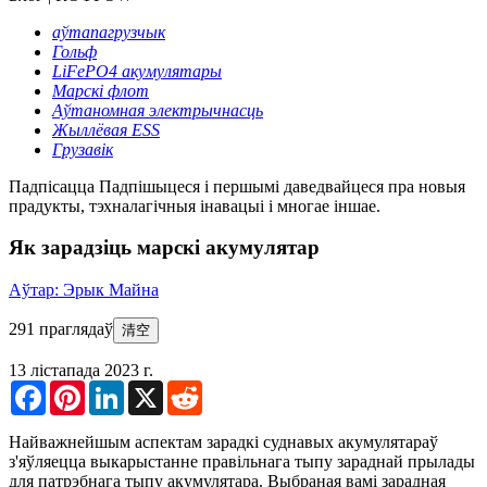
аўтапагрузчык
Гольф
LiFePO4 акумулятары
Марскі флот
Аўтаномная электрычнасць
Жыллёвая ESS
Грузавік
Падпісацца
Падпішыцеся і першымі даведвайцеся пра новыя
прадукты, тэхналагічныя інавацыі і многае іншае.
Як зарадзіць марскі акумулятар
Аўтар: Эрык Майна
291 праглядаў
清空
13 лістапада 2023 г.
Facebook
Pinterest
LinkedIn
X
Reddit
Найважнейшым аспектам зарадкі суднавых акумулятараў
з'яўляецца выкарыстанне правільнага тыпу зараднай прылады
для патрэбнага тыпу акумулятара. Выбраная вамі зарадная