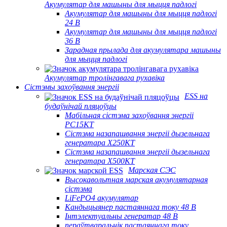
Акумулятар для машыны для мыцця падлогі
Акумулятар для машыны для мыцця падлогі
24 В
Акумулятар для машыны для мыцця падлогі
36 В
Зарадная прылада для акумулятара машыны
для мыцця падлогі
Акумулятар тролінгавага рухавіка
Сістэмы захоўвання энергіі
ESS на
будаўнічай пляцоўцы
Мабільная сістэма захоўвання энергіі
PC15KT
Сістэма назапашвання энергіі дызельнага
генератара X250KT
Сістэма назапашвання энергіі дызельнага
генератара X500KT
Марская СЭС
Высокавольтная марская акумулятарная
сістэма
LiFePO4 акумулятар
Кандыцыянер пастаяннага току 48 В
Інтэлектуальны генератар 48 В
пераўтваральнік пастаяннага току