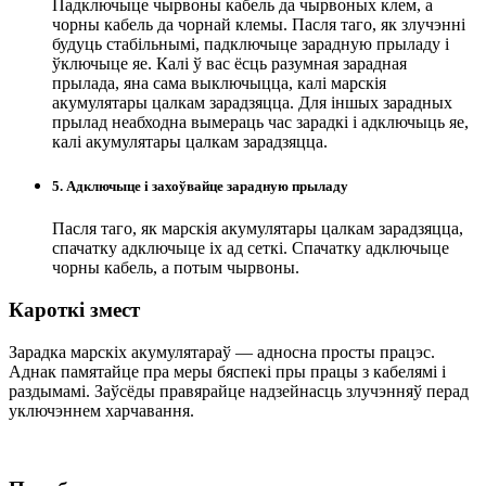
Падключыце чырвоны кабель да чырвоных клем, а
чорны кабель да чорнай клемы. Пасля таго, як злучэнні
будуць стабільнымі, падключыце зарадную прыладу і
ўключыце яе. Калі ў вас ёсць разумная зарадная
прылада, яна сама выключыцца, калі марскія
акумулятары цалкам зарадзяцца. Для іншых зарадных
прылад неабходна вымераць час зарадкі і адключыць яе,
калі акумулятары цалкам зарадзяцца.
5. Адключыце і захоўвайце зарадную прыладу
Пасля таго, як марскія акумулятары цалкам зарадзяцца,
спачатку адключыце іх ад сеткі. Спачатку адключыце
чорны кабель, а потым чырвоны.
Кароткі змест
Зарадка марскіх акумулятараў — адносна просты працэс.
Аднак памятайце пра меры бяспекі пры працы з кабелямі і
раздымамі. Заўсёды правярайце надзейнасць злучэнняў перад
уключэннем харчавання.