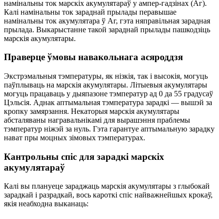
намінальны ток марскіх акумулятараў у ампер-гадзінах (Аг).
Калі намінальны ток зараднай прылады перавышае
намінальны ток акумулятара ў Аг, гэта няправільная зарадная
прылада. Выкарыстанне такой зараднай прылады пашкодзіць
марскія акумулятары.
Праверце ўмовы навакольнага асяроддзя
Экстрэмальныя тэмпературы, як нізкія, так і высокія, могуць
паўплываць на марскія акумулятары. Літыевыя акумулятары
могуць працаваць у дыяпазоне тэмператур ад 0 да 55 градусаў
Цэльсія. Аднак аптымальная тэмпература зарадкі — вышэй за
кропку замярзання. Некаторыя марскія акумулятары
абсталяваны награвальнікамі для вырашэння праблемы
тэмператур ніжэй за нуль. Гэта гарантуе аптымальную зарадку
нават пры моцных зімовых тэмпературах.
Кантрольны спіс для зарадкі марскіх
акумулятараў
Калі вы плануеце зараджаць марскія акумулятары з глыбокай
зарадкай і разрадкай, вось кароткі спіс найважнейшых крокаў,
якія неабходна выканаць: