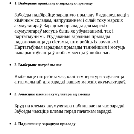
1. Выберыце правільную зарадную прыладу
Заўсёды падбірайце зарадную прыладу ў адпаведнасці з
хімічным складам, напружаннем і сілай току марскіх
акумулятараў. Зарадныя прылады для марскіх
акумулятараў могуць быць як убудаванымі, так і
партатыўнымі. Убудаваныя зарадныя прылады
падключаюцца да сістэмы, што робіць іх зручнымі.
Партатыўныя зарадныя прылады таннейшыя і могуць
выкарыстоўвацца ў любым месцы ў любы час.
2. Выберыце патрэбны час
Выберыце патрэбны час, калі тэмпература з'яўляецца
аптымальнай для зарадкі вашых марскіх акумулятараў.
3. Ачысціце клемы акумулятара ад смецця
Бруд на клемах акумулятара паўплывае на час зарадкі.
Заўсёды чысціце клемы перад пачаткам зарадкі.
4. Падключыце зарадную прыладу