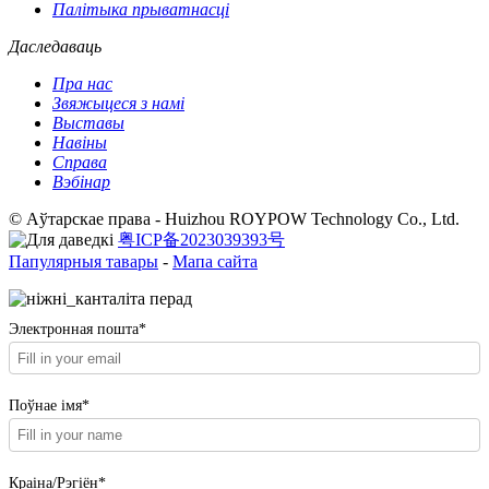
Палітыка прыватнасці
Даследаваць
Пра нас
Звяжыцеся з намі
Выставы
Навіны
Справа
Вэбінар
© Аўтарскае права - Huizhou ROYPOW Technology Co., Ltd.
粤ICP备2023039393号
Папулярныя тавары
-
Мапа сайта
Электронная пошта*
Поўнае імя*
Краіна/Рэгіён*