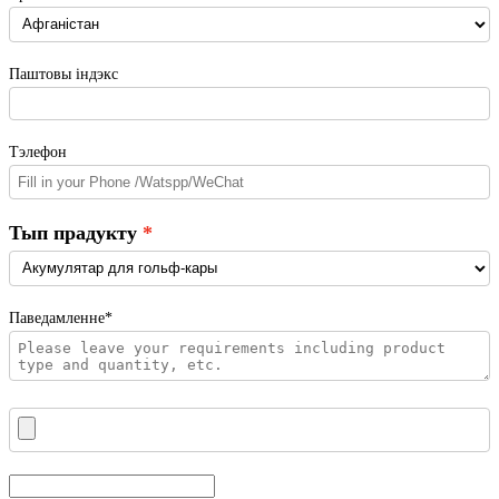
Паштовы індэкс
Тэлефон
Тып прадукту
Паведамленне*