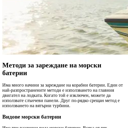
Методи за зареждане на морски
батерии
Има много начини за зареждане на корабни батерии. Един от
най-разпространените методи е използването на главния
двигател на лодката. Когато той е изключен, можете да
използвате слънчеви панели. Друг по-рядко срещан метод е
използването на вятърни турбини.
Видове морски батерии
Има три различни вида морски батерии. Всяка от тях