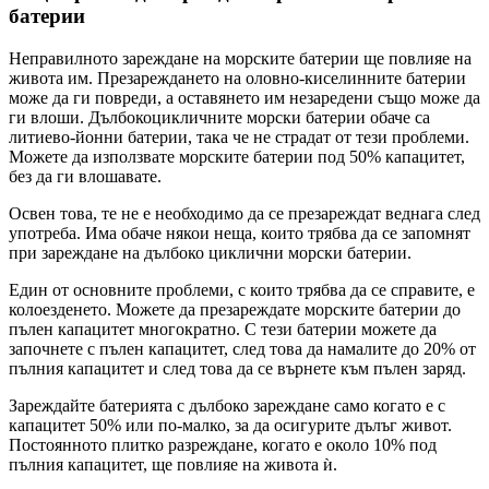
батерии
Неправилното зареждане на морските батерии ще повлияе на
живота им. Презареждането на оловно-киселинните батерии
може да ги повреди, а оставянето им незаредени също може да
ги влоши. Дълбокоцикличните морски батерии обаче са
литиево-йонни батерии, така че не страдат от тези проблеми.
Можете да използвате морските батерии под 50% капацитет,
без да ги влошавате.
Освен това, те не е необходимо да се презареждат веднага след
употреба. Има обаче някои неща, които трябва да се запомнят
при зареждане на дълбоко циклични морски батерии.
Един от основните проблеми, с които трябва да се справите, е
колоезденето. Можете да презареждате морските батерии до
пълен капацитет многократно. С тези батерии можете да
започнете с пълен капацитет, след това да намалите до 20% от
пълния капацитет и след това да се върнете към пълен заряд.
Зареждайте батерията с дълбоко зареждане само когато е с
капацитет 50% или по-малко, за да осигурите дълъг живот.
Постоянното плитко разреждане, когато е около 10% под
пълния капацитет, ще повлияе на живота ѝ.