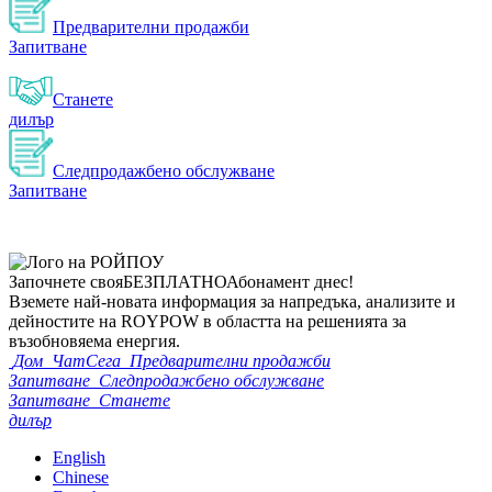
Предварителни продажби
Запитване
Станете
дилър
Следпродажбено обслужване
Запитване
Започнете своя
БЕЗПЛАТНО
Абонамент днес!
Вземете най-новата информация за напредъка, анализите и
дейностите на ROYPOW в областта на решенията за
възобновяема енергия.
Дом
ЧатСега
Предварителни продажби
Запитване
Следпродажбено обслужване
Запитване
Станете
дилър
English
Chinese