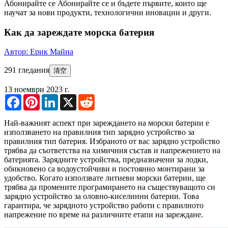
Абонирайте се
Абонирайте се и бъдете първите, които ще
научат за нови продукти, технологични иновации и други.
Как да зареждате морска батерия
Автор: Ерик Майна
291 гледания
清空
13 ноември 2023 г.
Facebook
Pinterest
LinkedIn
X
Reddit
Най-важният аспект при зареждането на морски батерии е
използването на правилния тип зарядно устройство за
правилния тип батерия. Избраното от вас зарядно устройство
трябва да съответства на химичния състав и напрежението на
батерията. Зарядните устройства, предназначени за лодки,
обикновено са водоустойчиви и постоянно монтирани за
удобство. Когато използвате литиеви морски батерии, ще
трябва да промените програмирането на съществуващото си
зарядно устройство за оловно-киселинни батерии. Това
гарантира, че зарядното устройство работи с правилното
напрежение по време на различните етапи на зареждане.