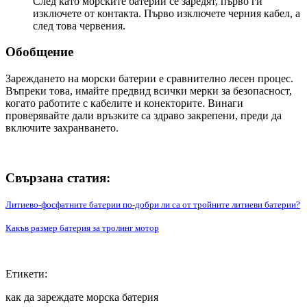
След като морските батерии се заредят, първо ги
изключете от контакта. Първо изключете черния кабел, а
след това червения.
Обобщение
Зареждането на морски батерии е сравнително лесен процес.
Въпреки това, имайте предвид всички мерки за безопасност,
когато работите с кабелите и конекторите. Винаги
проверявайте дали връзките са здраво закрепени, преди да
включите захранването.
Свързана статия:
Литиево-фосфатните батерии по-добри ли са от тройните литиеви батерии?
Какъв размер батерия за тролинг мотор
Етикети:
как да зареждате морска батерия