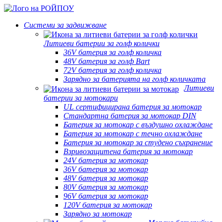
Системи за задвижване
Литиеви батерии за голф колички
36V батерия за голф количка
48V батерия за голф Bart
72V батерия за голф количка
Зарядно за батерията на голф количката
Литиеви
батерии за мотокари
UL сертифицирана батерия за мотокар
Стандартна батерия за мотокар DIN
Батерия за мотокар с въздушно охлаждане
Батерия за мотокар с течно охлаждане
Батерия за мотокар за студено съхранение
Взривозащитена батерия за мотокар
24V батерия за мотокар
36V батерия за мотокар
48V батерия за мотокар
80V батерия за мотокар
96V батерия за мотокар
120V батерия за мотокар
Зарядно за мотокар