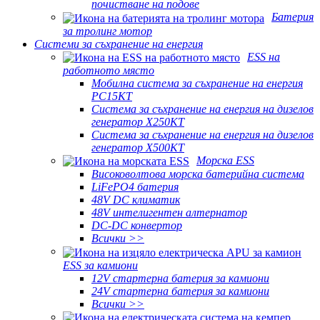
почистване на подове
Батерия
за тролинг мотор
Системи за съхранение на енергия
ESS на
работното място
Мобилна система за съхранение на енергия
PC15KT
Система за съхранение на енергия на дизелов
генератор X250KT
Система за съхранение на енергия на дизелов
генератор X500KT
Морска ESS
Високоволтова морска батерийна система
LiFePO4 батерия
48V DC климатик
48V интелигентен алтернатор
DC-DC конвертор
Всички >>
ESS за камиони
12V стартерна батерия за камиони
24V стартерна батерия за камиони
Всички >>