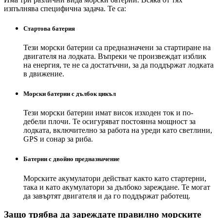
изпълнява специфична задача. Те са:
Стартова батерия
Тези морски батерии са предназначени за стартиране на
двигателя на лодката. Въпреки че произвеждат изблик
на енергия, те не са достатъчни, за да поддържат лодката
в движение.
Морски батерии с дълбок цикъл
Тези морски батерии имат висок изходен ток и по-
дебели плочи. Те осигуряват постоянна мощност за
лодката, включително за работа на уреди като светлини,
GPS и сонар за риба.
Батерии с двойно предназначение
Морските акумулатори действат както като стартерни,
така и като акумулатори за дълбоко зареждане. Те могат
да завъртят двигателя и да го поддържат работещ.
Защо трябва да зареждате правилно морските