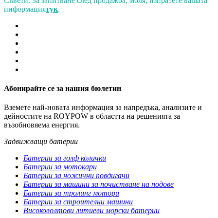
Съвети: За запитване след продажба, моля, изпратете вашата
информация
тук
.
Абонирайте се за нашия бюлетин
Вземете най-новата информация за напредъка, анализите и
дейностите на ROYPOW в областта на решенията за
възобновяема енергия.
Задвижващи батерии
Батерии за голф колички
Батерии за мотокари
Батерии за ножични повдигачи
Батерии за машини за почистване на подове
Батерии за тролинг мотори
Батерии за строителни машини
Високоволтови литиеви морски батерии