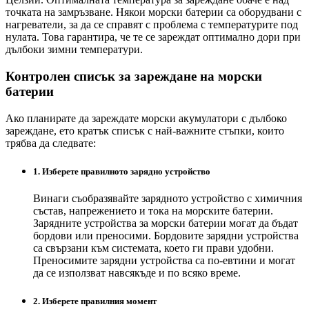
точката на замръзване. Някои морски батерии са оборудвани с
нагреватели, за да се справят с проблема с температурите под
нулата. Това гарантира, че те се зареждат оптимално дори при
дълбоки зимни температури.
Контролен списък за зареждане на морски
батерии
Ако планирате да зареждате морски акумулатори с дълбоко
зареждане, ето кратък списък с най-важните стъпки, които
трябва да следвате:
1. Изберете правилното зарядно устройство
Винаги съобразявайте зарядното устройство с химичния
състав, напрежението и тока на морските батерии.
Зарядните устройства за морски батерии могат да бъдат
бордови или преносими. Бордовите зарядни устройства
са свързани към системата, което ги прави удобни.
Преносимите зарядни устройства са по-евтини и могат
да се използват навсякъде и по всяко време.
2. Изберете правилния момент