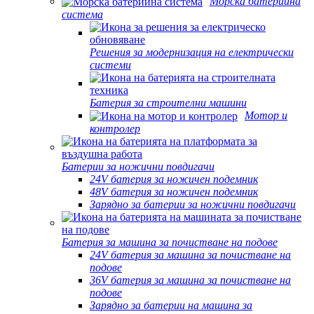
Морска батерийна
система
Решения за модернизация на електрически
системи
Батерия за строителни машини
Мотор и
контролер
Батерии за ножични повдигачи
24V батерия за ножичен подемник
48V батерия за ножичен подемник
Зарядно за батерии за ножични повдигачи
Батерия за машина за почистване на подове
24V батерия за машина за почистване на
подове
36V батерия за машина за почистване на
подове
Зарядно за батерии на машина за