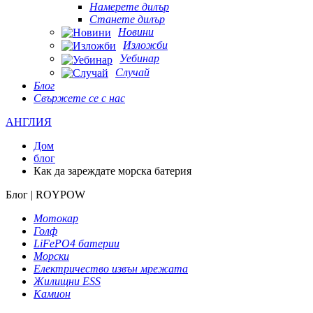
Намерете дилър
Станете дилър
Новини
Изложби
Уебинар
Случай
Блог
Свържете се с нас
АНГЛИЯ
Дом
блог
Как да зареждате морска батерия
Блог | ROYPOW
Мотокар
Голф
LiFePO4 батерии
Морски
Електричество извън мрежата
Жилищни ESS
Камион