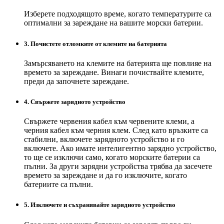
Изберете подходящото време, когато температурите са
оптимални за зареждане на вашите морски батерии.
3. Почистете отломките от клемите на батерията
Замърсяването на клемите на батерията ще повлияе на
времето за зареждане. Винаги почиствайте клемите,
преди да започнете зареждане.
4. Свържете зарядното устройство
Свържете червения кабел към червените клеми, а
черния кабел към черния клем. След като връзките са
стабилни, включете зарядното устройство и го
включете. Ако имате интелигентно зарядно устройство,
то ще се изключи само, когато морските батерии са
пълни. За други зарядни устройства трябва да засечете
времето за зареждане и да го изключите, когато
батериите са пълни.
5. Изключете и съхранявайте зарядното устройство