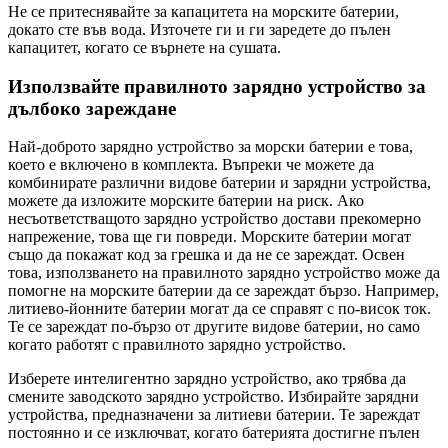
Не се притеснявайте за капацитета на морските батерии,
докато сте във вода. Източете ги и ги заредете до пълен
капацитет, когато се върнете на сушата.
Използвайте правилното зарядно устройство за
дълбоко зареждане
Най-доброто зарядно устройство за морски батерии е това,
което е включено в комплекта. Въпреки че можете да
комбинирате различни видове батерии и зарядни устройства,
можете да изложите морските батерии на риск. Ако
несъответстващото зарядно устройство достави прекомерно
напрежение, това ще ги повреди. Морските батерии могат
също да покажат код за грешка и да не се зареждат. Освен
това, използването на правилното зарядно устройство може да
помогне на морските батерии да се зареждат бързо. Например,
литиево-йонните батерии могат да се справят с по-висок ток.
Те се зареждат по-бързо от другите видове батерии, но само
когато работят с правилното зарядно устройство.
Изберете интелигентно зарядно устройство, ако трябва да
смените заводското зарядно устройство. Избирайте зарядни
устройства, предназначени за литиеви батерии. Те зареждат
постоянно и се изключват, когато батерията достигне пълен